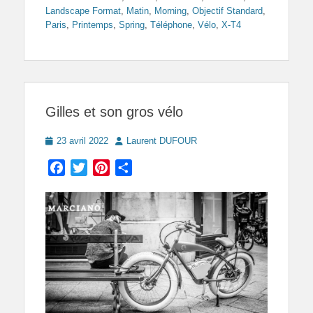
Landscape Format
,
Matin
,
Morning
,
Objectif Standard
,
Paris
,
Printemps
,
Spring
,
Téléphone
,
Vélo
,
X-T4
Gilles et son gros vélo
Posted
Author
23 avril 2022
Laurent DUFOUR
on
Facebook
Twitter
Pinterest
Partager