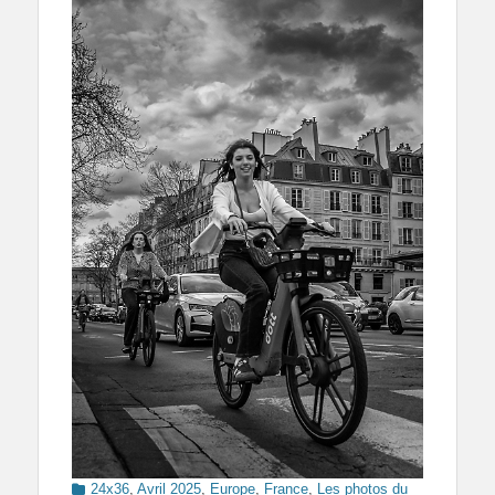
Categories
24x36
,
Avril 2025
,
Europe
,
France
,
Les photos du