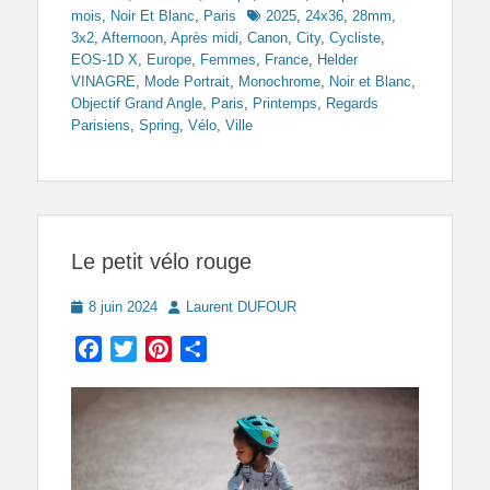
Tags
mois
,
Noir Et Blanc
,
Paris
2025
,
24x36
,
28mm
,
3x2
,
Afternoon
,
Après midi
,
Canon
,
City
,
Cycliste
,
EOS-1D X
,
Europe
,
Femmes
,
France
,
Helder
VINAGRE
,
Mode Portrait
,
Monochrome
,
Noir et Blanc
,
Objectif Grand Angle
,
Paris
,
Printemps
,
Regards
Parisiens
,
Spring
,
Vélo
,
Ville
Le petit vélo rouge
Posted
Author
8 juin 2024
Laurent DUFOUR
on
Facebook
Twitter
Pinterest
Partager