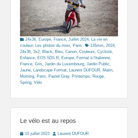
Categories
24x36
,
Europe
,
France
,
Juillet 2024
,
La vie en
Tags
couleur
,
Les photos du mois
,
Paris
135mm
,
2024
,
24x36
,
3x2
,
Black
,
Bleu
,
Canon
,
Couleurs
,
Cycliste
,
Enfance
,
EOS 5DS R
,
Europe
,
Format à l'italienne
,
France
,
Gris
,
Jardin du Luxembourg
,
Jardin Public
,
Jaune
,
Landscape Format
,
Laurent DUFOUR
,
Matin
,
Morning
,
Paris
,
Pastel Gray
,
Printemps
,
Rouge
,
Spring
,
Vélo
Le vélo est au repos
Posted
Author
15 juillet 2023
Laurent DUFOUR