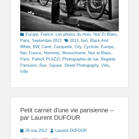
Categories
Europe
,
France
,
Les photos du mois
,
Noir Et Blanc
,
Tags
Paris
,
Septembre 2013
2013
,
6x6
,
Black And
White
,
BW
,
Carré
,
Casquette
,
City
,
Cycliste
,
Europe
,
flair
,
France
,
Hommes
,
Monochrome
,
Noir et Blanc
,
Paris
,
Patrick PLAZZI
,
Photographie de rue
,
Regards
Parisiens
,
Rue
,
Square
,
Street Photography
,
Vélo
,
Ville
Petit carnet d’une vie parisienne –
par Laurent DUFOUR
Posted
Author
29 mai 2012
Laurent DUFOUR
on