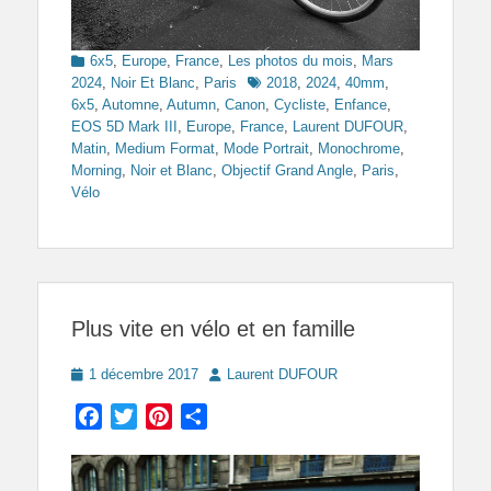
Categories
6x5
,
Europe
,
France
,
Les photos du mois
,
Mars
Tags
2024
,
Noir Et Blanc
,
Paris
2018
,
2024
,
40mm
,
6x5
,
Automne
,
Autumn
,
Canon
,
Cycliste
,
Enfance
,
EOS 5D Mark III
,
Europe
,
France
,
Laurent DUFOUR
,
Matin
,
Medium Format
,
Mode Portrait
,
Monochrome
,
Morning
,
Noir et Blanc
,
Objectif Grand Angle
,
Paris
,
Vélo
Plus vite en vélo et en famille
Posted
Author
1 décembre 2017
Laurent DUFOUR
on
Facebook
Twitter
Pinterest
Partager