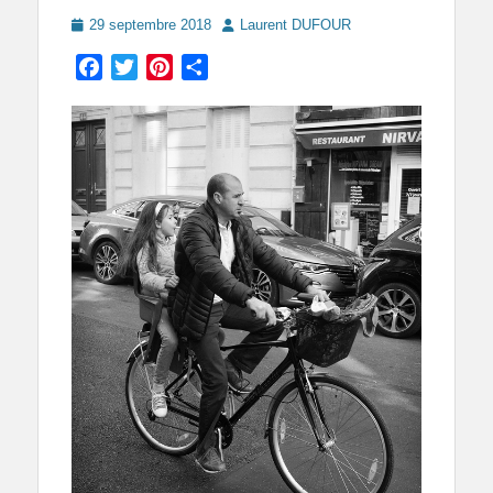
Posted
Author
29 septembre 2018
Laurent DUFOUR
on
Facebook
Twitter
Pinterest
Partager