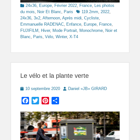
Categories
24x36
,
Europe
,
Février 2022
,
France
,
Les photos
Tags
du mois
,
Noir Et Blanc
,
Paris
119.2mm
,
2022
,
24x36
,
3x2
,
Afternoon
,
Après midi
,
Cycliste
,
Emmanuelle RADENAC
,
Enfance
,
Europe
,
France
,
FUJIFILM
,
Hiver
,
Mode Portrait
,
Monochrome
,
Noir et
Blanc
,
Paris
,
Vélo
,
Winter
,
X-T4
Le vélo et la plante verte
Posted
Author
10 septembre 2020
Daniel «JB» GIRARD
on
Facebook
Twitter
Pinterest
Partager