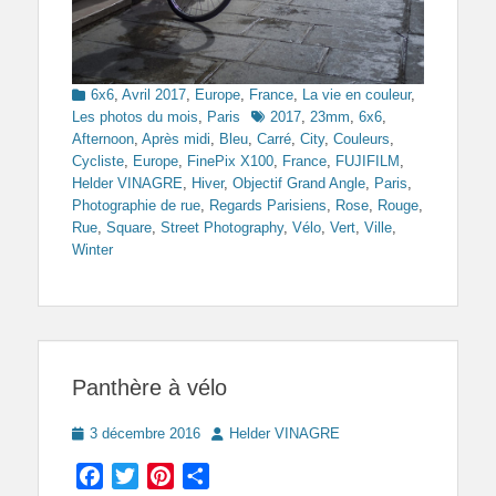
Categories
6x6
,
Avril 2017
,
Europe
,
France
,
La vie en couleur
,
Tags
Les photos du mois
,
Paris
2017
,
23mm
,
6x6
,
Afternoon
,
Après midi
,
Bleu
,
Carré
,
City
,
Couleurs
,
Cycliste
,
Europe
,
FinePix X100
,
France
,
FUJIFILM
,
Helder VINAGRE
,
Hiver
,
Objectif Grand Angle
,
Paris
,
Photographie de rue
,
Regards Parisiens
,
Rose
,
Rouge
,
Rue
,
Square
,
Street Photography
,
Vélo
,
Vert
,
Ville
,
Winter
Panthère à vélo
Posted
Author
3 décembre 2016
Helder VINAGRE
on
Facebook
Twitter
Pinterest
Partager