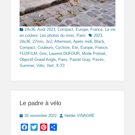
Categories
24x36
,
Août 2023
,
Compact
,
Europe
,
France
,
La vie
Tags
en couleur
,
Les photos du mois
,
Paris
2023
,
24x36
,
27mm
,
3x2
,
Afternoon
,
Après midi
,
Black
,
Compact
,
Couleurs
,
Cycliste
,
Eté
,
Europe
,
France
,
FUJIFILM
,
Gris
,
Laurent DUFOUR
,
Mode Portrait
,
Objectif Grand Angle
,
Paris
,
Pastel Gray
,
Pavés
,
Summer
,
Vélo
,
Vert
,
X-T3
Le padre à vélo
Posted
Author
26 novembre 2022
Helder VINAGRE
on
Facebook
Twitter
Pinterest
Partager