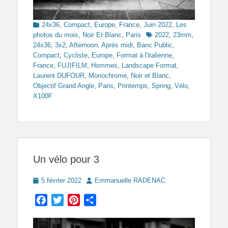
Categories
24x36
,
Compact
,
Europe
,
France
,
Juin 2022
,
Les
Tags
photos du mois
,
Noir Et Blanc
,
Paris
2022
,
23mm
,
24x36
,
3x2
,
Afternoon
,
Après midi
,
Banc Public
,
Compact
,
Cycliste
,
Europe
,
Format à l'italienne
,
France
,
FUJIFILM
,
Hommes
,
Landscape Format
,
Laurent DUFOUR
,
Monochrome
,
Noir et Blanc
,
Objectif Grand Angle
,
Paris
,
Printemps
,
Spring
,
Vélo
,
X100F
Un vélo pour 3
Posted
Author
5 février 2022
Emmanuelle RADENAC
on
Facebook
Twitter
Pinterest
Partager