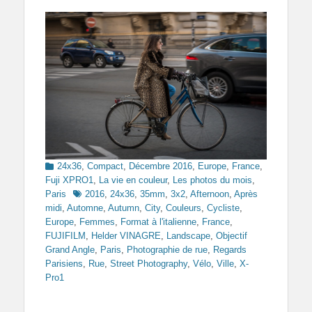
Categories
24x36
,
Compact
,
Décembre 2016
,
Europe
,
France
,
Fuji XPRO1
,
La vie en couleur
,
Les photos du mois
,
Tags
Paris
2016
,
24x36
,
35mm
,
3x2
,
Afternoon
,
Après
midi
,
Automne
,
Autumn
,
City
,
Couleurs
,
Cycliste
,
Europe
,
Femmes
,
Format à l'italienne
,
France
,
FUJIFILM
,
Helder VINAGRE
,
Landscape
,
Objectif
Grand Angle
,
Paris
,
Photographie de rue
,
Regards
Parisiens
,
Rue
,
Street Photography
,
Vélo
,
Ville
,
X-
Pro1