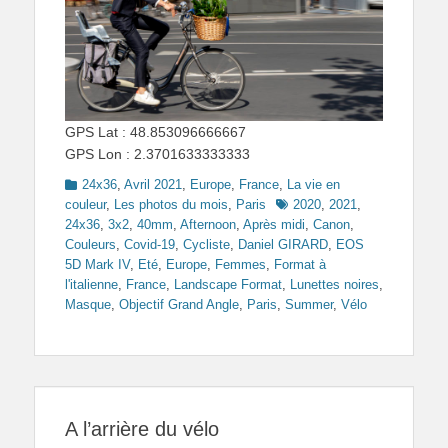
GPS Lat : 48.853096666667
GPS Lon : 2.3701633333333
Categories
24x36
,
Avril 2021
,
Europe
,
France
,
La vie en
Tags
couleur
,
Les photos du mois
,
Paris
2020
,
2021
,
24x36
,
3x2
,
40mm
,
Afternoon
,
Après midi
,
Canon
,
Couleurs
,
Covid-19
,
Cycliste
,
Daniel GIRARD
,
EOS
5D Mark IV
,
Eté
,
Europe
,
Femmes
,
Format à
l'italienne
,
France
,
Landscape Format
,
Lunettes noires
,
Masque
,
Objectif Grand Angle
,
Paris
,
Summer
,
Vélo
A l’arrière du vélo