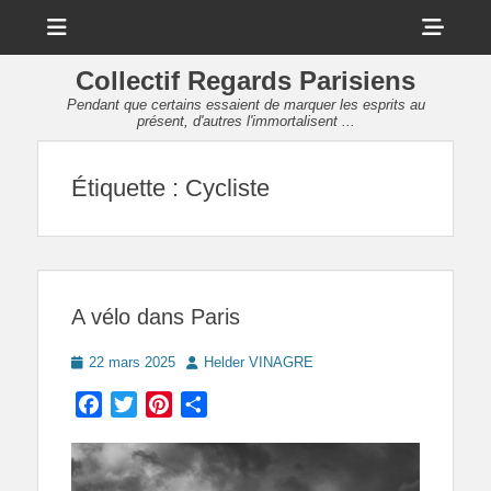
Menu
Sho
Head
Collectif Regards Parisiens
Side
Pendant que certains essaient de marquer les esprits au
présent, d'autres l'immortalisent ...
Cont
Étiquette :
Cycliste
A vélo dans Paris
Posted
Author
22 mars 2025
Helder VINAGRE
on
Facebook
Twitter
Pinterest
Partager