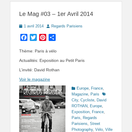
Le Mag #03 – 1er Avril 2014
Posted
Author
1 avril 2014
Regards Parisiens
on
Facebook
Twitter
Pinterest
Partager
Thème: Paris à vélo
Actualités: Exposition au Petit Paris
L’invité: David Rothan
Voir le magazine
Categories
Europe
,
France
,
Tags
Magazine
,
Paris
City
,
Cycliste
,
David
ROTHAN
,
Europe
,
Exposition
,
France
,
Paris
,
Regards
Parisiens
,
Street
Photography
,
Vélo
,
Ville