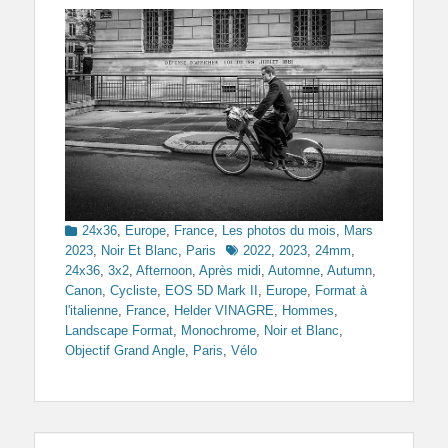
Categories
24x36
,
Europe
,
France
,
Les photos du mois
,
Mars
Tags
2023
,
Noir Et Blanc
,
Paris
2022
,
2023
,
24mm
,
24x36
,
3x2
,
Afternoon
,
Après midi
,
Automne
,
Autumn
,
Canon
,
Cycliste
,
EOS 5D Mark II
,
Europe
,
Format à
l'italienne
,
France
,
Helder VINAGRE
,
Hommes
,
Landscape Format
,
Monochrome
,
Noir et Blanc
,
Objectif Grand Angle
,
Paris
,
Vélo