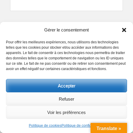
Gérer le consentement
Search
Pour offrir les meilleures expériences, nous utilisons des technologies
for:
telles que les cookies pour stocker et/ou accéder aux informations des
appareils. Le fait de consentir à ces technologies nous permettra de traiter
des données telles que le comportement de navigation ou les ID uniques
sur ce site. Le fait de ne pas consentir ou de retirer son consentement peut
avoir un effet négatif sur certaines caractéristiques et fonctions.
Catégories
Accepter
24×36
(2 869)
24×65
(16)
Refuser
Hasselblad Xpan Panoramic
(12)
Xpan-Like
(4)
Voir les préférences
6×17
(1)
6×5
(148)
6×6
(555)
Politique de cookies
Politique de confidentialité
Translate »
6×7
(4)