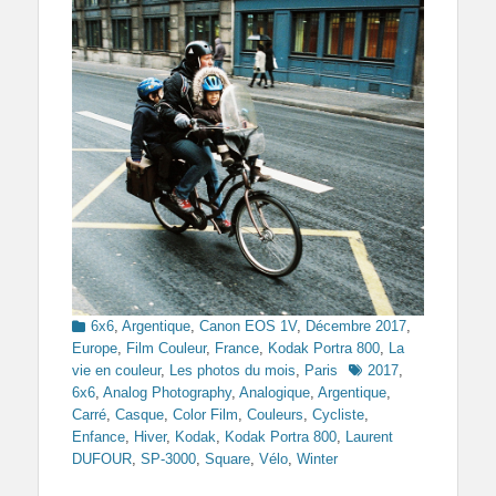
Categories
6x6
,
Argentique
,
Canon EOS 1V
,
Décembre 2017
,
Europe
,
Film Couleur
,
France
,
Kodak Portra 800
,
La
Tags
vie en couleur
,
Les photos du mois
,
Paris
2017
,
6x6
,
Analog Photography
,
Analogique
,
Argentique
,
Carré
,
Casque
,
Color Film
,
Couleurs
,
Cycliste
,
Enfance
,
Hiver
,
Kodak
,
Kodak Portra 800
,
Laurent
DUFOUR
,
SP-3000
,
Square
,
Vélo
,
Winter