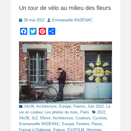
Un tour de vélo au milieu des fleurs
Posted
Author
28 mai 2022
Emmanuelle RADENAC
on
Facebook
Twitter
Pinterest
Partager
Categories
24x36
,
Architecture
,
Europe
,
France
,
Juin 2022
,
La
Tags
vie en couleur
,
Les photos du mois
,
Paris
2022
,
24x36
,
3x2
,
50mm
,
Architecture
,
Couleurs
,
Cycliste
,
Emmanuelle RADENAC
,
Europe
,
Fenetre
,
Fleurs
,
Format à l'italienne
,
France
,
FUJIFILM
,
Hommes
,