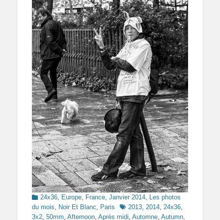
Categories
24x36
,
Europe
,
France
,
Janvier 2014
,
Les photos
Tags
du mois
,
Noir Et Blanc
,
Paris
2013
,
2014
,
24x36
,
3x2
,
50mm
,
Afternoon
,
Après midi
,
Automne
,
Autumn
,