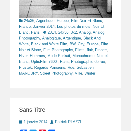
Categories
24x36
,
Argentique
,
Europe
,
Film Noir Et Blanc
,
France
,
Janvier 2014
,
Les photos du mois
,
Noir Et
Tags
Blanc
,
Paris
2014
,
24x36
,
3x2
,
Analog
,
Analog
Photography
,
Analogique
,
Argentique
,
Black And
White
,
Black and White Film
,
BW
,
City
,
Europe
,
Film
Noir et Blanc
,
Film Photography
,
Films
,
flair
,
France
,
Hiver
,
Hommes
,
Mode Portrait
,
Monochrome
,
Noir et
Blanc
,
OpticFilm 7600i
,
Paris
,
Photographie de rue
,
Plustek
,
Regards Parisiens
,
Rue
,
Sébastien
MANOURY
,
Street Photography
,
Ville
,
Winter
Sans Titre
Posted
Author
1 janvier 2014
Patrick PLAZZI
on