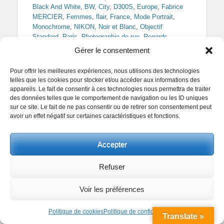
Black And White
,
BW
,
City
,
D300S
,
Europe
,
Fabrice
MERCIER
,
Femmes
,
flair
,
France
,
Mode Portrait
,
Monochrome
,
NIKON
,
Noir et Blanc
,
Objectif
Standard
,
Paris
,
Photographie de rue
,
Regards
Parisiens
,
Rue
,
Street Photography
,
Ville
Gérer le consentement
Pour offrir les meilleures expériences, nous utilisons des technologies
telles que les cookies pour stocker et/ou accéder aux informations des
appareils. Le fait de consentir à ces technologies nous permettra de traiter
des données telles que le comportement de navigation ou les ID uniques
Hells angel
sur ce site. Le fait de ne pas consentir ou de retirer son consentement peut
avoir un effet négatif sur certaines caractéristiques et fonctions.
Posted
Author
5 octobre 2013
Fabrice MERCIER
on
Accepter
Facebook
Twitter
Pinterest
Partager
Refuser
Voir les préférences
Politique de cookies
Politique de confidentialité
Translate »