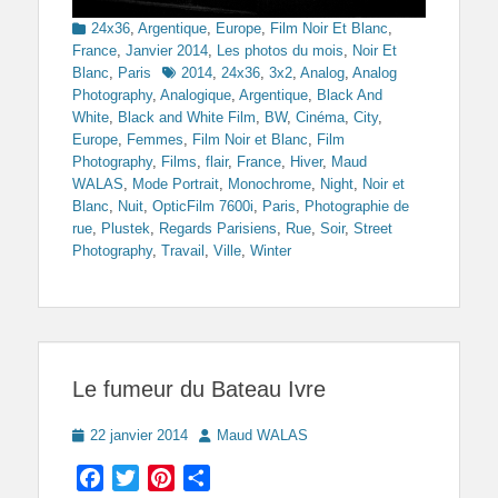
Categories
24x36
,
Argentique
,
Europe
,
Film Noir Et Blanc
,
France
,
Janvier 2014
,
Les photos du mois
,
Noir Et
Tags
Blanc
,
Paris
2014
,
24x36
,
3x2
,
Analog
,
Analog
Photography
,
Analogique
,
Argentique
,
Black And
White
,
Black and White Film
,
BW
,
Cinéma
,
City
,
Europe
,
Femmes
,
Film Noir et Blanc
,
Film
Photography
,
Films
,
flair
,
France
,
Hiver
,
Maud
WALAS
,
Mode Portrait
,
Monochrome
,
Night
,
Noir et
Blanc
,
Nuit
,
OpticFilm 7600i
,
Paris
,
Photographie de
rue
,
Plustek
,
Regards Parisiens
,
Rue
,
Soir
,
Street
Photography
,
Travail
,
Ville
,
Winter
Le fumeur du Bateau Ivre
Posted
Author
22 janvier 2014
Maud WALAS
on
Facebook
Twitter
Pinterest
Partager