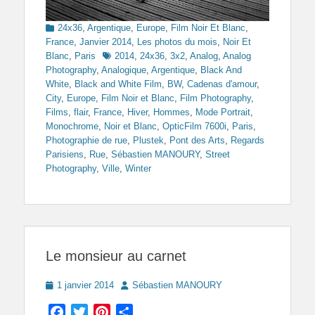
Categories
24x36
,
Argentique
,
Europe
,
Film Noir Et Blanc
,
France
,
Janvier 2014
,
Les photos du mois
,
Noir Et
Tags
Blanc
,
Paris
2014
,
24x36
,
3x2
,
Analog
,
Analog
Photography
,
Analogique
,
Argentique
,
Black And
White
,
Black and White Film
,
BW
,
Cadenas d'amour
,
City
,
Europe
,
Film Noir et Blanc
,
Film Photography
,
Films
,
flair
,
France
,
Hiver
,
Hommes
,
Mode Portrait
,
Monochrome
,
Noir et Blanc
,
OpticFilm 7600i
,
Paris
,
Photographie de rue
,
Plustek
,
Pont des Arts
,
Regards
Parisiens
,
Rue
,
Sébastien MANOURY
,
Street
Photography
,
Ville
,
Winter
Le monsieur au carnet
Posted
Author
1 janvier 2014
Sébastien MANOURY
on
Facebook
Twitter
Pinterest
Partager