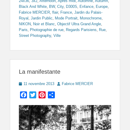
24x36
,
3x2
,
Afternoon
,
Après midi
,
Automne
,
Autumn
,
Black And White
,
BW
,
City
,
D300S
,
Enfance
,
Europe
,
Fabrice MERCIER
,
flair
,
France
,
Jardin du Palais-
Royal
,
Jardin Public
,
Mode Portrait
,
Monochrome
,
NIKON
,
Noir et Blanc
,
Objectif Ultra Grand Angle
,
Paris
,
Photographie de rue
,
Regards Parisiens
,
Rue
,
Street Photography
,
Ville
La manifestante
Posted
Author
11 novembre 2013
Fabrice MERCIER
on
Facebook
Twitter
Pinterest
Partager