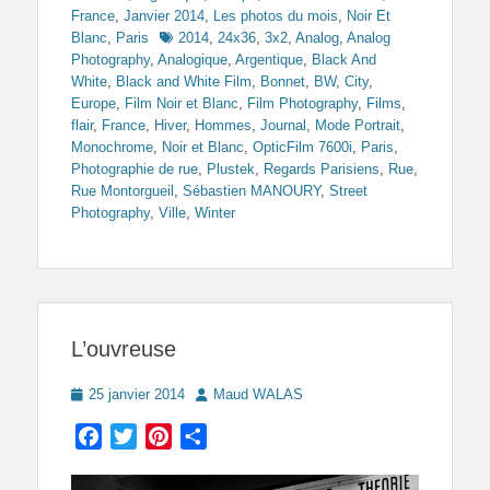
France
,
Janvier 2014
,
Les photos du mois
,
Noir Et
Tags
Blanc
,
Paris
2014
,
24x36
,
3x2
,
Analog
,
Analog
Photography
,
Analogique
,
Argentique
,
Black And
White
,
Black and White Film
,
Bonnet
,
BW
,
City
,
Europe
,
Film Noir et Blanc
,
Film Photography
,
Films
,
flair
,
France
,
Hiver
,
Hommes
,
Journal
,
Mode Portrait
,
Monochrome
,
Noir et Blanc
,
OpticFilm 7600i
,
Paris
,
Photographie de rue
,
Plustek
,
Regards Parisiens
,
Rue
,
Rue Montorgueil
,
Sébastien MANOURY
,
Street
Photography
,
Ville
,
Winter
L’ouvreuse
Posted
Author
25 janvier 2014
Maud WALAS
on
Facebook
Twitter
Pinterest
Partager