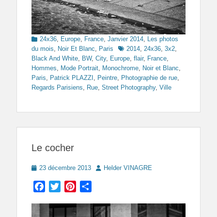
Categories
24x36
,
Europe
,
France
,
Janvier 2014
,
Les photos
Tags
du mois
,
Noir Et Blanc
,
Paris
2014
,
24x36
,
3x2
,
Black And White
,
BW
,
City
,
Europe
,
flair
,
France
,
Hommes
,
Mode Portrait
,
Monochrome
,
Noir et Blanc
,
Paris
,
Patrick PLAZZI
,
Peintre
,
Photographie de rue
,
Regards Parisiens
,
Rue
,
Street Photography
,
Ville
Le cocher
Posted
Author
23 décembre 2013
Helder VINAGRE
on
Facebook
Twitter
Pinterest
Partager