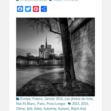
on
Facebook
Twitter
Pinterest
Partager
Categories
Europe
,
France
,
Janvier 2014
,
Les photos du mois
,
Tags
Noir Et Blanc
,
Paris
,
Pose Longue
2013
,
2014
,
23mm
,
6x6
,
Arbre
,
Automne
,
Autumn
,
Black And