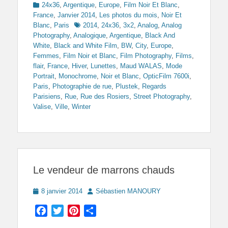
Categories
24x36
,
Argentique
,
Europe
,
Film Noir Et Blanc
,
France
,
Janvier 2014
,
Les photos du mois
,
Noir Et
Tags
Blanc
,
Paris
2014
,
24x36
,
3x2
,
Analog
,
Analog
Photography
,
Analogique
,
Argentique
,
Black And
White
,
Black and White Film
,
BW
,
City
,
Europe
,
Femmes
,
Film Noir et Blanc
,
Film Photography
,
Films
,
flair
,
France
,
Hiver
,
Lunettes
,
Maud WALAS
,
Mode
Portrait
,
Monochrome
,
Noir et Blanc
,
OpticFilm 7600i
,
Paris
,
Photographie de rue
,
Plustek
,
Regards
Parisiens
,
Rue
,
Rue des Rosiers
,
Street Photography
,
Valise
,
Ville
,
Winter
Le vendeur de marrons chauds
Posted
Author
8 janvier 2014
Sébastien MANOURY
on
Facebook
Twitter
Pinterest
Partager