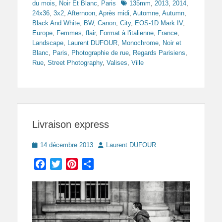
Tags
du mois
,
Noir Et Blanc
,
Paris
135mm
,
2013
,
2014
,
24x36
,
3x2
,
Afternoon
,
Après midi
,
Automne
,
Autumn
,
Black And White
,
BW
,
Canon
,
City
,
EOS-1D Mark IV
,
Europe
,
Femmes
,
flair
,
Format à l'italienne
,
France
,
Landscape
,
Laurent DUFOUR
,
Monochrome
,
Noir et
Blanc
,
Paris
,
Photographie de rue
,
Regards Parisiens
,
Rue
,
Street Photography
,
Valises
,
Ville
Livraison express
Posted
Author
14 décembre 2013
Laurent DUFOUR
on
Facebook
Twitter
Pinterest
Partager