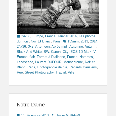
Categories
24x36
,
Europe
,
France
,
Janvier 2014
,
Les photos
Tags
du mois
,
Noir Et Blanc
,
Paris
135mm
,
2013
,
2014
,
24x36
,
3x2
,
Afternoon
,
Après midi
,
Automne
,
Autumn
,
Black And White
,
BW
,
Canon
,
City
,
EOS-1D Mark IV
,
Europe
,
flair
,
Format à l'italienne
,
France
,
Hommes
,
Landscape
,
Laurent DUFOUR
,
Monochrome
,
Noir et
Blanc
,
Paris
,
Photographie de rue
,
Regards Parisiens
,
Rue
,
Street Photography
,
Travail
,
Ville
Notre Dame
Posted
Author
14 décembre 2013
Helder VINAGRE