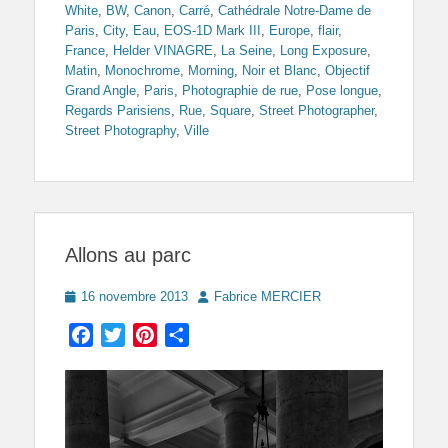
White
,
BW
,
Canon
,
Carré
,
Cathédrale Notre-Dame de
Paris
,
City
,
Eau
,
EOS-1D Mark III
,
Europe
,
flair
,
France
,
Helder VINAGRE
,
La Seine
,
Long Exposure
,
Matin
,
Monochrome
,
Morning
,
Noir et Blanc
,
Objectif
Grand Angle
,
Paris
,
Photographie de rue
,
Pose longue
,
Regards Parisiens
,
Rue
,
Square
,
Street Photographer
,
Street Photography
,
Ville
Allons au parc
Posted
Author
16 novembre 2013
Fabrice MERCIER
on
Facebook
Twitter
Pinterest
Partager