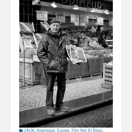
Categories
24x36
,
Argentique
,
Europe
,
Film Noir Et Blanc
,