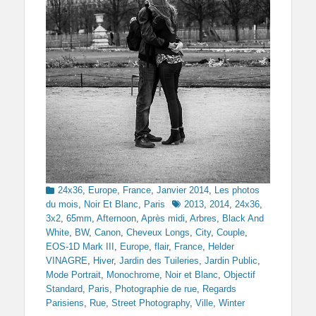
Categories
24x36
,
Europe
,
France
,
Janvier 2014
,
Les photos
Tags
du mois
,
Noir Et Blanc
,
Paris
2013
,
2014
,
24x36
,
3x2
,
65mm
,
Afternoon
,
Après midi
,
Arbres
,
Black And
White
,
BW
,
Canon
,
Cheveux Longs
,
City
,
Couple
,
EOS-1D Mark III
,
Europe
,
flair
,
France
,
Helder
VINAGRE
,
Hiver
,
Jardin des Tuileries
,
Jardin Public
,
Mode Portrait
,
Monochrome
,
Noir et Blanc
,
Objectif
Standard
,
Paris
,
Photographie de rue
,
Regards
Parisiens
,
Rue
,
Street Photography
,
Ville
,
Winter