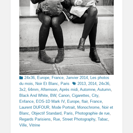
Categories
24x36
,
Europe
,
France
,
Janvier 2014
,
Les photos
Tags
du mois
,
Noir Et Blanc
,
Paris
2013
,
2014
,
24x36
,
3x2
,
64mm
,
Afternoon
,
Après midi
,
Automne
,
Autumn
,
Black And White
,
BW
,
Canon
,
Cigarettes
,
City
,
Enfance
,
EOS-1D Mark IV
,
Europe
,
flair
,
France
,
Laurent DUFOUR
,
Mode Portrait
,
Monochrome
,
Noir et
Blanc
,
Objectif Standard
,
Paris
,
Photographie de rue
,
Regards Parisiens
,
Rue
,
Street Photography
,
Tabac
,
Ville
,
Vitrine