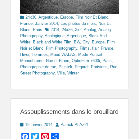
Categories
24x36
,
Argentique
,
Europe
,
Film Noir Et Blanc
,
France
,
Janvier 2014
,
Les photos du mois
,
Noir Et
Tags
Blanc
,
Paris
2014
,
24x36
,
3x2
,
Analog
,
Analog
Photography
,
Analogique
,
Argentique
,
Black And
White
,
Black and White Film
,
BW
,
City
,
Europe
,
Film
Noir et Blanc
,
Film Photography
,
Films
,
flair
,
France
,
Hiver
,
Hommes
,
Maud WALAS
,
Mode Portrait
,
Monochrome
,
Noir et Blanc
,
OpticFilm 7600i
,
Paris
,
Photographie de rue
,
Plustek
,
Regards Parisiens
,
Rue
,
Street Photography
,
Ville
,
Winter
Assouplissements dans le brouillard
Posted
Author
18 janvier 2014
Patrick PLAZZI
on
Facebook
Twitter
Pinterest
Partager