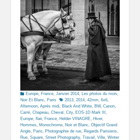
Categories
Europe
,
France
,
Janvier 2014
,
Les photos du mois
,
Tags
Noir Et Blanc
,
Paris
2013
,
2014
,
42mm
,
6x6
,
Afternoon
,
Après midi
,
Black And White
,
BW
,
Canon
,
Carré
,
Chapeau
,
Cheval
,
City
,
EOS-1D Mark III
,
Europe
,
flair
,
France
,
Helder VINAGRE
,
Hiver
,
Hommes
,
Monochrome
,
Noir et Blanc
,
Objectif Grand
Angle
,
Paris
,
Photographie de rue
,
Regards Parisiens
,
Rue
,
Square
,
Street Photography
,
Travail
,
Ville
,
Winter