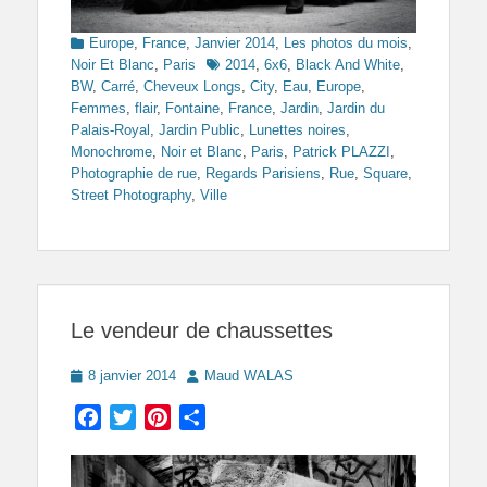
Categories
Europe
,
France
,
Janvier 2014
,
Les photos du mois
,
Tags
Noir Et Blanc
,
Paris
2014
,
6x6
,
Black And White
,
BW
,
Carré
,
Cheveux Longs
,
City
,
Eau
,
Europe
,
Femmes
,
flair
,
Fontaine
,
France
,
Jardin
,
Jardin du
Palais-Royal
,
Jardin Public
,
Lunettes noires
,
Monochrome
,
Noir et Blanc
,
Paris
,
Patrick PLAZZI
,
Photographie de rue
,
Regards Parisiens
,
Rue
,
Square
,
Street Photography
,
Ville
Le vendeur de chaussettes
Posted
Author
8 janvier 2014
Maud WALAS
on
Facebook
Twitter
Pinterest
Partager