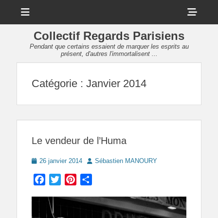
Menu
Sho
Head
Collectif Regards Parisiens
Side
Pendant que certains essaient de marquer les esprits au
présent, d'autres l'immortalisent ...
Cont
Catégorie :
Janvier 2014
Le vendeur de l’Huma
Posted
Author
26 janvier 2014
Sébastien MANOURY
on
Facebook
Twitter
Pinterest
Partager