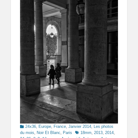
Categories
24x36
,
Europe
,
France
,
Janvier 2014
,
Les photos
Tags
du mois
,
Noir Et Blanc
,
Paris
18mm
,
2013
,
2014
,