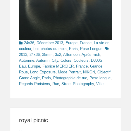
Categories
24x36
,
Décembre 2013
,
Europe
,
France
,
La vie en
Tags
couleur
,
Les photos du mois
,
Paris
,
Pose Longue
2013
,
24x36
,
35mm
,
3x2
,
Afternoon
,
Après midi
,
Automne
,
Autumn
,
City
,
Colors
,
Couleurs
,
D300S
,
Eau
,
Europe
,
Fabrice MERCIER
,
France
,
Grande
Roue
,
Long Exposure
,
Mode Portrait
,
NIKON
,
Objectif
Grand Angle
,
Paris
,
Photographie de rue
,
Pose longue
,
Regards Parisiens
,
Rue
,
Street Photography
,
Ville
royal picnic