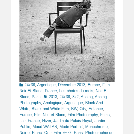
Categories
24x36
,
Argentique
,
Décembre 2013
,
Europe
,
Film
Noir Et Blanc
,
France
,
Les photos du mois
,
Noir Et
Tags
Blanc
,
Paris
2013
,
24x36
,
3x2
,
Analog
,
Analog
Photography
,
Analogique
,
Argentique
,
Black And
White
,
Black and White Film
,
BW
,
City
,
Enfance
,
Europe
,
Film Noir et Blanc
,
Film Photography
,
Films
,
flair
,
France
,
Hiver
,
Jardin du Palais-Royal
,
Jardin
Public
,
Maud WALAS
,
Mode Portrait
,
Monochrome
,
Noir et Blanc
,
OpticFilm 7600i
,
Paris
,
Photographie de