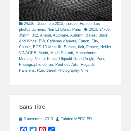
Categories
24x36
,
Décembre 2013
,
Europe
,
France
,
Les
Tags
photos du mois
,
Noir Et Blanc
,
Paris
2013
,
24x36
,
35mm
,
3x2
,
Amour
,
Automne
,
Autumn
,
Baiser
,
Black
And White
,
BW
,
Cadenas d'amour
,
Canon
,
City
,
Couple
,
EOS-1D Mark III
,
Europe
,
flair
,
France
,
Helder
VINAGRE
,
Matin
,
Mode Portrait
,
Monochrome
,
Morning
,
Noir et Blanc
,
Objectif Grand Angle
,
Paris
,
Photographie de rue
,
Pont des Arts
,
Regards
Parisiens
,
Rue
,
Street Photography
,
Ville
Sans Titre
Posted
Author
3 novembre 2013
Fabrice MERCIER
on
Facebook
Twitter
Pinterest
Partager