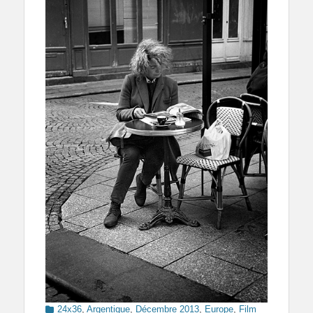
Categories
24x36
,
Argentique
,
Décembre 2013
,
Europe
,
Film