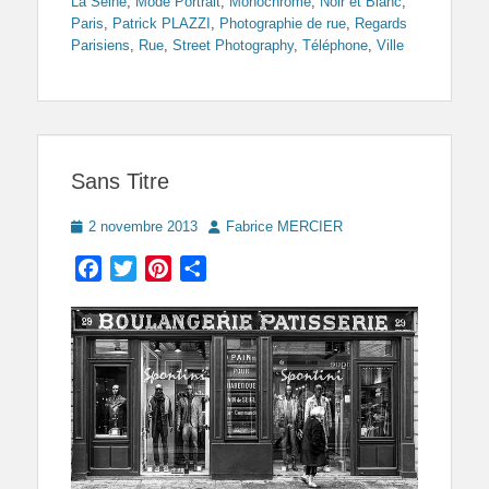
La Seine
,
Mode Portrait
,
Monochrome
,
Noir et Blanc
,
Paris
,
Patrick PLAZZI
,
Photographie de rue
,
Regards
Parisiens
,
Rue
,
Street Photography
,
Téléphone
,
Ville
Sans Titre
Posted
Author
2 novembre 2013
Fabrice MERCIER
on
Facebook
Twitter
Pinterest
Partager