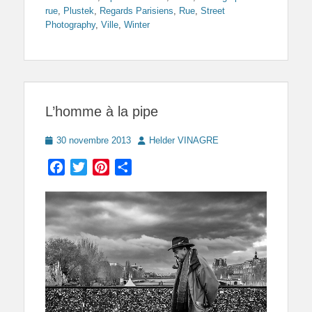
rue
,
Plustek
,
Regards Parisiens
,
Rue
,
Street
Photography
,
Ville
,
Winter
L’homme à la pipe
Posted
Author
30 novembre 2013
Helder VINAGRE
on
Facebook
Twitter
Pinterest
Partager