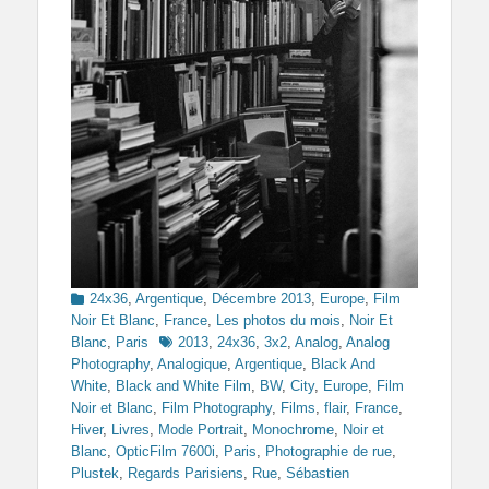
Categories
24x36
,
Argentique
,
Décembre 2013
,
Europe
,
Film
Noir Et Blanc
,
France
,
Les photos du mois
,
Noir Et
Tags
Blanc
,
Paris
2013
,
24x36
,
3x2
,
Analog
,
Analog
Photography
,
Analogique
,
Argentique
,
Black And
White
,
Black and White Film
,
BW
,
City
,
Europe
,
Film
Noir et Blanc
,
Film Photography
,
Films
,
flair
,
France
,
Hiver
,
Livres
,
Mode Portrait
,
Monochrome
,
Noir et
Blanc
,
OpticFilm 7600i
,
Paris
,
Photographie de rue
,
Plustek
,
Regards Parisiens
,
Rue
,
Sébastien