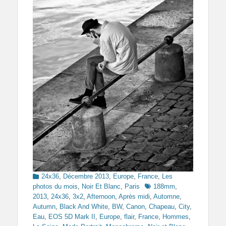
Categories
24x36
,
Décembre 2013
,
Europe
,
France
,
Les
Tags
photos du mois
,
Noir Et Blanc
,
Paris
188mm
,
2013
,
24x36
,
3x2
,
Afternoon
,
Après midi
,
Automne
,
Autumn
,
Black And White
,
BW
,
Canon
,
Chapeau
,
City
,
Eau
,
EOS 5D Mark II
,
Europe
,
flair
,
France
,
Hommes
,