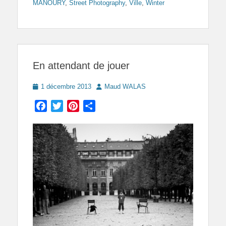
MANOURY
,
Street Photography
,
Ville
,
Winter
En attendant de jouer
Posted
Author
1 décembre 2013
Maud WALAS
on
Facebook
Twitter
Pinterest
Partager