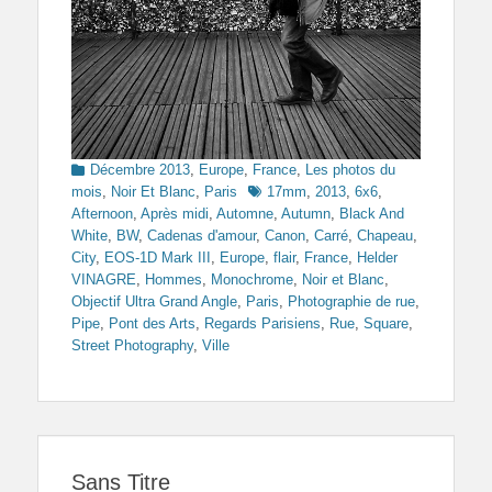
Categories
Décembre 2013
,
Europe
,
France
,
Les photos du
Tags
mois
,
Noir Et Blanc
,
Paris
17mm
,
2013
,
6x6
,
Afternoon
,
Après midi
,
Automne
,
Autumn
,
Black And
White
,
BW
,
Cadenas d'amour
,
Canon
,
Carré
,
Chapeau
,
City
,
EOS-1D Mark III
,
Europe
,
flair
,
France
,
Helder
VINAGRE
,
Hommes
,
Monochrome
,
Noir et Blanc
,
Objectif Ultra Grand Angle
,
Paris
,
Photographie de rue
,
Pipe
,
Pont des Arts
,
Regards Parisiens
,
Rue
,
Square
,
Street Photography
,
Ville
Sans Titre