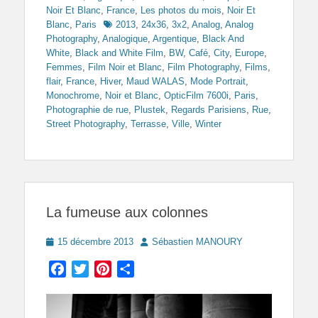
Noir Et Blanc
,
France
,
Les photos du mois
,
Noir Et
Tags
Blanc
,
Paris
2013
,
24x36
,
3x2
,
Analog
,
Analog
Photography
,
Analogique
,
Argentique
,
Black And
White
,
Black and White Film
,
BW
,
Café
,
City
,
Europe
,
Femmes
,
Film Noir et Blanc
,
Film Photography
,
Films
,
flair
,
France
,
Hiver
,
Maud WALAS
,
Mode Portrait
,
Monochrome
,
Noir et Blanc
,
OpticFilm 7600i
,
Paris
,
Photographie de rue
,
Plustek
,
Regards Parisiens
,
Rue
,
Street Photography
,
Terrasse
,
Ville
,
Winter
La fumeuse aux colonnes
Posted
Author
15 décembre 2013
Sébastien MANOURY
on
Facebook
Twitter
Pinterest
Partager