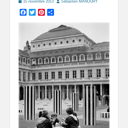
Posted
Author
15 novembre 2013
Sébastien MANOURY
on
Facebook
Twitter
Pinterest
Partager