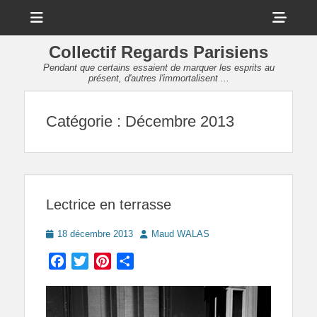
Menu
Sho
Head
Collectif Regards Parisiens
Side
Pendant que certains essaient de marquer les esprits au
présent, d'autres l'immortalisent ...
Cont
Catégorie :
Décembre 2013
Lectrice en terrasse
Posted
Author
18 décembre 2013
Maud WALAS
on
Facebook
Twitter
Pinterest
Partager