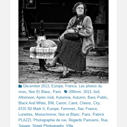
Categories
Décembre 2013
,
Europe
,
France
,
Les photos du
Tags
mois
,
Noir Et Blanc
,
Paris
200mm
,
2013
,
6x6
,
Afternoon
,
Après midi
,
Automne
,
Autumn
,
Banc Public
,
Black And White
,
BW
,
Canon
,
Carré
,
Chiens
,
City
,
EOS 5D Mark II
,
Europe
,
Femmes
,
flair
,
France
,
Lunettes
,
Monochrome
,
Noir et Blanc
,
Paris
,
Patrick
PLAZZI
,
Photographie de rue
,
Regards Parisiens
,
Rue
,
Square
,
Street Photography
,
Ville