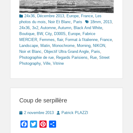
Categories
24x36
,
Décembre 2013
,
Europe
,
France
,
Les
Tags
photos du mois
,
Noir Et Blanc
,
Paris
18mm
,
2013
,
24x36
,
3x2
,
Automne
,
Autumn
,
Black And White
,
Boutique
,
BW
,
City
,
D300S
,
Europe
,
Fabrice
MERCIER
,
Femmes
,
flair
,
Format à l'italienne
,
France
,
Landscape
,
Matin
,
Monochrome
,
Morning
,
NIKON
,
Noir et Blanc
,
Objectif Ultra Grand Angle
,
Paris
,
Photographie de rue
,
Regards Parisiens
,
Rue
,
Street
Photography
,
Ville
,
Vitrine
Coup de serpillère
Posted
Author
2 novembre 2013
Patrick PLAZZI
on
Facebook
Twitter
Pinterest
Partager