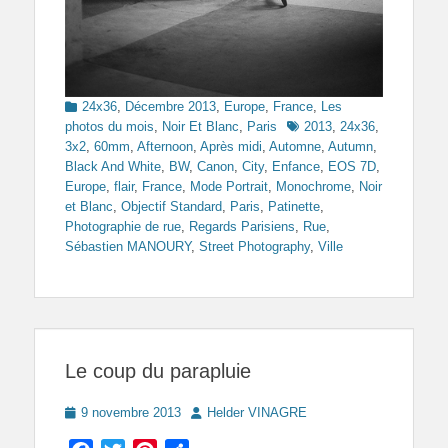
Categories
24x36
,
Décembre 2013
,
Europe
,
France
,
Les
Tags
photos du mois
,
Noir Et Blanc
,
Paris
2013
,
24x36
,
3x2
,
60mm
,
Afternoon
,
Après midi
,
Automne
,
Autumn
,
Black And White
,
BW
,
Canon
,
City
,
Enfance
,
EOS 7D
,
Europe
,
flair
,
France
,
Mode Portrait
,
Monochrome
,
Noir
et Blanc
,
Objectif Standard
,
Paris
,
Patinette
,
Photographie de rue
,
Regards Parisiens
,
Rue
,
Sébastien MANOURY
,
Street Photography
,
Ville
Le coup du parapluie
Posted
Author
9 novembre 2013
Helder VINAGRE
on