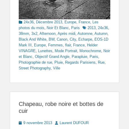
Categories
24x36
,
Décembre 2013
,
Europe
,
France
,
Les
Tags
photos du mois
,
Noir Et Blanc
,
Paris
2013
,
24x36
,
38mm
,
3x2
,
Afternoon
,
Après midi
,
Automne
,
Autumn
,
Black And White
,
BW
,
Canon
,
City
,
Echarpe
,
EOS-1D
Mark III
,
Europe
,
Femmes
,
flair
,
France
,
Helder
VINAGRE
,
Lunettes
,
Mode Portrait
,
Monochrome
,
Noir
et Blanc
,
Objectif Grand Angle
,
Parapluie
,
Paris
,
Photographie de rue
,
Pluie
,
Regards Parisiens
,
Rue
,
Street Photography
,
Ville
Chapeau, robe noire et bottes de
cuir
Posted
Author
9 novembre 2013
Laurent DUFOUR
on