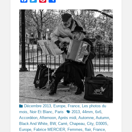
Categories
Décembre 2013
,
Europe
,
France
,
Les photos du
Tags
mois
,
Noir Et Blanc
,
Paris
2013
,
44mm
,
6x6
,
Accordéon
,
Afternoon
,
Après midi
,
Automne
,
Autumn
,
Black And White
,
BW
,
Carré
,
Chapeau
,
City
,
D300S
,
Europe
,
Fabrice MERCIER
,
Femmes
,
flair
,
France
,