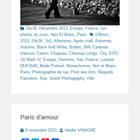
Categories
24x36
,
Décembre 2013
,
Europe
,
France
,
Les
Tags
photos du mois
,
Noir Et Blanc
,
Paris
135mm
,
2013
,
24x36
,
3x2
,
Afternoon
,
Après midi
,
Automne
,
Autumn
,
Black And White
,
Bottes
,
BW
,
Cadenas
d'amour
,
Canon
,
Chapeau
,
Cheveux Longs
,
City
,
EOS-
1D Mark IV
,
Europe
,
Femmes
,
flair
,
France
,
Laurent
DUFOUR
,
Mode Portrait
,
Monochrome
,
Noir et Blanc
,
Paris
,
Photographie de rue
,
Pont des Arts
,
Regards
Parisiens
,
Rue
,
Street Photography
,
Ville
Paris d’amour
Posted
Author
9 novembre 2013
Helder VINAGRE
on