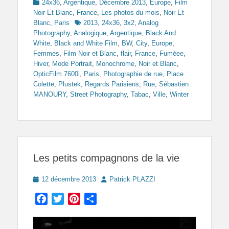
Categories
24x36
,
Argentique
,
Décembre 2013
,
Europe
,
Film
Noir Et Blanc
,
France
,
Les photos du mois
,
Noir Et
Tags
Blanc
,
Paris
2013
,
24x36
,
3x2
,
Analog
Photography
,
Analogique
,
Argentique
,
Black And
White
,
Black and White Film
,
BW
,
City
,
Europe
,
Femmes
,
Film Noir et Blanc
,
flair
,
France
,
Fuméee
,
Hiver
,
Mode Portrait
,
Monochrome
,
Noir et Blanc
,
OpticFilm 7600i
,
Paris
,
Photographie de rue
,
Place
Colette
,
Plustek
,
Regards Parisiens
,
Rue
,
Sébastien
MANOURY
,
Street Photography
,
Tabac
,
Ville
,
Winter
Les petits compagnons de la vie
Posted
Author
12 décembre 2013
Patrick PLAZZI
on
Facebook
Twitter
Pinterest
Partager