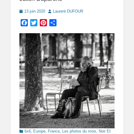
Posted
Author
13 juin 2020
Laurent DUFOUR
on
Facebook
Twitter
Pinterest
Partager
Categories
6x6
,
Europe
,
France
,
Les photos du mois
,
Noir Et