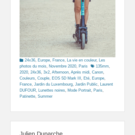
Categories
24x36
,
Europe
,
France
,
La vie en couleur
,
Les
Tags
photos du mois
,
Novembre 2020
,
Paris
135mm
,
2020
,
24x36
,
3x2
,
Afternoon
,
Après midi
,
Canon
,
Couleurs
,
Couple
,
EOS 5D Mark III
,
Eté
,
Europe
,
France
,
Jardin du Luxembourg
,
Jardin Public
,
Laurent
DUFOUR
,
Lunettes noires
,
Mode Portrait
,
Paris
,
Patinette
,
Summer
Julien Duparche