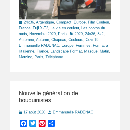
Categories
24x36
,
Argentique
,
Compact
,
Europe
,
Film Couleur
,
France
,
Fuji X-T2
,
La vie en couleur
,
Les photos du
Tags
mois
,
Novembre 2020
,
Paris
2020
,
24x36
,
3x2
,
Automne
,
Autumn
,
Chapeau
,
Couleurs
,
Covi-19
,
Emmanuelle RADENAC
,
Europe
,
Femmes
,
Format à
l'italienne
,
France
,
Landscape Format
,
Masque
,
Matin
,
Morning
,
Paris
,
Téléphone
Nouvelle génération de
bouquinistes
Posted
Author
17 août 2020
Emmanuelle RADENAC
on
Facebook
Twitter
Pinterest
Partager