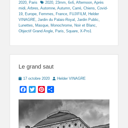
Tags
2020
,
Paris
2020
,
23mm
,
6x6
,
Afternoon
,
Après
midi
,
Arbres
,
Automne
,
Autumn
,
Carré
,
Chiens
,
Covid-
19
,
Europe
,
Femmes
,
France
,
FUJIFILM
,
Helder
VINAGRE
,
Jardin du Palais-Royal
,
Jardin Public
,
Lunettes
,
Masque
,
Monochrome
,
Noir et Blanc
,
Objectif Grand Angle
,
Paris
,
Square
,
X-Pro1
Le grand saut
Posted
Author
17 octobre 2020
Helder VINAGRE
on
Facebook
Twitter
Pinterest
Partager