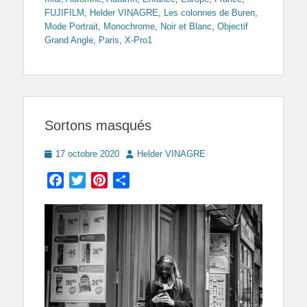
FUJIFILM
,
Helder VINAGRE
,
Les colonnes de Buren
,
Mode Portrait
,
Monochrome
,
Noir et Blanc
,
Objectif
Grand Angle
,
Paris
,
X-Pro1
Sortons masqués
Posted
Author
17 octobre 2020
Helder VINAGRE
on
Facebook
Twitter
Pinterest
Partager