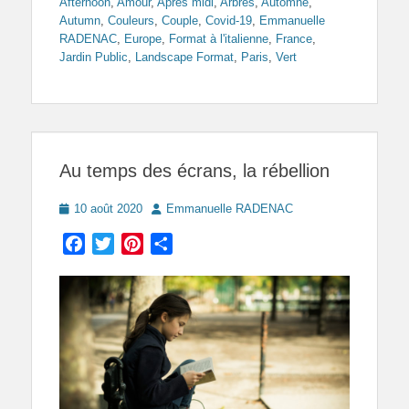
Afternoon
,
Amour
,
Après midi
,
Arbres
,
Automne
,
Autumn
,
Couleurs
,
Couple
,
Covid-19
,
Emmanuelle
RADENAC
,
Europe
,
Format à l'italienne
,
France
,
Jardin Public
,
Landscape Format
,
Paris
,
Vert
Au temps des écrans, la rébellion
Posted
Author
10 août 2020
Emmanuelle RADENAC
on
Facebook
Twitter
Pinterest
Partager