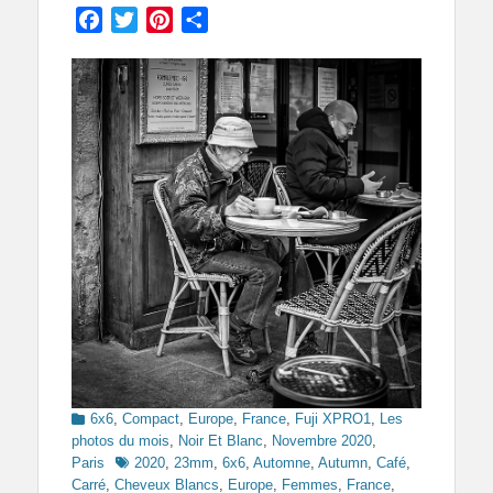
Facebook
Twitter
Pinterest
Partager
Categories
6x6
,
Compact
,
Europe
,
France
,
Fuji XPRO1
,
Les
photos du mois
,
Noir Et Blanc
,
Novembre 2020
,
Tags
Paris
2020
,
23mm
,
6x6
,
Automne
,
Autumn
,
Café
,
Carré
,
Cheveux Blancs
,
Europe
,
Femmes
,
France
,