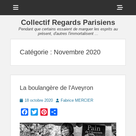
Menu
Sho
Head
Collectif Regards Parisiens
Side
Pendant que certains essaient de marquer les esprits au
présent, d'autres l'immortalisent ...
Cont
Catégorie :
Novembre 2020
La boulangère de l’Aveyron
Posted
Author
18 octobre 2020
Fabrice MERCIER
on
Facebook
Twitter
Pinterest
Partager