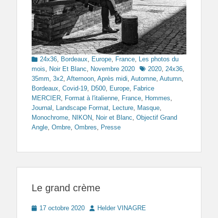
Categories
24x36
,
Bordeaux
,
Europe
,
France
,
Les photos du
Tags
mois
,
Noir Et Blanc
,
Novembre 2020
2020
,
24x36
,
35mm
,
3x2
,
Afternoon
,
Après midi
,
Automne
,
Autumn
,
Bordeaux
,
Covid-19
,
D500
,
Europe
,
Fabrice
MERCIER
,
Format à l'italienne
,
France
,
Hommes
,
Journal
,
Landscape Format
,
Lecture
,
Masque
,
Monochrome
,
NIKON
,
Noir et Blanc
,
Objectif Grand
Angle
,
Ombre
,
Ombres
,
Presse
Le grand crème
Posted
Author
17 octobre 2020
Helder VINAGRE
on