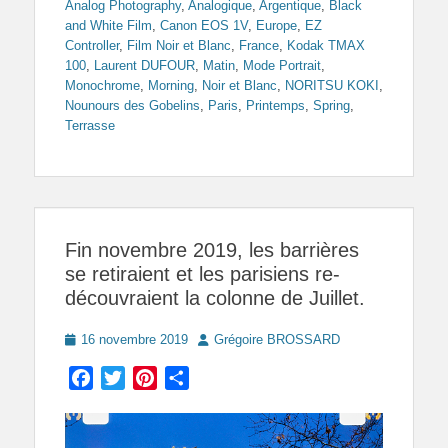
Analog Photography
,
Analogique
,
Argentique
,
Black
and White Film
,
Canon EOS 1V
,
Europe
,
EZ
Controller
,
Film Noir et Blanc
,
France
,
Kodak TMAX
100
,
Laurent DUFOUR
,
Matin
,
Mode Portrait
,
Monochrome
,
Morning
,
Noir et Blanc
,
NORITSU KOKI
,
Nounours des Gobelins
,
Paris
,
Printemps
,
Spring
,
Terrasse
Fin novembre 2019, les barrières
se retiraient et les parisiens re-
découvraient la colonne de Juillet.
Posted
Author
16 novembre 2019
Grégoire BROSSARD
on
Facebook
Twitter
Pinterest
Partager