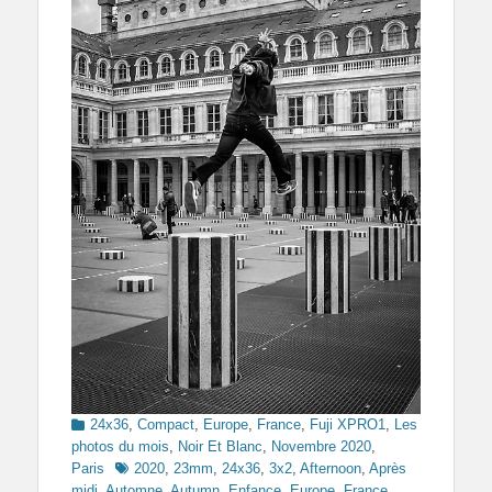
Categories
24x36
,
Compact
,
Europe
,
France
,
Fuji XPRO1
,
Les
photos du mois
,
Noir Et Blanc
,
Novembre 2020
,
Tags
Paris
2020
,
23mm
,
24x36
,
3x2
,
Afternoon
,
Après
midi
,
Automne
,
Autumn
,
Enfance
,
Europe
,
France
,