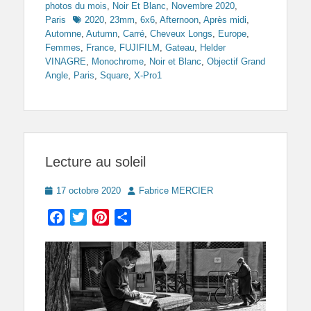
photos du mois
,
Noir Et Blanc
,
Novembre 2020
,
Tags
Paris
2020
,
23mm
,
6x6
,
Afternoon
,
Après midi
,
Automne
,
Autumn
,
Carré
,
Cheveux Longs
,
Europe
,
Femmes
,
France
,
FUJIFILM
,
Gateau
,
Helder
VINAGRE
,
Monochrome
,
Noir et Blanc
,
Objectif Grand
Angle
,
Paris
,
Square
,
X-Pro1
Lecture au soleil
Posted
Author
17 octobre 2020
Fabrice MERCIER
on
Facebook
Twitter
Pinterest
Partager