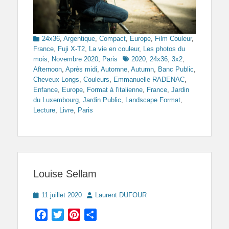
Categories
24x36
,
Argentique
,
Compact
,
Europe
,
Film Couleur
,
France
,
Fuji X-T2
,
La vie en couleur
,
Les photos du
Tags
mois
,
Novembre 2020
,
Paris
2020
,
24x36
,
3x2
,
Afternoon
,
Après midi
,
Automne
,
Autumn
,
Banc Public
,
Cheveux Longs
,
Couleurs
,
Emmanuelle RADENAC
,
Enfance
,
Europe
,
Format à l'italienne
,
France
,
Jardin
du Luxembourg
,
Jardin Public
,
Landscape Format
,
Lecture
,
Livre
,
Paris
Louise Sellam
Posted
Author
11 juillet 2020
Laurent DUFOUR
on
Facebook
Twitter
Pinterest
Partager