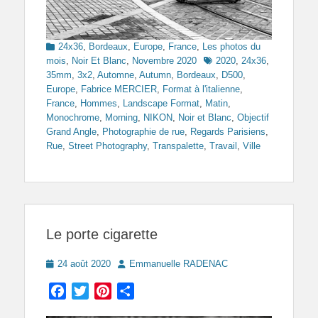
Categories
24x36
,
Bordeaux
,
Europe
,
France
,
Les photos du
Tags
mois
,
Noir Et Blanc
,
Novembre 2020
2020
,
24x36
,
35mm
,
3x2
,
Automne
,
Autumn
,
Bordeaux
,
D500
,
Europe
,
Fabrice MERCIER
,
Format à l'italienne
,
France
,
Hommes
,
Landscape Format
,
Matin
,
Monochrome
,
Morning
,
NIKON
,
Noir et Blanc
,
Objectif
Grand Angle
,
Photographie de rue
,
Regards Parisiens
,
Rue
,
Street Photography
,
Transpalette
,
Travail
,
Ville
Le porte cigarette
Posted
Author
24 août 2020
Emmanuelle RADENAC
on
Facebook
Twitter
Pinterest
Partager