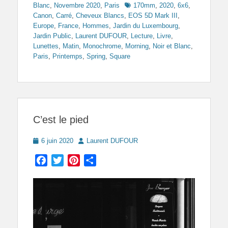
Tags
Blanc
,
Novembre 2020
,
Paris
170mm
,
2020
,
6x6
,
Canon
,
Carré
,
Cheveux Blancs
,
EOS 5D Mark III
,
Europe
,
France
,
Hommes
,
Jardin du Luxembourg
,
Jardin Public
,
Laurent DUFOUR
,
Lecture
,
Livre
,
Lunettes
,
Matin
,
Monochrome
,
Morning
,
Noir et Blanc
,
Paris
,
Printemps
,
Spring
,
Square
C’est le pied
Posted
Author
6 juin 2020
Laurent DUFOUR
on
Facebook
Twitter
Pinterest
Partager