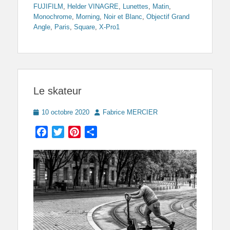
FUJIFILM
,
Helder VINAGRE
,
Lunettes
,
Matin
,
Monochrome
,
Morning
,
Noir et Blanc
,
Objectif Grand
Angle
,
Paris
,
Square
,
X-Pro1
Le skateur
Posted
Author
10 octobre 2020
Fabrice MERCIER
on
Facebook
Twitter
Pinterest
Partager