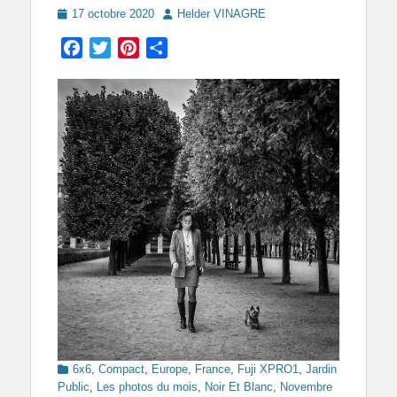
Posted
Author
17 octobre 2020
Helder VINAGRE
on
Facebook
Twitter
Pinterest
Partager
Categories
6x6
,
Compact
,
Europe
,
France
,
Fuji XPRO1
,
Jardin
Public
,
Les photos du mois
,
Noir Et Blanc
,
Novembre