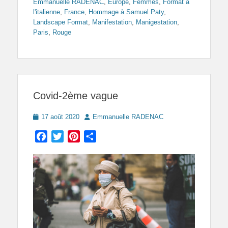
Emmanuelle RADENAC
,
Europe
,
Femmes
,
Format à
l'italienne
,
France
,
Hommage à Samuel Paty
,
Landscape Format
,
Manifestation
,
Manigestation
,
Paris
,
Rouge
Covid-2ème vague
Posted
Author
17 août 2020
Emmanuelle RADENAC
on
Facebook
Twitter
Pinterest
Partager