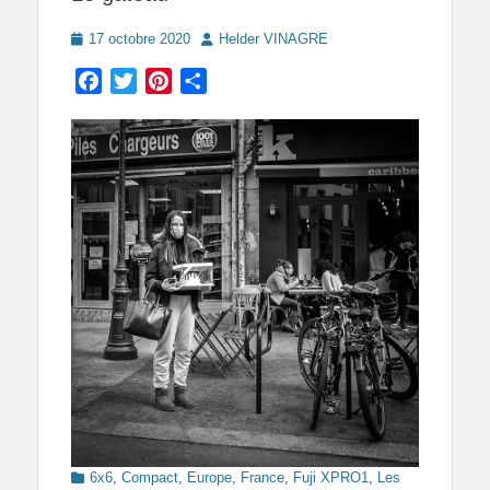
Posted
Author
17 octobre 2020
Helder VINAGRE
on
Facebook
Twitter
Pinterest
Partager
Categories
6x6
,
Compact
,
Europe
,
France
,
Fuji XPRO1
,
Les