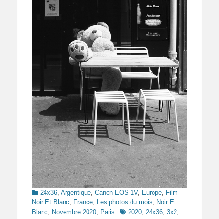
Categories
24x36
,
Argentique
,
Canon EOS 1V
,
Europe
,
Film
Noir Et Blanc
,
France
,
Les photos du mois
,
Noir Et
Tags
Blanc
,
Novembre 2020
,
Paris
2020
,
24x36
,
3x2
,