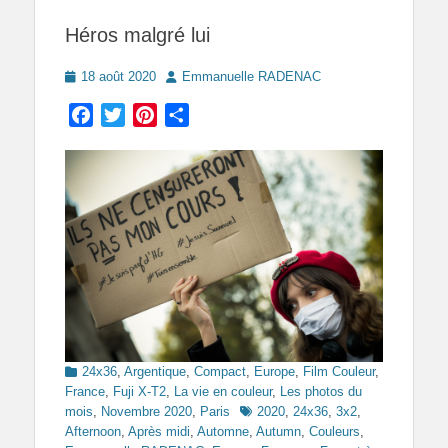
Héros malgré lui
Posted
Author
18 août 2020
Emmanuelle RADENAC
on
Facebook
Twitter
Pinterest
Partager
Categories
24x36
,
Argentique
,
Compact
,
Europe
,
Film Couleur
,
France
,
Fuji X-T2
,
La vie en couleur
,
Les photos du
Tags
mois
,
Novembre 2020
,
Paris
2020
,
24x36
,
3x2
,
Afternoon
,
Après midi
,
Automne
,
Autumn
,
Couleurs
,