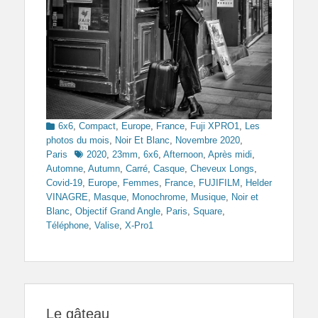
Categories
6x6
,
Compact
,
Europe
,
France
,
Fuji XPRO1
,
Les
photos du mois
,
Noir Et Blanc
,
Novembre 2020
,
Tags
Paris
2020
,
23mm
,
6x6
,
Afternoon
,
Après midi
,
Automne
,
Autumn
,
Carré
,
Casque
,
Cheveux Longs
,
Covid-19
,
Europe
,
Femmes
,
France
,
FUJIFILM
,
Helder
VINAGRE
,
Masque
,
Monochrome
,
Musique
,
Noir et
Blanc
,
Objectif Grand Angle
,
Paris
,
Square
,
Téléphone
,
Valise
,
X-Pro1
Le gâteau