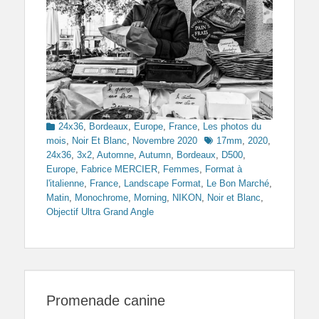
Categories
24x36
,
Bordeaux
,
Europe
,
France
,
Les photos du
Tags
mois
,
Noir Et Blanc
,
Novembre 2020
17mm
,
2020
,
24x36
,
3x2
,
Automne
,
Autumn
,
Bordeaux
,
D500
,
Europe
,
Fabrice MERCIER
,
Femmes
,
Format à
l'italienne
,
France
,
Landscape Format
,
Le Bon Marché
,
Matin
,
Monochrome
,
Morning
,
NIKON
,
Noir et Blanc
,
Objectif Ultra Grand Angle
Promenade canine