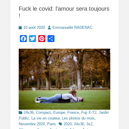
Fuck le covid: l’amour sera toujours
!
Posted
Author
10 août 2020
Emmanuelle RADENAC
on
Facebook
Twitter
Pinterest
Partager
Categories
24x36
,
Compact
,
Europe
,
France
,
Fuji X-T2
,
Jardin
Public
,
La vie en couleur
,
Les photos du mois
,
Tags
Novembre 2020
,
Paris
2020
,
24x36
,
3x2
,