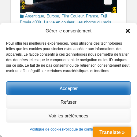
Categories
Argentique
,
Europe
,
Film Couleur
,
France
,
Fuji
Provia 400X
,
La vie en couleur
,
Les photos du mois
,
Tags
Novembre 2020
,
Paris
2019
,
2020
,
Analog
Gérer le consentement
Photography
,
Analogique
,
Argentique
,
Automne
,
Autumn
,
Café
,
Color Film
,
Couleurs
,
EPSON
,
Europe
,
Pour offrir les meilleures expériences, nous utilisons des technologies
Film Couleur
,
France
,
Fuji Provia 400X
,
Grégoire
telles que les cookies pour stocker et/ou accéder aux informations des
BROSSARD
,
Hommes
,
Matin
,
Mode Portrait
,
appareils. Le fait de consentir à ces technologies nous permettra de traiter
Ordinateur
,
Paris
,
Perfection V800
,
Soleil
,
Terrasse
des données telles que le comportement de navigation ou les ID uniques
sur ce site. Le fait de ne pas consentir ou de retirer son consentement peut
avoir un effet négatif sur certaines caractéristiques et fonctions.
Accepter
Fin novembre 2019, il y avait des
Refuser
choses à partager dans les
troquets
Voir les préférences
Posted
Author
16 novembre 2019
Grégoire BROSSARD
Politique de cookies
Politique de confidentialité
on
Translate »
Facebook
Twitter
Pinterest
Partager