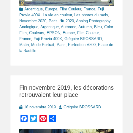
Categories
Argentique
,
Europe
,
Film Couleur
,
France
,
Fuji
Provia 400X
,
La vie en couleur
,
Les photos du mois
,
Tags
Novembre 2020
,
Paris
2020
,
Analog Photography
,
Analogique
,
Argentique
,
Automne
,
Autumn
,
Bleu
,
Color
Film
,
Couleurs
,
EPSON
,
Europe
,
Film Couleur
,
France
,
Fuji Provia 400X
,
Grégoire BROSSARD
,
Matin
,
Mode Portrait
,
Paris
,
Perfection V800
,
Place de
la Bastille
Fin novembre 2019, les décorations
retrouvaient leur place
Posted
Author
16 novembre 2019
Grégoire BROSSARD
on
Facebook
Twitter
Pinterest
Partager