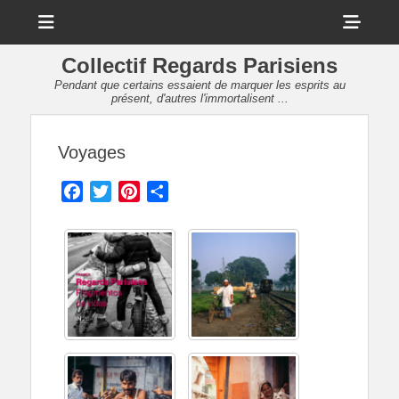
Menu
Sho
Head
Collectif Regards Parisiens
Side
Pendant que certains essaient de marquer les esprits au
présent, d'autres l'immortalisent ...
Cont
Voyages
Facebook
Twitter
Pinterest
Partager