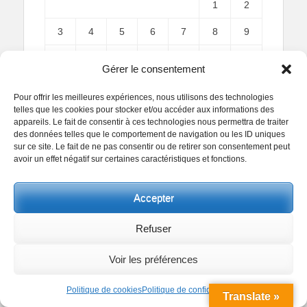
1
2
3
4
5
6
7
8
9
10
11
12
13
14
15
16
Gérer le consentement
17
18
19
20
21
22
23
Pour offrir les meilleures expériences, nous utilisons des technologies
telles que les cookies pour stocker et/ou accéder aux informations des
24
25
26
27
28
29
30
appareils. Le fait de consentir à ces technologies nous permettra de traiter
des données telles que le comportement de navigation ou les ID uniques
31
sur ce site. Le fait de ne pas consentir ou de retirer son consentement peut
avoir un effet négatif sur certaines caractéristiques et fonctions.
« Juil
Accepter
Refuser
Copyright
Voir les préférences
Reproduction interdite.
Textes et photographies
sont la propriété des auteurs.
Politique de cookies
Politique de confidentialité
Translate »
© Regards Parisiens 2011-2026.