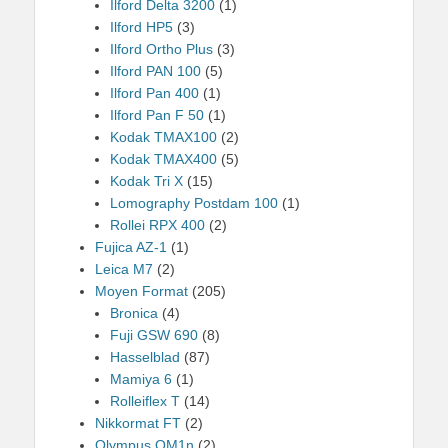
Ilford Delta 3200
(1)
Ilford HP5
(3)
Ilford Ortho Plus
(3)
Ilford PAN 100
(5)
Ilford Pan 400
(1)
Ilford Pan F 50
(1)
Kodak TMAX100
(2)
Kodak TMAX400
(5)
Kodak Tri X
(15)
Lomography Postdam 100
(1)
Rollei RPX 400
(2)
Fujica AZ-1
(1)
Leica M7
(2)
Moyen Format
(205)
Bronica
(4)
Fuji GSW 690
(8)
Hasselblad
(87)
Mamiya 6
(1)
Rolleiflex T
(14)
Nikkormat FT
(2)
Olympus OM1n
(2)