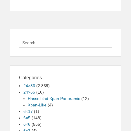
Search
for:
Catégories
24×36
(2 869)
24×65
(16)
Hasselblad Xpan Panoramic
(12)
Xpan-Like
(4)
6×17
(1)
6×5
(148)
6×6
(555)
6×7
(4)