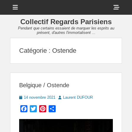
Menu
Sho
Head
Collectif Regards Parisiens
Side
Pendant que certains essaient de marquer les esprits au
présent, d'autres l'immortalisent ...
Cont
Catégorie :
Ostende
Belgique / Ostende
Posted
Author
14 novembre 2021
Laurent DUFOUR
on
Facebook
Twitter
Pinterest
Partager