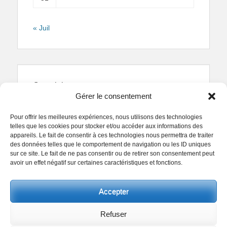
« Juil
Copyright
Gérer le consentement
Reproduction interdite.
Textes et photographies
sont la propriété des auteurs.
Pour offrir les meilleures expériences, nous utilisons des technologies
© Regards Parisiens 2011-2026.
telles que les cookies pour stocker et/ou accéder aux informations des
appareils. Le fait de consentir à ces technologies nous permettra de traiter
des données telles que le comportement de navigation ou les ID uniques
sur ce site. Le fait de ne pas consentir ou de retirer son consentement peut
avoir un effet négatif sur certaines caractéristiques et fonctions.
Copyright © 2026
Collectif Regards Parisiens
. All
Accepter
Rights Reserved.
Politique de confidentialité
Clean Box by
Catch Themes
Refuser