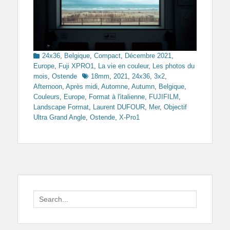
Categories
24x36
,
Belgique
,
Compact
,
Décembre 2021
,
Europe
,
Fuji XPRO1
,
La vie en couleur
,
Les photos du
Tags
mois
,
Ostende
18mm
,
2021
,
24x36
,
3x2
,
Afternoon
,
Après midi
,
Automne
,
Autumn
,
Belgique
,
Couleurs
,
Europe
,
Format à l'italienne
,
FUJIFILM
,
Landscape Format
,
Laurent DUFOUR
,
Mer
,
Objectif
Ultra Grand Angle
,
Ostende
,
X-Pro1
Search
for: