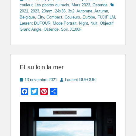
Tags
couleur
,
Les photos du mois
,
Mars 2023
,
Ostende
2021
,
2023
,
23mm
,
24x36
,
3x2
,
Automne
,
Autumn
,
Belgique
,
City
,
Compact
,
Couleurs
,
Europe
,
FUJIFILM
,
Laurent DUFOUR
,
Mode Portrait
,
Night
,
Nuit
,
Objectif
Grand Angle
,
Ostende
,
Soir
,
X100F
Et au loin la mer
Posted
Author
13 novembre 2021
Laurent DUFOUR
on
Facebook
Twitter
Pinterest
Partager