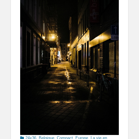
Categories
24x36
,
Belgique
,
Compact
,
Europe
,
La vie en