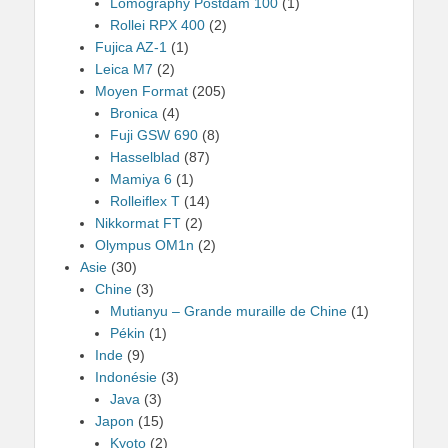
Lomography Postdam 100
(1)
Rollei RPX 400
(2)
Fujica AZ-1
(1)
Leica M7
(2)
Moyen Format
(205)
Bronica
(4)
Fuji GSW 690
(8)
Hasselblad
(87)
Mamiya 6
(1)
Rolleiflex T
(14)
Nikkormat FT
(2)
Olympus OM1n
(2)
Asie
(30)
Chine
(3)
Mutianyu – Grande muraille de Chine
(1)
Pékin
(1)
Inde
(9)
Indonésie
(3)
Java
(3)
Japon
(15)
Kyoto
(2)