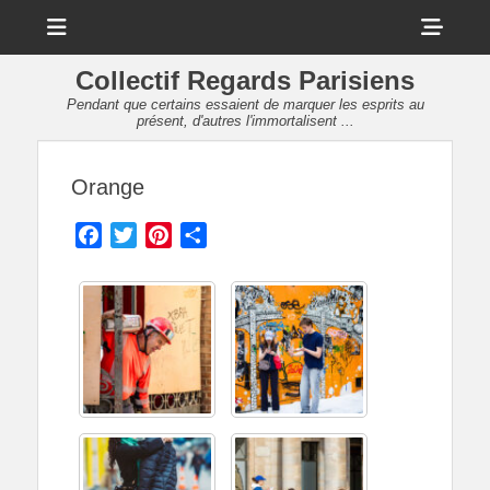
Menu
Sho
Head
Collectif Regards Parisiens
Side
Pendant que certains essaient de marquer les esprits au
présent, d'autres l'immortalisent ...
Cont
Orange
Facebook
Twitter
Pinterest
Partager