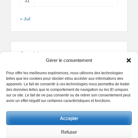
31
« Juil
Copyright
Gérer le consentement
Reproduction interdite.
Textes et photographies
sont la propriété des auteurs.
Pour offrir les meilleures expériences, nous utilisons des technologies
© Regards Parisiens 2011-2026.
telles que les cookies pour stocker et/ou accéder aux informations des
appareils. Le fait de consentir à ces technologies nous permettra de traiter
des données telles que le comportement de navigation ou les ID uniques
sur ce site. Le fait de ne pas consentir ou de retirer son consentement peut
avoir un effet négatif sur certaines caractéristiques et fonctions.
Copyright © 2026
Collectif Regards Parisiens
. All
Accepter
Rights Reserved.
Politique de confidentialité
Clean Box by
Catch Themes
Refuser