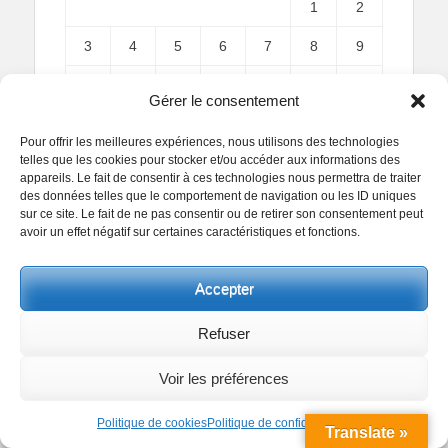
1
2
3
4
5
6
7
8
9
10
11
12
13
14
15
16
Gérer le consentement
17
18
19
20
21
22
23
Pour offrir les meilleures expériences, nous utilisons des technologies
telles que les cookies pour stocker et/ou accéder aux informations des
24
25
26
27
28
29
30
appareils. Le fait de consentir à ces technologies nous permettra de traiter
des données telles que le comportement de navigation ou les ID uniques
31
sur ce site. Le fait de ne pas consentir ou de retirer son consentement peut
avoir un effet négatif sur certaines caractéristiques et fonctions.
« Juil
Accepter
Refuser
Copyright
Voir les préférences
Reproduction interdite.
Textes et photographies
sont la propriété des auteurs.
Politique de cookies
Politique de confidentialité
Translate »
© Regards Parisiens 2011-2026.