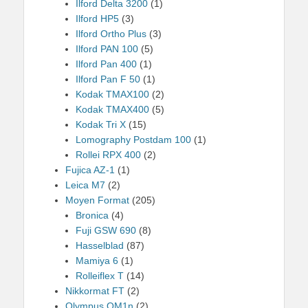
Ilford Delta 3200
(1)
Ilford HP5
(3)
Ilford Ortho Plus
(3)
Ilford PAN 100
(5)
Ilford Pan 400
(1)
Ilford Pan F 50
(1)
Kodak TMAX100
(2)
Kodak TMAX400
(5)
Kodak Tri X
(15)
Lomography Postdam 100
(1)
Rollei RPX 400
(2)
Fujica AZ-1
(1)
Leica M7
(2)
Moyen Format
(205)
Bronica
(4)
Fuji GSW 690
(8)
Hasselblad
(87)
Mamiya 6
(1)
Rolleiflex T
(14)
Nikkormat FT
(2)
Olympus OM1n
(2)