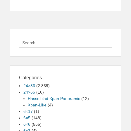
Search
for:
Catégories
24×36
(2 869)
24×65
(16)
Hasselblad Xpan Panoramic
(12)
Xpan-Like
(4)
6×17
(1)
6×5
(148)
6×6
(555)
6×7
(4)