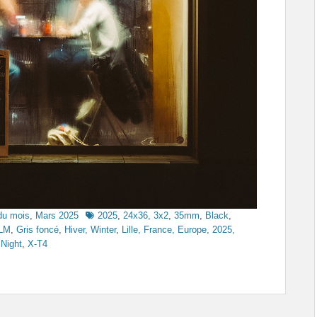
Tags
du mois
,
Mars 2025
2025
,
24x36, 3x2
,
35mm
,
Black
,
ILM
,
Gris foncé
,
Hiver, Winter
,
Lille, France, Europe, 2025,
 Night
,
X-T4