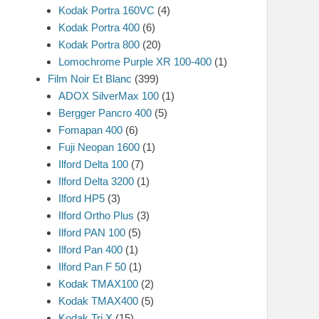
Kodak Portra 160VC
(4)
Kodak Portra 400
(6)
Kodak Portra 800
(20)
Lomochrome Purple XR 100-400
(1)
Film Noir Et Blanc
(399)
ADOX SilverMax 100
(1)
Bergger Pancro 400
(5)
Fomapan 400
(6)
Fuji Neopan 1600
(1)
Ilford Delta 100
(7)
Ilford Delta 3200
(1)
Ilford HP5
(3)
Ilford Ortho Plus
(3)
Ilford PAN 100
(5)
Ilford Pan 400
(1)
Ilford Pan F 50
(1)
Kodak TMAX100
(2)
Kodak TMAX400
(5)
Kodak Tri X
(15)