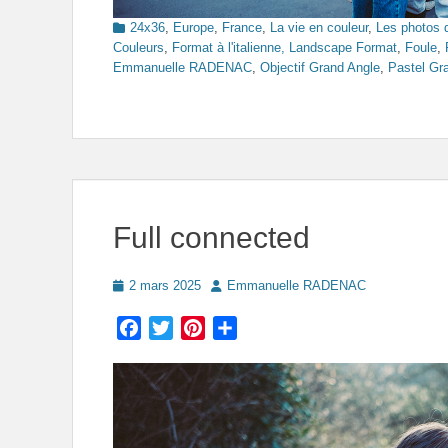
Categories
24x36
,
Europe
,
France
,
La vie en couleur
,
Les photos 
Couleurs
,
Format à l'italienne, Landscape Format
,
Foule
,
Emmanuelle RADENAC
,
Objectif Grand Angle
,
Pastel Gr
Full connected
Posted
Author
2 mars 2025
Emmanuelle RADENAC
on
Facebook
Twitter
Pinterest
Partager