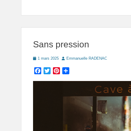
Sans pression
Posted
Author
1 mars 2025
Emmanuelle RADENAC
on
Facebook
Twitter
Pinterest
Partager