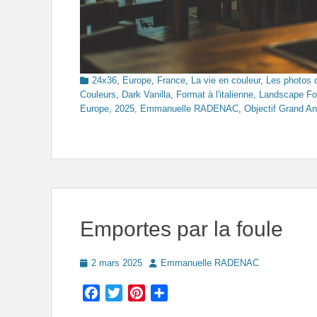
Categories
24x36
,
Europe
,
France
,
La vie en couleur
,
Les photos 
Couleurs
,
Dark Vanilla
,
Format à l'italienne, Landscape F
Europe, 2025, Emmanuelle RADENAC
,
Objectif Grand An
Emportes par la foule
Posted
Author
2 mars 2025
Emmanuelle RADENAC
on
Facebook
Twitter
Pinterest
Partager