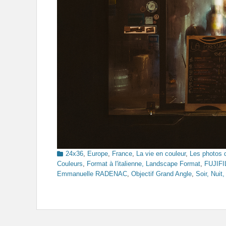
Categories
24x36
,
Europe
,
France
,
La vie en couleur
,
Les photos 
Couleurs
,
Format à l'italienne, Landscape Format
,
FUJIF
Emmanuelle RADENAC
,
Objectif Grand Angle
,
Soir, Nuit,