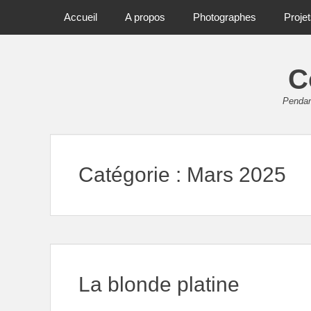
Primary Menu
Skip
Accueil
A propos
Photographes
Proje
to
content
C
Pendant
Catégorie :
Mars 2025
La blonde platine