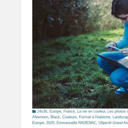
Categories
24x36
,
Europe
,
France
,
La vie en couleur
,
Les photos 
Afternoon
,
Black
,
Couleurs
,
Format à l'italienne, Landsc
Europe, 2025, Emmanuelle RADENAC
,
Objectif Grand An