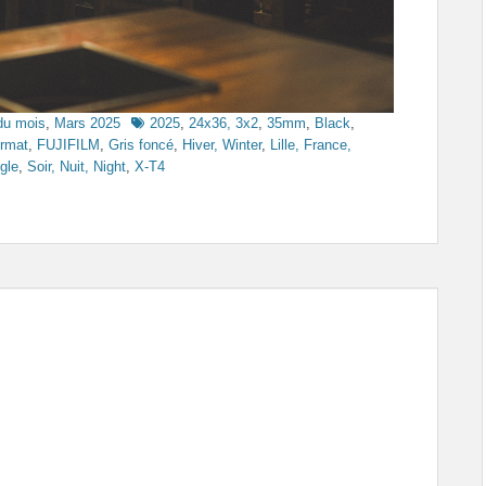
Tags
du mois
,
Mars 2025
2025
,
24x36, 3x2
,
35mm
,
Black
,
ormat
,
FUJIFILM
,
Gris foncé
,
Hiver, Winter
,
Lille, France,
gle
,
Soir, Nuit, Night
,
X-T4