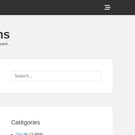
Show
Header
Sidebar
ns
Content
sent ...
Search
for:
Catégories
24×36
(2 869)