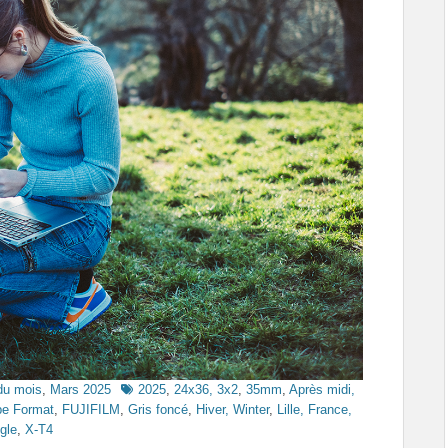
Tags
du mois
,
Mars 2025
2025
,
24x36, 3x2
,
35mm
,
Après midi,
ape Format
,
FUJIFILM
,
Gris foncé
,
Hiver, Winter
,
Lille, France,
gle
,
X-T4