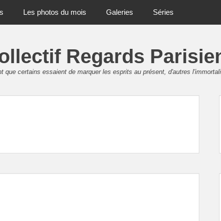
ts
Les photos du mois
Galeries
Séries
ollectif Regards Parisie
 que certains essaient de marquer les esprits au présent, d'autres l'immortali