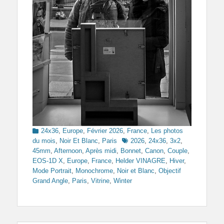
Categories
24x36
,
Europe
,
Février 2026
,
France
,
Les photos
Tags
du mois
,
Noir Et Blanc
,
Paris
2026
,
24x36
,
3x2
,
45mm
,
Afternoon
,
Après midi
,
Bonnet
,
Canon
,
Couple
,
EOS-1D X
,
Europe
,
France
,
Helder VINAGRE
,
Hiver
,
Mode Portrait
,
Monochrome
,
Noir et Blanc
,
Objectif
Grand Angle
,
Paris
,
Vitrine
,
Winter