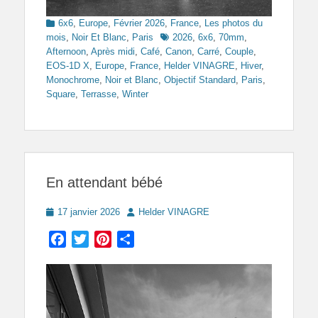
Categories
6x6
,
Europe
,
Février 2026
,
France
,
Les photos du
Tags
mois
,
Noir Et Blanc
,
Paris
2026
,
6x6
,
70mm
,
Afternoon
,
Après midi
,
Café
,
Canon
,
Carré
,
Couple
,
EOS-1D X
,
Europe
,
France
,
Helder VINAGRE
,
Hiver
,
Monochrome
,
Noir et Blanc
,
Objectif Standard
,
Paris
,
Square
,
Terrasse
,
Winter
En attendant bébé
Posted
Author
17 janvier 2026
Helder VINAGRE
on
Facebook
Twitter
Pinterest
Partager