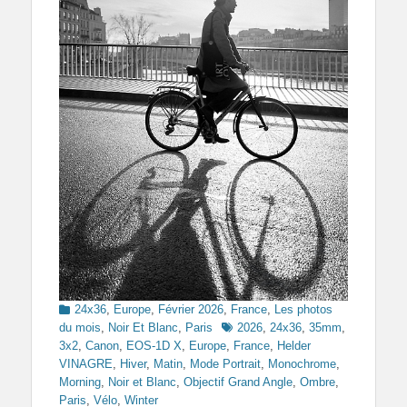
Categories
24x36
,
Europe
,
Février 2026
,
France
,
Les photos
Tags
du mois
,
Noir Et Blanc
,
Paris
2026
,
24x36
,
35mm
,
3x2
,
Canon
,
EOS-1D X
,
Europe
,
France
,
Helder
VINAGRE
,
Hiver
,
Matin
,
Mode Portrait
,
Monochrome
,
Morning
,
Noir et Blanc
,
Objectif Grand Angle
,
Ombre
,
Paris
,
Vélo
,
Winter