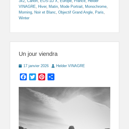
3x2
,
Canon
,
EOS-1D X
,
Europe
,
France
,
Helder
VINAGRE
,
Hiver
,
Matin
,
Mode Portrait
,
Monochrome
,
Morning
,
Noir et Blanc
,
Objectif Grand Angle
,
Paris
,
Winter
Un jour viendra
Posted
Author
17 janvier 2026
Helder VINAGRE
on
Facebook
Twitter
Pinterest
Partager