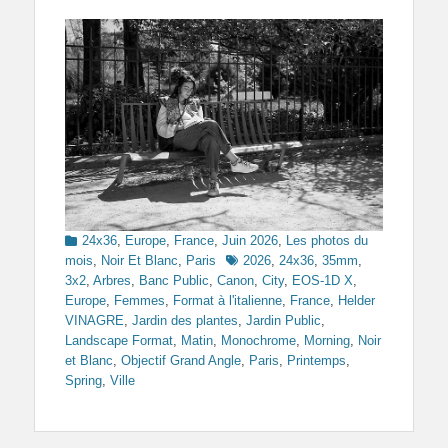
Categories
24x36
,
Europe
,
France
,
Juin 2026
,
Les photos du
Tags
mois
,
Noir Et Blanc
,
Paris
2026
,
24x36
,
35mm
,
3x2
,
Arbres
,
Banc Public
,
Canon
,
City
,
EOS-1D X
,
Europe
,
Femmes
,
Format à l'italienne
,
France
,
Helder
VINAGRE
,
Jardin des plantes
,
Jardin Public
,
Landscape Format
,
Matin
,
Monochrome
,
Morning
,
Noir
et Blanc
,
Objectif Grand Angle
,
Paris
,
Printemps
,
Spring
,
Ville