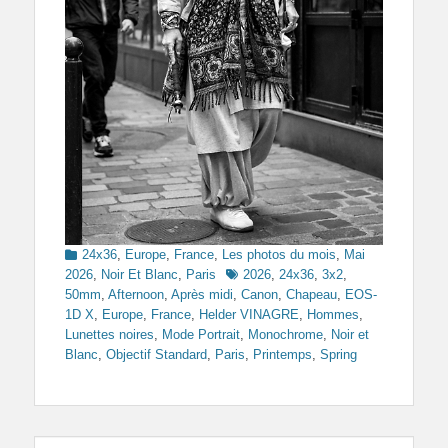
Categories
24x36
,
Europe
,
France
,
Les photos du mois
,
Mai
Tags
2026
,
Noir Et Blanc
,
Paris
2026
,
24x36
,
3x2
,
50mm
,
Afternoon
,
Après midi
,
Canon
,
Chapeau
,
EOS-
1D X
,
Europe
,
France
,
Helder VINAGRE
,
Hommes
,
Lunettes noires
,
Mode Portrait
,
Monochrome
,
Noir et
Blanc
,
Objectif Standard
,
Paris
,
Printemps
,
Spring