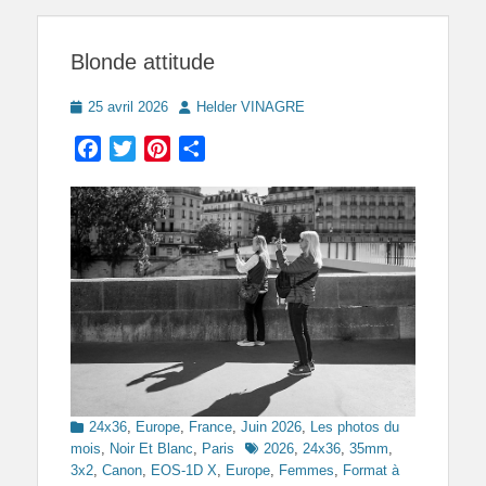
Blonde attitude
Posted
Author
25 avril 2026
Helder VINAGRE
on
Facebook
Twitter
Pinterest
Partager
Categories
24x36
,
Europe
,
France
,
Juin 2026
,
Les photos du
Tags
mois
,
Noir Et Blanc
,
Paris
2026
,
24x36
,
35mm
,
3x2
,
Canon
,
EOS-1D X
,
Europe
,
Femmes
,
Format à