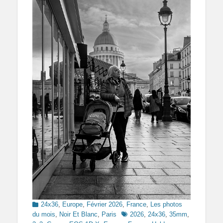
Categories
24x36
,
Europe
,
Février 2026
,
France
,
Les photos
Tags
du mois
,
Noir Et Blanc
,
Paris
2026
,
24x36
,
35mm
,