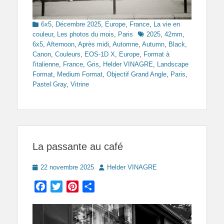
Categories
6x5
,
Décembre 2025
,
Europe
,
France
,
La vie en
Tags
couleur
,
Les photos du mois
,
Paris
2025
,
42mm
,
6x5
,
Afternoon
,
Après midi
,
Automne
,
Autumn
,
Black
,
Canon
,
Couleurs
,
EOS-1D X
,
Europe
,
Format à
l'italienne
,
France
,
Gris
,
Helder VINAGRE
,
Landscape
Format
,
Medium Format
,
Objectif Grand Angle
,
Paris
,
Pastel Gray
,
Vitrine
La passante au café
Posted
Author
22 novembre 2025
Helder VINAGRE
on
Facebook
Twitter
Pinterest
Partager