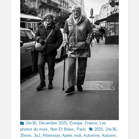
Categories
24x36
,
Décembre 2025
,
Europe
,
France
,
Les
Tags
photos du mois
,
Noir Et Blanc
,
Paris
2025
,
24x36
,
35mm
,
3x2
,
Afternoon
,
Après midi
,
Automne
,
Autumn
,