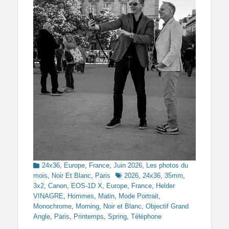
Categories
24x36
,
Europe
,
France
,
Juin 2026
,
Les photos du
Tags
mois
,
Noir Et Blanc
,
Paris
2026
,
24x36
,
35mm
,
3x2
,
Canon
,
EOS-1D X
,
Europe
,
France
,
Helder
VINAGRE
,
Hommes
,
Matin
,
Mode Portrait
,
Monochrome
,
Morning
,
Noir et Blanc
,
Objectif Grand
Angle
,
Paris
,
Printemps
,
Spring
,
Téléphone