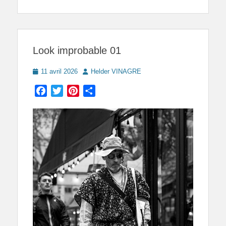
Look improbable 01
Posted
Author
11 avril 2026
Helder VINAGRE
on
Facebook
Twitter
Pinterest
Partager