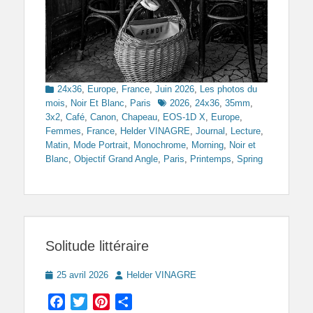
Categories
24x36
,
Europe
,
France
,
Juin 2026
,
Les photos du
Tags
mois
,
Noir Et Blanc
,
Paris
2026
,
24x36
,
35mm
,
3x2
,
Café
,
Canon
,
Chapeau
,
EOS-1D X
,
Europe
,
Femmes
,
France
,
Helder VINAGRE
,
Journal
,
Lecture
,
Matin
,
Mode Portrait
,
Monochrome
,
Morning
,
Noir et
Blanc
,
Objectif Grand Angle
,
Paris
,
Printemps
,
Spring
Solitude littéraire
Posted
Author
25 avril 2026
Helder VINAGRE
on
Facebook
Twitter
Pinterest
Partager