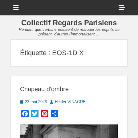
Menu
Sho
Head
Collectif Regards Parisiens
Side
Pendant que certains essaient de marquer les esprits au
présent, d'autres l'immortalisent ...
Cont
Étiquette :
EOS-1D X
Chapeau d’ombre
Posted
Author
23 mai 2026
Helder VINAGRE
on
Facebook
Twitter
Pinterest
Partager