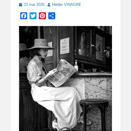
Posted
Author
23 mai 2026
Helder VINAGRE
on
Facebook
Twitter
Pinterest
Partager