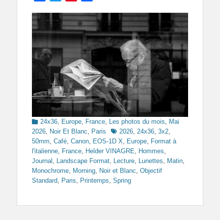
Categories
24x36
,
Europe
,
France
,
Les photos du mois
,
Mai
Tags
2026
,
Noir Et Blanc
,
Paris
2026
,
24x36
,
3x2
,
50mm
,
Café
,
Canon
,
EOS-1D X
,
Europe
,
Format à
l'italienne
,
France
,
Helder VINAGRE
,
Hommes
,
Journal
,
Landscape Format
,
Lecture
,
Lunettes
,
Matin
,
Monochrome
,
Morning
,
Noir et Blanc
,
Objectif
Standard
,
Paris
,
Printemps
,
Spring