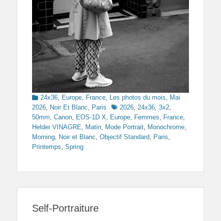
Categories
24x36
,
Europe
,
France
,
Les photos du mois
,
Mai
Tags
2026
,
Noir Et Blanc
,
Paris
2026
,
24x36
,
3x2
,
50mm
,
Canon
,
EOS-1D X
,
Europe
,
Femmes
,
France
,
Helder VINAGRE
,
Matin
,
Mode Portrait
,
Monochrome
,
Morning
,
Noir et Blanc
,
Objectif Standard
,
Paris
,
Printemps
,
Spring
Self-Portraiture