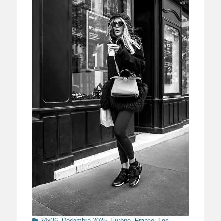
Categories
24x36
,
Décembre 2025
,
Europe
,
France
,
Les