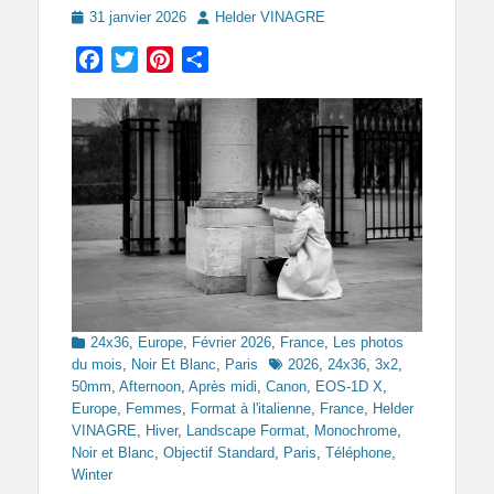
Posted
Author
31 janvier 2026
Helder VINAGRE
on
Facebook
Twitter
Pinterest
Partager
Categories
24x36
,
Europe
,
Février 2026
,
France
,
Les photos
Tags
du mois
,
Noir Et Blanc
,
Paris
2026
,
24x36
,
3x2
,
50mm
,
Afternoon
,
Après midi
,
Canon
,
EOS-1D X
,
Europe
,
Femmes
,
Format à l'italienne
,
France
,
Helder
VINAGRE
,
Hiver
,
Landscape Format
,
Monochrome
,
Noir et Blanc
,
Objectif Standard
,
Paris
,
Téléphone
,
Winter