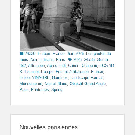
Categories
24x36
,
Europe
,
France
,
Juin 2026
,
Les photos du
Tags
mois
,
Noir Et Blanc
,
Paris
2026
,
24x36
,
35mm
,
3x2
,
Afternoon
,
Après midi
,
Canon
,
Chapeau
,
EOS-1D
X
,
Escalier
,
Europe
,
Format à l'italienne
,
France
,
Helder VINAGRE
,
Hommes
,
Landscape Format
,
Monochrome
,
Noir et Blanc
,
Objectif Grand Angle
,
Paris
,
Printemps
,
Spring
Nouvelles parisiennes