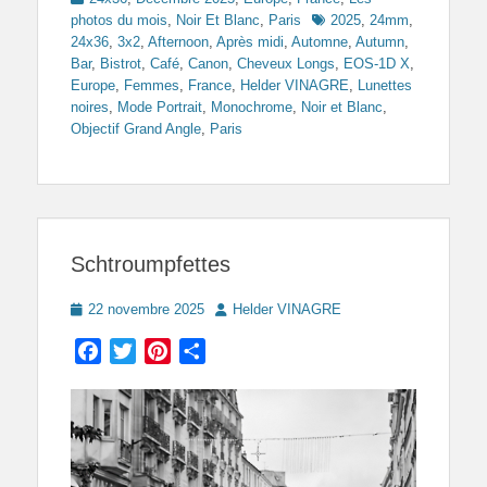
Tags
photos du mois
,
Noir Et Blanc
,
Paris
2025
,
24mm
,
24x36
,
3x2
,
Afternoon
,
Après midi
,
Automne
,
Autumn
,
Bar
,
Bistrot
,
Café
,
Canon
,
Cheveux Longs
,
EOS-1D X
,
Europe
,
Femmes
,
France
,
Helder VINAGRE
,
Lunettes
noires
,
Mode Portrait
,
Monochrome
,
Noir et Blanc
,
Objectif Grand Angle
,
Paris
Schtroumpfettes
Posted
Author
22 novembre 2025
Helder VINAGRE
on
Facebook
Twitter
Pinterest
Partager