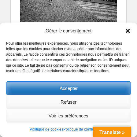
Categories
24x36
,
Décembre 2025
,
Europe
,
France
,
Les
Gérer le consentement
Tags
photos du mois
,
Noir Et Blanc
,
Paris
2025
,
24x36
,
35mm
,
3x2
,
Afternoon
,
Après midi
,
Automne
,
Autumn
,
Canon
,
EOS-1D X
,
Europe
,
Femmes
,
Format à
Pour offrir les meilleures expériences, nous utilisons des technologies
telles que les cookies pour stocker et/ou accéder aux informations des
l'italienne
,
France
,
Helder VINAGRE
,
Landscape
appareils. Le fait de consentir à ces technologies nous permettra de traiter
Format
,
Monochrome
,
Montmartre
,
Noir et Blanc
,
des données telles que le comportement de navigation ou les ID uniques
Objectif Grand Angle
,
Paris
,
Pavés
sur ce site. Le fait de ne pas consentir ou de retirer son consentement peut
avoir un effet négatif sur certaines caractéristiques et fonctions.
Accepter
Mademoiselle Pimpante
Refuser
Posted
Author
22 novembre 2025
Helder VINAGRE
Voir les préférences
on
Facebook
Twitter
Pinterest
Partager
Politique de cookies
Politique de confidentialité
Translate »