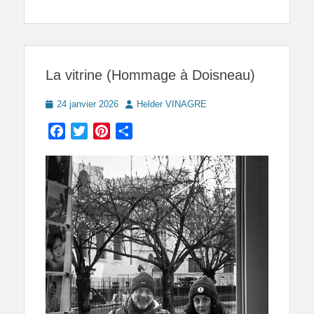
La vitrine (Hommage à Doisneau)
Posted
Author
24 janvier 2026
Helder VINAGRE
on
Facebook
Twitter
Pinterest
Partager