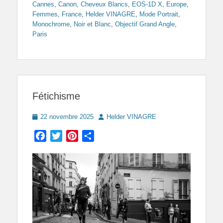
Cannes
,
Canon
,
Cheveux Blancs
,
EOS-1D X
,
Europe
,
Femmes
,
France
,
Helder VINAGRE
,
Mode Portrait
,
Monochrome
,
Noir et Blanc
,
Objectif Grand Angle
,
Paris
Fétichisme
Posted
Author
22 novembre 2025
Helder VINAGRE
on
Facebook
Twitter
Pinterest
Partager