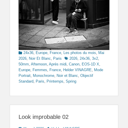
Categories
24x36
,
Europe
,
France
,
Les photos du mois
,
Mai
Tags
2026
,
Noir Et Blanc
,
Paris
2026
,
24x36
,
3x2
,
50mm
,
Afternoon
,
Après midi
,
Canon
,
EOS-1D X
,
Europe
,
Femmes
,
France
,
Helder VINAGRE
,
Mode
Portrait
,
Monochrome
,
Noir et Blanc
,
Objectif
Standard
,
Paris
,
Printemps
,
Spring
Look improbable 02