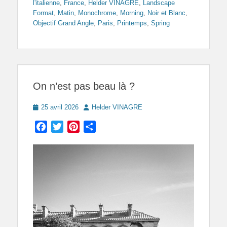
l'italienne
,
France
,
Helder VINAGRE
,
Landscape
Format
,
Matin
,
Monochrome
,
Morning
,
Noir et Blanc
,
Objectif Grand Angle
,
Paris
,
Printemps
,
Spring
On n’est pas beau là ?
Posted
Author
25 avril 2026
Helder VINAGRE
on
Facebook
Twitter
Pinterest
Partager