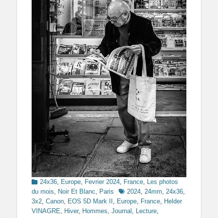
Categories
24x36
,
Europe
,
Fevrier 2024
,
France
,
Les photos
Tags
du mois
,
Noir Et Blanc
,
Paris
2024
,
24mm
,
24x36
,
3x2
,
Canon
,
EOS 5D Mark II
,
Europe
,
France
,
Helder
VINAGRE
,
Hiver
,
Hommes
,
Journal
,
Lecture
,