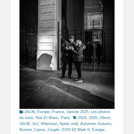
Categories
24x36
,
Europe
,
France
,
Janvier 2025
,
Les photos
Tags
du mois
,
Noir Et Blanc
,
Paris
2024
,
2025
,
24mm
,
24x36
,
3x2
,
Afternoon
,
Après midi
,
Automne
,
Autumn
,
Bonnet
,
Canon
,
Couple
,
EOS 5D Mark II
,
Europe
,