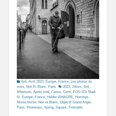
Categories
6x6
,
Avril 2023
,
Europe
,
France
,
Les photos du
Tags
mois
,
Noir Et Blanc
,
Paris
2023
,
24mm
,
6x6
,
Afternoon
,
Après midi
,
Canon
,
Carré
,
EOS-1Ds Mark
III
,
Europe
,
France
,
Helder VINAGRE
,
Hommes
,
Monochrome
,
Noir et Blanc
,
Objectif Grand Angle
,
Paris
,
Printemps
,
Spring
,
Square
,
Trotinette