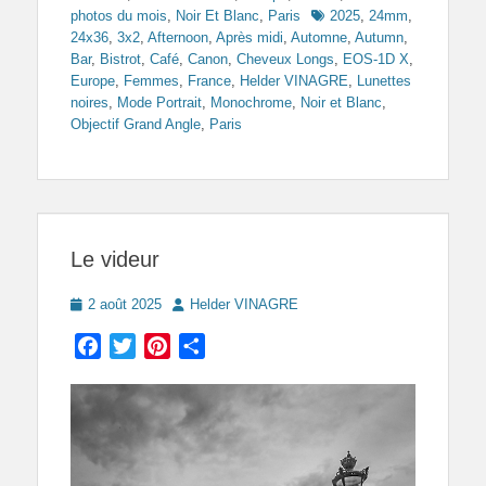
Tags
photos du mois
,
Noir Et Blanc
,
Paris
2025
,
24mm
,
24x36
,
3x2
,
Afternoon
,
Après midi
,
Automne
,
Autumn
,
Bar
,
Bistrot
,
Café
,
Canon
,
Cheveux Longs
,
EOS-1D X
,
Europe
,
Femmes
,
France
,
Helder VINAGRE
,
Lunettes
noires
,
Mode Portrait
,
Monochrome
,
Noir et Blanc
,
Objectif Grand Angle
,
Paris
Le videur
Posted
Author
2 août 2025
Helder VINAGRE
on
Facebook
Twitter
Pinterest
Partager