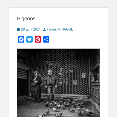
Pigeons
Posted
Author
20 avril 2024
Helder VINAGRE
on
Facebook
Twitter
Pinterest
Partager