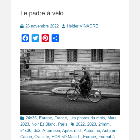
Le padre à vélo
Posted
Author
26 novembre 2022
Helder VINAGRE
on
Facebook
Twitter
Pinterest
Partager
Categories
24x36
,
Europe
,
France
,
Les photos du mois
,
Mars
Tags
2023
,
Noir Et Blanc
,
Paris
2022
,
2023
,
24mm
,
24x36
,
3x2
,
Afternoon
,
Après midi
,
Automne
,
Autumn
,
Canon
,
Cycliste
,
EOS 5D Mark II
,
Europe
,
Format à