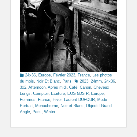
Categories
24x36
,
Europe
,
Février 2023
,
France
,
Les photos
Tags
du mois
,
Noir Et Blanc
,
Paris
2023
,
24mm
,
24x36
,
3x2
,
Afternoon
,
Après midi
,
Café
,
Canon
,
Cheveux
Longs
,
Comptoir
,
Ecriture
,
EOS 5DS R
,
Europe
,
Femmes
,
France
,
Hiver
,
Laurent DUFOUR
,
Mode
Portrait
,
Monochrome
,
Noir et Blanc
,
Objectif Grand
Angle
,
Paris
,
Winter