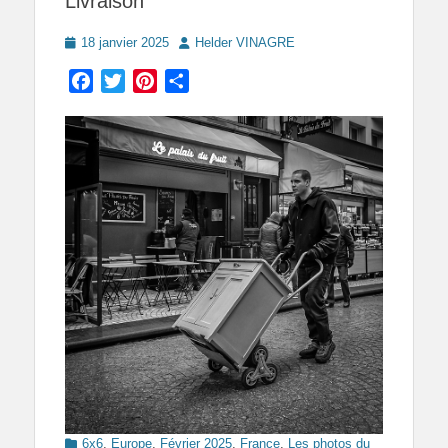
Livraison
Posted
Author
18 janvier 2025
Helder VINAGRE
on
Facebook
Twitter
Pinterest
Partager
Categories
6x6
,
Europe
,
Février 2025
,
France
,
Les photos du