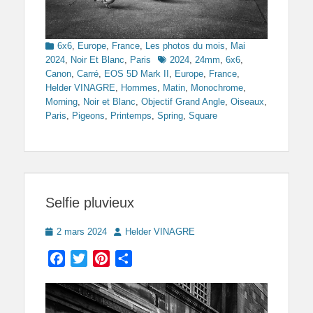
Categories
6x6
,
Europe
,
France
,
Les photos du mois
,
Mai
Tags
2024
,
Noir Et Blanc
,
Paris
2024
,
24mm
,
6x6
,
Canon
,
Carré
,
EOS 5D Mark II
,
Europe
,
France
,
Helder VINAGRE
,
Hommes
,
Matin
,
Monochrome
,
Morning
,
Noir et Blanc
,
Objectif Grand Angle
,
Oiseaux
,
Paris
,
Pigeons
,
Printemps
,
Spring
,
Square
Selfie pluvieux
Posted
Author
2 mars 2024
Helder VINAGRE
on
Facebook
Twitter
Pinterest
Partager