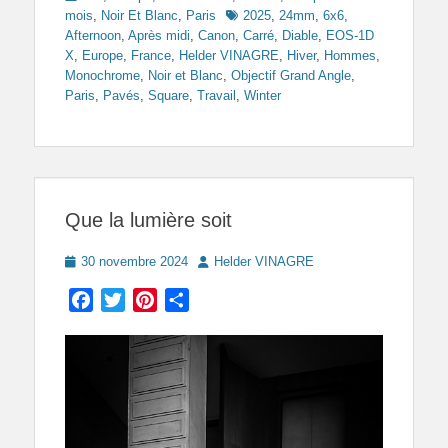
Tags
mois
,
Noir Et Blanc
,
Paris
2025
,
24mm
,
6x6
,
Afternoon
,
Après midi
,
Canon
,
Carré
,
Diable
,
EOS-1D
X
,
Europe
,
France
,
Helder VINAGRE
,
Hiver
,
Hommes
,
Monochrome
,
Noir et Blanc
,
Objectif Grand Angle
,
Paris
,
Pavés
,
Square
,
Travail
,
Winter
Que la lumière soit
Posted
Author
30 novembre 2024
Helder VINAGRE
on
Facebook
Twitter
Pinterest
Partager