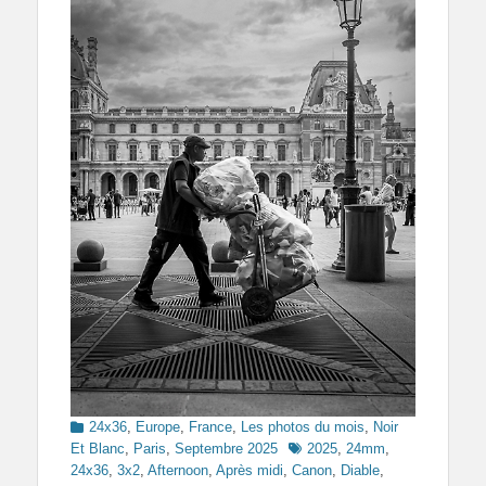
Categories
24x36
,
Europe
,
France
,
Les photos du mois
,
Noir
Tags
Et Blanc
,
Paris
,
Septembre 2025
2025
,
24mm
,
24x36
,
3x2
,
Afternoon
,
Après midi
,
Canon
,
Diable
,