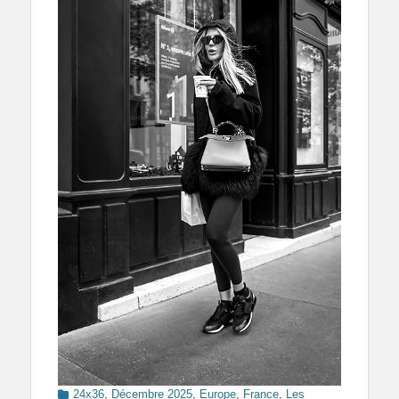
Categories
24x36
,
Décembre 2025
,
Europe
,
France
,
Les