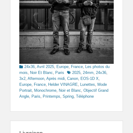
Categories
24x36
,
Avril 2025
,
Europe
,
France
,
Les photos du
Tags
mois
,
Noir Et Blanc
,
Paris
2025
,
24mm
,
24x36
,
3x2
,
Afternoon
,
Après midi
,
Canon
,
EOS-1D X
,
Europe
,
France
,
Helder VINAGRE
,
Lunettes
,
Mode
Portrait
,
Monochrome
,
Noir et Blanc
,
Objectif Grand
Angle
,
Paris
,
Printemps
,
Spring
,
Téléphone