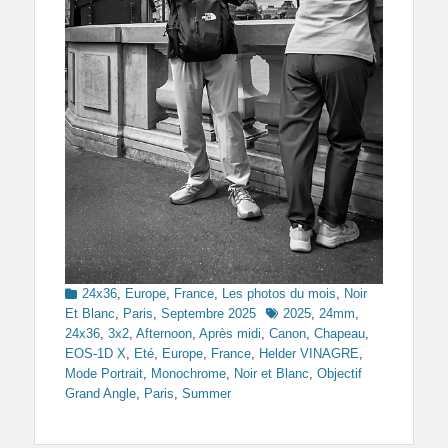
Categories
24x36
,
Europe
,
France
,
Les photos du mois
,
Noir
Tags
Et Blanc
,
Paris
,
Septembre 2025
2025
,
24mm
,
24x36
,
3x2
,
Afternoon
,
Après midi
,
Canon
,
Chapeau
,
EOS-1D X
,
Eté
,
Europe
,
France
,
Helder VINAGRE
,
Mode Portrait
,
Monochrome
,
Noir et Blanc
,
Objectif
Grand Angle
,
Paris
,
Summer