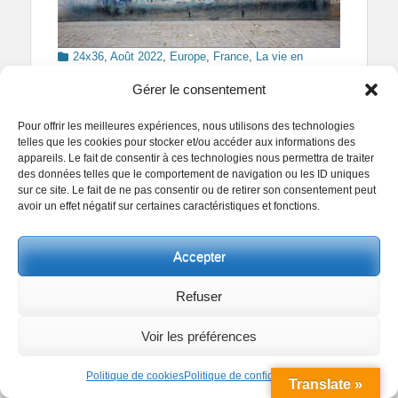
Categories
24x36
,
Août 2022
,
Europe
,
France
,
La vie en
Tags
couleur
,
Les photos du mois
,
Paris
2022
,
24mm
,
Gérer le consentement
24x36
,
3x2
,
Bleu
,
Canon
,
Couleurs
,
EOS 5D Mark IV
,
Europe
,
Format à l'italienne
,
France
,
Hiver
,
Landscape
Pour offrir les meilleures expériences, nous utilisons des technologies
Format
,
Matin
,
Morning
,
Objectif Grand Angle
,
Paris
,
telles que les cookies pour stocker et/ou accéder aux informations des
Street Art
,
Winter
appareils. Le fait de consentir à ces technologies nous permettra de traiter
des données telles que le comportement de navigation ou les ID uniques
sur ce site. Le fait de ne pas consentir ou de retirer son consentement peut
avoir un effet négatif sur certaines caractéristiques et fonctions.
Annie (Hommage à Gainsbourg)
Accepter
Posted
Author
6 mars 2021
Helder VINAGRE
Refuser
on
Facebook
Twitter
Pinterest
Partager
Voir les préférences
Politique de cookies
Politique de confidentialité
Translate »