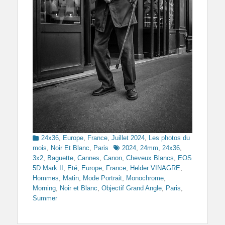
Categories
24x36
,
Europe
,
France
,
Juillet 2024
,
Les photos du
Tags
mois
,
Noir Et Blanc
,
Paris
2024
,
24mm
,
24x36
,
3x2
,
Baguette
,
Cannes
,
Canon
,
Cheveux Blancs
,
EOS
5D Mark II
,
Eté
,
Europe
,
France
,
Helder VINAGRE
,
Hommes
,
Matin
,
Mode Portrait
,
Monochrome
,
Morning
,
Noir et Blanc
,
Objectif Grand Angle
,
Paris
,
Summer