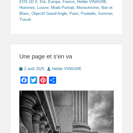
EOS-1D X
,
Eté
,
Europe
,
France
,
Helder VINAGRE
,
Hommes
,
Louvre
,
Mode Portrait
,
Monochrome
,
Noir et
Blanc
,
Objectif Grand Angle
,
Paris
,
Poubelle
,
Summer
,
Travail
Une page et s’en va
Posted
Author
2 août 2025
Helder VINAGRE
on
Facebook
Twitter
Pinterest
Partager