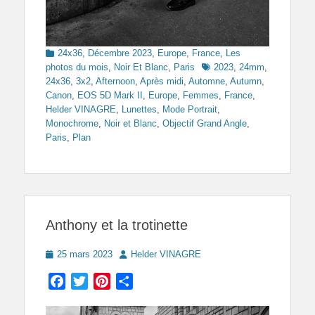
Categories
24x36
,
Décembre 2023
,
Europe
,
France
,
Les
Tags
photos du mois
,
Noir Et Blanc
,
Paris
2023
,
24mm
,
24x36
,
3x2
,
Afternoon
,
Après midi
,
Automne
,
Autumn
,
Canon
,
EOS 5D Mark II
,
Europe
,
Femmes
,
France
,
Helder VINAGRE
,
Lunettes
,
Mode Portrait
,
Monochrome
,
Noir et Blanc
,
Objectif Grand Angle
,
Paris
,
Plan
Anthony et la trotinette
Posted
Author
25 mars 2023
Helder VINAGRE
on
Facebook
Twitter
Pinterest
Partager