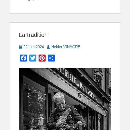
La tradition
Posted
Author
22 juin 2024
Helder VINAGRE
on
Facebook
Twitter
Pinterest
Partager