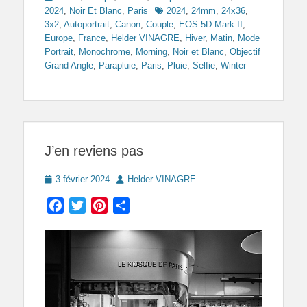
Tags
2024
,
Noir Et Blanc
,
Paris
2024
,
24mm
,
24x36
,
3x2
,
Autoportrait
,
Canon
,
Couple
,
EOS 5D Mark II
,
Europe
,
France
,
Helder VINAGRE
,
Hiver
,
Matin
,
Mode
Portrait
,
Monochrome
,
Morning
,
Noir et Blanc
,
Objectif
Grand Angle
,
Parapluie
,
Paris
,
Pluie
,
Selfie
,
Winter
J’en reviens pas
Posted
Author
3 février 2024
Helder VINAGRE
on
Facebook
Twitter
Pinterest
Partager