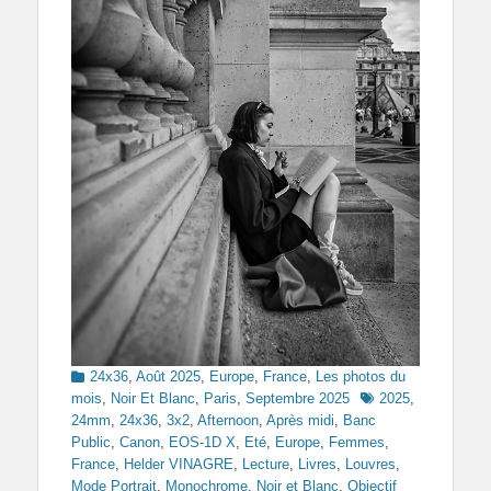
Categories
24x36
,
Août 2025
,
Europe
,
France
,
Les photos du
Tags
mois
,
Noir Et Blanc
,
Paris
,
Septembre 2025
2025
,
24mm
,
24x36
,
3x2
,
Afternoon
,
Après midi
,
Banc
Public
,
Canon
,
EOS-1D X
,
Eté
,
Europe
,
Femmes
,
France
,
Helder VINAGRE
,
Lecture
,
Livres
,
Louvres
,
Mode Portrait
,
Monochrome
,
Noir et Blanc
,
Objectif