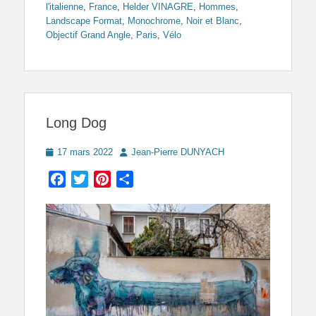
l'italienne
,
France
,
Helder VINAGRE
,
Hommes
,
Landscape Format
,
Monochrome
,
Noir et Blanc
,
Objectif Grand Angle
,
Paris
,
Vélo
Long Dog
Posted
Author
17 mars 2022
Jean-Pierre DUNYACH
on
Facebook
Twitter
Pinterest
Partager