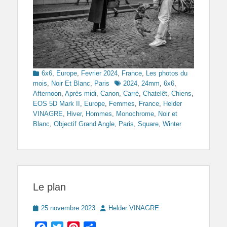
Categories
6x6
,
Europe
,
Fevrier 2024
,
France
,
Les photos du
Tags
mois
,
Noir Et Blanc
,
Paris
2024
,
24mm
,
6x6
,
Afternoon
,
Après midi
,
Canon
,
Carré
,
Chatelêt
,
Chiens
,
EOS 5D Mark II
,
Europe
,
Femmes
,
France
,
Helder
VINAGRE
,
Hiver
,
Hommes
,
Monochrome
,
Noir et
Blanc
,
Objectif Grand Angle
,
Paris
,
Square
,
Winter
Le plan
Posted
Author
25 novembre 2023
Helder VINAGRE
on