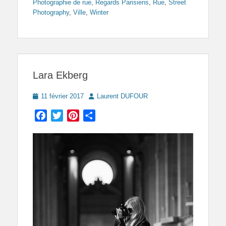
Photographie de rue
,
Regards Parisiens
,
Rue
,
Street
Photography
,
Ville
,
Winter
Lara Ekberg
Posted
Author
11 février 2017
Laurent DUFOUR
on
Facebook
Twitter
Pinterest
Partager