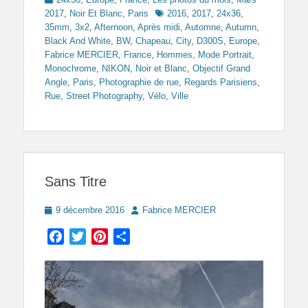
Tags
2017
,
Noir Et Blanc
,
Paris
2016
,
2017
,
24x36
,
35mm
,
3x2
,
Afternoon
,
Après midi
,
Automne
,
Autumn
,
Black And White
,
BW
,
Chapeau
,
City
,
D300S
,
Europe
,
Fabrice MERCIER
,
France
,
Hommes
,
Mode Portrait
,
Monochrome
,
NIKON
,
Noir et Blanc
,
Objectif Grand
Angle
,
Paris
,
Photographie de rue
,
Regards Parisiens
,
Rue
,
Street Photography
,
Vélo
,
Ville
Sans Titre
Posted
Author
9 décembre 2016
Fabrice MERCIER
on
Facebook
Twitter
Pinterest
Partager