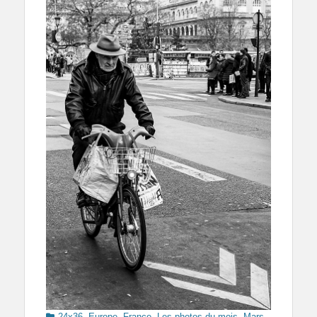
Categories
24x36
,
Europe
,
France
,
Les photos du mois
,
Mars