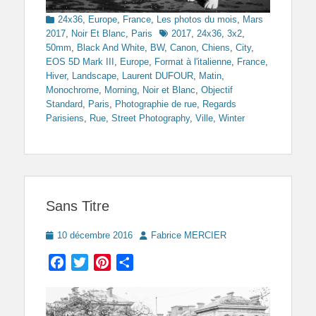
Categories
24x36
,
Europe
,
France
,
Les photos du mois
,
Mars
Tags
2017
,
Noir Et Blanc
,
Paris
2017
,
24x36
,
3x2
,
50mm
,
Black And White
,
BW
,
Canon
,
Chiens
,
City
,
EOS 5D Mark III
,
Europe
,
Format à l'italienne
,
France
,
Hiver
,
Landscape
,
Laurent DUFOUR
,
Matin
,
Monochrome
,
Morning
,
Noir et Blanc
,
Objectif
Standard
,
Paris
,
Photographie de rue
,
Regards
Parisiens
,
Rue
,
Street Photography
,
Ville
,
Winter
Sans Titre
Posted
Author
10 décembre 2016
Fabrice MERCIER
on
Facebook
Twitter
Pinterest
Partager