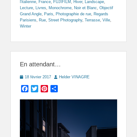
l'italienne
,
France
,
FUJIFILM
,
Hiver
,
Landscape
,
Lecture
,
Livres
,
Monochrome
,
Noir et Blanc
,
Objectif
Grand Angle
,
Paris
,
Photographie de rue
,
Regards
Parisiens
,
Rue
,
Street Photography
,
Terrasse
,
Ville
,
Winter
En attendant…
Posted
Author
18 février 2017
Helder VINAGRE
on
Facebook
Twitter
Pinterest
Partager