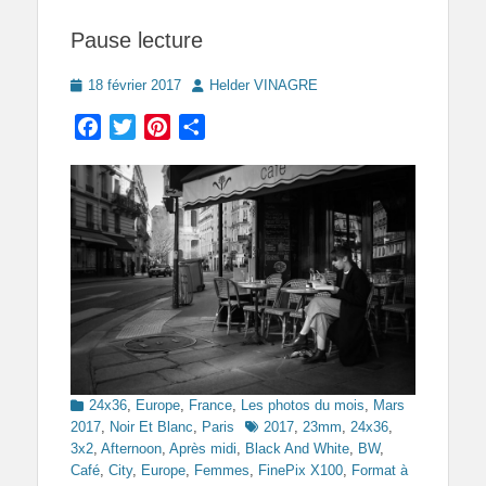
Pause lecture
Posted
Author
18 février 2017
Helder VINAGRE
on
Facebook
Twitter
Pinterest
Partager
Categories
24x36
,
Europe
,
France
,
Les photos du mois
,
Mars
Tags
2017
,
Noir Et Blanc
,
Paris
2017
,
23mm
,
24x36
,
3x2
,
Afternoon
,
Après midi
,
Black And White
,
BW
,
Café
,
City
,
Europe
,
Femmes
,
FinePix X100
,
Format à