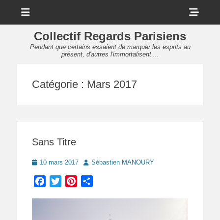
Menu
Sho
Head
Collectif Regards Parisiens
Side
Pendant que certains essaient de marquer les esprits au
présent, d'autres l'immortalisent ...
Cont
Catégorie :
Mars 2017
Sans Titre
Posted
Author
10 mars 2017
Sébastien MANOURY
on
Facebook
Twitter
Pinterest
Partager