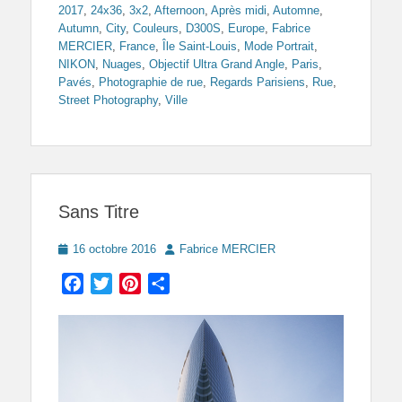
2017
,
24x36
,
3x2
,
Afternoon
,
Après midi
,
Automne
,
Autumn
,
City
,
Couleurs
,
D300S
,
Europe
,
Fabrice
MERCIER
,
France
,
Île Saint-Louis
,
Mode Portrait
,
NIKON
,
Nuages
,
Objectif Ultra Grand Angle
,
Paris
,
Pavés
,
Photographie de rue
,
Regards Parisiens
,
Rue
,
Street Photography
,
Ville
Sans Titre
Posted
Author
16 octobre 2016
Fabrice MERCIER
on
Facebook
Twitter
Pinterest
Partager