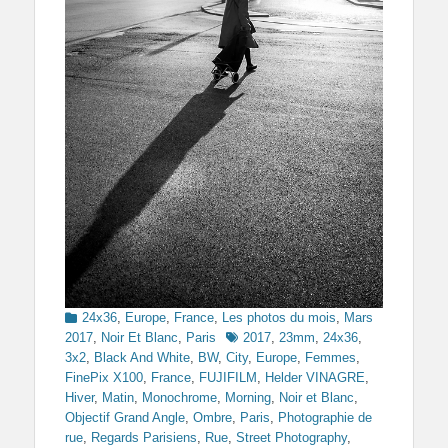
Categories
24x36
,
Europe
,
France
,
Les photos du mois
,
Mars
Tags
2017
,
Noir Et Blanc
,
Paris
2017
,
23mm
,
24x36
,
3x2
,
Black And White
,
BW
,
City
,
Europe
,
Femmes
,
FinePix X100
,
France
,
FUJIFILM
,
Helder VINAGRE
,
Hiver
,
Matin
,
Monochrome
,
Morning
,
Noir et Blanc
,
Objectif Grand Angle
,
Ombre
,
Paris
,
Photographie de
rue
,
Regards Parisiens
,
Rue
,
Street Photography
,