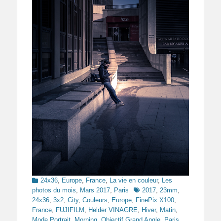
Categories
24x36
,
Europe
,
France
,
La vie en couleur
,
Les
Tags
photos du mois
,
Mars 2017
,
Paris
2017
,
23mm
,
24x36
,
3x2
,
City
,
Couleurs
,
Europe
,
FinePix X100
,
France
,
FUJIFILM
,
Helder VINAGRE
,
Hiver
,
Matin
,
Mode Portrait
,
Morning
,
Objectif Grand Angle
,
Paris
,