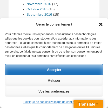
Novembre 2016
(17)
Octobre 2016
(18)
Septembre 2016
(15)
2017
(148)
Gérer le consentement
Août 2017
(15)
Avril 2017
(12)
Pour offrir les meilleures expériences, nous utilisons des technologies
Décembre 2017
(12)
telles que les cookies pour stocker et/ou accéder aux informations des
Février 2017
(12)
appareils. Le fait de consentir à ces technologies nous permettra de traiter
Janvier 2017
(9)
des données telles que le comportement de navigation ou les ID uniques
Juillet 2017
(12)
sur ce site. Le fait de ne pas consentir ou de retirer son consentement peut
avoir un effet négatif sur certaines caractéristiques et fonctions.
Juin 2017
(15)
Mai 2017
(11)
Mars 2017
(11)
Accepter
Novembre 2017
(15)
Octobre 2017
(9)
Refuser
Septembre 2017
(15)
2018
(226)
Voir les préférences
Août 2018
(20)
Avril 2018
(18)
Politique de cookies
Politique de confidentialité
Translate »
Décembre 2018
(27)