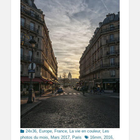
Categories
24x36
,
Europe
,
France
,
La vie en couleur
,
Les
Tags
photos du mois
,
Mars 2017
,
Paris
16mm
,
2016
,