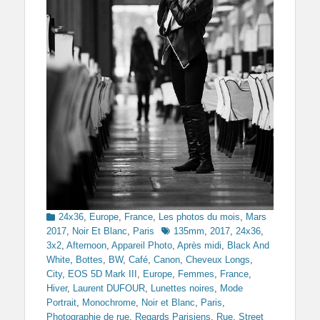
Categories
24x36
,
Europe
,
France
,
Les photos du mois
,
Mars
Tags
2017
,
Noir Et Blanc
,
Paris
135mm
,
2017
,
24x36
,
3x2
,
Afternoon
,
Appareil Photo
,
Après midi
,
Black And
White
,
Bottes
,
BW
,
Café
,
Canon
,
Cheveux Longs
,
City
,
EOS 5D Mark III
,
Europe
,
Femmes
,
France
,
Hiver
,
Laurent DUFOUR
,
Lunettes noires
,
Mode
Portrait
,
Monochrome
,
Noir et Blanc
,
Paris
,
Photographie de rue
,
Regards Parisiens
,
Rue
,
Street