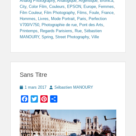
Analog Photography
,
Analogique
,
Argentique
,
Bronica
,
City
,
Color Film
,
Couleurs
,
EPSON
,
Europe
,
Femmes
,
Film Couleur
,
Film Photography
,
Films
,
Foule
,
France
,
Hommes
,
Livres
,
Mode Portrait
,
Paris
,
Perfection
V700/V750
,
Photographie de rue
,
Pont des Arts
,
Printemps
,
Regards Parisiens
,
Rue
,
Sébastien
MANOURY
,
Spring
,
Street Photography
,
Ville
Sans Titre
Posted
Author
1 mars 2017
Sébastien MANOURY
on
Facebook
Twitter
Pinterest
Partager