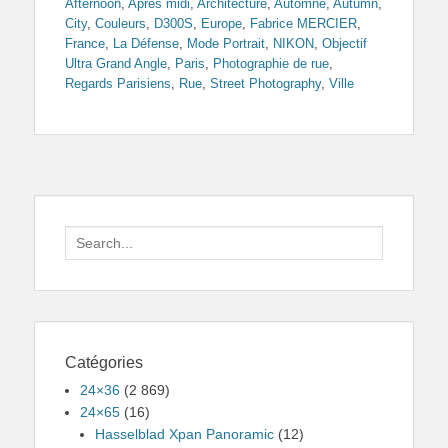
Afternoon
,
Après midi
,
Architecture
,
Automne
,
Autumn
,
City
,
Couleurs
,
D300S
,
Europe
,
Fabrice MERCIER
,
France
,
La Défense
,
Mode Portrait
,
NIKON
,
Objectif
Ultra Grand Angle
,
Paris
,
Photographie de rue
,
Regards Parisiens
,
Rue
,
Street Photography
,
Ville
Search
for:
Catégories
24×36
(2 869)
24×65
(16)
Hasselblad Xpan Panoramic
(12)