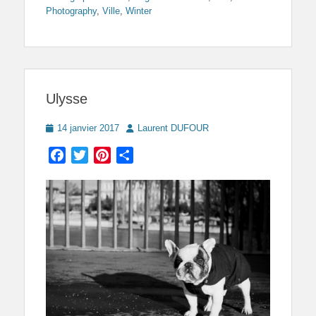
Photography
,
Ville
,
Winter
Ulysse
Posted
Author
14 janvier 2017
Laurent DUFOUR
on
Facebook
Twitter
Pinterest
Partager