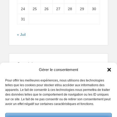
24
25
26
27
28
29
30
31
« Juil
Copyright
Gérer le consentement
Reproduction interdite.
Textes et photographies
sont la propriété des auteurs.
Pour offrir les meilleures expériences, nous utilisons des technologies
© Regards Parisiens 2011-2026.
telles que les cookies pour stocker et/ou accéder aux informations des
appareils. Le fait de consentir à ces technologies nous permettra de traiter
des données telles que le comportement de navigation ou les ID uniques
sur ce site. Le fait de ne pas consentir ou de retirer son consentement peut
avoir un effet négatif sur certaines caractéristiques et fonctions.
Copyright © 2026
Collectif Regards Parisiens
. All