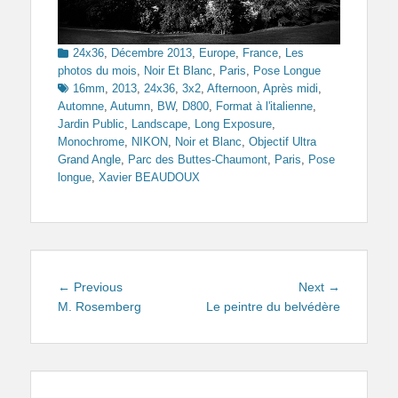
Categories
24x36
,
Décembre 2013
,
Europe
,
France
,
Les
Tags
photos du mois
,
Noir Et Blanc
,
Paris
,
Pose Longue
16mm
,
2013
,
24x36
,
3x2
,
Afternoon
,
Après midi
,
Automne
,
Autumn
,
BW
,
D800
,
Format à l'italienne
,
Jardin Public
,
Landscape
,
Long Exposure
,
Monochrome
,
NIKON
,
Noir et Blanc
,
Objectif Ultra
Grand Angle
,
Parc des Buttes-Chaumont
,
Paris
,
Pose
longue
,
Xavier BEAUDOUX
Navigation
Previous
Next
← Previous
Next →
de
post:
post:
M. Rosemberg
Le peintre du belvédère
l’article