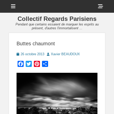
Menu
Sho
Head
Collectif Regards Parisiens
Side
Pendant que certains essaient de marquer les esprits au
présent, d'autres l'immortalisent ...
Cont
Buttes chaumont
Posted
Author
26 octobre 2013
Xavier BEAUDOUX
on
Facebook
Twitter
Pinterest
Partager