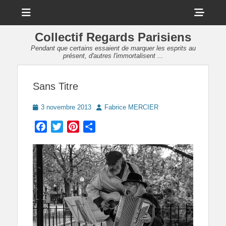
Menu
Sho
Head
Collectif Regards Parisiens
Side
Pendant que certains essaient de marquer les esprits au
présent, d'autres l'immortalisent ...
Cont
Sans Titre
Posted
Author
3 novembre 2013
Fabrice MERCIER
on
Facebook
Twitter
Pinterest
Partager