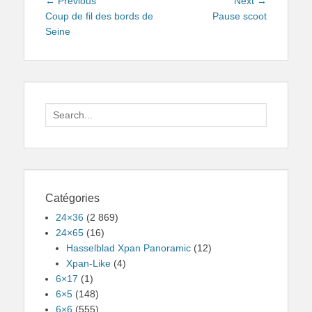
Navigation
Previous
Next
← Previous
Next →
de
post:
post:
Coup de fil des bords de
Pause scoot
Seine
l’article
Search
for:
Catégories
24×36
(2 869)
24×65
(16)
Hasselblad Xpan Panoramic
(12)
Xpan-Like
(4)
6×17
(1)
6×5
(148)
6×6
(555)