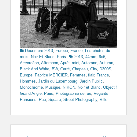
Categories
Décembre 2013
,
Europe
,
France
,
Les photos du
Tags
mois
,
Noir Et Blanc
,
Paris
2013
,
44mm
,
6x6
,
Accordéon
,
Afternoon
,
Après midi
,
Automne
,
Autumn
,
Black And White
,
BW
,
Carré
,
Chapeau
,
City
,
D300S
,
Europe
,
Fabrice MERCIER
,
Femmes
,
flair
,
France
,
Hommes
,
Jardin du Luxembourg
,
Jardin Public
,
Monochrome
,
Musique
,
NIKON
,
Noir et Blanc
,
Objectif
Grand Angle
,
Paris
,
Photographie de rue
,
Regards
Parisiens
,
Rue
,
Square
,
Street Photography
,
Ville