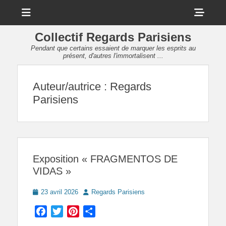
Menu
Sho
Head
Collectif Regards Parisiens
Side
Pendant que certains essaient de marquer les esprits au
présent, d'autres l'immortalisent ...
Cont
Auteur/autrice :
Regards
Parisiens
Exposition « FRAGMENTOS DE
VIDAS »
Posted
Author
23 avril 2026
Regards Parisiens
on
Facebook
Twitter
Pinterest
Partager