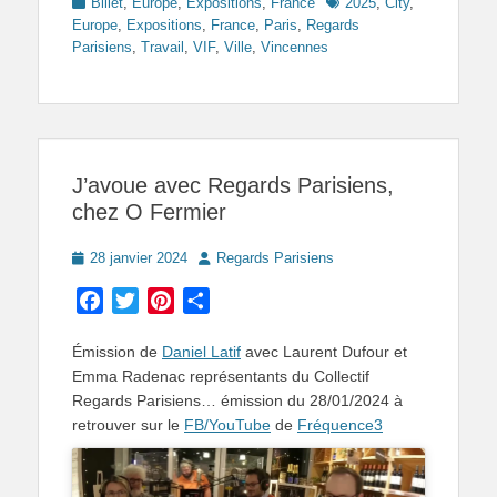
Categories
Tags
Billet
,
Europe
,
Expositions
,
France
2025
,
City
,
Europe
,
Expositions
,
France
,
Paris
,
Regards
Parisiens
,
Travail
,
VIF
,
Ville
,
Vincennes
J’avoue avec Regards Parisiens,
chez O Fermier
Posted
Author
28 janvier 2024
Regards Parisiens
on
Facebook
Twitter
Pinterest
Partager
Émission de
Daniel Latif
avec Laurent Dufour et
Emma Radenac représentants du Collectif
Regards Parisiens… émission du 28/01/2024 à
retrouver sur le
FB/YouTube
de
Fréquence3