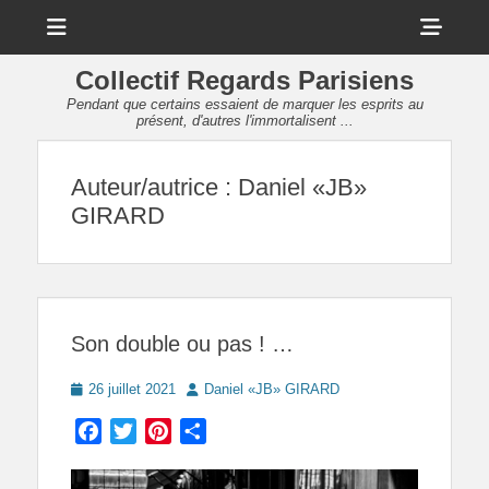
Menu
Sho
Head
Collectif Regards Parisiens
Side
Pendant que certains essaient de marquer les esprits au
présent, d'autres l'immortalisent ...
Cont
Auteur/autrice :
Daniel «JB»
GIRARD
Son double ou pas ! …
Posted
Author
26 juillet 2021
Daniel «JB» GIRARD
on
Facebook
Twitter
Pinterest
Partager