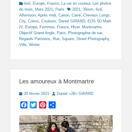
Categories
6x6
,
Europe
,
France
,
La vie en couleur
,
Les photos
Tags
du mois
,
Mars 2021
,
Paris
2021
,
35mm
,
6x6
,
Afternoon
,
Après midi
,
Canon
,
Carré
,
Cheveux Longs
,
City
,
Colors
,
Couleurs
,
Daniel GIRARD
,
EOS 5D Mark
IV
,
Europe
,
Femmes
,
France
,
Hiver
,
Montmartre
,
Objectif Grand Angle
,
Paris
,
Photographie de rue
,
Regards Parisiens
,
Rue
,
Square
,
Street Photography
,
Ville
,
Winter
Les amoureux à Montmartre
Posted
Author
20 février 2021
Daniel «JB» GIRARD
on
Facebook
Twitter
Pinterest
Partager