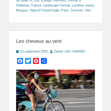
5D Mark IV
,
Eté
,
Europe
,
Femmes
,
Format à
l'italienne
,
France
,
Landscape Format
,
Lunettes noires
,
Masque
,
Objectif Grand Angle
,
Paris
,
Summer
,
Vélo
Les cheveux au vent
Posted
Author
10 septembre 2020
Daniel «JB» GIRARD
on
Facebook
Twitter
Pinterest
Partager