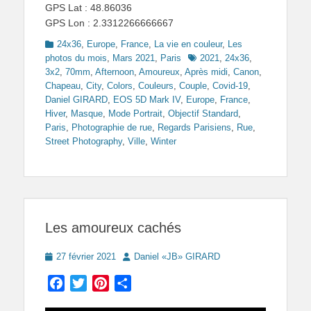
GPS Lat : 48.86036
GPS Lon : 2.3312266666667
Categories
24x36
,
Europe
,
France
,
La vie en couleur
,
Les
Tags
photos du mois
,
Mars 2021
,
Paris
2021
,
24x36
,
3x2
,
70mm
,
Afternoon
,
Amoureux
,
Après midi
,
Canon
,
Chapeau
,
City
,
Colors
,
Couleurs
,
Couple
,
Covid-19
,
Daniel GIRARD
,
EOS 5D Mark IV
,
Europe
,
France
,
Hiver
,
Masque
,
Mode Portrait
,
Objectif Standard
,
Paris
,
Photographie de rue
,
Regards Parisiens
,
Rue
,
Street Photography
,
Ville
,
Winter
Les amoureux cachés
Posted
Author
27 février 2021
Daniel «JB» GIRARD
on
Facebook
Twitter
Pinterest
Partager