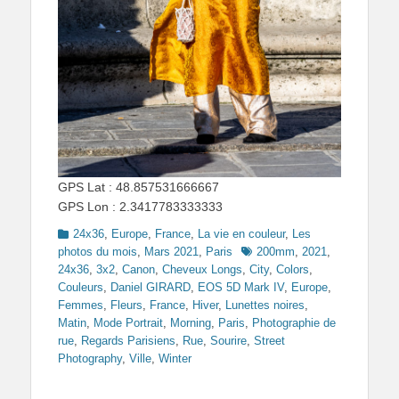
GPS Lat : 48.857531666667
GPS Lon : 2.3417783333333
Categories
24x36
,
Europe
,
France
,
La vie en couleur
,
Les
Tags
photos du mois
,
Mars 2021
,
Paris
200mm
,
2021
,
24x36
,
3x2
,
Canon
,
Cheveux Longs
,
City
,
Colors
,
Couleurs
,
Daniel GIRARD
,
EOS 5D Mark IV
,
Europe
,
Femmes
,
Fleurs
,
France
,
Hiver
,
Lunettes noires
,
Matin
,
Mode Portrait
,
Morning
,
Paris
,
Photographie de
rue
,
Regards Parisiens
,
Rue
,
Sourire
,
Street
Photography
,
Ville
,
Winter