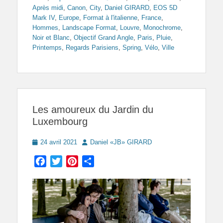
Après midi
,
Canon
,
City
,
Daniel GIRARD
,
EOS 5D
Mark IV
,
Europe
,
Format à l'italienne
,
France
,
Hommes
,
Landscape Format
,
Louvre
,
Monochrome
,
Noir et Blanc
,
Objectif Grand Angle
,
Paris
,
Pluie
,
Printemps
,
Regards Parisiens
,
Spring
,
Vélo
,
Ville
Les amoureux du Jardin du
Luxembourg
Posted
Author
24 avril 2021
Daniel «JB» GIRARD
on
Facebook
Twitter
Pinterest
Partager