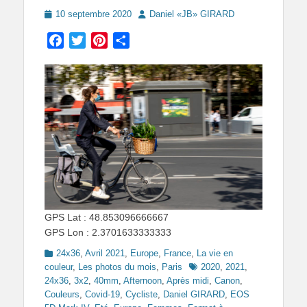
Posted
Author
10 septembre 2020
Daniel «JB» GIRARD
on
Facebook
Twitter
Pinterest
Partager
GPS Lat : 48.853096666667
GPS Lon : 2.3701633333333
Categories
24x36
,
Avril 2021
,
Europe
,
France
,
La vie en
Tags
couleur
,
Les photos du mois
,
Paris
2020
,
2021
,
24x36
,
3x2
,
40mm
,
Afternoon
,
Après midi
,
Canon
,
Couleurs
,
Covid-19
,
Cycliste
,
Daniel GIRARD
,
EOS