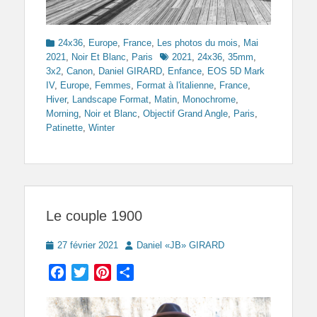
Categories
24x36
,
Europe
,
France
,
Les photos du mois
,
Mai
Tags
2021
,
Noir Et Blanc
,
Paris
2021
,
24x36
,
35mm
,
3x2
,
Canon
,
Daniel GIRARD
,
Enfance
,
EOS 5D Mark
IV
,
Europe
,
Femmes
,
Format à l'italienne
,
France
,
Hiver
,
Landscape Format
,
Matin
,
Monochrome
,
Morning
,
Noir et Blanc
,
Objectif Grand Angle
,
Paris
,
Patinette
,
Winter
Le couple 1900
Posted
Author
27 février 2021
Daniel «JB» GIRARD
on
Facebook
Twitter
Pinterest
Partager