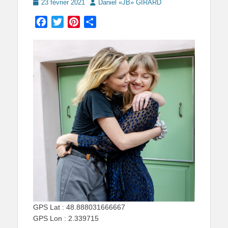
Posted
Author
23 février 2021
Daniel «JB» GIRARD
on
Facebook
Twitter
Pinterest
Partager
GPS Lat : 48.888031666667
GPS Lon : 2.339715