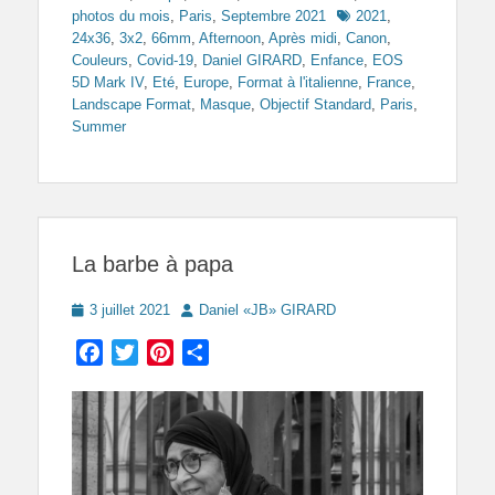
Tags
photos du mois
,
Paris
,
Septembre 2021
2021
,
24x36
,
3x2
,
66mm
,
Afternoon
,
Après midi
,
Canon
,
Couleurs
,
Covid-19
,
Daniel GIRARD
,
Enfance
,
EOS
5D Mark IV
,
Eté
,
Europe
,
Format à l'italienne
,
France
,
Landscape Format
,
Masque
,
Objectif Standard
,
Paris
,
Summer
La barbe à papa
Posted
Author
3 juillet 2021
Daniel «JB» GIRARD
on
Facebook
Twitter
Pinterest
Partager