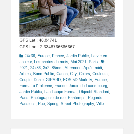
GPS Lat : 48.84741
GPS Lon : 2.3348766666667
Categories
24x36
,
Europe
,
France
,
Jardin Public
,
La vie en
Tags
couleur
,
Les photos du mois
,
Mai 2021
,
Paris
2021
,
24x36
,
3x2
,
85mm
,
Afternoon
,
Après midi
,
Arbres
,
Banc Public
,
Canon
,
City
,
Colors
,
Couleurs
,
Couple
,
Daniel GIRARD
,
EOS 5D Mark IV
,
Europe
,
Format à l'italienne
,
France
,
Jardin du Luxembourg
,
Jardin Public
,
Landscape Format
,
Objectif Standard
,
Paris
,
Photographie de rue
,
Printemps
,
Regards
Parisiens
,
Rue
,
Spring
,
Street Photography
,
Ville