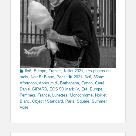
Categories
6x6
,
Europe
,
France
,
Juillet 2021
,
Les photos du
Tags
mois
,
Noir Et Blanc
,
Paris
2021
,
6x6
,
85mm
,
Afternoon
,
Après midi
,
Barbapapa
,
Canon
,
Carré
,
Daniel GIRARD
,
EOS 5D Mark IV
,
Eté
,
Europe
,
Femmes
,
France
,
Lunettes
,
Monochrome
,
Noir et
Blanc
,
Objectif Standard
,
Paris
,
Square
,
Summer
,
Voile