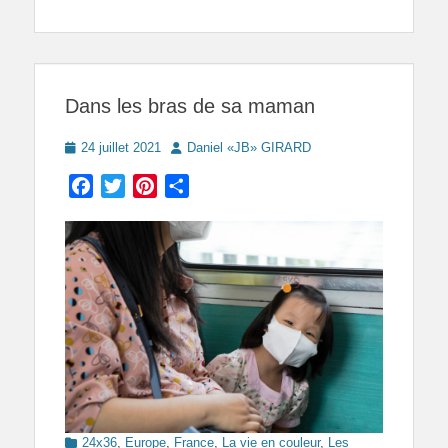
Dans les bras de sa maman
Posted
Author
24 juillet 2021
Daniel «JB» GIRARD
on
Facebook
Twitter
Pinterest
Partager
Categories
24x36
,
Europe
,
France
,
La vie en couleur
,
Les