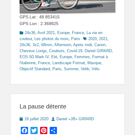
GPS Lat : 48.853415
GPS Lon : 2.368825
Categories
24x36
,
Avril 2021
,
Europe
,
France
,
La vie en
Tags
couleur
,
Les photos du mois
,
Paris
2020
,
2021
,
24x36
,
3x2
,
68mm
,
Afternoon
,
Après midi
,
Canon
,
Cheveux Longs
,
Couleurs
,
Covid-19
,
Daniel GIRARD
,
EOS 5D Mark IV
,
Eté
,
Europe
,
Femmes
,
Format à
l'italienne
,
France
,
Landscape Format
,
Masque
,
Objectif Standard
,
Paris
,
Summer
,
Velib
,
Vélo
La pause détente
Posted
Author
18 juillet 2020
Daniel «JB» GIRARD
on
Facebook
Twitter
Pinterest
Partager