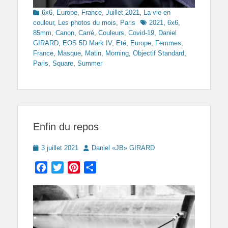
Categories
6x6
,
Europe
,
France
,
Juillet 2021
,
La vie en
Tags
couleur
,
Les photos du mois
,
Paris
2021
,
6x6
,
85mm
,
Canon
,
Carré
,
Couleurs
,
Covid-19
,
Daniel
GIRARD
,
EOS 5D Mark IV
,
Eté
,
Europe
,
Femmes
,
France
,
Masque
,
Matin
,
Morning
,
Objectif Standard
,
Paris
,
Square
,
Summer
Enfin du repos
Posted
Author
3 juillet 2021
Daniel «JB» GIRARD
on
Facebook
Twitter
Pinterest
Partager