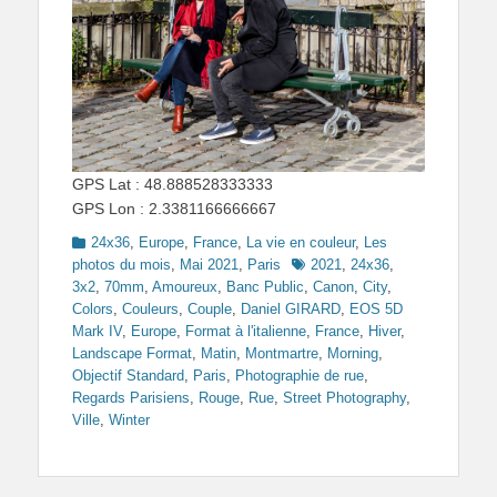
GPS Lat : 48.888528333333
GPS Lon : 2.3381166666667
Categories
24x36
,
Europe
,
France
,
La vie en couleur
,
Les
Tags
photos du mois
,
Mai 2021
,
Paris
2021
,
24x36
,
3x2
,
70mm
,
Amoureux
,
Banc Public
,
Canon
,
City
,
Colors
,
Couleurs
,
Couple
,
Daniel GIRARD
,
EOS 5D
Mark IV
,
Europe
,
Format à l'italienne
,
France
,
Hiver
,
Landscape Format
,
Matin
,
Montmartre
,
Morning
,
Objectif Standard
,
Paris
,
Photographie de rue
,
Regards Parisiens
,
Rouge
,
Rue
,
Street Photography
,
Ville
,
Winter