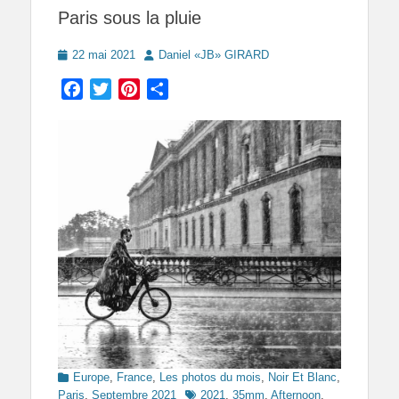
Paris sous la pluie
Posted
Author
22 mai 2021
Daniel «JB» GIRARD
on
Facebook
Twitter
Pinterest
Partager
Categories
Europe
,
France
,
Les photos du mois
,
Noir Et Blanc
,
Tags
Paris
,
Septembre 2021
2021
,
35mm
,
Afternoon
,