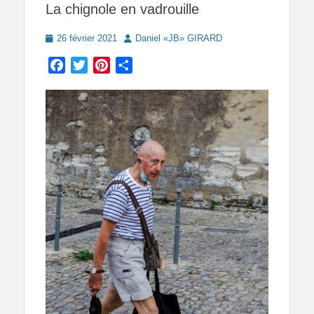
La chignole en vadrouille
Posted
Author
26 février 2021
Daniel «JB» GIRARD
on
Facebook
Twitter
Pinterest
Partager