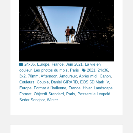
Categories
24x36
,
Europe
,
France
,
Juin 2021
,
La vie en
Tags
couleur
,
Les photos du mois
,
Paris
2021
,
24x36
,
3x2
,
70mm
,
Afternoon
,
Amoureux
,
Après midi
,
Canon
,
Couleurs
,
Couple
,
Daniel GIRARD
,
EOS 5D Mark IV
,
Europe
,
Format à l'italienne
,
France
,
Hiver
,
Landscape
Format
,
Objectif Standard
,
Paris
,
Passerelle Leopold
Sedar Senghor
,
Winter