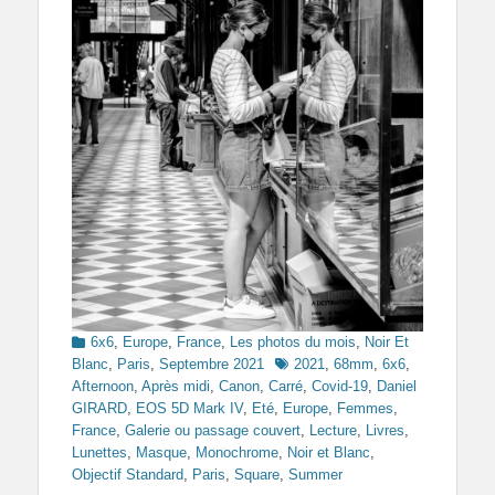
Categories
6x6
,
Europe
,
France
,
Les photos du mois
,
Noir Et
Tags
Blanc
,
Paris
,
Septembre 2021
2021
,
68mm
,
6x6
,
Afternoon
,
Après midi
,
Canon
,
Carré
,
Covid-19
,
Daniel
GIRARD
,
EOS 5D Mark IV
,
Eté
,
Europe
,
Femmes
,
France
,
Galerie ou passage couvert
,
Lecture
,
Livres
,
Lunettes
,
Masque
,
Monochrome
,
Noir et Blanc
,
Objectif Standard
,
Paris
,
Square
,
Summer