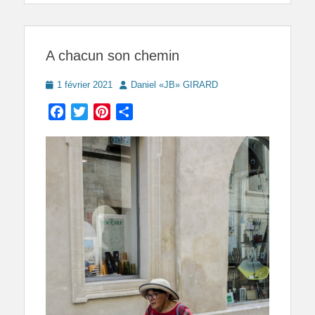
A chacun son chemin
Posted
Author
1 février 2021
Daniel «JB» GIRARD
on
Facebook
Twitter
Pinterest
Partager