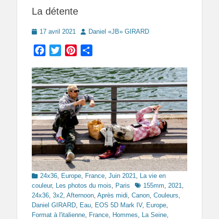
La détente
Posted
Author
17 avril 2021
Daniel «JB» GIRARD
on
Facebook
Twitter
Pinterest
Partager
Categories
24x36
,
Europe
,
France
,
Juin 2021
,
La vie en
Tags
couleur
,
Les photos du mois
,
Paris
155mm
,
2021
,
24x36
,
3x2
,
Afternoon
,
Après midi
,
Canon
,
Couleurs
,
Daniel GIRARD
,
Eau
,
EOS 5D Mark IV
,
Europe
,
Format à l'italienne
,
France
,
Hommes
,
La Seine
,