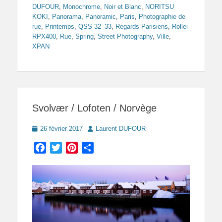
DUFOUR
,
Monochrome
,
Noir et Blanc
,
NORITSU
KOKI
,
Panorama
,
Panoramic
,
Paris
,
Photographie de
rue
,
Printemps
,
QSS-32_33
,
Regards Parisiens
,
Rollei
RPX400
,
Rue
,
Spring
,
Street Photography
,
Ville
,
XPAN
Svolvær / Lofoten / Norvège
Posted
Author
26 février 2017
Laurent DUFOUR
on
Facebook
Twitter
Pinterest
Partager