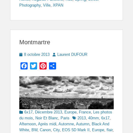
Photography
,
Ville
,
XPAN
Montmartre
Posted
Author
8 octobre 2013
Laurent DUFOUR
on
Facebook
Twitter
Pinterest
Partager
Categories
6x17
,
Décembre 2013
,
Europe
,
France
,
Les photos
Tags
du mois
,
Noir Et Blanc
,
Paris
2013
,
40mm
,
6x17
,
Afternoon
,
Après midi
,
Automne
,
Autumn
,
Black And
White
,
BW
,
Canon
,
City
,
EOS 5D Mark II
,
Europe
,
flair
,