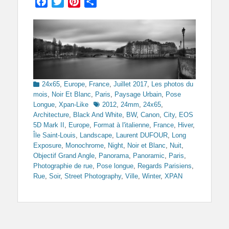
Facebook
Twitter
Pinterest
Partager
Categories
24x65
,
Europe
,
France
,
Juillet 2017
,
Les photos du
mois
,
Noir Et Blanc
,
Paris
,
Paysage Urbain
,
Pose
Tags
Longue
,
Xpan-Like
2012
,
24mm
,
24x65
,
Architecture
,
Black And White
,
BW
,
Canon
,
City
,
EOS
5D Mark II
,
Europe
,
Format à l'italienne
,
France
,
Hiver
,
Île Saint-Louis
,
Landscape
,
Laurent DUFOUR
,
Long
Exposure
,
Monochrome
,
Night
,
Noir et Blanc
,
Nuit
,
Objectif Grand Angle
,
Panorama
,
Panoramic
,
Paris
,
Photographie de rue
,
Pose longue
,
Regards Parisiens
,
Rue
,
Soir
,
Street Photography
,
Ville
,
Winter
,
XPAN