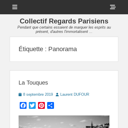
Menu
Sho
Head
Collectif Regards Parisiens
Side
Pendant que certains essaient de marquer les esprits au
présent, d'autres l'immortalisent ...
Cont
Étiquette :
Panorama
La Touques
Posted
Author
8 septembre 2019
Laurent DUFOUR
on
Facebook
Twitter
Pinterest
Partager