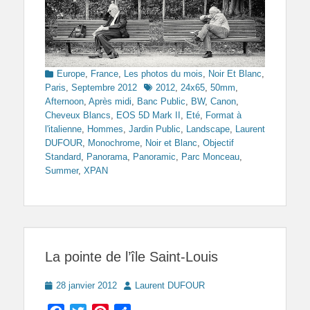
Categories
Europe
,
France
,
Les photos du mois
,
Noir Et Blanc
,
Tags
Paris
,
Septembre 2012
2012
,
24x65
,
50mm
,
Afternoon
,
Après midi
,
Banc Public
,
BW
,
Canon
,
Cheveux Blancs
,
EOS 5D Mark II
,
Eté
,
Format à
l'italienne
,
Hommes
,
Jardin Public
,
Landscape
,
Laurent
DUFOUR
,
Monochrome
,
Noir et Blanc
,
Objectif
Standard
,
Panorama
,
Panoramic
,
Parc Monceau
,
Summer
,
XPAN
La pointe de l’île Saint-Louis
Posted
Author
28 janvier 2012
Laurent DUFOUR
on