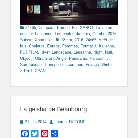
Categories
24x65
,
Compact
,
Europe
,
Fuji XPRO1
,
La vie en
couleur
,
Lausanne
,
Les photos du mois
,
Octobre 2016
,
Tags
Suisse
,
Xpan-Like
18mm
,
2016
,
24x65
,
Arrêt de
bus
,
Couleurs
,
Europe
,
Femmes
,
Format à l'italienne
,
FUJIFILM
,
Hiver
,
Landscape
,
Lausanne
,
Night
,
Nuit
,
Objectif Ultra Grand Angle
,
Panorama
,
Panoramic
,
Soir
,
Suisse
,
Transport en commun
,
Voyage
,
Winter
,
X-Pro1
,
XPAN
La geisha de Beaubourg
Posted
Author
21 juin 2014
Laurent DUFOUR
on
Facebook
Twitter
Pinterest
Partager