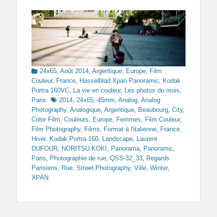
Categories
24x65
,
Août 2014
,
Argentique
,
Europe
,
Film
Couleur
,
France
,
Hasselblad Xpan Panoramic
,
Kodak
Portra 160VC
,
La vie en couleur
,
Les photos du mois
,
Tags
Paris
2014
,
24x65
,
45mm
,
Analog
,
Analog
Photography
,
Analogique
,
Argentique
,
Beaubourg
,
City
,
Color Film
,
Couleurs
,
Europe
,
Femmes
,
Film Couleur
,
Film Photography
,
Films
,
Format à l'italienne
,
France
,
Hiver
,
Kodak Portra 160
,
Landscape
,
Laurent
DUFOUR
,
NORITSU KOKI
,
Panorama
,
Panoramic
,
Paris
,
Photographie de rue
,
QSS-32_33
,
Regards
Parisiens
,
Rue
,
Street Photography
,
Ville
,
Winter
,
XPAN