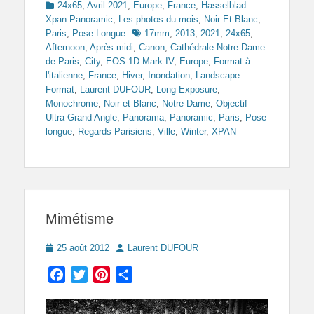
Categories
24x65
,
Avril 2021
,
Europe
,
France
,
Hasselblad
Xpan Panoramic
,
Les photos du mois
,
Noir Et Blanc
,
Tags
Paris
,
Pose Longue
17mm
,
2013
,
2021
,
24x65
,
Afternoon
,
Après midi
,
Canon
,
Cathédrale Notre-Dame
de Paris
,
City
,
EOS-1D Mark IV
,
Europe
,
Format à
l'italienne
,
France
,
Hiver
,
Inondation
,
Landscape
Format
,
Laurent DUFOUR
,
Long Exposure
,
Monochrome
,
Noir et Blanc
,
Notre-Dame
,
Objectif
Ultra Grand Angle
,
Panorama
,
Panoramic
,
Paris
,
Pose
longue
,
Regards Parisiens
,
Ville
,
Winter
,
XPAN
Mimétisme
Posted
Author
25 août 2012
Laurent DUFOUR
on
Facebook
Twitter
Pinterest
Partager