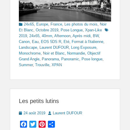
Categories
24x65
,
Europe
,
France
,
Les photos du mois
,
Noir
Tags
Et Blanc
,
Octobre 2019
,
Pose Longue
,
Xpan-Like
2019
,
24x65
,
40mm
,
Afternoon
,
Après midi
,
BW
,
Canon
,
Eau
,
EOS 5DS R
,
Eté
,
Format à l'italienne
,
Landscape
,
Laurent DUFOUR
,
Long Exposure
,
Monochrome
,
Noir et Blanc
,
Normandie
,
Objectif
Grand Angle
,
Panorama
,
Panoramic
,
Pose longue
,
Summer
,
Trouville
,
XPAN
Les petits lutins
Posted
Author
24 août 2019
Laurent DUFOUR
on
Facebook
Twitter
Pinterest
Partager