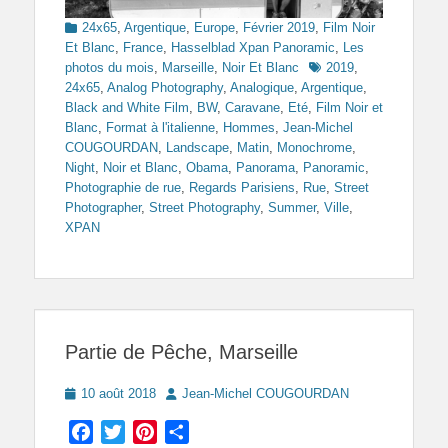
Categories
24x65
,
Argentique
,
Europe
,
Février 2019
,
Film Noir
Et Blanc
,
France
,
Hasselblad Xpan Panoramic
,
Les
Tags
photos du mois
,
Marseille
,
Noir Et Blanc
2019
,
24x65
,
Analog Photography
,
Analogique
,
Argentique
,
Black and White Film
,
BW
,
Caravane
,
Eté
,
Film Noir et
Blanc
,
Format à l'italienne
,
Hommes
,
Jean-Michel
COUGOURDAN
,
Landscape
,
Matin
,
Monochrome
,
Night
,
Noir et Blanc
,
Obama
,
Panorama
,
Panoramic
,
Photographie de rue
,
Regards Parisiens
,
Rue
,
Street
Photographer
,
Street Photography
,
Summer
,
Ville
,
XPAN
Partie de Pêche, Marseille
Posted
Author
10 août 2018
Jean-Michel COUGOURDAN
on
Facebook
Twitter
Pinterest
Partager