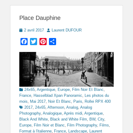
Place Dauphine
Posted
Author
2 avril 2017
Laurent DUFOUR
on
Facebook
Twitter
Pinterest
Partager
Categories
24x65
,
Argentique
,
Europe
,
Film Noir Et Blanc
,
France
,
Hasselblad Xpan Panoramic
,
Les photos du
Tags
mois
,
Mai 2017
,
Noir Et Blanc
,
Paris
,
Rollei RPX 400
2017
,
24x65
,
Afternoon
,
Analog
,
Analog
Photography
,
Analogique
,
Après midi
,
Argentique
,
Black And White
,
Black and White Film
,
BW
,
City
,
Europe
,
Film Noir et Blanc
,
Film Photography
,
Films
,
Format à l'italienne
,
France
,
Landscape
,
Laurent