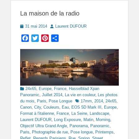
La maison de la radio
Posted
Author
31 mai 2014
Laurent DUFOUR
on
Facebook
Twitter
Pinterest
Partager
Categories
24x65
,
Europe
,
France
,
Hasselblad Xpan
Panoramic
,
Juillet 2014
,
La vie en couleur
,
Les photos
Tags
du mois
,
Paris
,
Pose Longue
17mm
,
2014
,
24x65
,
Canon
,
City
,
Couleurs
,
Eau
,
EOS 5D Mark III
,
Europe
,
Format à l'italienne
,
France
,
La Seine
,
Landscape
,
Laurent DUFOUR
,
Long Exposure
,
Matin
,
Morning
,
Objectif Ultra Grand Angle
,
Panorama
,
Panoramic
,
Paris
,
Photographie de rue
,
Pose longue
,
Printemps
,
Reflet
,
Regards Parisiens
,
Rue
,
Spring
,
Street