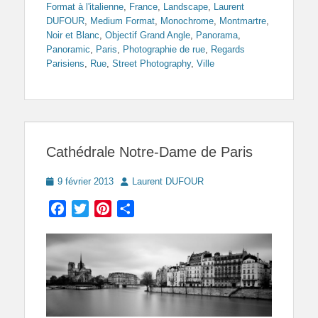
Format à l'italienne
,
France
,
Landscape
,
Laurent
DUFOUR
,
Medium Format
,
Monochrome
,
Montmartre
,
Noir et Blanc
,
Objectif Grand Angle
,
Panorama
,
Panoramic
,
Paris
,
Photographie de rue
,
Regards
Parisiens
,
Rue
,
Street Photography
,
Ville
Cathédrale Notre-Dame de Paris
Posted
Author
9 février 2013
Laurent DUFOUR
on
Facebook
Twitter
Pinterest
Partager