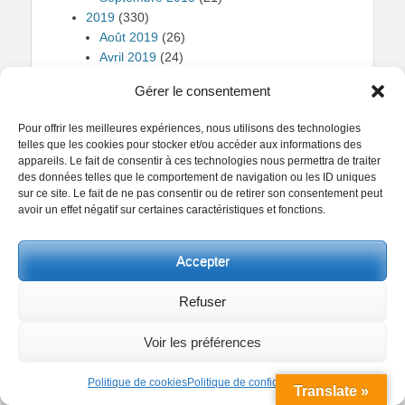
2019
(330)
Août 2019
(26)
Avril 2019
(24)
Décembre 2019
(27)
Gérer le consentement
Février 2019
(27)
Janvier 2019
(27)
Pour offrir les meilleures expériences, nous utilisons des technologies
Juillet 2019
(28)
telles que les cookies pour stocker et/ou accéder aux informations des
Juin 2019
(29)
appareils. Le fait de consentir à ces technologies nous permettra de traiter
Mai 2019
(23)
des données telles que le comportement de navigation ou les ID uniques
sur ce site. Le fait de ne pas consentir ou de retirer son consentement peut
Mars 2019
(27)
avoir un effet négatif sur certaines caractéristiques et fonctions.
Novembre 2019
(30)
Octobre 2019
(31)
Septembre 2019
(31)
Accepter
2020
(326)
Août 2020
(24)
Refuser
Avril 2020
(29)
Décembre 2020
(27)
Voir les préférences
Février 2020
(26)
Janvier 2020
(30)
Politique de cookies
Politique de confidentialité
Translate »
Juillet 2020
(27)