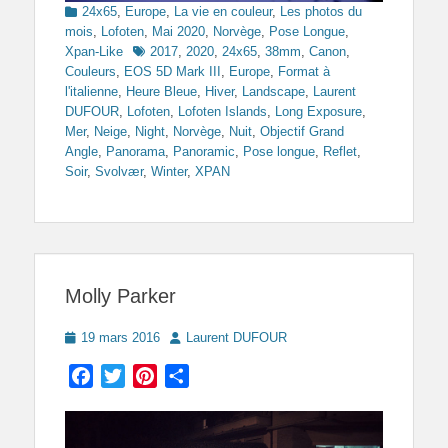
Categories
24x65
,
Europe
,
La vie en couleur
,
Les photos du
mois
,
Lofoten
,
Mai 2020
,
Norvège
,
Pose Longue
,
Tags
Xpan-Like
2017
,
2020
,
24x65
,
38mm
,
Canon
,
Couleurs
,
EOS 5D Mark III
,
Europe
,
Format à
l'italienne
,
Heure Bleue
,
Hiver
,
Landscape
,
Laurent
DUFOUR
,
Lofoten
,
Lofoten Islands
,
Long Exposure
,
Mer
,
Neige
,
Night
,
Norvège
,
Nuit
,
Objectif Grand
Angle
,
Panorama
,
Panoramic
,
Pose longue
,
Reflet
,
Soir
,
Svolvær
,
Winter
,
XPAN
Molly Parker
Posted
Author
19 mars 2016
Laurent DUFOUR
on
Facebook
Twitter
Pinterest
Partager