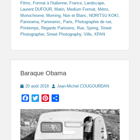
Films
,
Format à l'italienne
,
France
,
Landscape
,
Laurent DUFOUR
,
Matin
,
Medium Format
,
Métro
,
Monochrome
,
Morning
,
Noir et Blanc
,
NORITSU KOKI
,
Panorama
,
Panoramic
,
Paris
,
Photographie de rue
,
Printemps
,
Regards Parisiens
,
Rue
,
Spring
,
Street
Photographer
,
Street Photography
,
Ville
,
XPAN
Baraque Obama
Posted
Author
20 août 2018
Jean-Michel COUGOURDAN
on
Facebook
Twitter
Pinterest
Partager