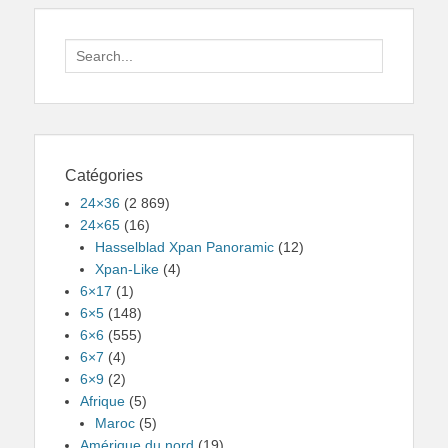
Search
for:
Catégories
24×36
(2 869)
24×65
(16)
Hasselblad Xpan Panoramic
(12)
Xpan-Like
(4)
6×17
(1)
6×5
(148)
6×6
(555)
6×7
(4)
6×9
(2)
Afrique
(5)
Maroc
(5)
Amérique du nord
(19)