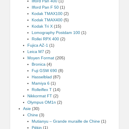
Ilford Pan 400
(1)
Ilford Pan F 50
(1)
Kodak TMAX100
(2)
Kodak TMAX400
(5)
Kodak Tri X
(15)
Lomography Postdam 100
(1)
Rollei RPX 400
(2)
Fujica AZ-1
(1)
Leica M7
(2)
Moyen Format
(205)
Bronica
(4)
Fuji GSW 690
(8)
Hasselblad
(87)
Mamiya 6
(1)
Rolleiflex T
(14)
Nikkormat FT
(2)
Olympus OM1n
(2)
Asie
(30)
Chine
(3)
Mutianyu – Grande muraille de Chine
(1)
Pékin
(1)