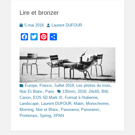
Lire et bronzer
Posted
Author
5 mai 2018
Laurent DUFOUR
on
Facebook
Twitter
Pinterest
Partager
Categories
Europe
,
France
,
Juillet 2018
,
Les photos du mois
,
Tags
Noir Et Blanc
,
Paris
135mm
,
2018
,
24x65
,
BW
,
Canon
,
EOS 5D Mark III
,
Format à l'italienne
,
Landscape
,
Laurent DUFOUR
,
Matin
,
Monochrome
,
Morning
,
Noir et Blanc
,
Panorama
,
Panoramic
,
Printemps
,
Spring
,
XPAN