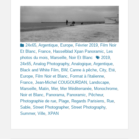
Categories
24x65
,
Argentique
,
Europe
,
Février 2019
,
Film Noir
Et Blanc
,
France
,
Hasselblad Xpan Panoramic
,
Les
Tags
photos du mois
,
Marseille
,
Noir Et Blanc
2019
,
24x65
,
Analog Photography
,
Analogique
,
Argentique
,
Black and White Film
,
BW
,
Canne à pêche
,
City
,
Eté
,
Europe
,
Film Noir et Blanc
,
Format à l'italienne
,
France
,
Jean-Michel COUGOURDAN
,
Landscape
,
Marseille
,
Matin
,
Mer
,
Mer Méditerranée
,
Monochrome
,
Noir et Blanc
,
Panorama
,
Panoramic
,
Pêcheur
,
Photographie de rue
,
Plage
,
Regards Parisiens
,
Rue
,
Sable
,
Street Photographer
,
Street Photography
,
Summer
,
Ville
,
XPAN