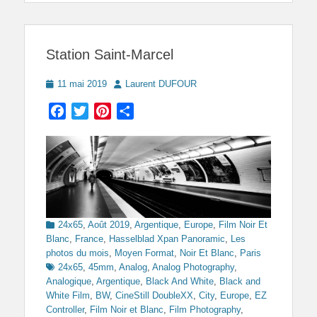
Station Saint-Marcel
Posted
Author
11 mai 2019
Laurent DUFOUR
on
Facebook
Twitter
Pinterest
Partager
Categories
24x65
,
Août 2019
,
Argentique
,
Europe
,
Film Noir Et
Blanc
,
France
,
Hasselblad Xpan Panoramic
,
Les
Tags
photos du mois
,
Moyen Format
,
Noir Et Blanc
,
Paris
24x65
,
45mm
,
Analog
,
Analog Photography
,
Analogique
,
Argentique
,
Black And White
,
Black and
White Film
,
BW
,
CineStill DoubleXX
,
City
,
Europe
,
EZ
Controller
,
Film Noir et Blanc
,
Film Photography
,