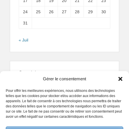
17
18
19
20
21
22
23
24
25
26
27
28
29
30
31
« Juil
Copyright
Gérer le consentement
Reproduction interdite.
Textes et photographies
sont la propriété des auteurs.
Pour offrir les meilleures expériences, nous utilisons des technologies
© Regards Parisiens 2011-2026.
telles que les cookies pour stocker et/ou accéder aux informations des
appareils. Le fait de consentir à ces technologies nous permettra de traiter
des données telles que le comportement de navigation ou les ID uniques
sur ce site. Le fait de ne pas consentir ou de retirer son consentement peut
avoir un effet négatif sur certaines caractéristiques et fonctions.