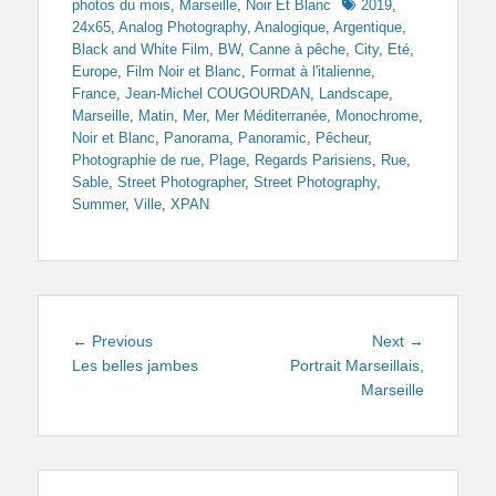
Tags
photos du mois
,
Marseille
,
Noir Et Blanc
2019
,
24x65
,
Analog Photography
,
Analogique
,
Argentique
,
Black and White Film
,
BW
,
Canne à pêche
,
City
,
Eté
,
Europe
,
Film Noir et Blanc
,
Format à l'italienne
,
France
,
Jean-Michel COUGOURDAN
,
Landscape
,
Marseille
,
Matin
,
Mer
,
Mer Méditerranée
,
Monochrome
,
Noir et Blanc
,
Panorama
,
Panoramic
,
Pêcheur
,
Photographie de rue
,
Plage
,
Regards Parisiens
,
Rue
,
Sable
,
Street Photographer
,
Street Photography
,
Summer
,
Ville
,
XPAN
Navigation
Previous
Next
← Previous
Next →
de
post:
post:
Les belles jambes
Portrait Marseillais,
Marseille
l’article