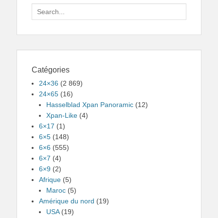
Search
for:
Catégories
24×36
(2 869)
24×65
(16)
Hasselblad Xpan Panoramic
(12)
Xpan-Like
(4)
6×17
(1)
6×5
(148)
6×6
(555)
6×7
(4)
6×9
(2)
Afrique
(5)
Maroc
(5)
Amérique du nord
(19)
USA
(19)