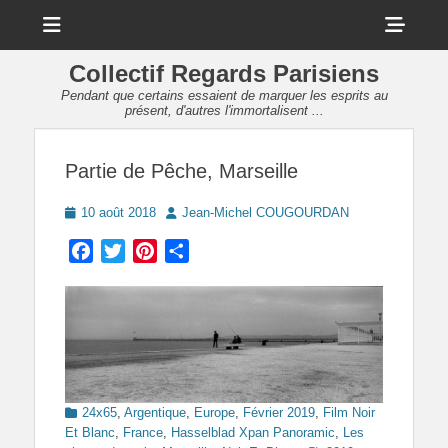
Menu
Sho
Head
Collectif Regards Parisiens
Side
Pendant que certains essaient de marquer les esprits au
présent, d'autres l'immortalisent ...
Cont
Partie de Pêche, Marseille
Posted
Author
10 août 2018
Jean-Michel COUGOURDAN
on
Facebook
Twitter
Pinterest
Partager
Categories
24x65
,
Argentique
,
Europe
,
Février 2019
,
Film Noir
Et Blanc
,
France
,
Hasselblad Xpan Panoramic
,
Les