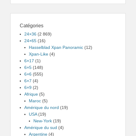
Catégories
24×36
(2 869)
24×65
(16)
Hasselblad Xpan Panoramic
(12)
Xpan-Like
(4)
6×17
(1)
6×5
(148)
6×6
(555)
6×7
(4)
6×9
(2)
Afrique
(5)
Maroc
(5)
Amérique du nord
(19)
USA
(19)
New-York
(19)
Amérique du sud
(4)
Argentine
(4)