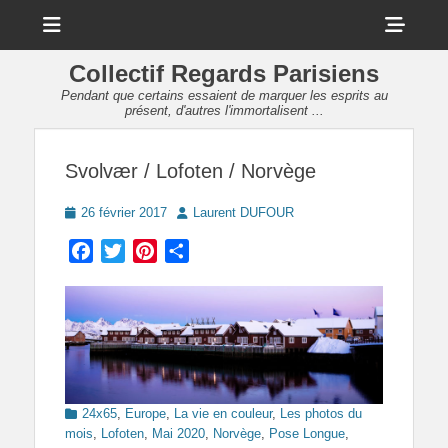
Menu
Sho
Head
Collectif Regards Parisiens
Side
Pendant que certains essaient de marquer les esprits au
présent, d'autres l'immortalisent ...
Cont
Svolvær / Lofoten / Norvège
Posted
Author
26 février 2017
Laurent DUFOUR
on
Facebook
Twitter
Pinterest
Partager
Categories
24x65
,
Europe
,
La vie en couleur
,
Les photos du
mois
,
Lofoten
,
Mai 2020
,
Norvège
,
Pose Longue
,