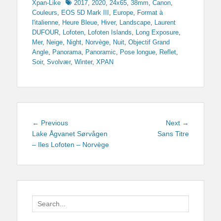
Tags
Xpan-Like
2017
,
2020
,
24x65
,
38mm
,
Canon
,
Couleurs
,
EOS 5D Mark III
,
Europe
,
Format à
l'italienne
,
Heure Bleue
,
Hiver
,
Landscape
,
Laurent
DUFOUR
,
Lofoten
,
Lofoten Islands
,
Long Exposure
,
Mer
,
Neige
,
Night
,
Norvège
,
Nuit
,
Objectif Grand
Angle
,
Panorama
,
Panoramic
,
Pose longue
,
Reflet
,
Soir
,
Svolvær
,
Winter
,
XPAN
Navigation
Previous
Next
← Previous
Next →
de
post:
post:
Lake Ågvanet Sørvågen
Sans Titre
– Iles Lofoten – Norvège
l’article
Search
for: