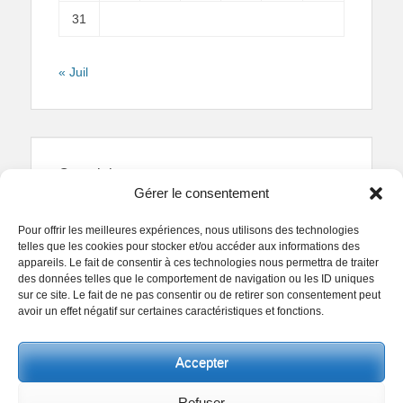
31
« Juil
Copyright
Gérer le consentement
Reproduction interdite.
Textes et photographies
sont la propriété des auteurs.
Pour offrir les meilleures expériences, nous utilisons des technologies
© Regards Parisiens 2011-2026.
telles que les cookies pour stocker et/ou accéder aux informations des
appareils. Le fait de consentir à ces technologies nous permettra de traiter
des données telles que le comportement de navigation ou les ID uniques
sur ce site. Le fait de ne pas consentir ou de retirer son consentement peut
avoir un effet négatif sur certaines caractéristiques et fonctions.
Copyright © 2026
Collectif Regards Parisiens
. All
Accepter
Rights Reserved.
Politique de confidentialité
Clean Box by
Catch Themes
Refuser