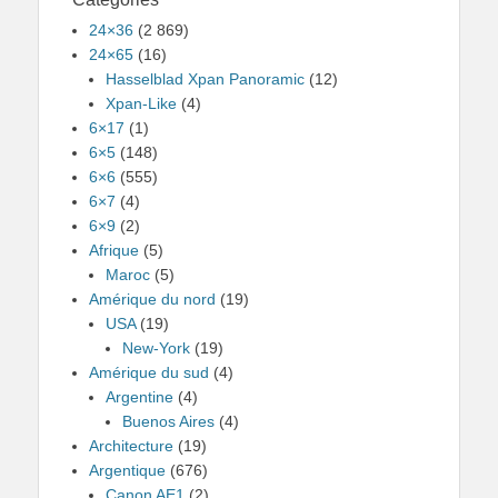
24×36
(2 869)
24×65
(16)
Hasselblad Xpan Panoramic
(12)
Xpan-Like
(4)
6×17
(1)
6×5
(148)
6×6
(555)
6×7
(4)
6×9
(2)
Afrique
(5)
Maroc
(5)
Amérique du nord
(19)
USA
(19)
New-York
(19)
Amérique du sud
(4)
Argentine
(4)
Buenos Aires
(4)
Architecture
(19)
Argentique
(676)
Canon AE1
(2)