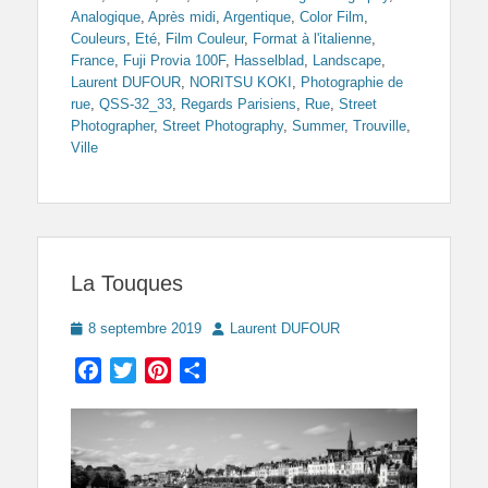
Analogique
,
Après midi
,
Argentique
,
Color Film
,
Couleurs
,
Eté
,
Film Couleur
,
Format à l'italienne
,
France
,
Fuji Provia 100F
,
Hasselblad
,
Landscape
,
Laurent DUFOUR
,
NORITSU KOKI
,
Photographie de
rue
,
QSS-32_33
,
Regards Parisiens
,
Rue
,
Street
Photographer
,
Street Photography
,
Summer
,
Trouville
,
Ville
La Touques
Posted
Author
8 septembre 2019
Laurent DUFOUR
on
Facebook
Twitter
Pinterest
Partager