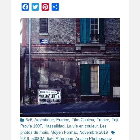
on
Facebook
Twitter
Pinterest
Partager
Categories
6x6
,
Argentique
,
Europe
,
Film Couleur
,
France
,
Fuji
Provia 100F
,
Hasselblad
,
La vie en couleur
,
Les
Tags
photos du mois
,
Moyen Format
,
Novembre 2019
2019
,
500CM
,
6x6
,
Afternoon
,
Analog Photography
,