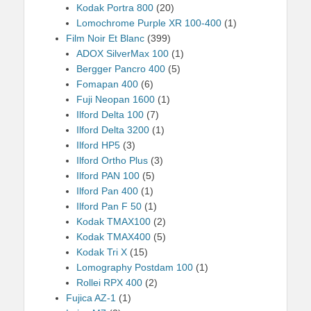
Kodak Portra 800
(20)
Lomochrome Purple XR 100-400
(1)
Film Noir Et Blanc
(399)
ADOX SilverMax 100
(1)
Bergger Pancro 400
(5)
Fomapan 400
(6)
Fuji Neopan 1600
(1)
Ilford Delta 100
(7)
Ilford Delta 3200
(1)
Ilford HP5
(3)
Ilford Ortho Plus
(3)
Ilford PAN 100
(5)
Ilford Pan 400
(1)
Ilford Pan F 50
(1)
Kodak TMAX100
(2)
Kodak TMAX400
(5)
Kodak Tri X
(15)
Lomography Postdam 100
(1)
Rollei RPX 400
(2)
Fujica AZ-1
(1)