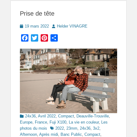
Prise de tête
Posted
Author
19 mars 2022
Helder VINAGRE
on
Facebook
Twitter
Pinterest
Partager
Categories
24x36
,
Avril 2022
,
Compact
,
Deauville-Trouville
,
Europe
,
France
,
Fuji X100
,
La vie en couleur
,
Les
Tags
photos du mois
2022
,
23mm
,
24x36
,
3x2
,
Afternoon
,
Après midi
,
Banc Public
,
Compact
,