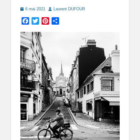
Posted
Author
6 mai 2021
Laurent DUFOUR
on
Facebook
Twitter
Pinterest
Partager