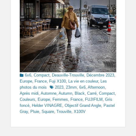
Categories
6x6
,
Compact
,
Deauville-Trouville
,
Décembre 2023
,
Europe
,
France
,
Fuji X100
,
La vie en couleur
,
Les
Tags
photos du mois
2023
,
23mm
,
6x6
,
Afternoon
,
Après midi
,
Automne
,
Autumn
,
Black
,
Carré
,
Compact
,
Couleurs
,
Europe
,
Femmes
,
France
,
FUJIFILM
,
Gris
foncé
,
Helder VINAGRE
,
Objectif Grand Angle
,
Pastel
Gray
,
Pluie
,
Square
,
Trouville
,
X100V