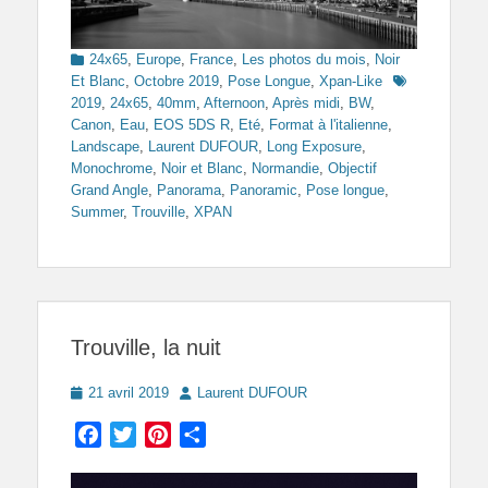
Categories
24x65
,
Europe
,
France
,
Les photos du mois
,
Noir
Tags
Et Blanc
,
Octobre 2019
,
Pose Longue
,
Xpan-Like
2019
,
24x65
,
40mm
,
Afternoon
,
Après midi
,
BW
,
Canon
,
Eau
,
EOS 5DS R
,
Eté
,
Format à l'italienne
,
Landscape
,
Laurent DUFOUR
,
Long Exposure
,
Monochrome
,
Noir et Blanc
,
Normandie
,
Objectif
Grand Angle
,
Panorama
,
Panoramic
,
Pose longue
,
Summer
,
Trouville
,
XPAN
Trouville, la nuit
Posted
Author
21 avril 2019
Laurent DUFOUR
on
Facebook
Twitter
Pinterest
Partager