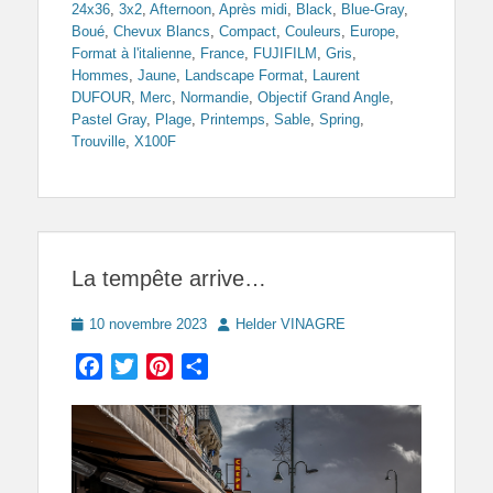
24x36
,
3x2
,
Afternoon
,
Après midi
,
Black
,
Blue-Gray
,
Boué
,
Chevux Blancs
,
Compact
,
Couleurs
,
Europe
,
Format à l'italienne
,
France
,
FUJIFILM
,
Gris
,
Hommes
,
Jaune
,
Landscape Format
,
Laurent
DUFOUR
,
Merc
,
Normandie
,
Objectif Grand Angle
,
Pastel Gray
,
Plage
,
Printemps
,
Sable
,
Spring
,
Trouville
,
X100F
La tempête arrive…
Posted
Author
10 novembre 2023
Helder VINAGRE
on
Facebook
Twitter
Pinterest
Partager