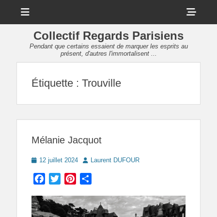
Menu
Sho
Head
Collectif Regards Parisiens
Side
Pendant que certains essaient de marquer les esprits au
présent, d'autres l'immortalisent ...
Cont
Étiquette :
Trouville
Mélanie Jacquot
Posted
Author
12 juillet 2024
Laurent DUFOUR
on
Facebook
Twitter
Pinterest
Partager