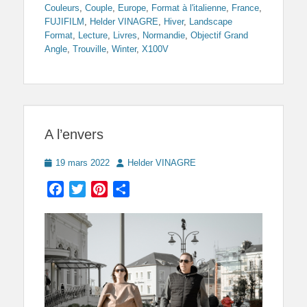
Couleurs
,
Couple
,
Europe
,
Format à l'italienne
,
France
,
FUJIFILM
,
Helder VINAGRE
,
Hiver
,
Landscape
Format
,
Lecture
,
Livres
,
Normandie
,
Objectif Grand
Angle
,
Trouville
,
Winter
,
X100V
A l’envers
Posted
Author
19 mars 2022
Helder VINAGRE
on
Facebook
Twitter
Pinterest
Partager