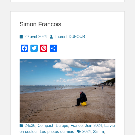
Simon Francois
Posted
Author
29 avril 2024
Laurent DUFOUR
on
Facebook
Twitter
Pinterest
Partager
Categories
24x36
,
Compact
,
Europe
,
France
,
Juin 2024
,
La vie
Tags
en couleur
,
Les photos du mois
2024
,
23mm
,