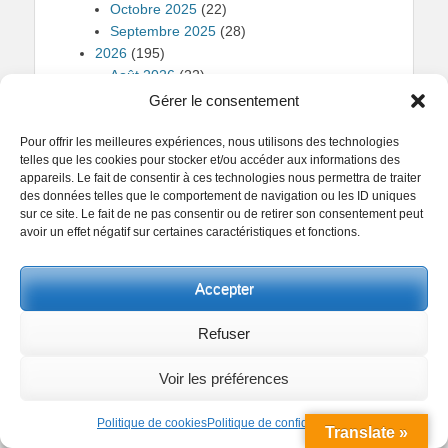
Octobre 2025
(22)
Septembre 2025
(28)
2026
(195)
Août 2026
(22)
Avril 2026
(19)
Gérer le consentement
Février 2026
(22)
Janvier 2026
(28)
Pour offrir les meilleures expériences, nous utilisons des technologies
telles que les cookies pour stocker et/ou accéder aux informations des
Juillet 2026
(28)
appareils. Le fait de consentir à ces technologies nous permettra de traiter
Juin 2026
(26)
des données telles que le comportement de navigation ou les ID uniques
Mai 2026
(27)
sur ce site. Le fait de ne pas consentir ou de retirer son consentement peut
Mars 2026
(23)
avoir un effet négatif sur certaines caractéristiques et fonctions.
Livres
(54)
Magazine
(16)
Accepter
Hors-Serie
(4)
Noir Et Blanc
(2 095)
Refuser
Paysage Naturel
(2)
Paysage Urbain
(27)
Voir les préférences
Portrait
(2)
Pose Longue
(82)
Politique de cookies
Politique de confidentialité
Sports
(1)
Translate »