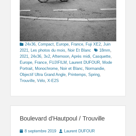
Categories
24x36
,
Compact
,
Europe
,
France
,
Fuji XE2
,
Juin
Tags
2021
,
Les photos du mois
,
Noir Et Blanc
18mm
,
2021
,
24x36
,
3x2
,
Afternoon
,
Après midi
,
Casquette
,
Europe
,
France
,
FUJIFILM
,
Laurent DUFOUR
,
Mode
Portrait
,
Monochrome
,
Noir et Blanc
,
Normandie
,
Objectif Ultra Grand Angle
,
Printemps
,
Spring
,
Trouville
,
Vélo
,
X-E2S
Boulevard d’Hautpoul / Trouville
Posted
Author
8 septembre 2019
Laurent DUFOUR