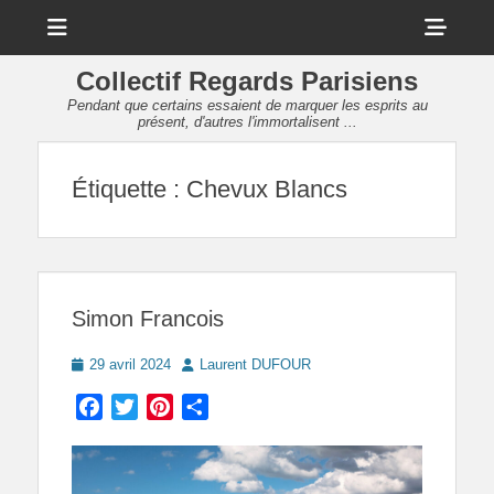
Menu
Sho
Head
Collectif Regards Parisiens
Side
Pendant que certains essaient de marquer les esprits au
présent, d'autres l'immortalisent ...
Cont
Étiquette :
Chevux Blancs
Simon Francois
Posted
Author
29 avril 2024
Laurent DUFOUR
on
Facebook
Twitter
Pinterest
Partager