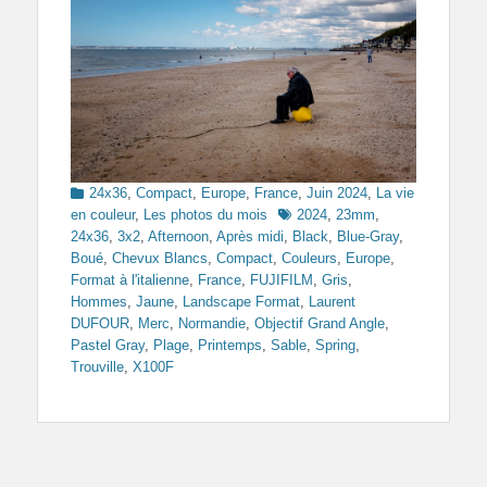
Categories
24x36
,
Compact
,
Europe
,
France
,
Juin 2024
,
La vie
Tags
en couleur
,
Les photos du mois
2024
,
23mm
,
24x36
,
3x2
,
Afternoon
,
Après midi
,
Black
,
Blue-Gray
,
Boué
,
Chevux Blancs
,
Compact
,
Couleurs
,
Europe
,
Format à l'italienne
,
France
,
FUJIFILM
,
Gris
,
Hommes
,
Jaune
,
Landscape Format
,
Laurent
DUFOUR
,
Merc
,
Normandie
,
Objectif Grand Angle
,
Pastel Gray
,
Plage
,
Printemps
,
Sable
,
Spring
,
Trouville
,
X100F