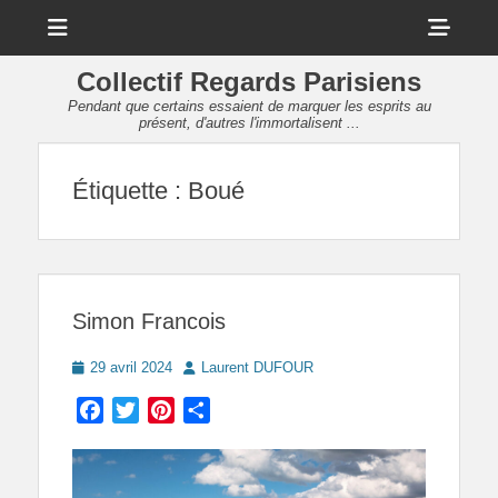
Menu
Sho
Head
Collectif Regards Parisiens
Side
Pendant que certains essaient de marquer les esprits au
présent, d'autres l'immortalisent ...
Cont
Étiquette :
Boué
Simon Francois
Posted
Author
29 avril 2024
Laurent DUFOUR
on
Facebook
Twitter
Pinterest
Partager