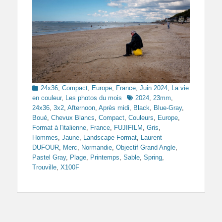
Categories
24x36
,
Compact
,
Europe
,
France
,
Juin 2024
,
La vie
Tags
en couleur
,
Les photos du mois
2024
,
23mm
,
24x36
,
3x2
,
Afternoon
,
Après midi
,
Black
,
Blue-Gray
,
Boué
,
Chevux Blancs
,
Compact
,
Couleurs
,
Europe
,
Format à l'italienne
,
France
,
FUJIFILM
,
Gris
,
Hommes
,
Jaune
,
Landscape Format
,
Laurent
DUFOUR
,
Merc
,
Normandie
,
Objectif Grand Angle
,
Pastel Gray
,
Plage
,
Printemps
,
Sable
,
Spring
,
Trouville
,
X100F