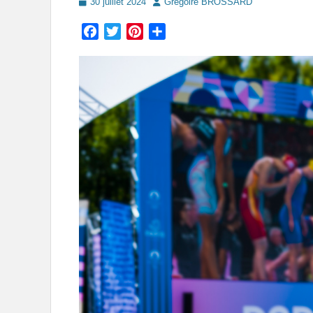
Posted
Author
30 juillet 2024
Grégoire BROSSARD
on
Facebook
Twitter
Pinterest
Partager