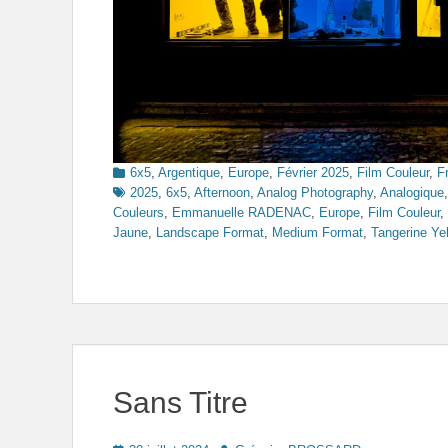
Categories
6x5
,
Argentique
,
Europe
,
Février 2025
,
Film Couleur
,
F
2025
,
6x5
,
Afternoon
,
Analog Photography
,
Analogique
Couleurs
,
Emmanuelle RADENAC
,
Europe
,
Film Couleur
,
Jaune
,
Landscape Format
,
Medium Format
,
Tangerine Ye
Sans Titre