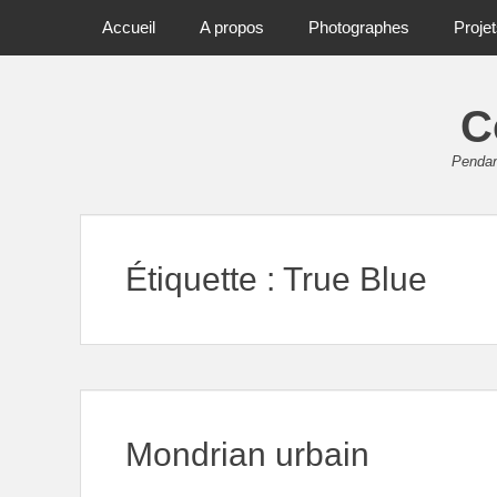
Primary Menu
Skip
Accueil
A propos
Photographes
Proje
to
content
C
Pendant
Étiquette :
True Blue
Mondrian urbain