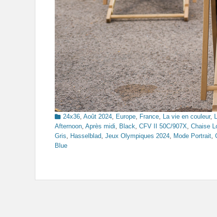
Categories
24x36
,
Août 2024
,
Europe
,
France
,
La vie en couleur
,
Afternoon
,
Après midi
,
Black
,
CFV II 50C/907X
,
Chaise L
Gris
,
Hasselblad
,
Jeux Olympiques 2024
,
Mode Portrait
,
Blue