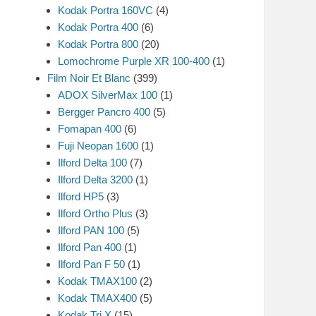
Kodak Portra 160VC
(4)
Kodak Portra 400
(6)
Kodak Portra 800
(20)
Lomochrome Purple XR 100-400
(1)
Film Noir Et Blanc
(399)
ADOX SilverMax 100
(1)
Bergger Pancro 400
(5)
Fomapan 400
(6)
Fuji Neopan 1600
(1)
Ilford Delta 100
(7)
Ilford Delta 3200
(1)
Ilford HP5
(3)
Ilford Ortho Plus
(3)
Ilford PAN 100
(5)
Ilford Pan 400
(1)
Ilford Pan F 50
(1)
Kodak TMAX100
(2)
Kodak TMAX400
(5)
Kodak Tri X
(15)