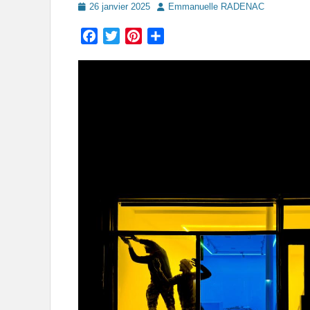
Posted
Author
26 janvier 2025
Emmanuelle RADENAC
on
Facebook
Twitter
Pinterest
Partager