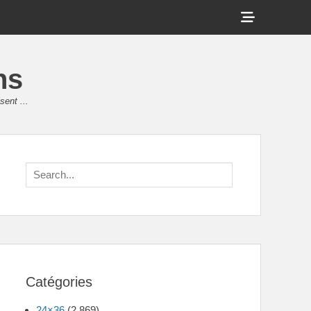
Show
Header
Sidebar
ns
Content
sent ...
Search
for:
Catégories
24×36
(2 869)