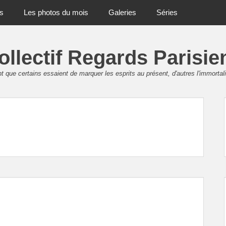
ts
Les photos du mois
Galeries
Séries
ollectif Regards Parisie
 que certains essaient de marquer les esprits au présent, d'autres l'immortali