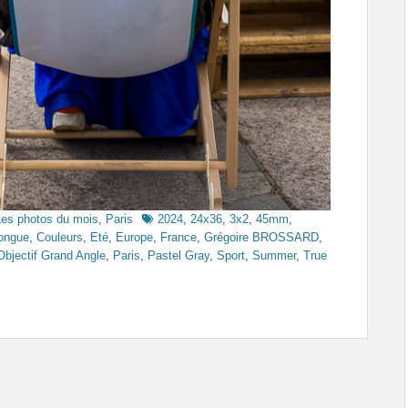
Tags
Les photos du mois
,
Paris
2024
,
24x36
,
3x2
,
45mm
,
ongue
,
Couleurs
,
Eté
,
Europe
,
France
,
Grégoire BROSSARD
,
Objectif Grand Angle
,
Paris
,
Pastel Gray
,
Sport
,
Summer
,
True