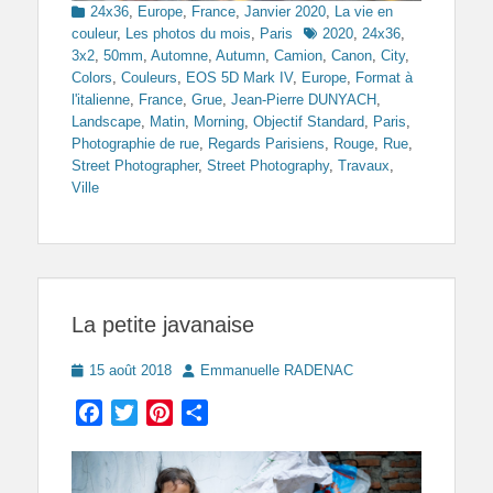
Categories
24x36
,
Europe
,
France
,
Janvier 2020
,
La vie en
Tags
couleur
,
Les photos du mois
,
Paris
2020
,
24x36
,
3x2
,
50mm
,
Automne
,
Autumn
,
Camion
,
Canon
,
City
,
Colors
,
Couleurs
,
EOS 5D Mark IV
,
Europe
,
Format à
l'italienne
,
France
,
Grue
,
Jean-Pierre DUNYACH
,
Landscape
,
Matin
,
Morning
,
Objectif Standard
,
Paris
,
Photographie de rue
,
Regards Parisiens
,
Rouge
,
Rue
,
Street Photographer
,
Street Photography
,
Travaux
,
Ville
La petite javanaise
Posted
Author
15 août 2018
Emmanuelle RADENAC
on
Facebook
Twitter
Pinterest
Partager