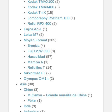
Kodak TMAX100
(2)
Kodak TMAX400
(5)
Kodak Tri X
(15)
Lomography Postdam 100
(1)
Rollei RPX 400
(2)
Fujica AZ-1
(1)
Leica M7
(2)
Moyen Format
(205)
Bronica
(4)
Fuji GSW 690
(8)
Hasselblad
(87)
Mamiya 6
(1)
Rolleiflex T
(14)
Nikkormat FT
(2)
Olympus OM1n
(2)
Asie
(30)
Chine
(3)
Mutianyu – Grande muraille de Chine
(1)
Pékin
(1)
Inde
(9)
Indonésie
(3)