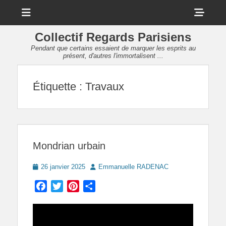
Menu
Sho
Head
Collectif Regards Parisiens
Side
Pendant que certains essaient de marquer les esprits au
présent, d'autres l'immortalisent ...
Cont
Étiquette :
Travaux
Mondrian urbain
Posted
Author
26 janvier 2025
Emmanuelle RADENAC
on
Facebook
Twitter
Pinterest
Partager