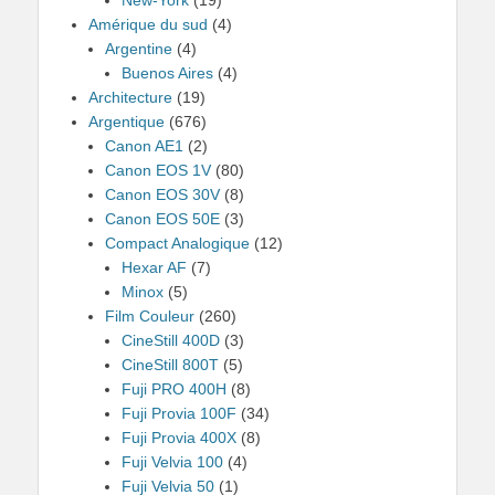
Amérique du sud
(4)
Argentine
(4)
Buenos Aires
(4)
Architecture
(19)
Argentique
(676)
Canon AE1
(2)
Canon EOS 1V
(80)
Canon EOS 30V
(8)
Canon EOS 50E
(3)
Compact Analogique
(12)
Hexar AF
(7)
Minox
(5)
Film Couleur
(260)
CineStill 400D
(3)
CineStill 800T
(5)
Fuji PRO 400H
(8)
Fuji Provia 100F
(34)
Fuji Provia 400X
(8)
Fuji Velvia 100
(4)
Fuji Velvia 50
(1)