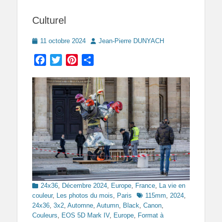
Culturel
Posted
Author
11 octobre 2024
Jean-Pierre DUNYACH
on
Facebook
Twitter
Pinterest
Partager
Categories
24x36
,
Décembre 2024
,
Europe
,
France
,
La vie en
Tags
couleur
,
Les photos du mois
,
Paris
115mm
,
2024
,
24x36
,
3x2
,
Automne
,
Autumn
,
Black
,
Canon
,
Couleurs
,
EOS 5D Mark IV
,
Europe
,
Format à