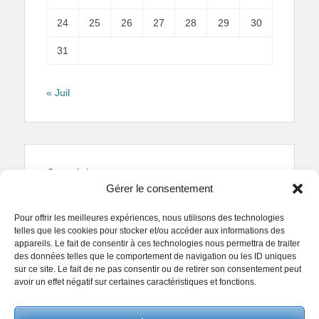
24
25
26
27
28
29
30
31
« Juil
Copyright
Gérer le consentement
Reproduction interdite.
Textes et photographies
sont la propriété des auteurs.
Pour offrir les meilleures expériences, nous utilisons des technologies
© Regards Parisiens 2011-2026.
telles que les cookies pour stocker et/ou accéder aux informations des
appareils. Le fait de consentir à ces technologies nous permettra de traiter
des données telles que le comportement de navigation ou les ID uniques
sur ce site. Le fait de ne pas consentir ou de retirer son consentement peut
avoir un effet négatif sur certaines caractéristiques et fonctions.
Copyright © 2026
Collectif Regards Parisiens
. All