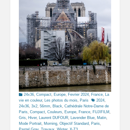
Categories
24x36
,
Compact
,
Europe
,
Fevrier 2024
,
France
,
La
Tags
vie en couleur
,
Les photos du mois
,
Paris
2024
,
24x36
,
3x2
,
56mm
,
Black
,
Cathédrale Notre-Dame de
Paris
,
Compact
,
Couleurs
,
Europe
,
France
,
FUJIFILM
,
Gris
,
Hiver
,
Laurent DUFOUR
,
Lavender Blue
,
Matin
,
Mode Portrait
,
Morning
,
Objectif Standard
,
Paris
,
Pastel Gray
,
Travaux
,
Winter
,
X-T3