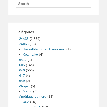
Search
for:
Catégories
24×36
(2 869)
24×65
(16)
Hasselblad Xpan Panoramic
(12)
Xpan-Like
(4)
6×17
(1)
6×5
(148)
6×6
(555)
6×7
(4)
6×9
(2)
Afrique
(5)
Maroc
(5)
Amérique du nord
(19)
USA
(19)
New-York
(19)