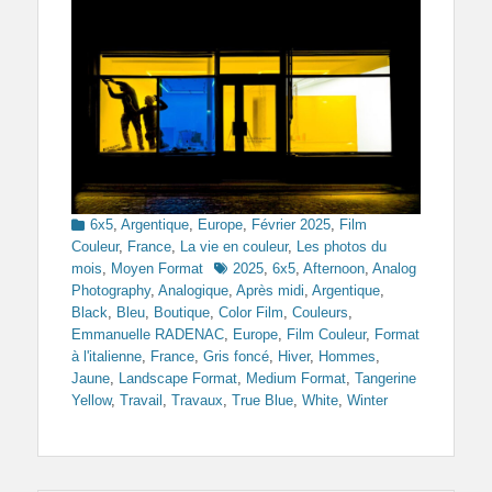
Categories
6x5
,
Argentique
,
Europe
,
Février 2025
,
Film
Couleur
,
France
,
La vie en couleur
,
Les photos du
Tags
mois
,
Moyen Format
2025
,
6x5
,
Afternoon
,
Analog
Photography
,
Analogique
,
Après midi
,
Argentique
,
Black
,
Bleu
,
Boutique
,
Color Film
,
Couleurs
,
Emmanuelle RADENAC
,
Europe
,
Film Couleur
,
Format
à l'italienne
,
France
,
Gris foncé
,
Hiver
,
Hommes
,
Jaune
,
Landscape Format
,
Medium Format
,
Tangerine
Yellow
,
Travail
,
Travaux
,
True Blue
,
White
,
Winter