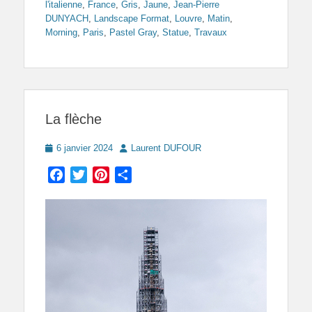
l'italienne
,
France
,
Gris
,
Jaune
,
Jean-Pierre
DUNYACH
,
Landscape Format
,
Louvre
,
Matin
,
Morning
,
Paris
,
Pastel Gray
,
Statue
,
Travaux
La flèche
Posted
Author
6 janvier 2024
Laurent DUFOUR
on
Facebook
Twitter
Pinterest
Partager