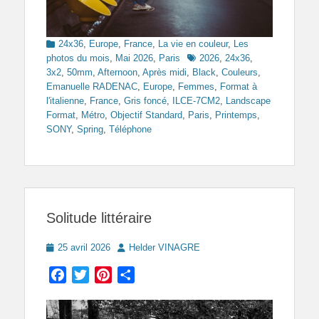
Categories
24x36
,
Europe
,
France
,
La vie en couleur
,
Les
Tags
photos du mois
,
Mai 2026
,
Paris
2026
,
24x36
,
3x2
,
50mm
,
Afternoon
,
Après midi
,
Black
,
Couleurs
,
Emanuelle RADENAC
,
Europe
,
Femmes
,
Format à
l'italienne
,
France
,
Gris foncé
,
ILCE-7CM2
,
Landscape
Format
,
Métro
,
Objectif Standard
,
Paris
,
Printemps
,
SONY
,
Spring
,
Téléphone
Solitude littéraire
Posted
Author
25 avril 2026
Helder VINAGRE
on
Facebook
Twitter
Pinterest
Partager