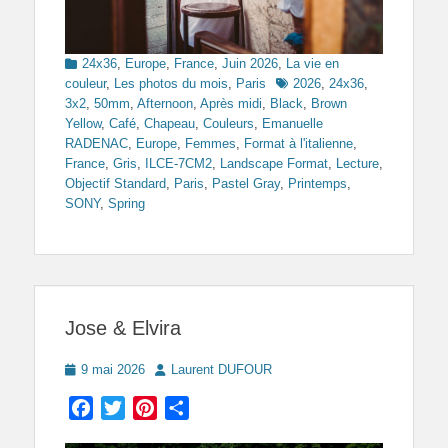
Categories
24x36
,
Europe
,
France
,
Juin 2026
,
La vie en
Tags
couleur
,
Les photos du mois
,
Paris
2026
,
24x36
,
3x2
,
50mm
,
Afternoon
,
Après midi
,
Black
,
Brown
Yellow
,
Café
,
Chapeau
,
Couleurs
,
Emanuelle
RADENAC
,
Europe
,
Femmes
,
Format à l'italienne
,
France
,
Gris
,
ILCE-7CM2
,
Landscape Format
,
Lecture
,
Objectif Standard
,
Paris
,
Pastel Gray
,
Printemps
,
SONY
,
Spring
Jose & Elvira
Posted
Author
9 mai 2026
Laurent DUFOUR
on
Facebook
Twitter
Pinterest
Partager