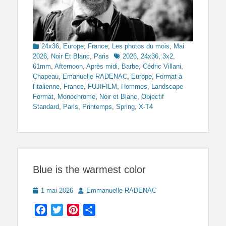
Categories
24x36
,
Europe
,
France
,
Les photos du mois
,
Mai
Tags
2026
,
Noir Et Blanc
,
Paris
2026
,
24x36
,
3x2
,
61mm
,
Afternoon
,
Après midi
,
Barbe
,
Cédric Villani
,
Chapeau
,
Emanuelle RADENAC
,
Europe
,
Format à
l'italienne
,
France
,
FUJIFILM
,
Hommes
,
Landscape
Format
,
Monochrome
,
Noir et Blanc
,
Objectif
Standard
,
Paris
,
Printemps
,
Spring
,
X-T4
Blue is the warmest color
Posted
Author
1 mai 2026
Emmanuelle RADENAC
on
Facebook
Twitter
Pinterest
Partager