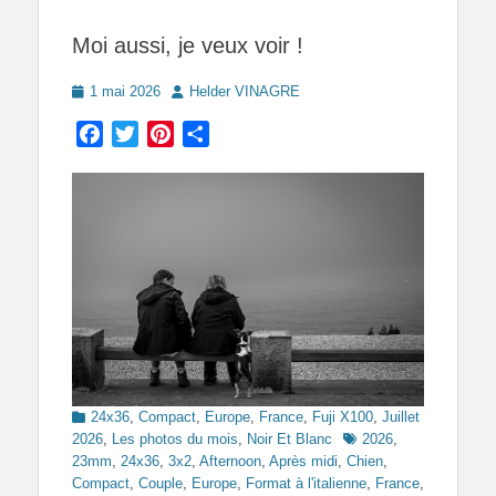
Moi aussi, je veux voir !
Posted
Author
1 mai 2026
Helder VINAGRE
on
Facebook
Twitter
Pinterest
Partager
Categories
24x36
,
Compact
,
Europe
,
France
,
Fuji X100
,
Juillet
Tags
2026
,
Les photos du mois
,
Noir Et Blanc
2026
,
23mm
,
24x36
,
3x2
,
Afternoon
,
Après midi
,
Chien
,
Compact
,
Couple
,
Europe
,
Format à l'italienne
,
France
,