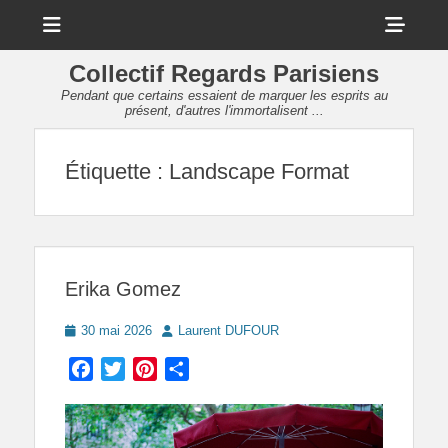
Menu
Sho
Head
Collectif Regards Parisiens
Side
Pendant que certains essaient de marquer les esprits au
présent, d'autres l'immortalisent ...
Cont
Étiquette :
Landscape Format
Erika Gomez
Posted
Author
30 mai 2026
Laurent DUFOUR
on
Facebook
Twitter
Pinterest
Partager