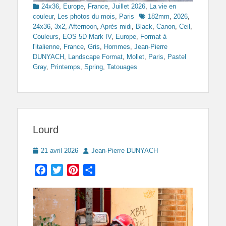
Categories
24x36
,
Europe
,
France
,
Juillet 2026
,
La vie en
Tags
couleur
,
Les photos du mois
,
Paris
182mm
,
2026
,
24x36
,
3x2
,
Afternoon
,
Après midi
,
Black
,
Canon
,
Ceil
,
Couleurs
,
EOS 5D Mark IV
,
Europe
,
Format à
l'italienne
,
France
,
Gris
,
Hommes
,
Jean-Pierre
DUNYACH
,
Landscape Format
,
Mollet
,
Paris
,
Pastel
Gray
,
Printemps
,
Spring
,
Tatouages
Lourd
Posted
Author
21 avril 2026
Jean-Pierre DUNYACH
on
Facebook
Twitter
Pinterest
Partager