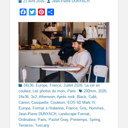
Posted
Author
21 avril 2026
Jean-Pierre DUNYACH
on
Facebook
Twitter
Pinterest
Partager
Categories
24x36
,
Europe
,
France
,
Juillet 2026
,
La vie en
Tags
couleur
,
Les photos du mois
,
Paris
200mm
,
2026
,
24x36
,
3x2
,
Afternoon
,
Après midi
,
Black
,
Café
,
Canon
,
Casquette
,
Couleurs
,
EOS 5D Mark IV
,
Europe
,
Format à l'italienne
,
France
,
Gris
,
Hommes
,
Jean-Pierre DUNYACH
,
Landscape Format
,
Ordinateur
,
Paris
,
Pastel Gray
,
Printemps
,
Spring
,
Terrasse
,
Tuscany