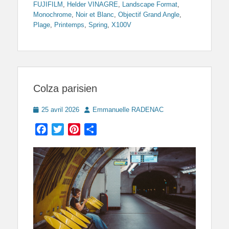
FUJIFILM
,
Helder VINAGRE
,
Landscape Format
,
Monochrome
,
Noir et Blanc
,
Objectif Grand Angle
,
Plage
,
Printemps
,
Spring
,
X100V
Colza parisien
Posted
Author
25 avril 2026
Emmanuelle RADENAC
on
Facebook
Twitter
Pinterest
Partager