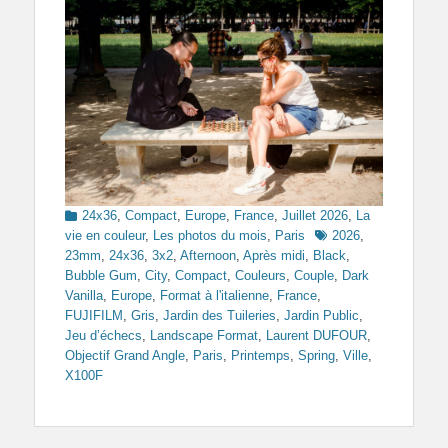
Categories
24x36
,
Compact
,
Europe
,
France
,
Juillet 2026
,
La
Tags
vie en couleur
,
Les photos du mois
,
Paris
2026
,
23mm
,
24x36
,
3x2
,
Afternoon
,
Après midi
,
Black
,
Bubble Gum
,
City
,
Compact
,
Couleurs
,
Couple
,
Dark
Vanilla
,
Europe
,
Format à l'italienne
,
France
,
FUJIFILM
,
Gris
,
Jardin des Tuileries
,
Jardin Public
,
Jeu d’échecs
,
Landscape Format
,
Laurent DUFOUR
,
Objectif Grand Angle
,
Paris
,
Printemps
,
Spring
,
Ville
,
X100F