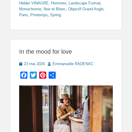
Helder VINAGRE
,
Hommes
,
Landscape Format
,
Monochrome
,
Noir et Blanc
,
Objectif Grand Angle
,
Paris
,
Printemps
,
Spring
In the mood for love
Posted
Author
23 mai 2026
Emmanuelle RADENAC
on
Facebook
Twitter
Pinterest
Partager