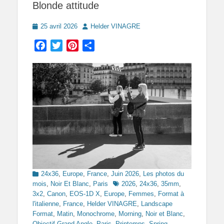
Blonde attitude
Posted
Author
25 avril 2026
Helder VINAGRE
on
Facebook
Twitter
Pinterest
Partager
Categories
24x36
,
Europe
,
France
,
Juin 2026
,
Les photos du
Tags
mois
,
Noir Et Blanc
,
Paris
2026
,
24x36
,
35mm
,
3x2
,
Canon
,
EOS-1D X
,
Europe
,
Femmes
,
Format à
l'italienne
,
France
,
Helder VINAGRE
,
Landscape
Format
,
Matin
,
Monochrome
,
Morning
,
Noir et Blanc
,
Objectif Grand Angle
,
Paris
,
Printemps
,
Spring