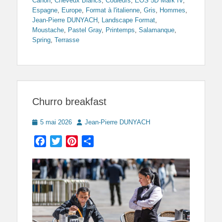
Canon
,
Cheveux Blancs
,
Couleurs
,
EOS 5D Mark IV
,
Espagne
,
Europe
,
Format à l'italienne
,
Gris
,
Hommes
,
Jean-Pierre DUNYACH
,
Landscape Format
,
Moustache
,
Pastel Gray
,
Printemps
,
Salamanque
,
Spring
,
Terrasse
Churro breakfast
Posted
Author
5 mai 2026
Jean-Pierre DUNYACH
on
Facebook
Twitter
Pinterest
Partager