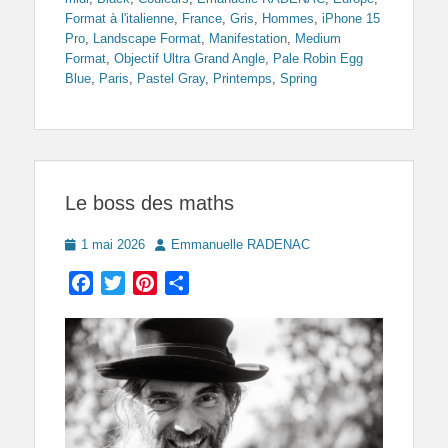
Format à l'italienne
,
France
,
Gris
,
Hommes
,
iPhone 15
Pro
,
Landscape Format
,
Manifestation
,
Medium
Format
,
Objectif Ultra Grand Angle
,
Pale Robin Egg
Blue
,
Paris
,
Pastel Gray
,
Printemps
,
Spring
Le boss des maths
Posted
Author
1 mai 2026
Emmanuelle RADENAC
on
Facebook
Twitter
Pinterest
Partager