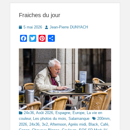
Fraiches du jour
Posted
Author
5 mai 2026
Jean-Pierre DUNYACH
on
Facebook
Twitter
Pinterest
Partager
Categories
24x36
,
Août 2026
,
Espagne
,
Europe
,
La vie en
Tags
couleur
,
Les photos du mois
,
Salamanque
200mm
,
2026
,
24x36
,
3x2
,
Afternoon
,
Après midi
,
Black
,
Café
,