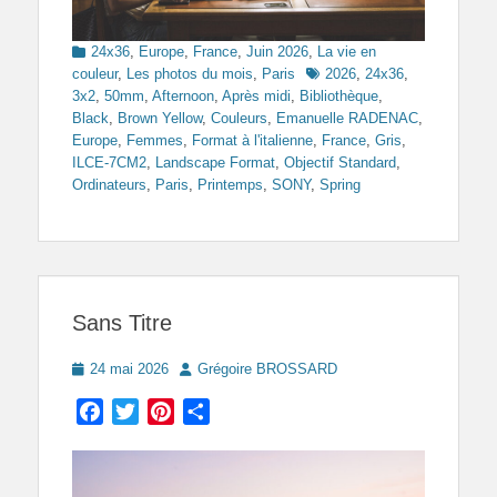
Categories
24x36
,
Europe
,
France
,
Juin 2026
,
La vie en
Tags
couleur
,
Les photos du mois
,
Paris
2026
,
24x36
,
3x2
,
50mm
,
Afternoon
,
Après midi
,
Bibliothèque
,
Black
,
Brown Yellow
,
Couleurs
,
Emanuelle RADENAC
,
Europe
,
Femmes
,
Format à l'italienne
,
France
,
Gris
,
ILCE-7CM2
,
Landscape Format
,
Objectif Standard
,
Ordinateurs
,
Paris
,
Printemps
,
SONY
,
Spring
Sans Titre
Posted
Author
24 mai 2026
Grégoire BROSSARD
on
Facebook
Twitter
Pinterest
Partager