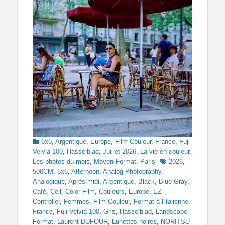
Categories
6x6
,
Argentique
,
Europe
,
Film Couleur
,
France
,
Fuji
Velvia 100
,
Hasselblad
,
Juillet 2026
,
La vie en couleur
,
Tags
Les photos du mois
,
Moyen Format
,
Paris
2026
,
500CM
,
6x6
,
Afternoon
,
Analog Photography
,
Analogique
,
Après midi
,
Argentique
,
Black
,
Blue-Gray
,
Café
,
Ceil
,
Color Film
,
Couleurs
,
Europe
,
EZ
Controller
,
Femmes
,
Film Couleur
,
Format à l'italienne
,
France
,
Fuji Velvia 100
,
Gris
,
Hasselblad
,
Landscape
Format
,
Laurent DUFOUR
,
Lunettes noires
,
NORITSU