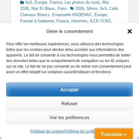
Categories
6x5
,
Europe
,
France
,
Les photos du mois
,
Mai
Tags
2026
,
Noir Et Blanc
,
Paris
2026
,
50mm
,
6x5
,
Café
,
Cheveux Blancs
,
Emanuelle RADENAC
,
Europe
,
Format à l'italienne
,
France
,
Hommes
,
ILCE-7CM2
,
Journal
,
Landscape Format
,
Lecture
,
Lunettes
,
Matin
,
Gérer le consentement
Medium Format
,
Monochrome
,
Morning
,
Noir et Blanc
,
Objectif Standard
,
Paris
,
Printemps
,
SONY
,
Spring
Pour offrir les meilleures expériences, nous utilisons des technologies
telles que les cookies pour stocker et/ou accéder aux informations des
appareils. Le fait de consentir à ces technologies nous permettra de traiter
des données telles que le comportement de navigation ou les ID uniques
sur ce site. Le fait de ne pas consentir ou de retirer son consentement peut
avoir un effet négatif sur certaines caractéristiques et fonctions.
Autojournal
Accepter
Posted
Author
11 avril 2026
Helder VINAGRE
on
Facebook
Twitter
Pinterest
Partager
Refuser
Voir les préférences
Politique de cookies
Politique de confidentialité
Translate »