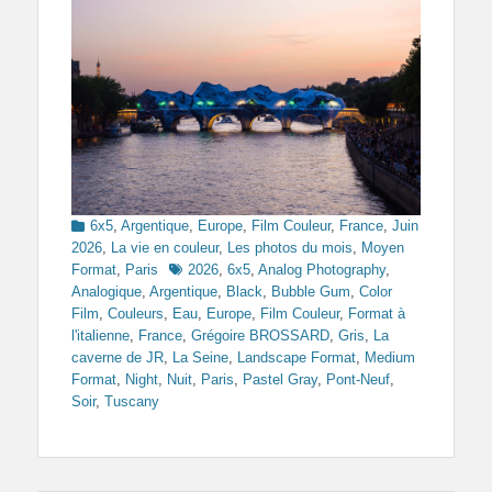
Categories
6x5
,
Argentique
,
Europe
,
Film Couleur
,
France
,
Juin
2026
,
La vie en couleur
,
Les photos du mois
,
Moyen
Tags
Format
,
Paris
2026
,
6x5
,
Analog Photography
,
Analogique
,
Argentique
,
Black
,
Bubble Gum
,
Color
Film
,
Couleurs
,
Eau
,
Europe
,
Film Couleur
,
Format à
l'italienne
,
France
,
Grégoire BROSSARD
,
Gris
,
La
caverne de JR
,
La Seine
,
Landscape Format
,
Medium
Format
,
Night
,
Nuit
,
Paris
,
Pastel Gray
,
Pont-Neuf
,
Soir
,
Tuscany