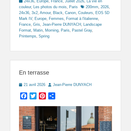
Categories
24x36
,
Europe
,
France
,
Juillet 2026
,
La vie en
Tags
couleur
,
Les photos du mois
,
Paris
200mm
,
2026
,
24x36
,
3x2
,
Amour
,
Black
,
Canon
,
Couleurs
,
EOS 5D
Mark IV
,
Europe
,
Femmes
,
Format à l'italienne
,
France
,
Gris
,
Jean-Pierre DUNYACH
,
Landscape
Format
,
Matin
,
Morning
,
Paris
,
Pastel Gray
,
Printemps
,
Spring
En terrasse
Posted
Author
21 avril 2026
Jean-Pierre DUNYACH
on
Facebook
Twitter
Pinterest
Partager