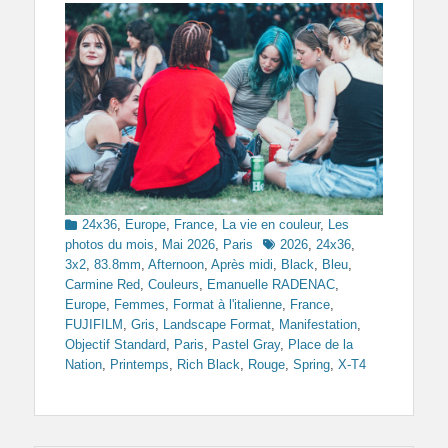
Categories
24x36
,
Europe
,
France
,
La vie en couleur
,
Les
Tags
photos du mois
,
Mai 2026
,
Paris
2026
,
24x36
,
3x2
,
83.8mm
,
Afternoon
,
Après midi
,
Black
,
Bleu
,
Carmine Red
,
Couleurs
,
Emanuelle RADENAC
,
Europe
,
Femmes
,
Format à l'italienne
,
France
,
FUJIFILM
,
Gris
,
Landscape Format
,
Manifestation
,
Objectif Standard
,
Paris
,
Pastel Gray
,
Place de la
Nation
,
Printemps
,
Rich Black
,
Rouge
,
Spring
,
X-T4