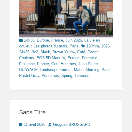
Categories
24x36
,
Europe
,
France
,
Juin 2026
,
La vie en
Tags
couleur
,
Les photos du mois
,
Paris
120mm
,
2026
,
24x36
,
3x2
,
Black
,
Brown Yellow
,
Café
,
Canon
,
Couleurs
,
EOS 5D Mark IV
,
Europe
,
Format à
l'italienne
,
France
,
Gris
,
Hommes
,
Jean-Pierre
DUNYACH
,
Landscape Format
,
Matin
,
Morning
,
Paris
,
Pastel Gray
,
Printemps
,
Spring
,
Terrasse
Sans Titre
Posted
Author
11 avril 2026
Grégoire BROSSARD
on