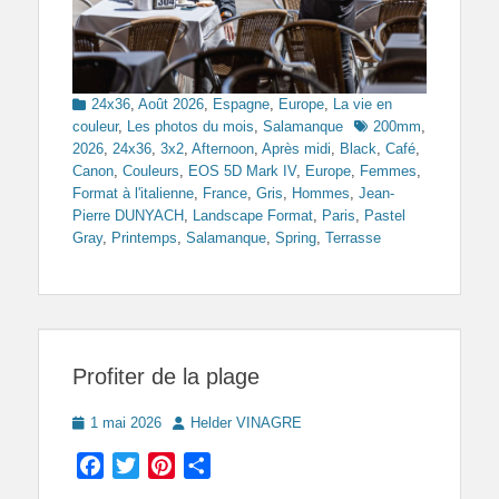
Categories
24x36
,
Août 2026
,
Espagne
,
Europe
,
La vie en
Tags
couleur
,
Les photos du mois
,
Salamanque
200mm
,
2026
,
24x36
,
3x2
,
Afternoon
,
Après midi
,
Black
,
Café
,
Canon
,
Couleurs
,
EOS 5D Mark IV
,
Europe
,
Femmes
,
Format à l'italienne
,
France
,
Gris
,
Hommes
,
Jean-
Pierre DUNYACH
,
Landscape Format
,
Paris
,
Pastel
Gray
,
Printemps
,
Salamanque
,
Spring
,
Terrasse
Profiter de la plage
Posted
Author
1 mai 2026
Helder VINAGRE
on
Facebook
Twitter
Pinterest
Partager