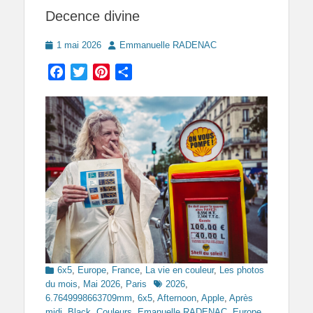
Decence divine
Posted
Author
1 mai 2026
Emmanuelle RADENAC
on
Facebook
Twitter
Pinterest
Partager
Categories
6x5
,
Europe
,
France
,
La vie en couleur
,
Les photos
Tags
du mois
,
Mai 2026
,
Paris
2026
,
6.7649998663709mm
,
6x5
,
Afternoon
,
Apple
,
Après
midi
,
Black
,
Couleurs
,
Emanuelle RADENAC
,
Europe
,