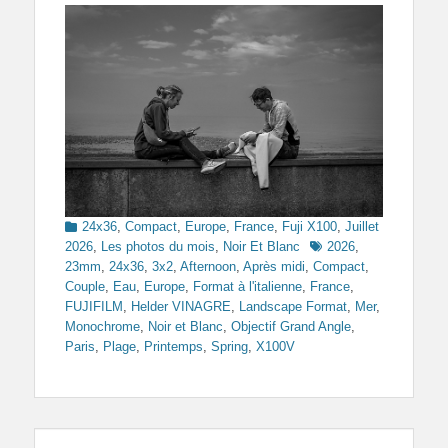
Categories
24x36
,
Compact
,
Europe
,
France
,
Fuji X100
,
Juillet
Tags
2026
,
Les photos du mois
,
Noir Et Blanc
2026
,
23mm
,
24x36
,
3x2
,
Afternoon
,
Après midi
,
Compact
,
Couple
,
Eau
,
Europe
,
Format à l'italienne
,
France
,
FUJIFILM
,
Helder VINAGRE
,
Landscape Format
,
Mer
,
Monochrome
,
Noir et Blanc
,
Objectif Grand Angle
,
Paris
,
Plage
,
Printemps
,
Spring
,
X100V