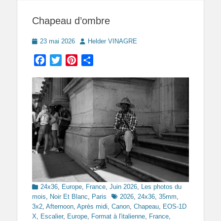
Chapeau d’ombre
Posted
Author
23 mai 2026
Helder VINAGRE
on
Facebook
Twitter
Pinterest
Partager
Categories
24x36
,
Europe
,
France
,
Juin 2026
,
Les photos du
Tags
mois
,
Noir Et Blanc
,
Paris
2026
,
24x36
,
35mm
,
3x2
,
Afternoon
,
Après midi
,
Canon
,
Chapeau
,
EOS-1D
X
,
Escalier
,
Europe
,
Format à l'italienne
,
France
,