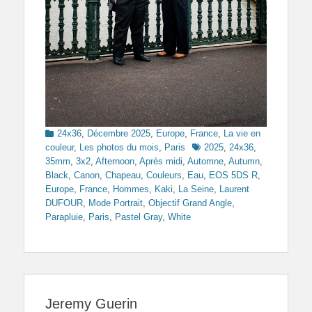
Categories
24x36
,
Décembre 2025
,
Europe
,
France
,
La vie en
Tags
couleur
,
Les photos du mois
,
Paris
2025
,
24x36
,
35mm
,
3x2
,
Afternoon
,
Après midi
,
Automne
,
Autumn
,
Black
,
Canon
,
Chapeau
,
Couleurs
,
Eau
,
EOS 5DS R
,
Europe
,
France
,
Hommes
,
Kaki
,
La Seine
,
Laurent
DUFOUR
,
Mode Portrait
,
Objectif Grand Angle
,
Parapluie
,
Paris
,
Pastel Gray
,
White
Jeremy Guerin