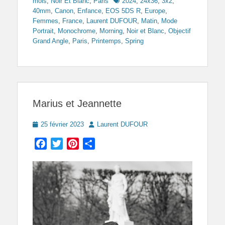
Tags
mois
,
Noir Et Blanc
,
Paris
2024
,
24x36
,
3x2
,
40mm
,
Canon
,
Enfance
,
EOS 5DS R
,
Europe
,
Femmes
,
France
,
Laurent DUFOUR
,
Matin
,
Mode
Portrait
,
Monochrome
,
Morning
,
Noir et Blanc
,
Objectif
Grand Angle
,
Paris
,
Printemps
,
Spring
Marius et Jeannette
Posted
Author
25 février 2023
Laurent DUFOUR
on
Facebook
Twitter
Pinterest
Partager