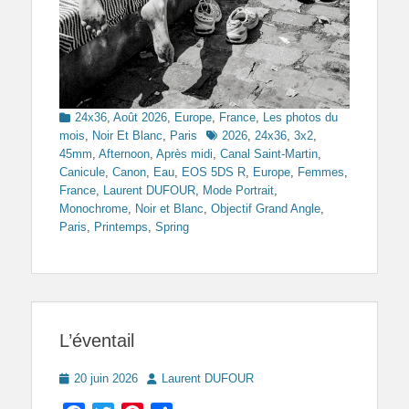
Categories
24x36
,
Août 2026
,
Europe
,
France
,
Les photos du
Tags
mois
,
Noir Et Blanc
,
Paris
2026
,
24x36
,
3x2
,
45mm
,
Afternoon
,
Après midi
,
Canal Saint-Martin
,
Canicule
,
Canon
,
Eau
,
EOS 5DS R
,
Europe
,
Femmes
,
France
,
Laurent DUFOUR
,
Mode Portrait
,
Monochrome
,
Noir et Blanc
,
Objectif Grand Angle
,
Paris
,
Printemps
,
Spring
L’éventail
Posted
Author
20 juin 2026
Laurent DUFOUR
on