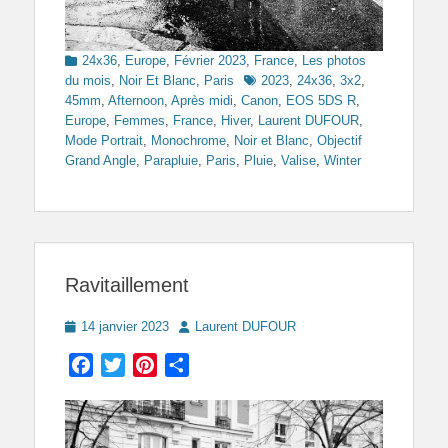
Categories
24x36
,
Europe
,
Février 2023
,
France
,
Les photos
Tags
du mois
,
Noir Et Blanc
,
Paris
2023
,
24x36
,
3x2
,
45mm
,
Afternoon
,
Après midi
,
Canon
,
EOS 5DS R
,
Europe
,
Femmes
,
France
,
Hiver
,
Laurent DUFOUR
,
Mode Portrait
,
Monochrome
,
Noir et Blanc
,
Objectif
Grand Angle
,
Parapluie
,
Paris
,
Pluie
,
Valise
,
Winter
Ravitaillement
Posted
Author
14 janvier 2023
Laurent DUFOUR
on
Facebook
Twitter
Pinterest
Partager