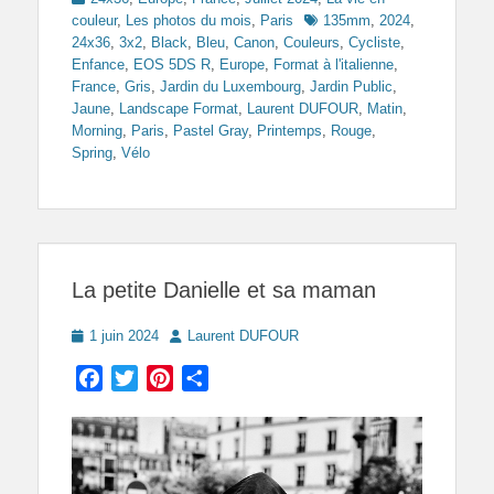
Tags
couleur
,
Les photos du mois
,
Paris
135mm
,
2024
,
24x36
,
3x2
,
Black
,
Bleu
,
Canon
,
Couleurs
,
Cycliste
,
Enfance
,
EOS 5DS R
,
Europe
,
Format à l'italienne
,
France
,
Gris
,
Jardin du Luxembourg
,
Jardin Public
,
Jaune
,
Landscape Format
,
Laurent DUFOUR
,
Matin
,
Morning
,
Paris
,
Pastel Gray
,
Printemps
,
Rouge
,
Spring
,
Vélo
La petite Danielle et sa maman
Posted
Author
1 juin 2024
Laurent DUFOUR
on
Facebook
Twitter
Pinterest
Partager