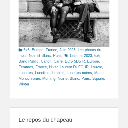
Categories
6x6
,
Europe
,
France
,
Juin 2023
,
Les photos du
Tags
mois
,
Noir Et Blanc
,
Paris
135mm
,
2023
,
6x6
,
Banc Public
,
Canon
,
Carré
,
EOS 5DS R
,
Europe
,
Femmes
,
France
,
Hiver
,
Laurent DUFOUR
,
Louvre
,
Lunettes
,
Lunettes de soleil
,
Lunettes noires
,
Matin
,
Monochrome
,
Morning
,
Noir et Blanc
,
Paris
,
Square
,
Winter
Le repos du chapeau