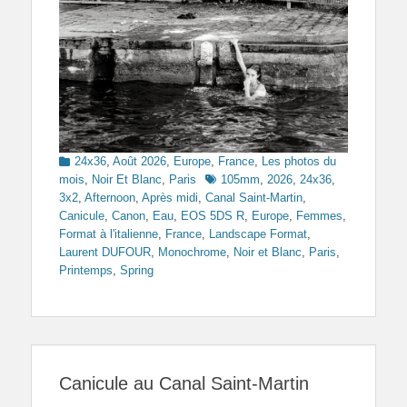
Categories
24x36
,
Août 2026
,
Europe
,
France
,
Les photos du
Tags
mois
,
Noir Et Blanc
,
Paris
105mm
,
2026
,
24x36
,
3x2
,
Afternoon
,
Après midi
,
Canal Saint-Martin
,
Canicule
,
Canon
,
Eau
,
EOS 5DS R
,
Europe
,
Femmes
,
Format à l'italienne
,
France
,
Landscape Format
,
Laurent DUFOUR
,
Monochrome
,
Noir et Blanc
,
Paris
,
Printemps
,
Spring
Canicule au Canal Saint-Martin