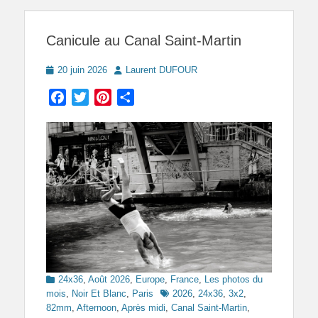
Canicule au Canal Saint-Martin
Posted
Author
20 juin 2026
Laurent DUFOUR
on
Facebook
Twitter
Pinterest
Partager
Categories
24x36
,
Août 2026
,
Europe
,
France
,
Les photos du
Tags
mois
,
Noir Et Blanc
,
Paris
2026
,
24x36
,
3x2
,
82mm
,
Afternoon
,
Après midi
,
Canal Saint-Martin
,