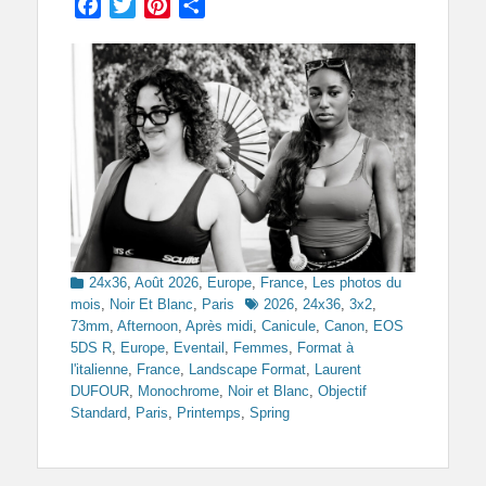
Facebook
Twitter
Pinterest
Partager
Categories
24x36
,
Août 2026
,
Europe
,
France
,
Les photos du
Tags
mois
,
Noir Et Blanc
,
Paris
2026
,
24x36
,
3x2
,
73mm
,
Afternoon
,
Après midi
,
Canicule
,
Canon
,
EOS
5DS R
,
Europe
,
Eventail
,
Femmes
,
Format à
l'italienne
,
France
,
Landscape Format
,
Laurent
DUFOUR
,
Monochrome
,
Noir et Blanc
,
Objectif
Standard
,
Paris
,
Printemps
,
Spring