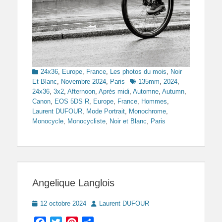
Categories
24x36
,
Europe
,
France
,
Les photos du mois
,
Noir
Tags
Et Blanc
,
Novembre 2024
,
Paris
135mm
,
2024
,
24x36
,
3x2
,
Afternoon
,
Après midi
,
Automne
,
Autumn
,
Canon
,
EOS 5DS R
,
Europe
,
France
,
Hommes
,
Laurent DUFOUR
,
Mode Portrait
,
Monochrome
,
Monocycle
,
Monocycliste
,
Noir et Blanc
,
Paris
Angelique Langlois
Posted
Author
12 octobre 2024
Laurent DUFOUR
on