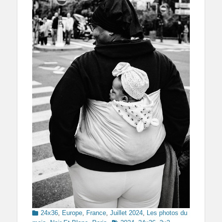
Categories
24x36
,
Europe
,
France
,
Juillet 2024
,
Les photos du