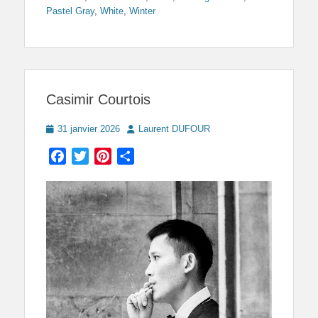
Pastel Gray
,
White
,
Winter
Casimir Courtois
Posted
Author
31 janvier 2026
Laurent DUFOUR
on
Facebook
Twitter
Pinterest
Partager