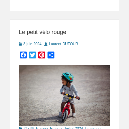
Le petit vélo rouge
Posted
Author
8 juin 2024
Laurent DUFOUR
on
Facebook
Twitter
Pinterest
Partager
Categories
24x36
,
Europe
,
France
,
Juillet 2024
,
La vie en