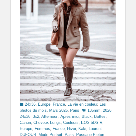
Categories
24x36
,
Europe
,
France
,
La vie en couleur
,
Les
Tags
photos du mois
,
Mars 2026
,
Paris
135mm
,
2026
,
24x36
,
3x2
,
Afternoon
,
Après midi
,
Black
,
Bottes
,
Canon
,
Cheveux Longs
,
Couleurs
,
EOS 5DS R
,
Europe
,
Femmes
,
France
,
Hiver
,
Kaki
,
Laurent
DUFOUR
,
Mode Portrait
,
Paris
,
Passage Pieton
,