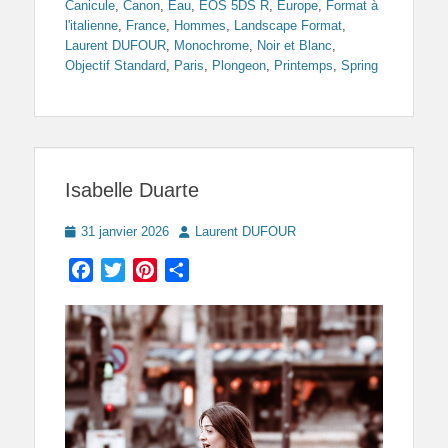
Canicule
,
Canon
,
Eau
,
EOS 5DS R
,
Europe
,
Format à
l'italienne
,
France
,
Hommes
,
Landscape Format
,
Laurent DUFOUR
,
Monochrome
,
Noir et Blanc
,
Objectif Standard
,
Paris
,
Plongeon
,
Printemps
,
Spring
Isabelle Duarte
Posted
Author
31 janvier 2026
Laurent DUFOUR
on
Facebook
Twitter
Pinterest
Partager