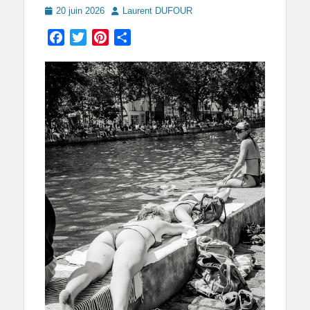
Posted
Author
20 juin 2026
Laurent DUFOUR
on
Facebook
Twitter
Pinterest
Partager