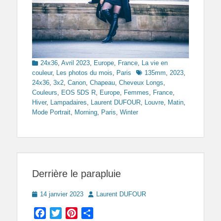
Categories
24x36
,
Avril 2023
,
Europe
,
France
,
La vie en
Tags
couleur
,
Les photos du mois
,
Paris
135mm
,
2023
,
24x36
,
3x2
,
Canon
,
Chapeau
,
Cheveux Longs
,
Couleurs
,
EOS 5DS R
,
Europe
,
Femmes
,
France
,
Hiver
,
Lampadaires
,
Laurent DUFOUR
,
Louvre
,
Matin
,
Mode Portrait
,
Morning
,
Paris
,
Winter
Derrière le parapluie
Posted
Author
14 janvier 2023
Laurent DUFOUR
on
Facebook
Twitter
Pinterest
Partager