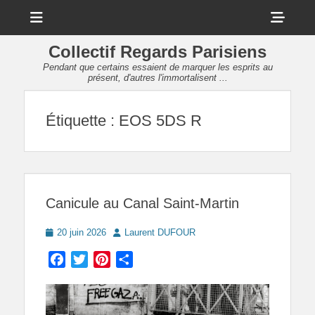
Menu
Sho
Head
Collectif Regards Parisiens
Side
Pendant que certains essaient de marquer les esprits au
présent, d'autres l'immortalisent ...
Cont
Étiquette :
EOS 5DS R
Canicule au Canal Saint-Martin
Posted
Author
20 juin 2026
Laurent DUFOUR
on
Facebook
Twitter
Pinterest
Partager