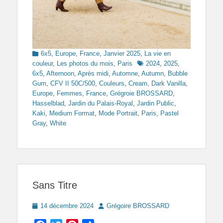
Categories
6x5
,
Europe
,
France
,
Janvier 2025
,
La vie en
Tags
couleur
,
Les photos du mois
,
Paris
2024
,
2025
,
6x5
,
Afternoon
,
Après midi
,
Automne
,
Autumn
,
Bubble
Gum
,
CFV II 50C/500
,
Couleurs
,
Cream
,
Dark Vanilla
,
Europe
,
Femmes
,
France
,
Grégroie BROSSARD
,
Hasselblad
,
Jardin du Palais-Royal
,
Jardin Public
,
Kaki
,
Medium Format
,
Mode Portrait
,
Paris
,
Pastel
Gray
,
White
Sans Titre
Posted
Author
14 décembre 2024
Grégoire BROSSARD
on