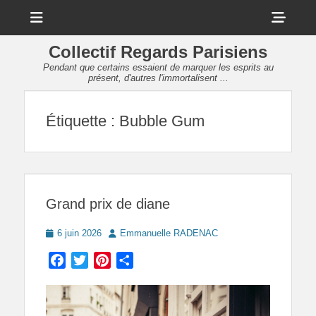
Menu
Sho
Head
Collectif Regards Parisiens
Side
Pendant que certains essaient de marquer les esprits au
présent, d'autres l'immortalisent ...
Cont
Étiquette :
Bubble Gum
Grand prix de diane
Posted
Author
6 juin 2026
Emmanuelle RADENAC
on
Facebook
Twitter
Pinterest
Partager