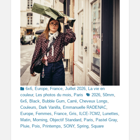
Categories
6x6
,
Europe
,
France
,
Juillet 2026
,
La vie en
Tags
couleur
,
Les photos du mois
,
Paris
2026
,
50mm
,
6x6
,
Black
,
Bubble Gum
,
Carré
,
Cheveux Longs
,
Couleurs
,
Dark Vanilla
,
Emmanuelle RADENAC
,
Europe
,
Femmes
,
France
,
Gris
,
ILCE-7CM2
,
Lunettes
,
Matin
,
Morning
,
Objectif Standard
,
Paris
,
Pastel Gray
,
Pluie
,
Pois
,
Printemps
,
SONY
,
Spring
,
Square