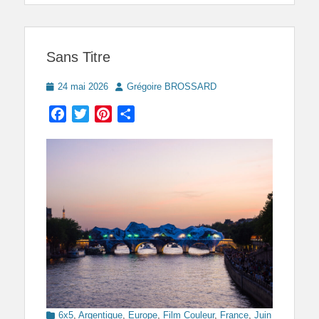
Sans Titre
Posted
Author
24 mai 2026
Grégoire BROSSARD
on
Facebook
Twitter
Pinterest
Partager
Categories
6x5
,
Argentique
,
Europe
,
Film Couleur
,
France
,
Juin