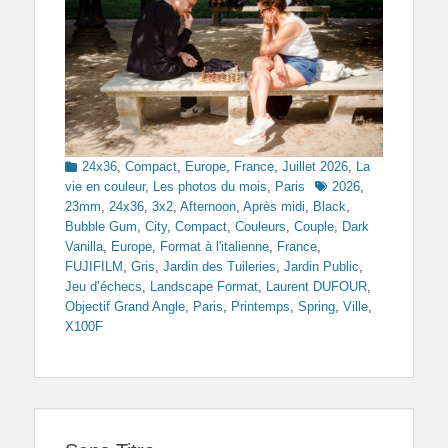
Categories
24x36
,
Compact
,
Europe
,
France
,
Juillet 2026
,
La
Tags
vie en couleur
,
Les photos du mois
,
Paris
2026
,
23mm
,
24x36
,
3x2
,
Afternoon
,
Après midi
,
Black
,
Bubble Gum
,
City
,
Compact
,
Couleurs
,
Couple
,
Dark
Vanilla
,
Europe
,
Format à l'italienne
,
France
,
FUJIFILM
,
Gris
,
Jardin des Tuileries
,
Jardin Public
,
Jeu d’échecs
,
Landscape Format
,
Laurent DUFOUR
,
Objectif Grand Angle
,
Paris
,
Printemps
,
Spring
,
Ville
,
X100F