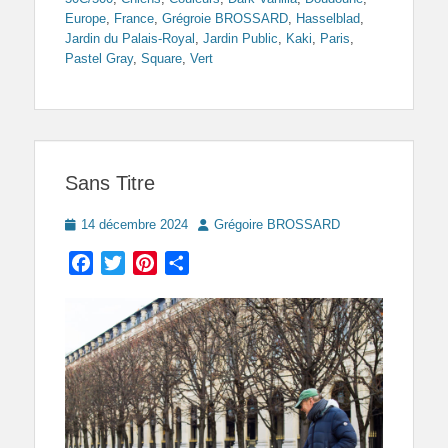
Europe
,
France
,
Grégroie BROSSARD
,
Hasselblad
,
Jardin du Palais-Royal
,
Jardin Public
,
Kaki
,
Paris
,
Pastel Gray
,
Square
,
Vert
Sans Titre
Posted
Author
14 décembre 2024
Grégoire BROSSARD
on
Facebook
Twitter
Pinterest
Partager