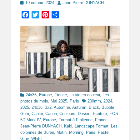
Posted
Author
10 octobre 2024
Jean-Pierre DUNYACH
on
Facebook
Twitter
Pinterest
Partager
Categories
24x36
,
Europe
,
France
,
La vie en couleur
,
Les
Tags
photos du mois
,
Mai 2025
,
Paris
200mm
,
2024
,
2025
,
24x36
,
3x2
,
Automne
,
Autumn
,
Black
,
Bubble
Gum
,
Cahier
,
Canon
,
Couleurs
,
Dessin
,
Ecriture
,
EOS
5D Mark IV
,
Europe
,
Format à l'italienne
,
France
,
Jean-Pierre DUNYACH
,
Kaki
,
Landscape Format
,
Les
colonnes de Buren
,
Matin
,
Morning
,
Paris
,
Pastel
Gray
,
White