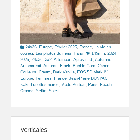
Categories
24x36
,
Europe
,
Février 2025
,
France
,
La vie en
Tags
couleur
,
Les photos du mois
,
Paris
145mm
,
2024
,
2025
,
24x36
,
3x2
,
Afternoon
,
Après midi
,
Automne
,
Autoportrait
,
Autumn
,
Black
,
Bubble Gum
,
Canon
,
Couleurs
,
Cream
,
Dark Vanilla
,
EOS 5D Mark IV
,
Europe
,
Femmes
,
France
,
Jean-Pierre DUNYACH
,
Kaki
,
Lunettes noires
,
Mode Portrait
,
Paris
,
Peach-
Orange
,
Selfie
,
Soleil
Verticales