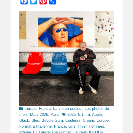
Facebook
Twitter
Pinterest
Partager
Categories
Europe
,
France
,
La vie en couleur
,
Les photos du
Tags
mois
,
Mars 2026
,
Paris
2026
,
5.1mm
,
Apple
,
Black
,
Bleu
,
Bubble Gum
,
Couleurs
,
Cream
,
Europe
,
Format à l'italienne
,
France
,
Gris
,
Hiver
,
Hommes
,
iPhone 13
,
Landscape Format
,
Laurent DUFOUR
,