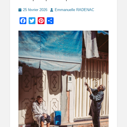
Posted
Author
25 février 2026
Emmanuelle RADENAC
on
Facebook
Twitter
Pinterest
Partager