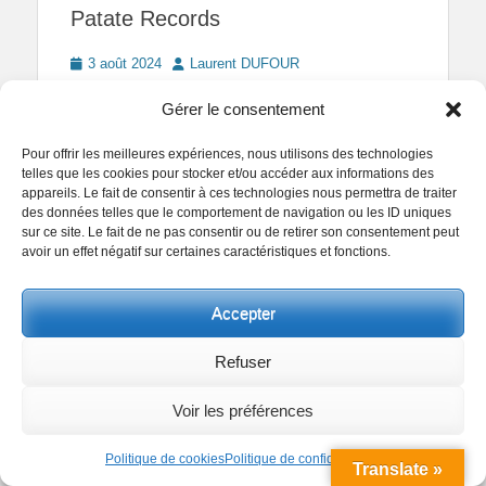
Patate Records
Posted
Author
3 août 2024
Laurent DUFOUR
on
Facebook
Twitter
Pinterest
Partager
Gérer le consentement
Pour offrir les meilleures expériences, nous utilisons des technologies
telles que les cookies pour stocker et/ou accéder aux informations des
appareils. Le fait de consentir à ces technologies nous permettra de traiter
des données telles que le comportement de navigation ou les ID uniques
sur ce site. Le fait de ne pas consentir ou de retirer son consentement peut
avoir un effet négatif sur certaines caractéristiques et fonctions.
Accepter
Refuser
Categories
24x36
,
Argentique
,
Canon EOS 1V
,
Europe
,
Film
Couleur
,
France
,
Kodak Portra 400
,
La vie en couleur
,
Voir les préférences
Tags
Les photos du mois
,
Paris
,
Septembre 2024
2024
,
24x36
,
3x2
,
Afternoon
,
Analog Photography
,
Politique de cookies
Politique de confidentialité
Translate »
Analogique
,
Après midi
,
Argentique
,
Black
,
Boutique
,