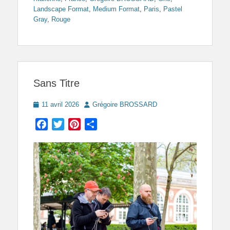
Landscape Format
,
Medium Format
,
Paris
,
Pastel
Gray
,
Rouge
Sans Titre
Posted
Author
11 avril 2026
Grégoire BROSSARD
on
Facebook
Twitter
Pinterest
Partager