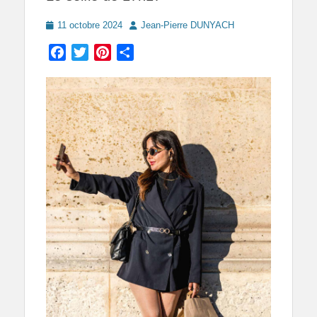
Posted
Author
11 octobre 2024
Jean-Pierre DUNYACH
on
Facebook
Twitter
Pinterest
Partager