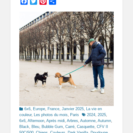
Facebook
Twitter
Pinterest
Partager
Categories
6x6
,
Europe
,
France
,
Janvier 2025
,
La vie en
Tags
couleur
,
Les photos du mois
,
Paris
2024
,
2025
,
6x6
,
Afternoon
,
Après midi
,
Arbres
,
Automne
,
Autumn
,
Black
,
Bleu
,
Bubble Gum
,
Carré
,
Casquette
,
CFV II
50C/500
,
Chiens
,
Couleurs
,
Dark Vanilla
,
Doudoune
,