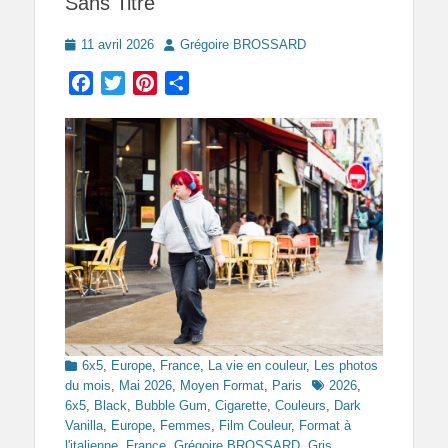
Sans Titre
Posted
Author
11 avril 2026
Grégoire BROSSARD
on
Facebook
Twitter
Pinterest
Partager
Categories
6x5
,
Europe
,
France
,
La vie en couleur
,
Les photos
Tags
du mois
,
Mai 2026
,
Moyen Format
,
Paris
2026
,
6x5
,
Black
,
Bubble Gum
,
Cigarette
,
Couleurs
,
Dark
Vanilla
,
Europe
,
Femmes
,
Film Couleur
,
Format à
l'italienne
,
France
,
Grégoire BROSSARD
,
Gris
,