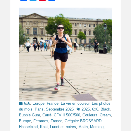
Categories
6x6
,
Europe
,
France
,
La vie en couleur
,
Les photos
Tags
du mois
,
Paris
,
Septembre 2025
2025
,
6x6
,
Black
,
Bubble Gum
,
Carré
,
CFV II 50C/500
,
Couleurs
,
Cream
,
Europe
,
Femmes
,
France
,
Grégoire BROSSARD
,
Hasselblad
,
Kaki
,
Lunettes noires
,
Matin
,
Morning
,