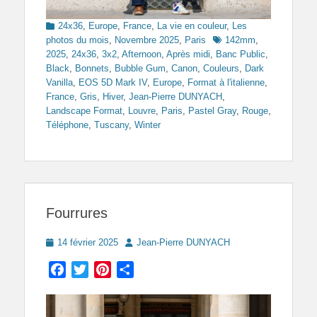
Categories
24x36
,
Europe
,
France
,
La vie en couleur
,
Les
Tags
photos du mois
,
Novembre 2025
,
Paris
142mm
,
2025
,
24x36
,
3x2
,
Afternoon
,
Après midi
,
Banc Public
,
Black
,
Bonnets
,
Bubble Gum
,
Canon
,
Couleurs
,
Dark
Vanilla
,
EOS 5D Mark IV
,
Europe
,
Format à l'italienne
,
France
,
Gris
,
Hiver
,
Jean-Pierre DUNYACH
,
Landscape Format
,
Louvre
,
Paris
,
Pastel Gray
,
Rouge
,
Téléphone
,
Tuscany
,
Winter
Fourrures
Posted
Author
14 février 2025
Jean-Pierre DUNYACH
on
Facebook
Twitter
Pinterest
Partager