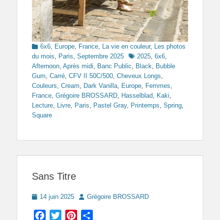
Categories
6x6
,
Europe
,
France
,
La vie en couleur
,
Les photos
Tags
du mois
,
Paris
,
Septembre 2025
2025
,
6x6
,
Afternoon
,
Après midi
,
Banc Public
,
Black
,
Bubble
Gum
,
Carré
,
CFV II 50C/500
,
Cheveux Longs
,
Couleurs
,
Cream
,
Dark Vanilla
,
Europe
,
Femmes
,
France
,
Grégoire BROSSARD
,
Hasselblad
,
Kaki
,
Lecture
,
Livre
,
Paris
,
Pastel Gray
,
Printemps
,
Spring
,
Square
Sans Titre
Posted
Author
14 juin 2025
Grégoire BROSSARD
on
Facebook
Twitter
Pinterest
Partager