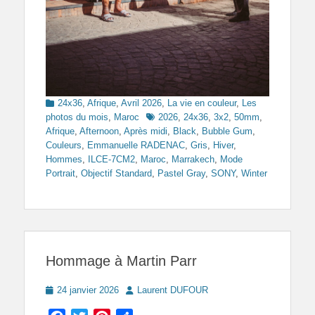
Categories
24x36
,
Afrique
,
Avril 2026
,
La vie en couleur
,
Les
Tags
photos du mois
,
Maroc
2026
,
24x36
,
3x2
,
50mm
,
Afrique
,
Afternoon
,
Après midi
,
Black
,
Bubble Gum
,
Couleurs
,
Emmanuelle RADENAC
,
Gris
,
Hiver
,
Hommes
,
ILCE-7CM2
,
Maroc
,
Marrakech
,
Mode
Portrait
,
Objectif Standard
,
Pastel Gray
,
SONY
,
Winter
Hommage à Martin Parr
Posted
Author
24 janvier 2026
Laurent DUFOUR
on