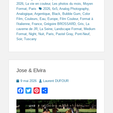
2026
,
La vie en couleur
,
Les photos du mois
,
Moyen
Tags
Format
,
Paris
2026
,
6x5
,
Analog Photography
,
Analogique
,
Argentique
,
Black
,
Bubble Gum
,
Color
Film
,
Couleurs
,
Eau
,
Europe
,
Film Couleur
,
Format à
l'italienne
,
France
,
Grégoire BROSSARD
,
Gris
,
La
caverne de JR
,
La Seine
,
Landscape Format
,
Medium
Format
,
Night
,
Nuit
,
Paris
,
Pastel Gray
,
Pont-Neuf
,
Soir
,
Tuscany
Jose & Elvira
Posted
Author
9 mai 2026
Laurent DUFOUR
on
Facebook
Twitter
Pinterest
Partager