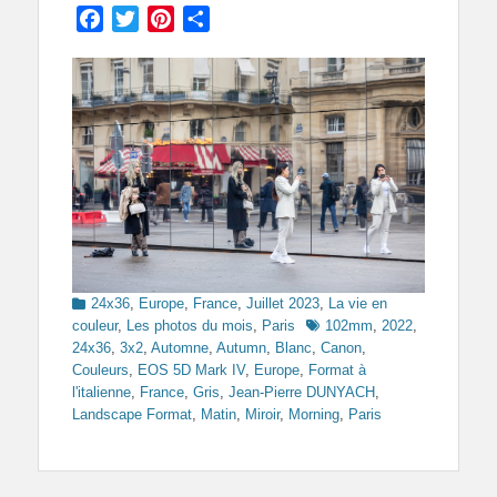
Facebook
Twitter
Pinterest
Partager
Categories
24x36
,
Europe
,
France
,
Juillet 2023
,
La vie en
Tags
couleur
,
Les photos du mois
,
Paris
102mm
,
2022
,
24x36
,
3x2
,
Automne
,
Autumn
,
Blanc
,
Canon
,
Couleurs
,
EOS 5D Mark IV
,
Europe
,
Format à
l'italienne
,
France
,
Gris
,
Jean-Pierre DUNYACH
,
Landscape Format
,
Matin
,
Miroir
,
Morning
,
Paris