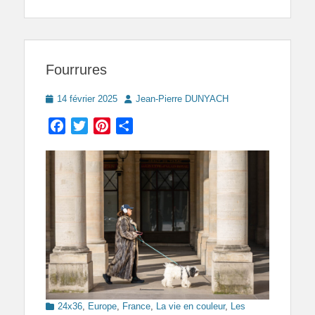
Fourrures
Posted
Author
14 février 2025
Jean-Pierre DUNYACH
on
Facebook
Twitter
Pinterest
Partager
Categories
24x36
,
Europe
,
France
,
La vie en couleur
,
Les