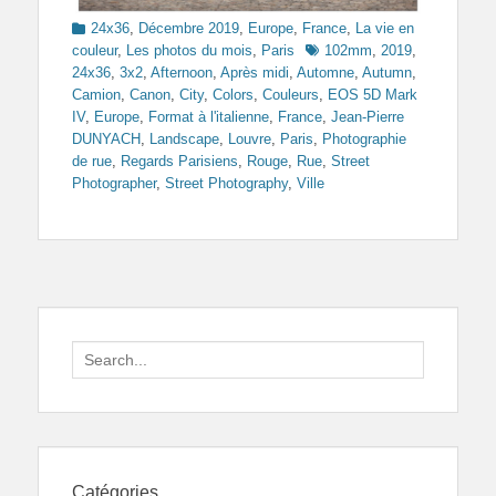
Categories
24x36
,
Décembre 2019
,
Europe
,
France
,
La vie en
Tags
couleur
,
Les photos du mois
,
Paris
102mm
,
2019
,
24x36
,
3x2
,
Afternoon
,
Après midi
,
Automne
,
Autumn
,
Camion
,
Canon
,
City
,
Colors
,
Couleurs
,
EOS 5D Mark
IV
,
Europe
,
Format à l'italienne
,
France
,
Jean-Pierre
DUNYACH
,
Landscape
,
Louvre
,
Paris
,
Photographie
de rue
,
Regards Parisiens
,
Rouge
,
Rue
,
Street
Photographer
,
Street Photography
,
Ville
Search
for:
Catégories