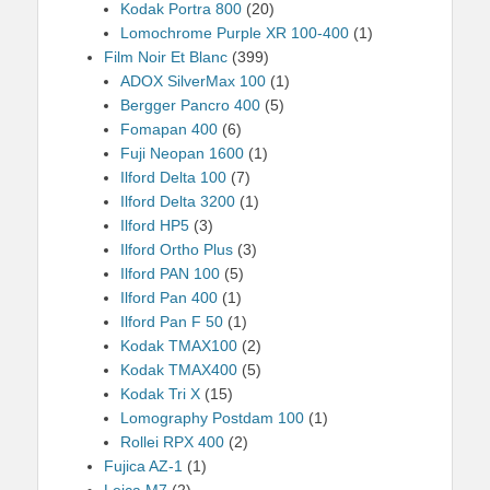
Kodak Portra 800
(20)
Lomochrome Purple XR 100-400
(1)
Film Noir Et Blanc
(399)
ADOX SilverMax 100
(1)
Bergger Pancro 400
(5)
Fomapan 400
(6)
Fuji Neopan 1600
(1)
Ilford Delta 100
(7)
Ilford Delta 3200
(1)
Ilford HP5
(3)
Ilford Ortho Plus
(3)
Ilford PAN 100
(5)
Ilford Pan 400
(1)
Ilford Pan F 50
(1)
Kodak TMAX100
(2)
Kodak TMAX400
(5)
Kodak Tri X
(15)
Lomography Postdam 100
(1)
Rollei RPX 400
(2)
Fujica AZ-1
(1)
Leica M7
(2)