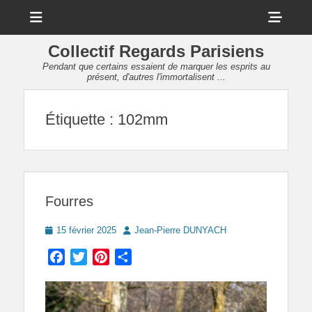
Menu
Sho
Head
Collectif Regards Parisiens
Side
Pendant que certains essaient de marquer les esprits au
présent, d'autres l'immortalisent ...
Cont
Étiquette :
102mm
Fourres
Posted
Author
15 février 2025
Jean-Pierre DUNYACH
on
Facebook
Twitter
Pinterest
Partager