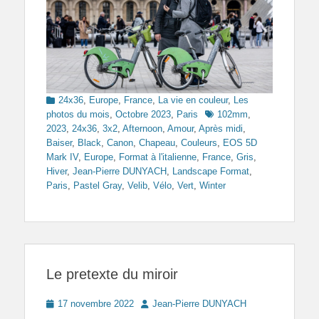
Categories
24x36
,
Europe
,
France
,
La vie en couleur
,
Les
Tags
photos du mois
,
Octobre 2023
,
Paris
102mm
,
2023
,
24x36
,
3x2
,
Afternoon
,
Amour
,
Après midi
,
Baiser
,
Black
,
Canon
,
Chapeau
,
Couleurs
,
EOS 5D
Mark IV
,
Europe
,
Format à l'italienne
,
France
,
Gris
,
Hiver
,
Jean-Pierre DUNYACH
,
Landscape Format
,
Paris
,
Pastel Gray
,
Velib
,
Vélo
,
Vert
,
Winter
Le pretexte du miroir
Posted
Author
17 novembre 2022
Jean-Pierre DUNYACH
on