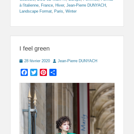
à l'italienne
,
France
,
Hiver
,
Jean-Pierre DUNYACH
,
Landscape Format
,
Paris
,
Winter
I feel green
Posted
Author
28 février 2020
Jean-Pierre DUNYACH
on
Facebook
Twitter
Pinterest
Partager