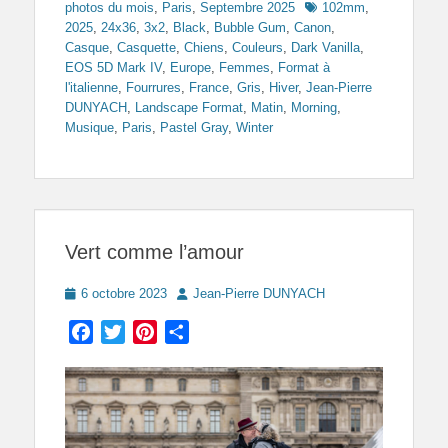
Tags
photos du mois
,
Paris
,
Septembre 2025
102mm
,
2025
,
24x36
,
3x2
,
Black
,
Bubble Gum
,
Canon
,
Casque
,
Casquette
,
Chiens
,
Couleurs
,
Dark Vanilla
,
EOS 5D Mark IV
,
Europe
,
Femmes
,
Format à
l'italienne
,
Fourrures
,
France
,
Gris
,
Hiver
,
Jean-Pierre
DUNYACH
,
Landscape Format
,
Matin
,
Morning
,
Musique
,
Paris
,
Pastel Gray
,
Winter
Vert comme l’amour
Posted
Author
6 octobre 2023
Jean-Pierre DUNYACH
on
Facebook
Twitter
Pinterest
Partager