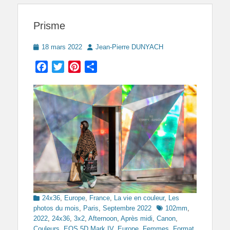
Prisme
Posted
Author
18 mars 2022
Jean-Pierre DUNYACH
on
Facebook
Twitter
Pinterest
Partager
Categories
24x36
,
Europe
,
France
,
La vie en couleur
,
Les
Tags
photos du mois
,
Paris
,
Septembre 2022
102mm
,
2022
,
24x36
,
3x2
,
Afternoon
,
Après midi
,
Canon
,
Couleurs
,
EOS 5D Mark IV
,
Europe
,
Femmes
,
Format