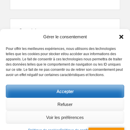
Copyright
Gérer le consentement
Reproduction interdite.
Textes et photographies
sont la propriété des auteurs.
Pour offrir les meilleures expériences, nous utilisons des technologies
© Regards Parisiens 2011-2026.
telles que les cookies pour stocker et/ou accéder aux informations des
appareils. Le fait de consentir à ces technologies nous permettra de traiter
des données telles que le comportement de navigation ou les ID uniques
sur ce site. Le fait de ne pas consentir ou de retirer son consentement peut
avoir un effet négatif sur certaines caractéristiques et fonctions.
Copyright © 2026
Collectif Regards Parisiens
. All
Accepter
Rights Reserved.
Politique de confidentialité
Clean Box by
Catch Themes
Refuser
Voir les préférences