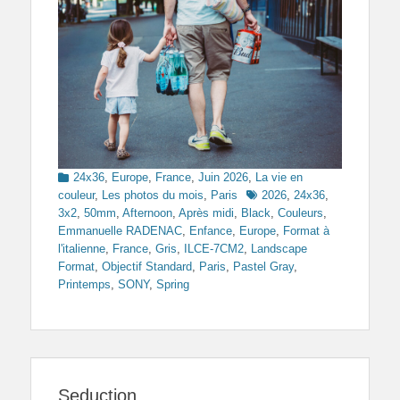
Categories
24x36
,
Europe
,
France
,
Juin 2026
,
La vie en
Tags
couleur
,
Les photos du mois
,
Paris
2026
,
24x36
,
3x2
,
50mm
,
Afternoon
,
Après midi
,
Black
,
Couleurs
,
Emmanuelle RADENAC
,
Enfance
,
Europe
,
Format à
l'italienne
,
France
,
Gris
,
ILCE-7CM2
,
Landscape
Format
,
Objectif Standard
,
Paris
,
Pastel Gray
,
Printemps
,
SONY
,
Spring
Seduction