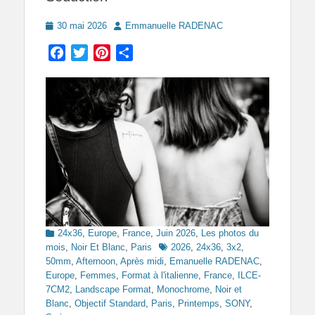
Posted
Author
30 mai 2026
Emmanuelle RADENAC
on
Facebook
Twitter
Pinterest
Partager
Categories
24x36
,
Europe
,
France
,
Juin 2026
,
Les photos du
Tags
mois
,
Noir Et Blanc
,
Paris
2026
,
24x36
,
3x2
,
50mm
,
Afternoon
,
Après midi
,
Emanuelle RADENAC
,
Europe
,
Femmes
,
Format à l'italienne
,
France
,
ILCE-
7CM2
,
Landscape Format
,
Monochrome
,
Noir et
Blanc
,
Objectif Standard
,
Paris
,
Printemps
,
SONY
,