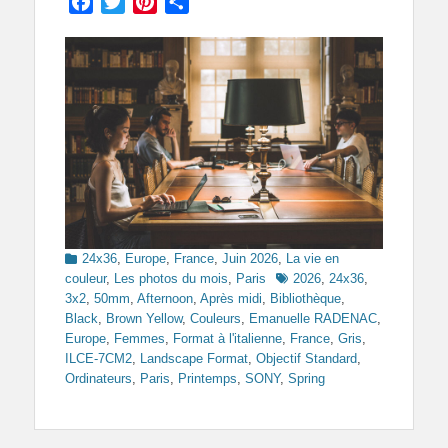
Facebook
Twitter
Pinterest
Partager
Categories
24x36
,
Europe
,
France
,
Juin 2026
,
La vie en
Tags
couleur
,
Les photos du mois
,
Paris
2026
,
24x36
,
3x2
,
50mm
,
Afternoon
,
Après midi
,
Bibliothèque
,
Black
,
Brown Yellow
,
Couleurs
,
Emanuelle RADENAC
,
Europe
,
Femmes
,
Format à l'italienne
,
France
,
Gris
,
ILCE-7CM2
,
Landscape Format
,
Objectif Standard
,
Ordinateurs
,
Paris
,
Printemps
,
SONY
,
Spring