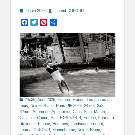
Posted
Author
20 juin 2026
Laurent DUFOUR
on
Facebook
Twitter
Pinterest
Partager
Categories
24x36
,
Août 2026
,
Europe
,
France
,
Les photos du
Tags
mois
,
Noir Et Blanc
,
Paris
2026
,
24x36
,
3x2
,
82mm
,
Afternoon
,
Après midi
,
Canal Saint-Martin
,
Canicule
,
Canon
,
Eau
,
EOS 5DS R
,
Europe
,
Format à
l'italienne
,
France
,
Hommes
,
Landscape Format
,
Laurent DUFOUR
,
Monochrome
,
Noir et Blanc
,