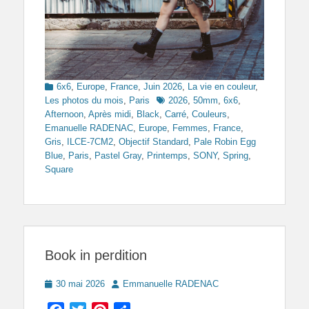
Categories
6x6
,
Europe
,
France
,
Juin 2026
,
La vie en couleur
,
Tags
Les photos du mois
,
Paris
2026
,
50mm
,
6x6
,
Afternoon
,
Après midi
,
Black
,
Carré
,
Couleurs
,
Emanuelle RADENAC
,
Europe
,
Femmes
,
France
,
Gris
,
ILCE-7CM2
,
Objectif Standard
,
Pale Robin Egg
Blue
,
Paris
,
Pastel Gray
,
Printemps
,
SONY
,
Spring
,
Square
Book in perdition
Posted
Author
30 mai 2026
Emmanuelle RADENAC
on