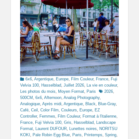
Categories
6x6
,
Argentique
,
Europe
,
Film Couleur
,
France
,
Fuji
Velvia 100
,
Hasselblad
,
Juillet 2026
,
La vie en couleur
,
Tags
Les photos du mois
,
Moyen Format
,
Paris
2026
,
500CM
,
6x6
,
Afternoon
,
Analog Photography
,
Analogique
,
Après midi
,
Argentique
,
Black
,
Blue-Gray
,
Café
,
Ceil
,
Color Film
,
Couleurs
,
Europe
,
EZ
Controller
,
Femmes
,
Film Couleur
,
Format à l'italienne
,
France
,
Fuji Velvia 100
,
Gris
,
Hasselblad
,
Landscape
Format
,
Laurent DUFOUR
,
Lunettes noires
,
NORITSU
KOKI
,
Pale Robin Egg Blue
,
Paris
,
Printemps
,
Spring
,