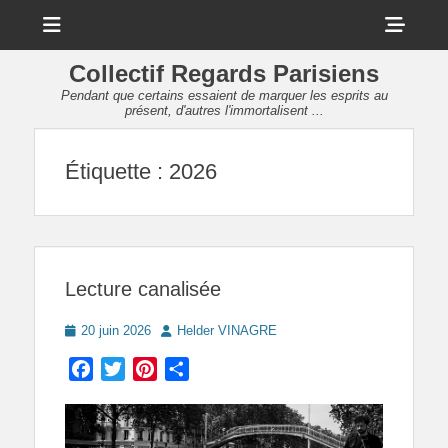
Menu
Sho
Head
Collectif Regards Parisiens
Side
Pendant que certains essaient de marquer les esprits au
présent, d'autres l'immortalisent ...
Cont
Étiquette :
2026
Lecture canalisée
Posted
Author
20 juin 2026
Helder VINAGRE
on
Facebook
Twitter
Pinterest
Partager