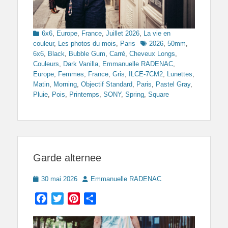
Categories
6x6
,
Europe
,
France
,
Juillet 2026
,
La vie en
Tags
couleur
,
Les photos du mois
,
Paris
2026
,
50mm
,
6x6
,
Black
,
Bubble Gum
,
Carré
,
Cheveux Longs
,
Couleurs
,
Dark Vanilla
,
Emmanuelle RADENAC
,
Europe
,
Femmes
,
France
,
Gris
,
ILCE-7CM2
,
Lunettes
,
Matin
,
Morning
,
Objectif Standard
,
Paris
,
Pastel Gray
,
Pluie
,
Pois
,
Printemps
,
SONY
,
Spring
,
Square
Garde alternee
Posted
Author
30 mai 2026
Emmanuelle RADENAC
on
Facebook
Twitter
Pinterest
Partager