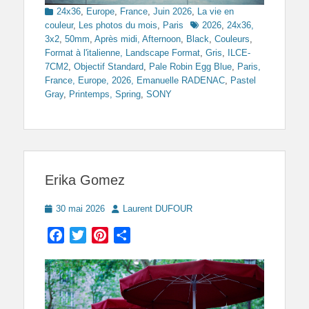
Categories
24x36
,
Europe
,
France
,
Juin 2026
,
La vie en
Tags
couleur
,
Les photos du mois
,
Paris
2026
,
24x36,
3x2
,
50mm
,
Après midi, Afternoon
,
Black
,
Couleurs
,
Format à l'italienne, Landscape Format
,
Gris
,
ILCE-
7CM2
,
Objectif Standard
,
Pale Robin Egg Blue
,
Paris,
France, Europe, 2026, Emanuelle RADENAC
,
Pastel
Gray
,
Printemps, Spring
,
SONY
Erika Gomez
Posted
Author
30 mai 2026
Laurent DUFOUR
on
Facebook
Twitter
Pinterest
Partager