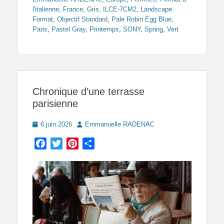
l'italienne
,
France
,
Gris
,
ILCE-7CM2
,
Landscape
Format
,
Objectif Standard
,
Pale Robin Egg Blue
,
Paris
,
Pastel Gray
,
Printemps
,
SONY
,
Spring
,
Vert
Chronique d’une terrasse
parisienne
Posted
Author
6 juin 2026
Emmanuelle RADENAC
on
Facebook
Twitter
Pinterest
Partager