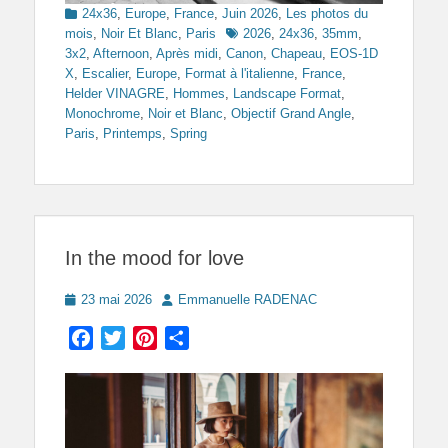
Categories
24x36
,
Europe
,
France
,
Juin 2026
,
Les photos du
Tags
mois
,
Noir Et Blanc
,
Paris
2026
,
24x36
,
35mm
,
3x2
,
Afternoon
,
Après midi
,
Canon
,
Chapeau
,
EOS-1D
X
,
Escalier
,
Europe
,
Format à l'italienne
,
France
,
Helder VINAGRE
,
Hommes
,
Landscape Format
,
Monochrome
,
Noir et Blanc
,
Objectif Grand Angle
,
Paris
,
Printemps
,
Spring
In the mood for love
Posted
Author
23 mai 2026
Emmanuelle RADENAC
on
Facebook
Twitter
Pinterest
Partager