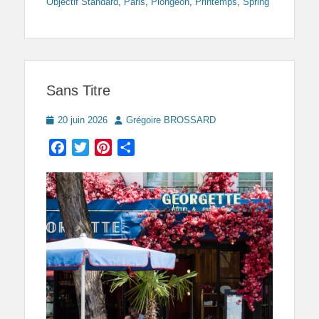
Objectif Standard
,
Paris
,
Plongeon
,
Printemps
,
Spring
Sans Titre
Posted
Author
20 juin 2026
Grégoire BROSSARD
on
Facebook
Twitter
Pinterest
Partager