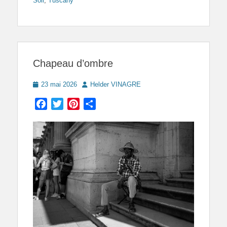
Soir
,
Tuscany
Chapeau d’ombre
Posted
Author
23 mai 2026
Helder VINAGRE
on
Facebook
Twitter
Pinterest
Partager