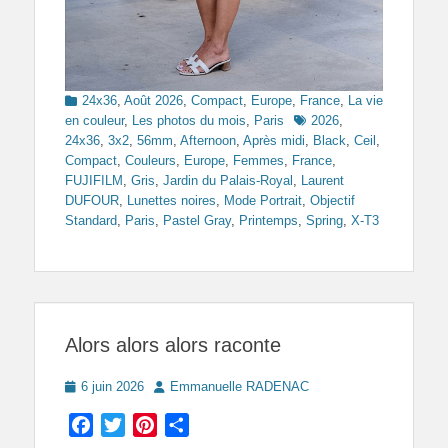
Categories
24x36
,
Août 2026
,
Compact
,
Europe
,
France
,
La vie
Tags
en couleur
,
Les photos du mois
,
Paris
2026
,
24x36
,
3x2
,
56mm
,
Afternoon
,
Après midi
,
Black
,
Ceil
,
Compact
,
Couleurs
,
Europe
,
Femmes
,
France
,
FUJIFILM
,
Gris
,
Jardin du Palais-Royal
,
Laurent
DUFOUR
,
Lunettes noires
,
Mode Portrait
,
Objectif
Standard
,
Paris
,
Pastel Gray
,
Printemps
,
Spring
,
X-T3
Alors alors alors raconte
Posted
Author
6 juin 2026
Emmanuelle RADENAC
on
Facebook
Twitter
Pinterest
Partager