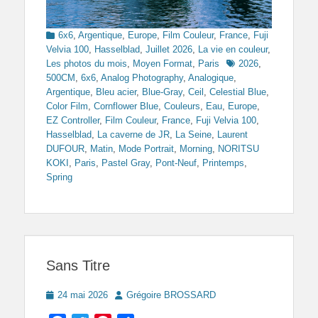
Categories
6x6
,
Argentique
,
Europe
,
Film Couleur
,
France
,
Fuji
Velvia 100
,
Hasselblad
,
Juillet 2026
,
La vie en couleur
,
Tags
Les photos du mois
,
Moyen Format
,
Paris
2026
,
500CM
,
6x6
,
Analog Photography
,
Analogique
,
Argentique
,
Bleu acier
,
Blue-Gray
,
Ceil
,
Celestial Blue
,
Color Film
,
Cornflower Blue
,
Couleurs
,
Eau
,
Europe
,
EZ Controller
,
Film Couleur
,
France
,
Fuji Velvia 100
,
Hasselblad
,
La caverne de JR
,
La Seine
,
Laurent
DUFOUR
,
Matin
,
Mode Portrait
,
Morning
,
NORITSU
KOKI
,
Paris
,
Pastel Gray
,
Pont-Neuf
,
Printemps
,
Spring
Sans Titre
Posted
Author
24 mai 2026
Grégoire BROSSARD
on