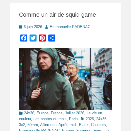
Comme un air de squid game
Posted
Author
6 juin 2026
Emmanuelle RADENAC
on
Facebook
Twitter
Pinterest
Partager
Categories
24x36
,
Europe
,
France
,
Juillet 2026
,
La vie en
Tags
couleur
,
Les photos du mois
,
Paris
2026
,
24x36
,
3x2
,
50mm
,
Afternoon
,
Après midi
,
Black
,
Couleurs
,
Emmanuelle RADENAC
,
Europe
,
Femmes
,
Format à