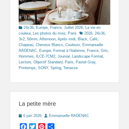
Categories
24x36
,
Europe
,
France
,
Juillet 2026
,
La vie en
Tags
couleur
,
Les photos du mois
,
Paris
2026
,
24x36
,
3x2
,
50mm
,
Afternoon
,
Après midi
,
Black
,
Café
,
Chapeau
,
Cheveux Blancs
,
Couleurs
,
Emmanuelle
RADENAC
,
Europe
,
Format à l'italienne
,
France
,
Gris
,
Hommes
,
ILCE-7CM2
,
Journal
,
Landscape Format
,
Lecture
,
Objectif Standard
,
Paris
,
Pastel Gray
,
Printemps
,
SONY
,
Spring
,
Terrasse
La petite mère
Posted
Author
6 juin 2026
Emmanuelle RADENAC
on
Facebook
Twitter
Pinterest
Partager