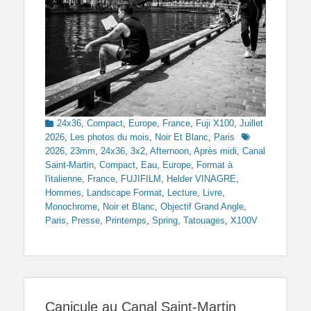
Categories
24x36
,
Compact
,
Europe
,
France
,
Fuji X100
,
Juillet
Tags
2026
,
Les photos du mois
,
Noir Et Blanc
,
Paris
2026
,
23mm
,
24x36
,
3x2
,
Afternoon
,
Après midi
,
Canal
Saint-Martin
,
Compact
,
Eau
,
Europe
,
Format à
l'italienne
,
France
,
FUJIFILM
,
Helder VINAGRE
,
Hommes
,
Landscape Format
,
Lecture
,
Livre
,
Monochrome
,
Noir et Blanc
,
Objectif Grand Angle
,
Paris
,
Presse
,
Printemps
,
Spring
,
Tatouages
,
X100V
Canicule au Canal Saint-Martin