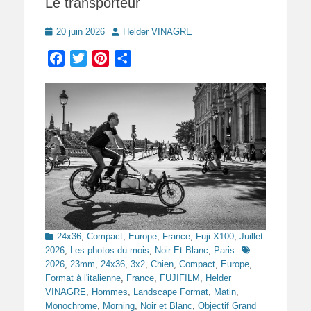
Le transporteur
Posted
Author
20 juin 2026
Helder VINAGRE
on
Facebook
Twitter
Pinterest
Partager
Categories
24x36
,
Compact
,
Europe
,
France
,
Fuji X100
,
Juillet
Tags
2026
,
Les photos du mois
,
Noir Et Blanc
,
Paris
2026
,
23mm
,
24x36
,
3x2
,
Chien
,
Compact
,
Europe
,
Format à l'italienne
,
France
,
FUJIFILM
,
Helder
VINAGRE
,
Hommes
,
Landscape Format
,
Matin
,
Monochrome
,
Morning
,
Noir et Blanc
,
Objectif Grand