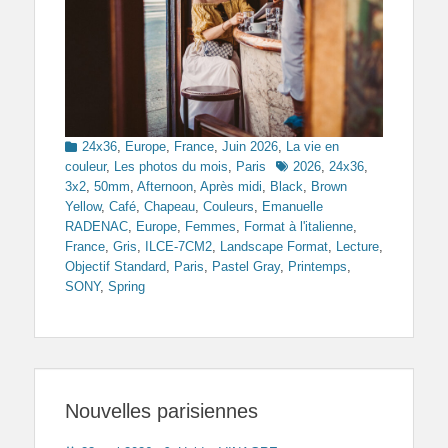
Categories
24x36
,
Europe
,
France
,
Juin 2026
,
La vie en
Tags
couleur
,
Les photos du mois
,
Paris
2026
,
24x36
,
3x2
,
50mm
,
Afternoon
,
Après midi
,
Black
,
Brown
Yellow
,
Café
,
Chapeau
,
Couleurs
,
Emanuelle
RADENAC
,
Europe
,
Femmes
,
Format à l'italienne
,
France
,
Gris
,
ILCE-7CM2
,
Landscape Format
,
Lecture
,
Objectif Standard
,
Paris
,
Pastel Gray
,
Printemps
,
SONY
,
Spring
Nouvelles parisiennes