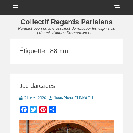
Menu
Sho
Head
Collectif Regards Parisiens
Side
Pendant que certains essaient de marquer les esprits au
présent, d'autres l'immortalisent ...
Cont
Étiquette :
88mm
Jeu darcades
Posted
Author
21 avril 2026
Jean-Pierre DUNYACH
on
Facebook
Twitter
Pinterest
Partager