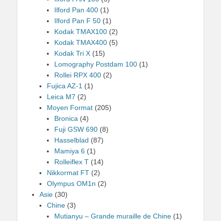
Ilford Pan 400
(1)
Ilford Pan F 50
(1)
Kodak TMAX100
(2)
Kodak TMAX400
(5)
Kodak Tri X
(15)
Lomography Postdam 100
(1)
Rollei RPX 400
(2)
Fujica AZ-1
(1)
Leica M7
(2)
Moyen Format
(205)
Bronica
(4)
Fuji GSW 690
(8)
Hasselblad
(87)
Mamiya 6
(1)
Rolleiflex T
(14)
Nikkormat FT
(2)
Olympus OM1n
(2)
Asie
(30)
Chine
(3)
Mutianyu – Grande muraille de Chine
(1)