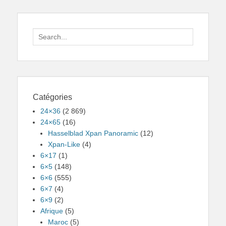
Search
for:
Catégories
24×36
(2 869)
24×65
(16)
Hasselblad Xpan Panoramic
(12)
Xpan-Like
(4)
6×17
(1)
6×5
(148)
6×6
(555)
6×7
(4)
6×9
(2)
Afrique
(5)
Maroc
(5)