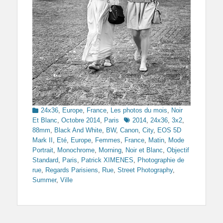
Categories
24x36
,
Europe
,
France
,
Les photos du mois
,
Noir
Tags
Et Blanc
,
Octobre 2014
,
Paris
2014
,
24x36
,
3x2
,
88mm
,
Black And White
,
BW
,
Canon
,
City
,
EOS 5D
Mark II
,
Eté
,
Europe
,
Femmes
,
France
,
Matin
,
Mode
Portrait
,
Monochrome
,
Morning
,
Noir et Blanc
,
Objectif
Standard
,
Paris
,
Patrick XIMENES
,
Photographie de
rue
,
Regards Parisiens
,
Rue
,
Street Photography
,
Summer
,
Ville