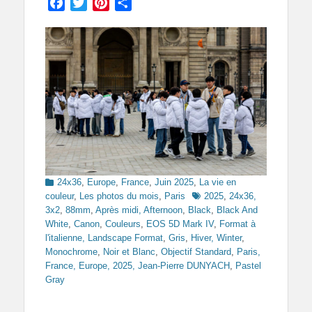
Facebook
Twitter
Pinterest
Partager
Categories
24x36
,
Europe
,
France
,
Juin 2025
,
La vie en
Tags
couleur
,
Les photos du mois
,
Paris
2025
,
24x36,
3x2
,
88mm
,
Après midi, Afternoon
,
Black
,
Black And
White
,
Canon
,
Couleurs
,
EOS 5D Mark IV
,
Format à
l'italienne, Landscape Format
,
Gris
,
Hiver, Winter
,
Monochrome
,
Noir et Blanc
,
Objectif Standard
,
Paris,
France, Europe, 2025, Jean-Pierre DUNYACH
,
Pastel
Gray