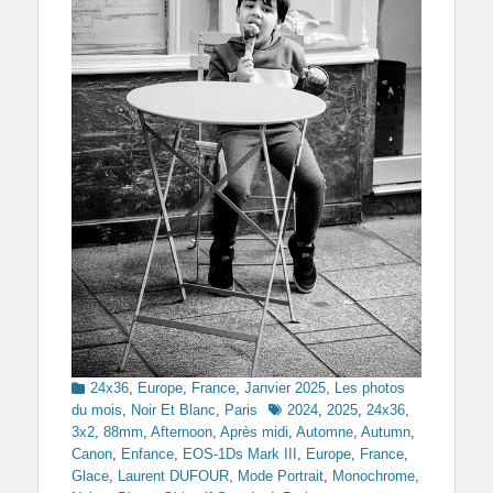
Categories
24x36
,
Europe
,
France
,
Janvier 2025
,
Les photos
Tags
du mois
,
Noir Et Blanc
,
Paris
2024
,
2025
,
24x36
,
3x2
,
88mm
,
Afternoon
,
Après midi
,
Automne
,
Autumn
,
Canon
,
Enfance
,
EOS-1Ds Mark III
,
Europe
,
France
,
Glace
,
Laurent DUFOUR
,
Mode Portrait
,
Monochrome
,