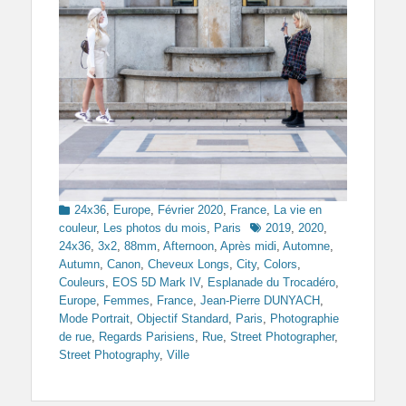
Categories
24x36
,
Europe
,
Février 2020
,
France
,
La vie en
Tags
couleur
,
Les photos du mois
,
Paris
2019
,
2020
,
24x36
,
3x2
,
88mm
,
Afternoon
,
Après midi
,
Automne
,
Autumn
,
Canon
,
Cheveux Longs
,
City
,
Colors
,
Couleurs
,
EOS 5D Mark IV
,
Esplanade du Trocadéro
,
Europe
,
Femmes
,
France
,
Jean-Pierre DUNYACH
,
Mode Portrait
,
Objectif Standard
,
Paris
,
Photographie
de rue
,
Regards Parisiens
,
Rue
,
Street Photographer
,
Street Photography
,
Ville