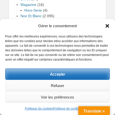
Magazine
(16)
Hors-Serie
(4)
Noir Et Blanc
(2 095)
Paysage Naturel
(2)
Gérer le consentement
Paysage Urbain
(27)
Portrait
(2)
Pour offrir les meilleures expériences, nous utilisons des technologies
Pose Longue
(82)
telles que les cookies pour stocker et/ou accéder aux informations des
Sports
(1)
appareils. Le fait de consentir à ces technologies nous permettra de traiter
Vidéo
(3)
des données telles que le comportement de navigation ou les ID uniques
sur ce site. Le fait de ne pas consentir ou de retirer son consentement peut
avoir un effet négatif sur certaines caractéristiques et fonctions.
Accepter
AOÛT 2026
Refuser
L
M
M
J
V
S
D
Voir les préférences
1
2
3
4
5
6
7
8
9
Politique de cookies
Politique de confidentialité
Translate »