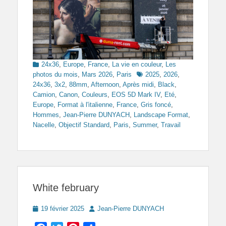
Categories
24x36
,
Europe
,
France
,
La vie en couleur
,
Les
Tags
photos du mois
,
Mars 2026
,
Paris
2025
,
2026
,
24x36
,
3x2
,
88mm
,
Afternoon
,
Après midi
,
Black
,
Camion
,
Canon
,
Couleurs
,
EOS 5D Mark IV
,
Eté
,
Europe
,
Format à l'italienne
,
France
,
Gris foncé
,
Hommes
,
Jean-Pierre DUNYACH
,
Landscape Format
,
Nacelle
,
Objectif Standard
,
Paris
,
Summer
,
Travail
White february
Posted
Author
19 février 2025
Jean-Pierre DUNYACH
on