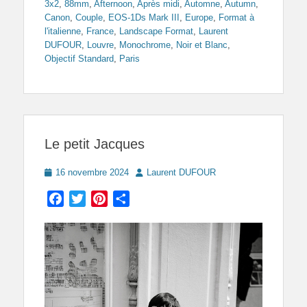
3x2
,
88mm
,
Afternoon
,
Après midi
,
Automne
,
Autumn
,
Canon
,
Couple
,
EOS-1Ds Mark III
,
Europe
,
Format à
l'italienne
,
France
,
Landscape Format
,
Laurent
DUFOUR
,
Louvre
,
Monochrome
,
Noir et Blanc
,
Objectif Standard
,
Paris
Le petit Jacques
Posted
Author
16 novembre 2024
Laurent DUFOUR
on
Facebook
Twitter
Pinterest
Partager