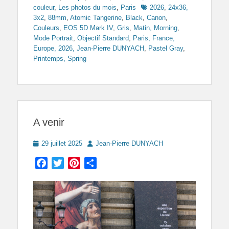
Tags
couleur
,
Les photos du mois
,
Paris
2026
,
24x36,
3x2
,
88mm
,
Atomic Tangerine
,
Black
,
Canon
,
Couleurs
,
EOS 5D Mark IV
,
Gris
,
Matin, Morning
,
Mode Portrait
,
Objectif Standard
,
Paris, France,
Europe, 2026, Jean-Pierre DUNYACH
,
Pastel Gray
,
Printemps, Spring
A venir
Posted
Author
29 juillet 2025
Jean-Pierre DUNYACH
on
Facebook
Twitter
Pinterest
Partager