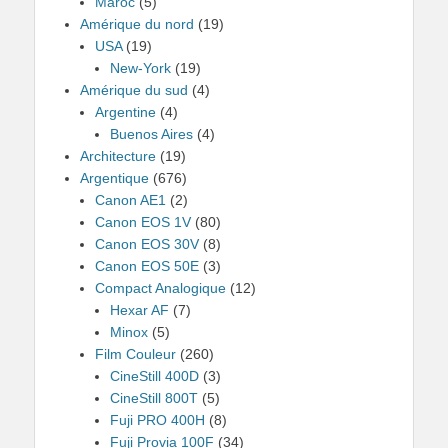
Maroc
(5)
Amérique du nord
(19)
USA
(19)
New-York
(19)
Amérique du sud
(4)
Argentine
(4)
Buenos Aires
(4)
Architecture
(19)
Argentique
(676)
Canon AE1
(2)
Canon EOS 1V
(80)
Canon EOS 30V
(8)
Canon EOS 50E
(3)
Compact Analogique
(12)
Hexar AF
(7)
Minox
(5)
Film Couleur
(260)
CineStill 400D
(3)
CineStill 800T
(5)
Fuji PRO 400H
(8)
Fuji Provia 100F
(34)