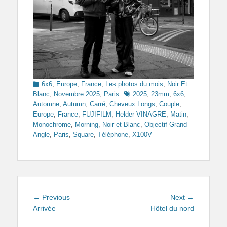
Categories
6x6
,
Europe
,
France
,
Les photos du mois
,
Noir Et
Tags
Blanc
,
Novembre 2025
,
Paris
2025
,
23mm
,
6x6
,
Automne
,
Autumn
,
Carré
,
Cheveux Longs
,
Couple
,
Europe
,
France
,
FUJIFILM
,
Helder VINAGRE
,
Matin
,
Monochrome
,
Morning
,
Noir et Blanc
,
Objectif Grand
Angle
,
Paris
,
Square
,
Téléphone
,
X100V
Navigation
Previous
Next
← Previous
Next →
de
post:
post:
Arrivée
Hôtel du nord
l’article