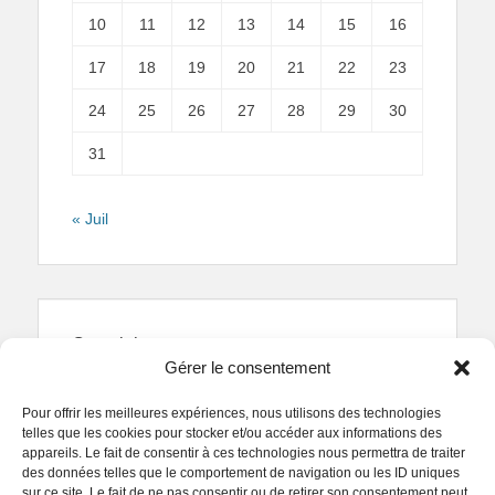
10
11
12
13
14
15
16
17
18
19
20
21
22
23
24
25
26
27
28
29
30
31
« Juil
Copyright
Gérer le consentement
Reproduction interdite.
Textes et photographies
sont la propriété des auteurs.
Pour offrir les meilleures expériences, nous utilisons des technologies
© Regards Parisiens 2011-2026.
telles que les cookies pour stocker et/ou accéder aux informations des
appareils. Le fait de consentir à ces technologies nous permettra de traiter
des données telles que le comportement de navigation ou les ID uniques
sur ce site. Le fait de ne pas consentir ou de retirer son consentement peut