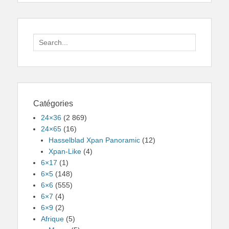
Search
for:
Catégories
24×36
(2 869)
24×65
(16)
Hasselblad Xpan Panoramic
(12)
Xpan-Like
(4)
6×17
(1)
6×5
(148)
6×6
(555)
6×7
(4)
6×9
(2)
Afrique
(5)