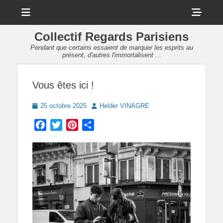
Menu
Sho
Head
Collectif Regards Parisiens
Side
Pendant que certains essaient de marquer les esprits au
présent, d'autres l'immortalisent ...
Cont
Vous êtes ici !
Posted
Author
25 octobre 2025
Helder VINAGRE
on
Facebook
Twitter
Pinterest
Partager