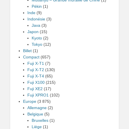
Mutianyu – Grande muraille de Chine
(1)
Pékin
(1)
Inde
(9)
Indonésie
(3)
Java
(3)
Japon
(15)
Kyoto
(2)
Tokyo
(12)
Billet
(1)
Compact
(657)
Fuji X-T1
(7)
Fuji X-T2
(130)
Fuji X-T4
(65)
Fuji X100
(215)
Fuji XE2
(17)
Fuji XPRO1
(102)
Europe
(3 875)
Allemagne
(2)
Belgique
(5)
Bruxelles
(1)
Liège
(1)