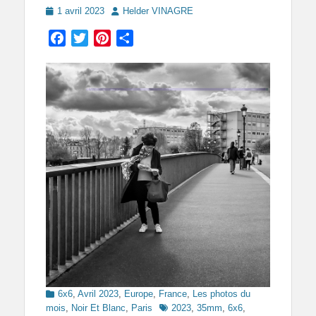
Posted
Author
1 avril 2023
Helder VINAGRE
on
Facebook
Twitter
Pinterest
Partager
Categories
6x6
,
Avril 2023
,
Europe
,
France
,
Les photos du
Tags
mois
,
Noir Et Blanc
,
Paris
2023
,
35mm
,
6x6
,