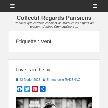
Menu
Sho
Head
Collectif Regards Parisiens
Side
Pendant que certains essaient de marquer les esprits au
présent, d'autres l'immortalisent ...
Cont
Étiquette :
Vent
Love is in the air
Posted
Author
22 février 2025
Emmanuelle RADENAC
on
Facebook
Twitter
Pinterest
Partager