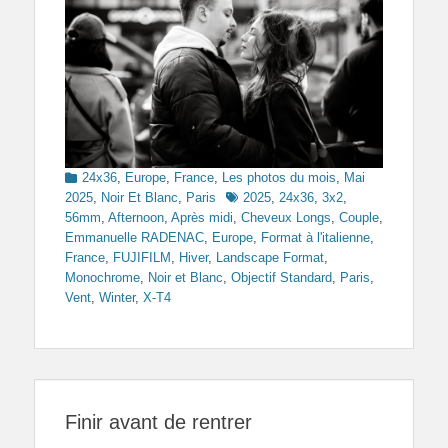
Categories
24x36
,
Europe
,
France
,
Les photos du mois
,
Mai
Tags
2025
,
Noir Et Blanc
,
Paris
2025
,
24x36
,
3x2
,
56mm
,
Afternoon
,
Après midi
,
Cheveux Longs
,
Couple
,
Emmanuelle RADENAC
,
Europe
,
Format à l'italienne
,
France
,
FUJIFILM
,
Hiver
,
Landscape Format
,
Monochrome
,
Noir et Blanc
,
Objectif Standard
,
Paris
,
Vent
,
Winter
,
X-T4
Finir avant de rentrer