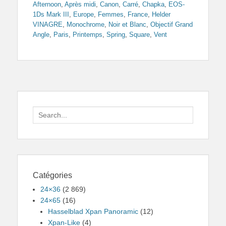
Afternoon
,
Après midi
,
Canon
,
Carré
,
Chapka
,
EOS-
1Ds Mark III
,
Europe
,
Femmes
,
France
,
Helder
VINAGRE
,
Monochrome
,
Noir et Blanc
,
Objectif Grand
Angle
,
Paris
,
Printemps
,
Spring
,
Square
,
Vent
Search
for:
Catégories
24×36
(2 869)
24×65
(16)
Hasselblad Xpan Panoramic
(12)
Xpan-Like
(4)