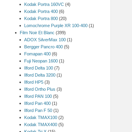
Kodak Portra 160VC
(4)
Kodak Portra 400
(6)
Kodak Portra 800
(20)
Lomochrome Purple XR 100-400
(1)
Film Noir Et Blanc
(399)
ADOX SilverMax 100
(1)
Bergger Pancro 400
(5)
Fomapan 400
(6)
Fuji Neopan 1600
(1)
Ilford Delta 100
(7)
Ilford Delta 3200
(1)
Ilford HP5
(3)
Ilford Ortho Plus
(3)
Ilford PAN 100
(5)
Ilford Pan 400
(1)
Ilford Pan F 50
(1)
Kodak TMAX100
(2)
Kodak TMAX400
(5)
Kodak Tri X
(15)