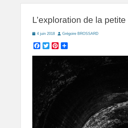
L’exploration de la petite
Posted
Author
4 juin 2018
Grégoire BROSSARD
on
Facebook
Twitter
Pinterest
Partager