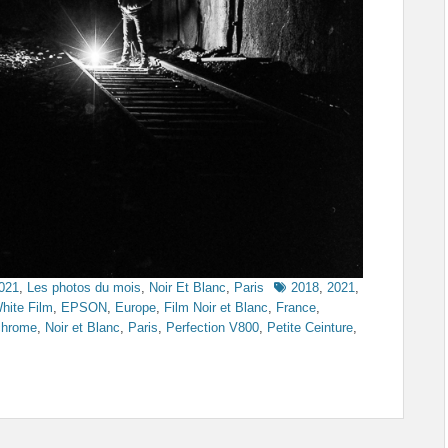
Tags
2021
,
Les photos du mois
,
Noir Et Blanc
,
Paris
2018
,
2021
,
hite Film
,
EPSON
,
Europe
,
Film Noir et Blanc
,
France
,
hrome
,
Noir et Blanc
,
Paris
,
Perfection V800
,
Petite Ceinture
,