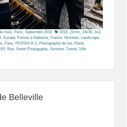
Tags
du mois
,
Paris
,
Septembre 2018
2018
,
21mm
,
24x36
,
3x2
,
é
,
Europe
,
Format à l'italienne
,
France
,
Hommes
,
Landscape
,
ge
,
Paris
,
PENTAX K-3
,
Photographie de rue
,
Pierre
ANY
,
Rue
,
Street Photography
,
Summer
,
Tunnel
,
Ville
e Belleville