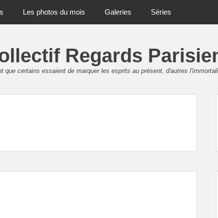
ts
Les photos du mois
Galeries
Séries
ollectif Regards Parisie
 que certains essaient de marquer les esprits au présent, d'autres l'immortali