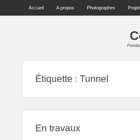
Primary Menu
Skip
Accueil
A propos
Photographes
Proje
to
content
C
Pendant
Étiquette :
Tunnel
En travaux