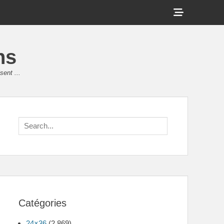
Show
Header
Sidebar
ns
Content
sent ...
Search
for:
Catégories
24×36
(2 869)