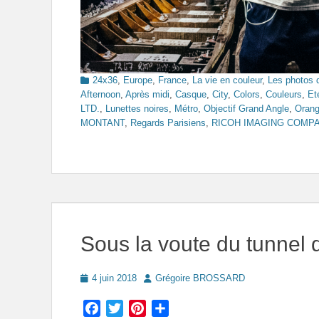
Categories
24x36
,
Europe
,
France
,
La vie en couleur
,
Les photos 
Afternoon
,
Après midi
,
Casque
,
City
,
Colors
,
Couleurs
,
Et
LTD.
,
Lunettes noires
,
Métro
,
Objectif Grand Angle
,
Oran
MONTANT
,
Regards Parisiens
,
RICOH IMAGING COMP
Sous la voute du tunnel d
Posted
Author
4 juin 2018
Grégoire BROSSARD
on
Facebook
Twitter
Pinterest
Partager