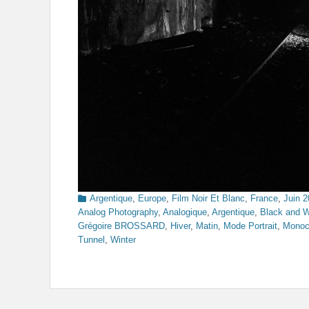
Categories
Argentique
,
Europe
,
Film Noir Et Blanc
,
France
,
Juin 
Analog Photography
,
Analogique
,
Argentique
,
Black and W
Grégoire BROSSARD
,
Hiver
,
Matin
,
Mode Portrait
,
Monoc
Tunnel
,
Winter