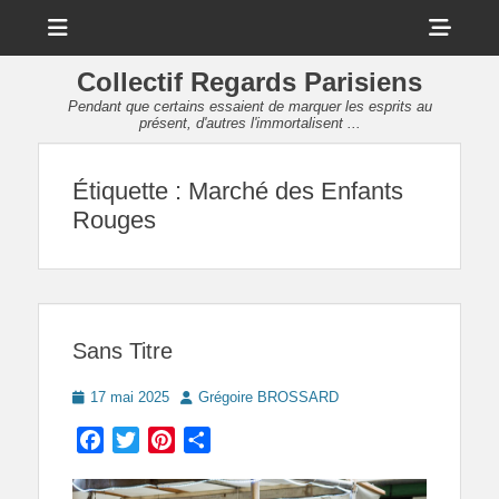
Menu
Sho
Head
Collectif Regards Parisiens
Side
Pendant que certains essaient de marquer les esprits au
présent, d'autres l'immortalisent ...
Cont
Étiquette :
Marché des Enfants
Rouges
Sans Titre
Posted
Author
17 mai 2025
Grégoire BROSSARD
on
Facebook
Twitter
Pinterest
Partager