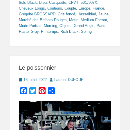
6x5
,
Black
,
Bleu
,
Casquette
,
CFV II 50C/907X
,
Cheveux Longs
,
Couleurs
,
Couple
,
Europe
,
France
,
Grégoire BROSSARD
,
Gris foncé
,
Hasselblad
,
Jaune
,
Marché des Enfants Rouges
,
Matin
,
Medium Format
,
Mode Portrait
,
Morning
,
Objectif Grand Angle
,
Paris
,
Pastel Gray
,
Printemps
,
Rich Black
,
Spring
Le poissonnier
Posted
Author
16 juillet 2022
Laurent DUFOUR
on
Facebook
Twitter
Pinterest
Partager