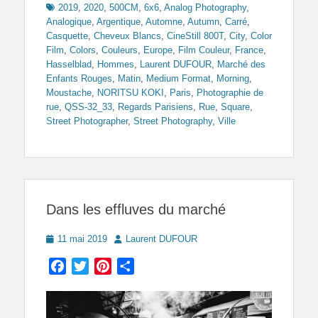
2019
,
2020
,
500CM
,
6x6
,
Analog Photography
,
Analogique
,
Argentique
,
Automne
,
Autumn
,
Carré
,
Casquette
,
Cheveux Blancs
,
CineStill 800T
,
City
,
Color
Film
,
Colors
,
Couleurs
,
Europe
,
Film Couleur
,
France
,
Hasselblad
,
Hommes
,
Laurent DUFOUR
,
Marché des
Enfants Rouges
,
Matin
,
Medium Format
,
Morning
,
Moustache
,
NORITSU KOKI
,
Paris
,
Photographie de
rue
,
QSS-32_33
,
Regards Parisiens
,
Rue
,
Square
,
Street Photographer
,
Street Photography
,
Ville
Dans les effluves du marché
Posted
Author
11 mai 2019
Laurent DUFOUR
on
Facebook
Twitter
Pinterest
Partager