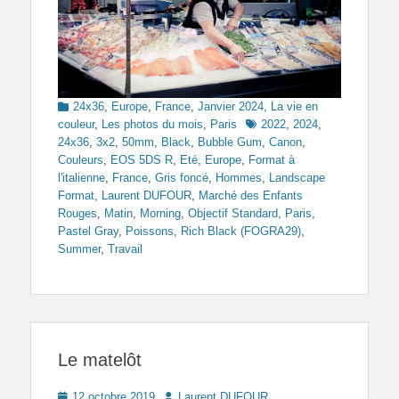
Categories
24x36
,
Europe
,
France
,
Janvier 2024
,
La vie en
Tags
couleur
,
Les photos du mois
,
Paris
2022
,
2024
,
24x36
,
3x2
,
50mm
,
Black
,
Bubble Gum
,
Canon
,
Couleurs
,
EOS 5DS R
,
Eté
,
Europe
,
Format à
l'italienne
,
France
,
Gris foncé
,
Hommes
,
Landscape
Format
,
Laurent DUFOUR
,
Marché des Enfants
Rouges
,
Matin
,
Morning
,
Objectif Standard
,
Paris
,
Pastel Gray
,
Poissons
,
Rich Black (FOGRA29)
,
Summer
,
Travail
Le matelôt
Posted
Author
12 octobre 2019
Laurent DUFOUR