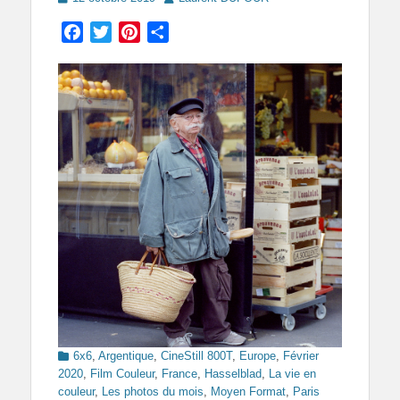
on
Facebook
Twitter
Pinterest
Partager
Categories
6x6
,
Argentique
,
CineStill 800T
,
Europe
,
Février
2020
,
Film Couleur
,
France
,
Hasselblad
,
La vie en
Tags
couleur
,
Les photos du mois
,
Moyen Format
,
Paris