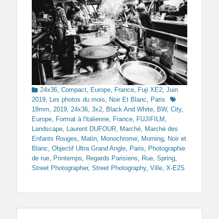
Categories
24x36
,
Compact
,
Europe
,
France
,
Fuji XE2
,
Juin
Tags
2019
,
Les photos du mois
,
Noir Et Blanc
,
Paris
18mm
,
2019
,
24x36
,
3x2
,
Black And White
,
BW
,
City
,
Europe
,
Format à l'italienne
,
France
,
FUJIFILM
,
Landscape
,
Laurent DUFOUR
,
Marché
,
Marché des
Enfants Rouges
,
Matin
,
Monochrome
,
Morning
,
Noir et
Blanc
,
Objectif Ultra Grand Angle
,
Paris
,
Photographie
de rue
,
Printemps
,
Regards Parisiens
,
Rue
,
Spring
,
Street Photographer
,
Street Photography
,
Ville
,
X-E2S