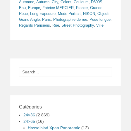
Automne
,
Autumn
,
City
,
Colors
,
Couleurs
,
D300S
,
Eau
,
Europe
,
Fabrice MERCIER
,
France
,
Grande
Roue
,
Long Exposure
,
Mode Portrait
,
NIKON
,
Objectif
Grand Angle
,
Paris
,
Photographie de rue
,
Pose longue
,
Regards Parisiens
,
Rue
,
Street Photography
,
Ville
Search
for:
Catégories
24×36
(2 869)
24×65
(16)
Hasselblad Xpan Panoramic
(12)