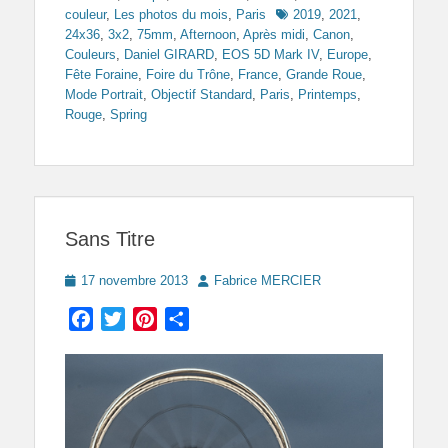
Tags
couleur
,
Les photos du mois
,
Paris
2019
,
2021
,
24x36
,
3x2
,
75mm
,
Afternoon
,
Après midi
,
Canon
,
Couleurs
,
Daniel GIRARD
,
EOS 5D Mark IV
,
Europe
,
Fête Foraine
,
Foire du Trône
,
France
,
Grande Roue
,
Mode Portrait
,
Objectif Standard
,
Paris
,
Printemps
,
Rouge
,
Spring
Sans Titre
Posted
Author
17 novembre 2013
Fabrice MERCIER
on
Facebook
Twitter
Pinterest
Partager