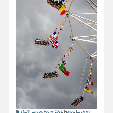
Categories
24x36
,
Europe
,
Février 2021
,
France
,
La vie en