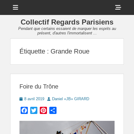
Menu
Sho
Head
Collectif Regards Parisiens
Side
Pendant que certains essaient de marquer les esprits au
présent, d'autres l'immortalisent ...
Cont
Étiquette :
Grande Roue
Foire du Trône
Posted
Author
8 avril 2019
Daniel «JB» GIRARD
on
Facebook
Twitter
Pinterest
Partager