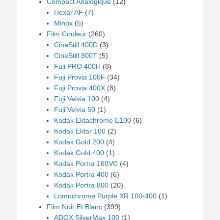
Compact Analogique
(12)
Hexar AF
(7)
Minox
(5)
Film Couleur
(260)
CineStill 400D
(3)
CineStill 800T
(5)
Fuji PRO 400H
(8)
Fuji Provia 100F
(34)
Fuji Provia 400X
(8)
Fuji Velvia 100
(4)
Fuji Velvia 50
(1)
Kodak Ektachrome E100
(6)
Kodak Ektar 100
(2)
Kodak Gold 200
(4)
Kodak Gold 400
(1)
Kodak Portra 160VC
(4)
Kodak Portra 400
(6)
Kodak Portra 800
(20)
Lomochrome Purple XR 100-400
(1)
Film Noir Et Blanc
(399)
ADOX SilverMax 100
(1)