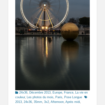
Categories
24x36
,
Décembre 2013
,
Europe
,
France
,
La vie en
Tags
couleur
,
Les photos du mois
,
Paris
,
Pose Longue
2013
,
24x36
,
35mm
,
3x2
,
Afternoon
,
Après midi
,