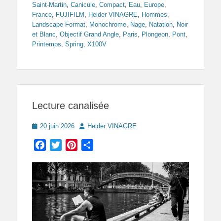
Saint-Martin
,
Canicule
,
Compact
,
Eau
,
Europe
,
France
,
FUJIFILM
,
Helder VINAGRE
,
Hommes
,
Landscape Format
,
Monochrome
,
Nage
,
Natation
,
Noir
et Blanc
,
Objectif Grand Angle
,
Paris
,
Plongeon
,
Pont
,
Printemps
,
Spring
,
X100V
Lecture canalisée
Posted
Author
20 juin 2026
Helder VINAGRE
on
Facebook
Twitter
Pinterest
Partager