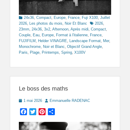
Categories
24x36
,
Compact
,
Europe
,
France
,
Fuji X100
,
Juillet
Tags
2026
,
Les photos du mois
,
Noir Et Blanc
2026
,
23mm
,
24x36
,
3x2
,
Afternoon
,
Après midi
,
Compact
,
Couple
,
Eau
,
Europe
,
Format à l'italienne
,
France
,
FUJIFILM
,
Helder VINAGRE
,
Landscape Format
,
Mer
,
Monochrome
,
Noir et Blanc
,
Objectif Grand Angle
,
Paris
,
Plage
,
Printemps
,
Spring
,
X100V
Le boss des maths
Posted
Author
1 mai 2026
Emmanuelle RADENAC
on
Facebook
Twitter
Pinterest
Partager