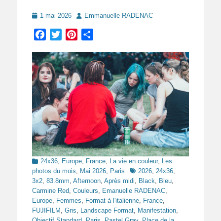
Posted
Author
1 mai 2026
Emmanuelle RADENAC
on
Facebook
Twitter
Pinterest
Partager
Categories
24x36
,
Europe
,
France
,
La vie en couleur
,
Les
Tags
photos du mois
,
Mai 2026
,
Paris
2026
,
24x36
,
3x2
,
83.8mm
,
Afternoon
,
Après midi
,
Black
,
Bleu
,
Carmine Red
,
Couleurs
,
Emanuelle RADENAC
,
Europe
,
Femmes
,
Format à l'italienne
,
France
,
FUJIFILM
,
Gris
,
Landscape Format
,
Manifestation
,
Objectif Standard
,
Paris
,
Pastel Gray
,
Place de la