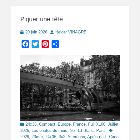
Piquer une tête
Posted
Author
20 juin 2026
Helder VINAGRE
on
Facebook
Twitter
Pinterest
Partager
Categories
24x36
,
Compact
,
Europe
,
France
,
Fuji X100
,
Juillet
Tags
2026
,
Les photos du mois
,
Noir Et Blanc
,
Paris
2026
,
23mm
,
24x36
,
3x2
,
Afternoon
,
Après midi
,
Canal