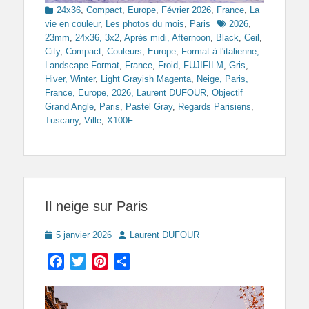
Categories
24x36
,
Compact
,
Europe
,
Février 2026
,
France
,
La
Tags
vie en couleur
,
Les photos du mois
,
Paris
2026
,
23mm
,
24x36, 3x2
,
Après midi, Afternoon
,
Black
,
Ceil
,
City
,
Compact
,
Couleurs
,
Europe
,
Format à l'italienne,
Landscape Format
,
France
,
Froid
,
FUJIFILM
,
Gris
,
Hiver, Winter
,
Light Grayish Magenta
,
Neige, Paris,
France, Europe, 2026, Laurent DUFOUR
,
Objectif
Grand Angle
,
Paris
,
Pastel Gray
,
Regards Parisiens
,
Tuscany
,
Ville
,
X100F
Il neige sur Paris
Posted
Author
5 janvier 2026
Laurent DUFOUR
on
Facebook
Twitter
Pinterest
Partager