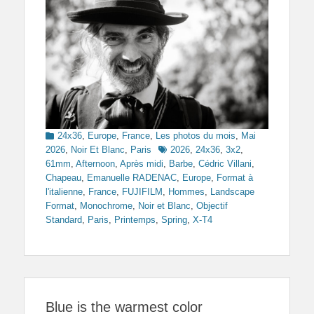
Categories
24x36
,
Europe
,
France
,
Les photos du mois
,
Mai
Tags
2026
,
Noir Et Blanc
,
Paris
2026
,
24x36
,
3x2
,
61mm
,
Afternoon
,
Après midi
,
Barbe
,
Cédric Villani
,
Chapeau
,
Emanuelle RADENAC
,
Europe
,
Format à
l'italienne
,
France
,
FUJIFILM
,
Hommes
,
Landscape
Format
,
Monochrome
,
Noir et Blanc
,
Objectif
Standard
,
Paris
,
Printemps
,
Spring
,
X-T4
Blue is the warmest color