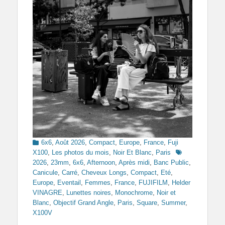
Categories
6x6
,
Août 2026
,
Compact
,
Europe
,
France
,
Fuji
Tags
X100
,
Les photos du mois
,
Noir Et Blanc
,
Paris
2026
,
23mm
,
6x6
,
Afternoon
,
Après midi
,
Banc Public
,
Canicule
,
Carré
,
Cheveux Longs
,
Compact
,
Eté
,
Europe
,
Eventail
,
Femmes
,
France
,
FUJIFILM
,
Helder
VINAGRE
,
Lunettes noires
,
Monochrome
,
Noir et
Blanc
,
Objectif Grand Angle
,
Paris
,
Square
,
Summer
,
X100V