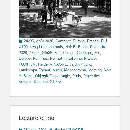
Categories
24x36
,
Août 2026
,
Compact
,
Europe
,
France
,
Fuji
Tags
X100
,
Les photos du mois
,
Noir Et Blanc
,
Paris
2026
,
23mm
,
24x36
,
3x2
,
Chiens
,
Compact
,
Eté
,
Europe
,
Femmes
,
Format à l'italienne
,
France
,
FUJIFILM
,
Helder VINAGRE
,
Jardin Public
,
Landscape Format
,
Matin
,
Monochrome
,
Morning
,
Noir
et Blanc
,
Objectif Grand Angle
,
Paris
,
Place des
Vosges
,
Summer
,
X100V
Lecture en sol
Posted
Author
25 juillet 2026
Helder VINAGRE