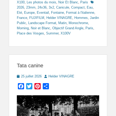
Tags
X100
,
Les photos du mois
,
Noir Et Blanc
,
Paris
2026
,
23mm
,
24x36
,
3x2
,
Canicule
,
Compact
,
Eau
,
Eté
,
Europe
,
Eventail
,
Fontaine
,
Format à l'italienne
,
France
,
FUJIFILM
,
Helder VINAGRE
,
Hommes
,
Jardin
Public
,
Landscape Format
,
Matin
,
Monochrome
,
Morning
,
Noir et Blanc
,
Objectif Grand Angle
,
Paris
,
Place des Vosges
,
Summer
,
X100V
Tata canine
Posted
Author
25 juillet 2026
Helder VINAGRE
on
Facebook
Twitter
Pinterest
Partager