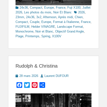
Categories
24x36
,
Compact
,
Europe
,
France
,
Fuji X100
,
Juillet
Tags
2026
,
Les photos du mois
,
Noir Et Blanc
2026
,
23mm
,
24x36
,
3x2
,
Afternoon
,
Après midi
,
Chien
,
Compact
,
Couple
,
Europe
,
Format à l'italienne
,
France
,
FUJIFILM
,
Helder VINAGRE
,
Landscape Format
,
Monochrome
,
Noir et Blanc
,
Objectif Grand Angle
,
Plage
,
Printemps
,
Spring
,
X100V
Rudolph & Christina
Posted
Author
28 mars 2026
Laurent DUFOUR
on
Facebook
Twitter
Pinterest
Partager