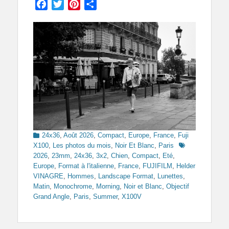
Facebook
Twitter
Pinterest
Partager
Categories
24x36
,
Août 2026
,
Compact
,
Europe
,
France
,
Fuji
Tags
X100
,
Les photos du mois
,
Noir Et Blanc
,
Paris
2026
,
23mm
,
24x36
,
3x2
,
Chien
,
Compact
,
Eté
,
Europe
,
Format à l'italienne
,
France
,
FUJIFILM
,
Helder
VINAGRE
,
Hommes
,
Landscape Format
,
Lunettes
,
Matin
,
Monochrome
,
Morning
,
Noir et Blanc
,
Objectif
Grand Angle
,
Paris
,
Summer
,
X100V