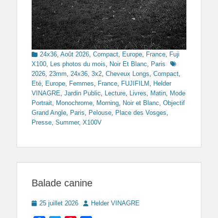
Categories
24x36
,
Août 2026
,
Compact
,
Europe
,
France
,
Fuji
Tags
X100
,
Les photos du mois
,
Noir Et Blanc
,
Paris
2026
,
23mm
,
24x36
,
3x2
,
Cheveux Longs
,
Compact
,
Eté
,
Europe
,
Femmes
,
France
,
FUJIFILM
,
Helder
VINAGRE
,
Jardin Public
,
Lecture
,
Livres
,
Matin
,
Mode
Portrait
,
Monochrome
,
Morning
,
Noir et Blanc
,
Objectif
Grand Angle
,
Paris
,
Pelouse
,
Place des Vosges
,
Presse
,
Summer
,
X100V
Balade canine
Posted
Author
25 juillet 2026
Helder VINAGRE
on