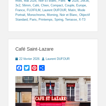
Tags
mois
,
Mai 2026
,
Noir Et Blanc
,
Paris
2026
,
24x36
,
3x2
,
56mm
,
Café
,
Chien
,
Compact
,
Couple
,
Europe
,
France
,
FUJIFILM
,
Laurent DUFOUR
,
Matin
,
Mode
Portrait
,
Monochrome
,
Morning
,
Noir et Blanc
,
Objectif
Standard
,
Paris
,
Printemps
,
Spring
,
Terrasse
,
X-T3
Café Saint-Lazare
Posted
Author
22 février 2026
Laurent DUFOUR
on
Facebook
Twitter
Pinterest
Partager