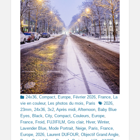
Categories
24x36
,
Compact
,
Europe
,
Février 2026
,
France
,
La
Tags
vie en couleur
,
Les photos du mois
,
Paris
2026
,
23mm
,
24x36, 3x2
,
Après midi, Afternoon
,
Baby Blue
Eyes
,
Black
,
City
,
Compact
,
Couleurs
,
Europe
,
France
,
Froid
,
FUJIFILM
,
Gris clair
,
Hiver, Winter
,
Lavender Blue
,
Mode Portrait
,
Neige, Paris, France,
Europe, 2026, Laurent DUFOUR
,
Objectif Grand Angle
,