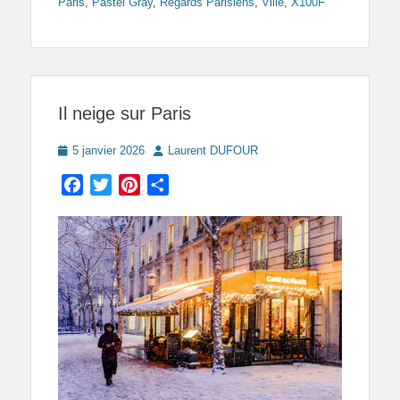
Paris
,
Pastel Gray
,
Regards Parisiens
,
Ville
,
X100F
Il neige sur Paris
Posted
Author
5 janvier 2026
Laurent DUFOUR
on
Facebook
Twitter
Pinterest
Partager