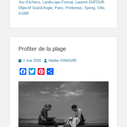
Jeu d’échecs
,
Landscape Format
,
Laurent DUFOUR
,
Objectif Grand Angle
,
Paris
,
Printemps
,
Spring
,
Ville
,
X100F
Profiter de la plage
Posted
Author
1 mai 2026
Helder VINAGRE
on
Facebook
Twitter
Pinterest
Partager