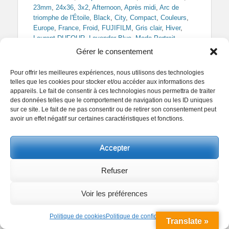
23mm
,
24x36
,
3x2
,
Afternoon
,
Après midi
,
Arc de
triomphe de l'Étoile
,
Black
,
City
,
Compact
,
Couleurs
,
Europe
,
France
,
Froid
,
FUJIFILM
,
Gris clair
,
Hiver
,
Laurent DUFOUR
,
Lavender Blue
,
Mode Portrait
,
Neige
,
Objectif Grand Angle
,
Paris
,
Pastel Gray
,
Gérer le consentement
Regards Parisiens
,
Ville
,
White
,
Winter
,
X100F
Pour offrir les meilleures expériences, nous utilisons des technologies
telles que les cookies pour stocker et/ou accéder aux informations des
appareils. Le fait de consentir à ces technologies nous permettra de traiter
des données telles que le comportement de navigation ou les ID uniques
sur ce site. Le fait de ne pas consentir ou de retirer son consentement peut
avoir un effet négatif sur certaines caractéristiques et fonctions.
Il neige sur Paris
Posted
Author
5 janvier 2026
Laurent DUFOUR
Accepter
on
Facebook
Twitter
Pinterest
Partager
Refuser
Voir les préférences
Politique de cookies
Politique de confidentialité
Translate »