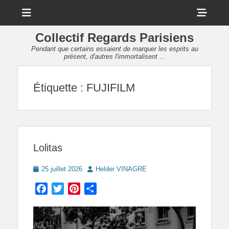
Menu
Sho
Head
Collectif Regards Parisiens
Side
Pendant que certains essaient de marquer les esprits au
présent, d'autres l'immortalisent ...
Cont
Étiquette :
FUJIFILM
Lolitas
Posted
Author
25 juillet 2026
Helder VINAGRE
on
Facebook
Twitter
Pinterest
Partager