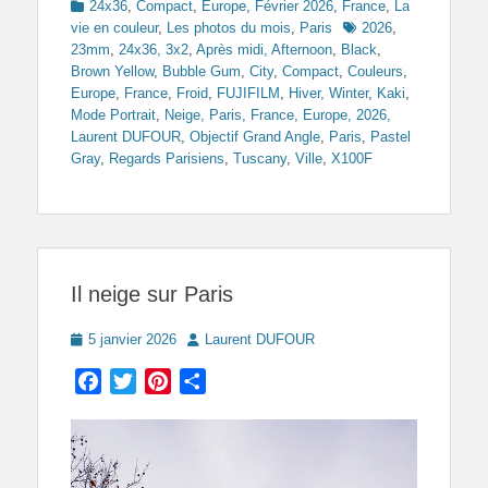
Categories
24x36
,
Compact
,
Europe
,
Février 2026
,
France
,
La
Tags
vie en couleur
,
Les photos du mois
,
Paris
2026
,
23mm
,
24x36, 3x2
,
Après midi, Afternoon
,
Black
,
Brown Yellow
,
Bubble Gum
,
City
,
Compact
,
Couleurs
,
Europe
,
France
,
Froid
,
FUJIFILM
,
Hiver, Winter
,
Kaki
,
Mode Portrait
,
Neige, Paris, France, Europe, 2026,
Laurent DUFOUR
,
Objectif Grand Angle
,
Paris
,
Pastel
Gray
,
Regards Parisiens
,
Tuscany
,
Ville
,
X100F
Il neige sur Paris
Posted
Author
5 janvier 2026
Laurent DUFOUR
on
Facebook
Twitter
Pinterest
Partager