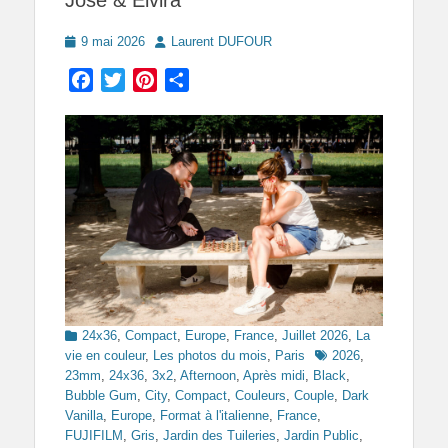
Jose & Elvira
Posted
Author
9 mai 2026
Laurent DUFOUR
on
Facebook
Twitter
Pinterest
Partager
Categories
24x36
,
Compact
,
Europe
,
France
,
Juillet 2026
,
La
Tags
vie en couleur
,
Les photos du mois
,
Paris
2026
,
23mm
,
24x36
,
3x2
,
Afternoon
,
Après midi
,
Black
,
Bubble Gum
,
City
,
Compact
,
Couleurs
,
Couple
,
Dark
Vanilla
,
Europe
,
Format à l'italienne
,
France
,
FUJIFILM
,
Gris
,
Jardin des Tuileries
,
Jardin Public
,