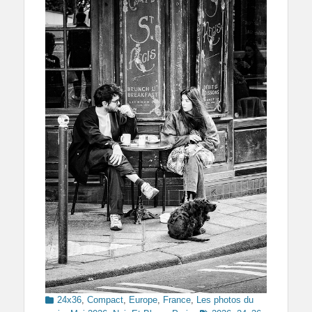
Categories
24x36
,
Compact
,
Europe
,
France
,
Les photos du