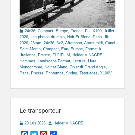
Categories
24x36
,
Compact
,
Europe
,
France
,
Fuji X100
,
Juillet
Tags
2026
,
Les photos du mois
,
Noir Et Blanc
,
Paris
2026
,
23mm
,
24x36
,
3x2
,
Afternoon
,
Après midi
,
Canal
Saint-Martin
,
Compact
,
Eau
,
Europe
,
Format à
l'italienne
,
France
,
FUJIFILM
,
Helder VINAGRE
,
Hommes
,
Landscape Format
,
Lecture
,
Livre
,
Monochrome
,
Noir et Blanc
,
Objectif Grand Angle
,
Paris
,
Presse
,
Printemps
,
Spring
,
Tatouages
,
X100V
Le transporteur
Posted
Author
20 juin 2026
Helder VINAGRE
on
Facebook
Twitter
Pinterest
Partager