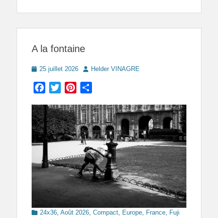
A la fontaine
Posted
Author
25 juillet 2026
Helder VINAGRE
on
Facebook
Twitter
Pinterest
Partager
Categories
24x36
,
Août 2026
,
Compact
,
Europe
,
France
,
Fuji