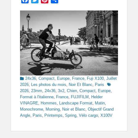
Categories
24x36
,
Compact
,
Europe
,
France
,
Fuji X100
,
Juillet
Tags
2026
,
Les photos du mois
,
Noir Et Blanc
,
Paris
2026
,
23mm
,
24x36
,
3x2
,
Chien
,
Compact
,
Europe
,
Format à l'italienne
,
France
,
FUJIFILM
,
Helder
VINAGRE
,
Hommes
,
Landscape Format
,
Matin
,
Monochrome
,
Morning
,
Noir et Blanc
,
Objectif Grand
Angle
,
Paris
,
Printemps
,
Spring
,
Vélo cargo
,
X100V