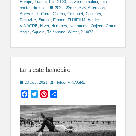
Europe
,
France
,
Fuji X100
,
La vie en couleur
,
Les
Tags
photos du mois
2022
,
23mm
,
6x6
,
Afternoon
,
Après midi
,
Carré
,
Chiens
,
Compact
,
Couleurs
,
Deauville
,
Europe
,
France
,
FUJIFILM
,
Helder
VINAGRE
,
Hiver
,
Hommes
,
Normandie
,
Objectif Grand
Angle
,
Square
,
Téléphone
,
Winter
,
X100V
La sieste balnéaire
Posted
Author
20 août 2021
Helder VINAGRE
on
Facebook
Twitter
Pinterest
Partager