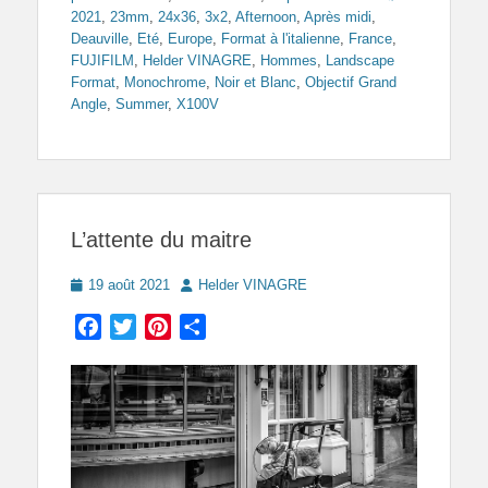
2021
,
23mm
,
24x36
,
3x2
,
Afternoon
,
Après midi
,
Deauville
,
Eté
,
Europe
,
Format à l'italienne
,
France
,
FUJIFILM
,
Helder VINAGRE
,
Hommes
,
Landscape
Format
,
Monochrome
,
Noir et Blanc
,
Objectif Grand
Angle
,
Summer
,
X100V
L’attente du maitre
Posted
Author
19 août 2021
Helder VINAGRE
on
Facebook
Twitter
Pinterest
Partager