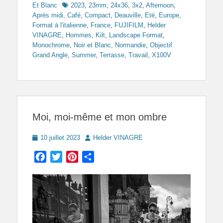
Tags
Et Blanc
2023
,
23mm
,
24x36
,
3x2
,
Afternoon
,
Après midi
,
Café
,
Compact
,
Deauville
,
Eté
,
Europe
,
Format à l'italienne
,
France
,
FUJIFILM
,
Helder
VINAGRE
,
Hommes
,
Kilt
,
Landscape Format
,
Monochrome
,
Noir et Blanc
,
Normandie
,
Objectif
Grand Angle
,
Summer
,
Terrasse
,
Travail
,
X100V
Moi, moi-même et mon ombre
Posted
Author
10 juillet 2023
Helder VINAGRE
on
Facebook
Twitter
Pinterest
Partager