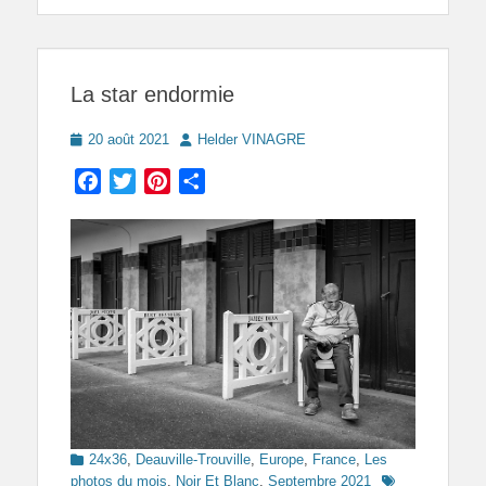
La star endormie
Posted
Author
20 août 2021
Helder VINAGRE
on
Facebook
Twitter
Pinterest
Partager
Categories
24x36
,
Deauville-Trouville
,
Europe
,
France
,
Les
Tags
photos du mois
,
Noir Et Blanc
,
Septembre 2021