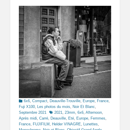
Categories
6x6
,
Compact
,
Deauville-Trouville
,
Europe
,
France
,
Fuji X100
,
Les photos du mois
,
Noir Et Blanc
,
Tags
Septembre 2021
2021
,
23mm
,
6x6
,
Afternoon
,
Après midi
,
Carré
,
Deauville
,
Eté
,
Europe
,
Femmes
,
France
,
FUJIFILM
,
Helder VINAGRE
,
Lunettes
,
Monochrome
,
Noir et Blanc
,
Objectif Grand Angle
,