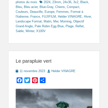
Tags
photos du mois
2024
,
23mm
,
24x36
,
3x2
,
Black
,
Bleu
,
Bleu acier
,
Blue-Gray
,
Chiens
,
Compact
,
Couleurs
,
Deauville
,
Europe
,
Femmes
,
Format à
l'italienne
,
France
,
FUJIFILM
,
Helder VINAGRE
,
Hiver
,
Landscape Format
,
Matin
,
Mer
,
Morning
,
Objectif
Grand Angle
,
Pale Robin Egg Blue
,
Plage
,
Reflet
,
Sable
,
Winter
,
X100V
Le parapluie vert
Posted
Author
11 novembre 2023
Helder VINAGRE
on
Facebook
Twitter
Pinterest
Partager