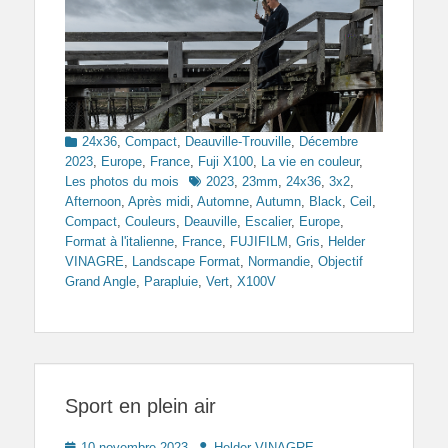
Categories
24x36
,
Compact
,
Deauville-Trouville
,
Décembre
2023
,
Europe
,
France
,
Fuji X100
,
La vie en couleur
,
Tags
Les photos du mois
2023
,
23mm
,
24x36
,
3x2
,
Afternoon
,
Après midi
,
Automne
,
Autumn
,
Black
,
Ceil
,
Compact
,
Couleurs
,
Deauville
,
Escalier
,
Europe
,
Format à l'italienne
,
France
,
FUJIFILM
,
Gris
,
Helder
VINAGRE
,
Landscape Format
,
Normandie
,
Objectif
Grand Angle
,
Parapluie
,
Vert
,
X100V
Sport en plein air
Posted
Author
10 novembre 2023
Helder VINAGRE