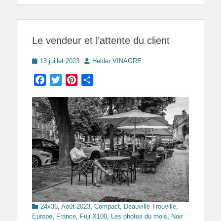
Le vendeur et l’attente du client
Posted
Author
13 juillet 2023
Helder VINAGRE
on
Facebook
Twitter
Pinterest
Partager
Categories
24x36
,
Août 2023
,
Compact
,
Deauville-Trouville
,
Europe
,
France
,
Fuji X100
,
Les photos du mois
,
Noir