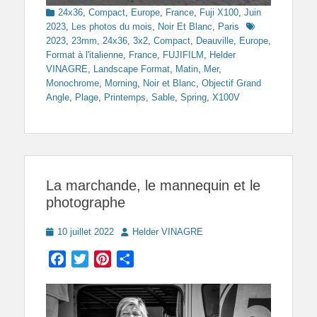
Categories
24x36
,
Compact
,
Europe
,
France
,
Fuji X100
,
Juin
Tags
2023
,
Les photos du mois
,
Noir Et Blanc
,
Paris
2023
,
23mm
,
24x36
,
3x2
,
Compact
,
Deauville
,
Europe
,
Format à l'italienne
,
France
,
FUJIFILM
,
Helder
VINAGRE
,
Landscape Format
,
Matin
,
Mer
,
Monochrome
,
Morning
,
Noir et Blanc
,
Objectif Grand
Angle
,
Plage
,
Printemps
,
Sable
,
Spring
,
X100V
La marchande, le mannequin et le
photographe
Posted
Author
10 juillet 2022
Helder VINAGRE
on
Facebook
Twitter
Pinterest
Partager