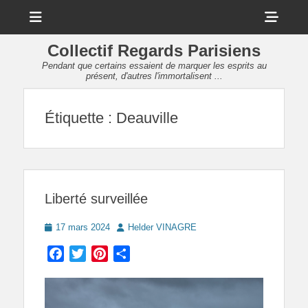
Menu
Sho
Head
Collectif Regards Parisiens
Side
Pendant que certains essaient de marquer les esprits au
présent, d'autres l'immortalisent ...
Cont
Étiquette :
Deauville
Liberté surveillée
Posted
Author
17 mars 2024
Helder VINAGRE
on
Facebook
Twitter
Pinterest
Partager