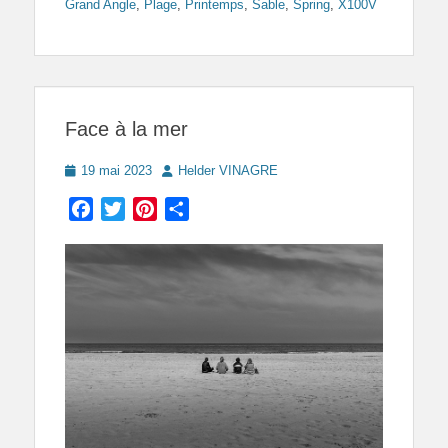
Grand Angle
,
Plage
,
Printemps
,
Sable
,
Spring
,
X100V
Face à la mer
Posted
Author
19 mai 2023
Helder VINAGRE
on
Facebook
Twitter
Pinterest
Partager