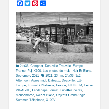
Facebook
Twitter
Pinterest
Partager
Categories
24x36
,
Compact
,
Deauville-Trouville
,
Europe
,
France
,
Fuji X100
,
Les photos du mois
,
Noir Et Blanc
,
Tags
Septembre 2021
2021
,
23mm
,
24x36
,
3x2
,
Afternoon
,
Après midi
,
Bateaux
,
Deauville
,
Eté
,
Europe
,
Format à l'italienne
,
France
,
FUJIFILM
,
Helder
VINAGRE
,
Landscape Format
,
Lunettes noires
,
Monochrome
,
Noir et Blanc
,
Objectif Grand Angle
,
Summer
,
Téléphone
,
X100V