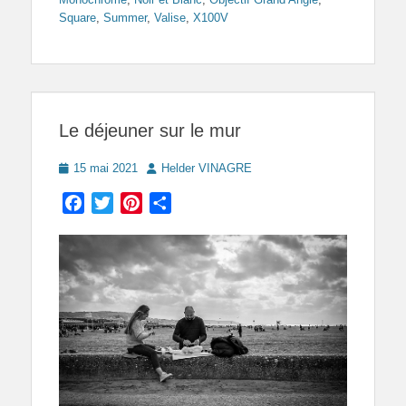
Square
,
Summer
,
Valise
,
X100V
Le déjeuner sur le mur
Posted
Author
15 mai 2021
Helder VINAGRE
on
Facebook
Twitter
Pinterest
Partager