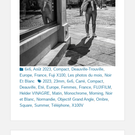
Categories
6x6
,
Août 2023
,
Compact
,
Deauville-Trouville
,
Europe
,
France
,
Fuji X100
,
Les photos du mois
,
Noir
Tags
Et Blanc
2023
,
23mm
,
6x6
,
Carré
,
Compact
,
Deauville
,
Eté
,
Europe
,
Femmes
,
France
,
FUJIFILM
,
Helder VINAGRE
,
Matin
,
Monochrome
,
Morning
,
Noir
et Blanc
,
Normandie
,
Objectif Grand Angle
,
Ombre
,
Square
,
Summer
,
Téléphone
,
X100V