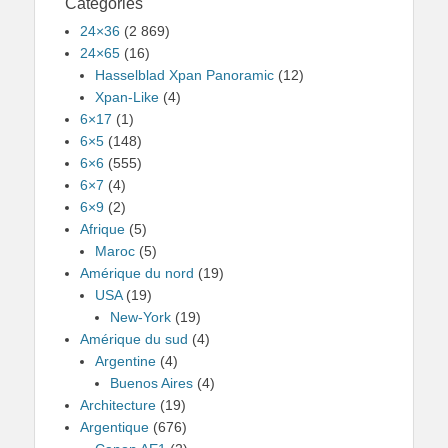
Catégories
24×36
(2 869)
24×65
(16)
Hasselblad Xpan Panoramic
(12)
Xpan-Like
(4)
6×17
(1)
6×5
(148)
6×6
(555)
6×7
(4)
6×9
(2)
Afrique
(5)
Maroc
(5)
Amérique du nord
(19)
USA
(19)
New-York
(19)
Amérique du sud
(4)
Argentine
(4)
Buenos Aires
(4)
Architecture
(19)
Argentique
(676)