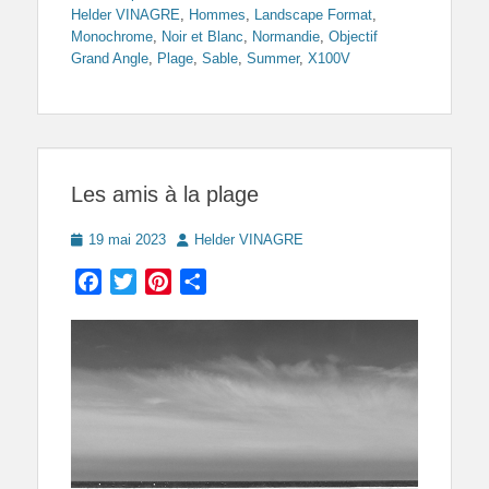
Helder VINAGRE
,
Hommes
,
Landscape Format
,
Monochrome
,
Noir et Blanc
,
Normandie
,
Objectif
Grand Angle
,
Plage
,
Sable
,
Summer
,
X100V
Les amis à la plage
Posted
Author
19 mai 2023
Helder VINAGRE
on
Facebook
Twitter
Pinterest
Partager