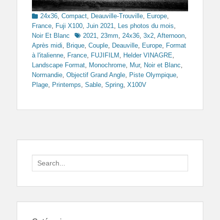
Categories
24x36
,
Compact
,
Deauville-Trouville
,
Europe
,
France
,
Fuji X100
,
Juin 2021
,
Les photos du mois
,
Tags
Noir Et Blanc
2021
,
23mm
,
24x36
,
3x2
,
Afternoon
,
Après midi
,
Brique
,
Couple
,
Deauville
,
Europe
,
Format
à l'italienne
,
France
,
FUJIFILM
,
Helder VINAGRE
,
Landscape Format
,
Monochrome
,
Mur
,
Noir et Blanc
,
Normandie
,
Objectif Grand Angle
,
Piste Olympique
,
Plage
,
Printemps
,
Sable
,
Spring
,
X100V
Search
for: