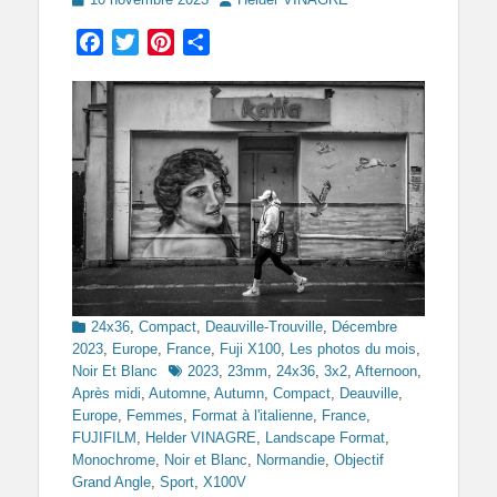
on
Facebook
Twitter
Pinterest
Partager
Categories
24x36
,
Compact
,
Deauville-Trouville
,
Décembre
2023
,
Europe
,
France
,
Fuji X100
,
Les photos du mois
,
Tags
Noir Et Blanc
2023
,
23mm
,
24x36
,
3x2
,
Afternoon
,
Après midi
,
Automne
,
Autumn
,
Compact
,
Deauville
,
Europe
,
Femmes
,
Format à l'italienne
,
France
,
FUJIFILM
,
Helder VINAGRE
,
Landscape Format
,
Monochrome
,
Noir et Blanc
,
Normandie
,
Objectif
Grand Angle
,
Sport
,
X100V