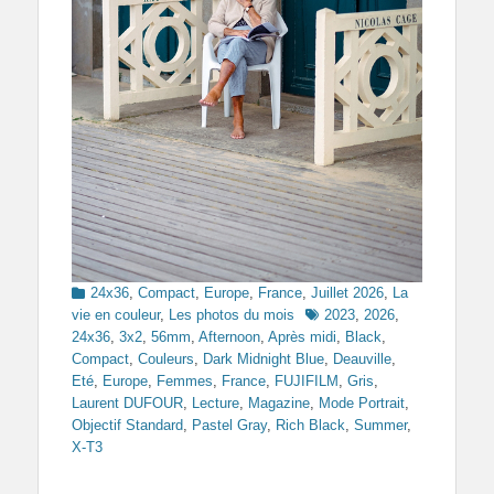
Categories
24x36
,
Compact
,
Europe
,
France
,
Juillet 2026
,
La
Tags
vie en couleur
,
Les photos du mois
2023
,
2026
,
24x36
,
3x2
,
56mm
,
Afternoon
,
Après midi
,
Black
,
Compact
,
Couleurs
,
Dark Midnight Blue
,
Deauville
,
Eté
,
Europe
,
Femmes
,
France
,
FUJIFILM
,
Gris
,
Laurent DUFOUR
,
Lecture
,
Magazine
,
Mode Portrait
,
Objectif Standard
,
Pastel Gray
,
Rich Black
,
Summer
,
X-T3