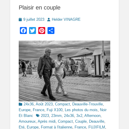
Plaisir en couple
Posted
Author
9 juillet 2023
Helder VINAGRE
on
Facebook
Twitter
Pinterest
Partager
Categories
24x36
,
Août 2023
,
Compact
,
Deauville-Trouville
,
Europe
,
France
,
Fuji X100
,
Les photos du mois
,
Noir
Tags
Et Blanc
2023
,
23mm
,
24x36
,
3x2
,
Afternoon
,
Amoureux
,
Après midi
,
Compact
,
Couple
,
Deauville
,
Eté
,
Europe
,
Format à l'italienne
,
France
,
FUJIFILM
,