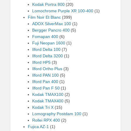
Kodak Portra 800
(20)
Lomochrome Purple XR 100-400
(1)
Film Noir Et Blanc
(399)
ADOX SilverMax 100
(1)
Bergger Pancro 400
(5)
Fomapan 400
(6)
Fuji Neopan 1600
(1)
Ilford Delta 100
(7)
Ilford Delta 3200
(1)
Ilford HP5
(3)
Ilford Ortho Plus
(3)
Ilford PAN 100
(5)
Ilford Pan 400
(1)
Ilford Pan F 50
(1)
Kodak TMAX100
(2)
Kodak TMAX400
(5)
Kodak Tri X
(15)
Lomography Postdam 100
(1)
Rollei RPX 400
(2)
Fujica AZ-1
(1)