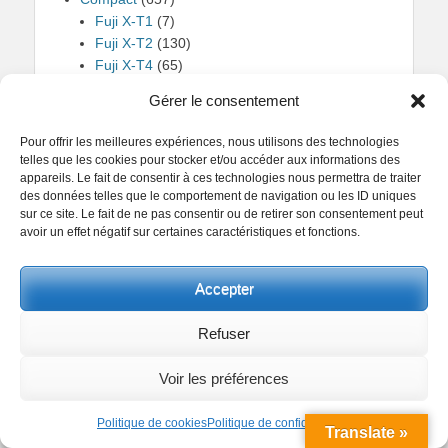
Fuji X-T1
(7)
Fuji X-T2
(130)
Fuji X-T4
(65)
Fuji X100
(215)
Gérer le consentement
Fuji XE2
(17)
Fuji XPRO1
(102)
Pour offrir les meilleures expériences, nous utilisons des technologies
Europe
(3 875)
telles que les cookies pour stocker et/ou accéder aux informations des
Allemagne
(2)
appareils. Le fait de consentir à ces technologies nous permettra de traiter
Belgique
(5)
des données telles que le comportement de navigation ou les ID uniques
sur ce site. Le fait de ne pas consentir ou de retirer son consentement peut
Bruxelles
(1)
avoir un effet négatif sur certaines caractéristiques et fonctions.
Liège
(1)
Ostende
(2)
Croatie
(29)
Accepter
Zagreb
(23)
Espagne
(22)
Refuser
Barcelone
(7)
Cambrils
(2)
Voir les préférences
Salamanque
(5)
France
(3 686)
Politique de cookies
Politique de confidentialité
Translate »
Bordeaux
(35)