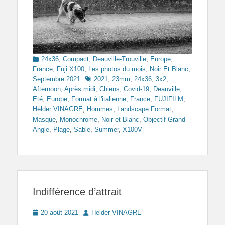
Categories
24x36
,
Compact
,
Deauville-Trouville
,
Europe
,
France
,
Fuji X100
,
Les photos du mois
,
Noir Et Blanc
,
Tags
Septembre 2021
2021
,
23mm
,
24x36
,
3x2
,
Afternoon
,
Après midi
,
Chiens
,
Covid-19
,
Deauville
,
Eté
,
Europe
,
Format à l'italienne
,
France
,
FUJIFILM
,
Helder VINAGRE
,
Hommes
,
Landscape Format
,
Masque
,
Monochrome
,
Noir et Blanc
,
Objectif Grand
Angle
,
Plage
,
Sable
,
Summer
,
X100V
Indifférence d’attrait
Posted
Author
20 août 2021
Helder VINAGRE
on