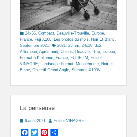
Categories
24x36
,
Compact
,
Deauville-Trouville
,
Europe
,
France
,
Fuji X100
,
Les photos du mois
,
Noir Et Blanc
,
Tags
Septembre 2021
2021
,
23mm
,
24x36
,
3x2
,
Afternoon
,
Après midi
,
Chiens
,
Deauville
,
Eté
,
Europe
,
Format à l'italienne
,
France
,
FUJIFILM
,
Helder
VINAGRE
,
Landscape Format
,
Monochrome
,
Noir et
Blanc
,
Objectif Grand Angle
,
Summer
,
X100V
La penseuse
Posted
Author
6 août 2021
Helder VINAGRE
on
Facebook
Twitter
Pinterest
Partager