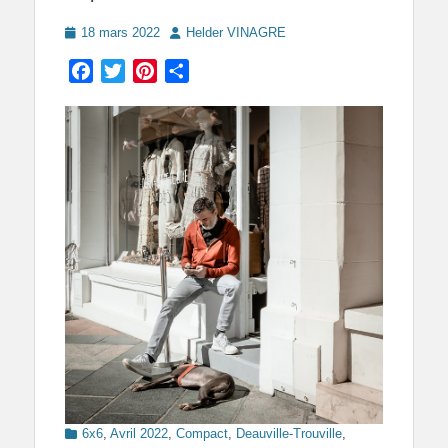
Posted
Author
18 mars 2022
Helder VINAGRE
on
Facebook
Twitter
Pinterest
Partager
Categories
6x6
,
Avril 2022
,
Compact
,
Deauville-Trouville
,