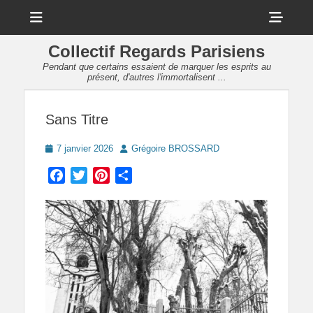
Menu
Sho
Head
Collectif Regards Parisiens
Side
Pendant que certains essaient de marquer les esprits au
présent, d'autres l'immortalisent ...
Cont
Sans Titre
Posted
Author
7 janvier 2026
Grégoire BROSSARD
on
Facebook
Twitter
Pinterest
Partager