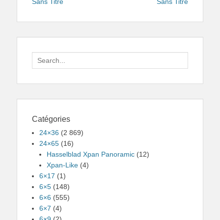
de
post:
post:
Sans Titre
Sans Titre
l’article
Search
for:
Catégories
24×36
(2 869)
24×65
(16)
Hasselblad Xpan Panoramic
(12)
Xpan-Like
(4)
6×17
(1)
6×5
(148)
6×6
(555)
6×7
(4)
6×9
(2)