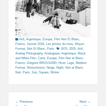
Categories
6x6
,
Argentique
,
Europe
,
Film Noir Et Blanc
,
France
,
Janvier 2026
,
Les photos du mois
,
Moyen
Tags
Format
,
Noir Et Blanc
,
Paris
1970
,
2025
,
6x6
,
Analog Photography
,
Analogique
,
Argentique
,
Black
and White Film
,
Carré
,
Europe
,
Film Noir et Blanc
,
France
,
Grégoire BROSSARD
,
Hiver
,
Luge
,
Medium
Format
,
Monochrome
,
Neige
,
Night
,
Noir et Blanc
,
Nuit
,
Paris
,
Soir
,
Square
,
Winter
Navigation
Previous
Next
← Previous
Next →