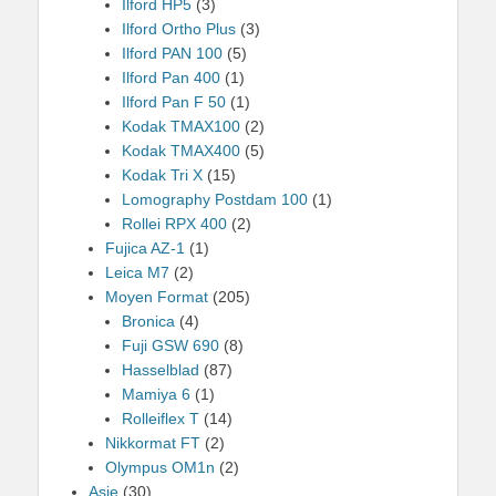
Ilford HP5
(3)
Ilford Ortho Plus
(3)
Ilford PAN 100
(5)
Ilford Pan 400
(1)
Ilford Pan F 50
(1)
Kodak TMAX100
(2)
Kodak TMAX400
(5)
Kodak Tri X
(15)
Lomography Postdam 100
(1)
Rollei RPX 400
(2)
Fujica AZ-1
(1)
Leica M7
(2)
Moyen Format
(205)
Bronica
(4)
Fuji GSW 690
(8)
Hasselblad
(87)
Mamiya 6
(1)
Rolleiflex T
(14)
Nikkormat FT
(2)
Olympus OM1n
(2)
Asie
(30)