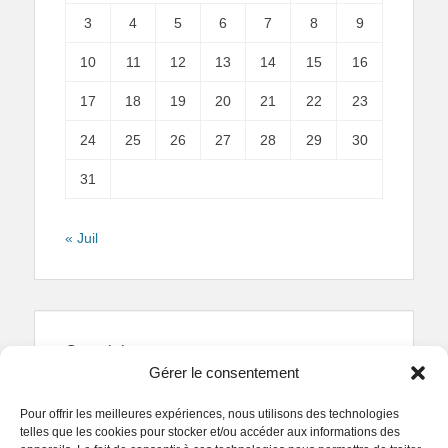
3
4
5
6
7
8
9
10
11
12
13
14
15
16
17
18
19
20
21
22
23
24
25
26
27
28
29
30
31
« Juil
Copyright
Gérer le consentement
Reproduction interdite.
Textes et photographies
sont la propriété des auteurs.
Pour offrir les meilleures expériences, nous utilisons des technologies
© Regards Parisiens 2011-2026.
telles que les cookies pour stocker et/ou accéder aux informations des