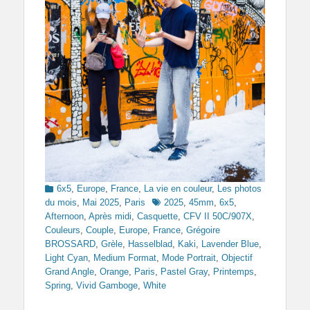
Categories
6x5
,
Europe
,
France
,
La vie en couleur
,
Les photos
Tags
du mois
,
Mai 2025
,
Paris
2025
,
45mm
,
6x5
,
Afternoon
,
Après midi
,
Casquette
,
CFV II 50C/907X
,
Couleurs
,
Couple
,
Europe
,
France
,
Grégoire
BROSSARD
,
Grèle
,
Hasselblad
,
Kaki
,
Lavender Blue
,
Light Cyan
,
Medium Format
,
Mode Portrait
,
Objectif
Grand Angle
,
Orange
,
Paris
,
Pastel Gray
,
Printemps
,
Spring
,
Vivid Gamboge
,
White