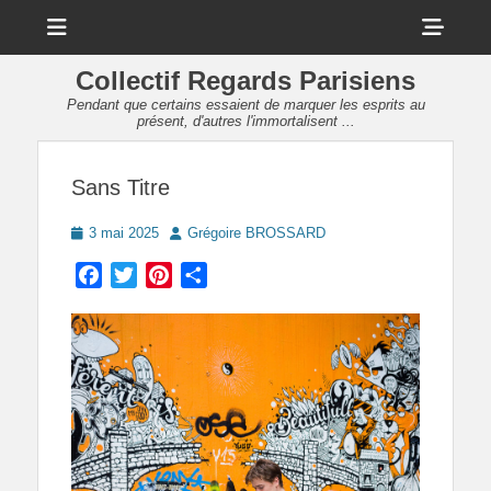
Menu
Sho
Head
Collectif Regards Parisiens
Side
Pendant que certains essaient de marquer les esprits au
présent, d'autres l'immortalisent ...
Cont
Sans Titre
Posted
Author
3 mai 2025
Grégoire BROSSARD
on
Facebook
Twitter
Pinterest
Partager