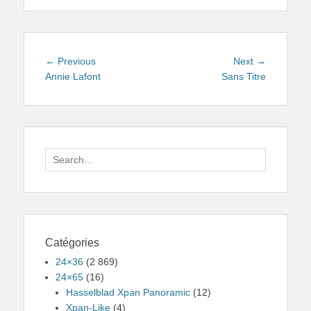
Navigation
Previous
Next
← Previous
Next →
de
post:
post:
Annie Lafont
Sans Titre
l’article
Search
for:
Catégories
24×36
(2 869)
24×65
(16)
Hasselblad Xpan Panoramic
(12)
Xpan-Like
(4)