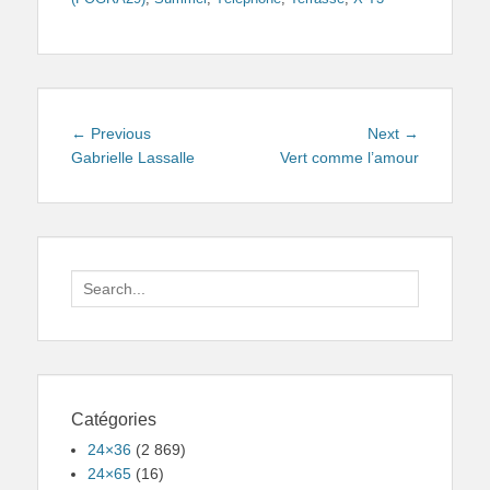
Navigation
Previous
Next
← Previous
Next →
de
post:
post:
Gabrielle Lassalle
Vert comme l’amour
l’article
Search
for:
Catégories
24×36
(2 869)
24×65
(16)