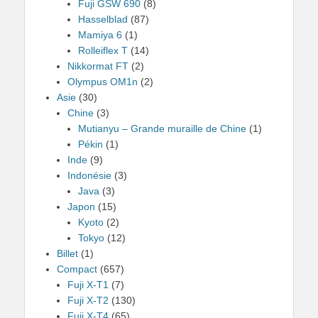
Fuji GSW 690
(8)
Hasselblad
(87)
Mamiya 6
(1)
Rolleiflex T
(14)
Nikkormat FT
(2)
Olympus OM1n
(2)
Asie
(30)
Chine
(3)
Mutianyu – Grande muraille de Chine
(1)
Pékin
(1)
Inde
(9)
Indonésie
(3)
Java
(3)
Japon
(15)
Kyoto
(2)
Tokyo
(12)
Billet
(1)
Compact
(657)
Fuji X-T1
(7)
Fuji X-T2
(130)
Fuji X-T4
(65)