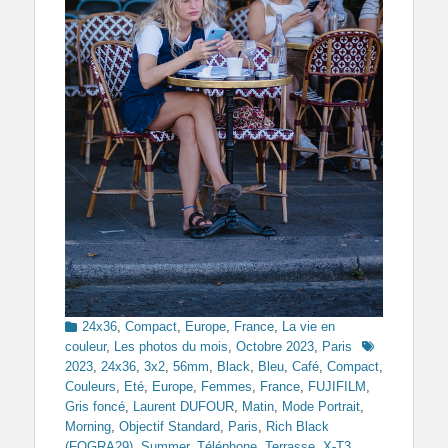
Categories
24x36
,
Compact
,
Europe
,
France
,
La vie en
Tags
couleur
,
Les photos du mois
,
Octobre 2023
,
Paris
2023
,
24x36
,
3x2
,
56mm
,
Black
,
Bleu
,
Café
,
Compact
,
Couleurs
,
Eté
,
Europe
,
Femmes
,
France
,
FUJIFILM
,
Gris foncé
,
Laurent DUFOUR
,
Matin
,
Mode Portrait
,
Morning
,
Objectif Standard
,
Paris
,
Rich Black
(FOGRA29)
,
Summer
,
Téléphone
,
Terrasse
,
X-T3