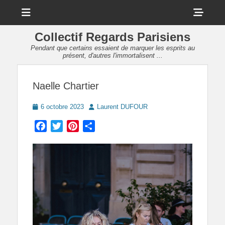
Menu
Sho
Head
Collectif Regards Parisiens
Side
Pendant que certains essaient de marquer les esprits au
présent, d'autres l'immortalisent ...
Cont
Naelle Chartier
Posted
Author
6 octobre 2023
Laurent DUFOUR
on
Facebook
Twitter
Pinterest
Partager