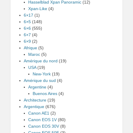
Hasselblad Xpan Panoramic
(12)
Xpan-Like
(4)
6×17
(1)
6×5
(148)
6×6
(555)
6×7
(4)
6×9
(2)
Afrique
(5)
Maroc
(5)
Amérique du nord
(19)
USA
(19)
New-York
(19)
Amérique du sud
(4)
Argentine
(4)
Buenos Aires
(4)
Architecture
(19)
Argentique
(676)
Canon AE1
(2)
Canon EOS 1V
(80)
Canon EOS 30V
(8)
Canon EOS 50E
(3)