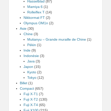
Hasselblad
(87)
Mamiya 6
(1)
Rolleiflex T
(14)
Nikkormat FT
(2)
Olympus OM1n
(2)
Asie
(30)
Chine
(3)
Mutianyu – Grande muraille de Chine
(1)
Pékin
(1)
Inde
(9)
Indonésie
(3)
Java
(3)
Japon
(15)
Kyoto
(2)
Tokyo
(12)
Billet
(1)
Compact
(657)
Fuji X-T1
(7)
Fuji X-T2
(130)
Fuji X-T4
(65)
Fuji X100
(215)