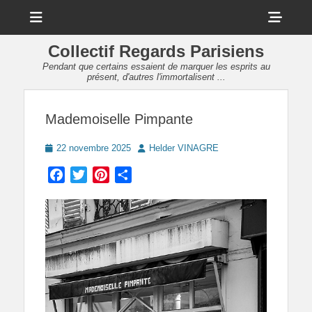
Menu
Sho
Head
Collectif Regards Parisiens
Side
Pendant que certains essaient de marquer les esprits au
présent, d'autres l'immortalisent ...
Cont
Mademoiselle Pimpante
Posted
Author
22 novembre 2025
Helder VINAGRE
on
Facebook
Twitter
Pinterest
Partager