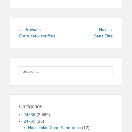
Navigation
Previous
Next
← Previous
Next →
de
post:
post:
Entre deux souffles
Sans Titre
l’article
Search
for:
Catégories
24×36
(2 869)
24×65
(16)
Hasselblad Xpan Panoramic
(12)