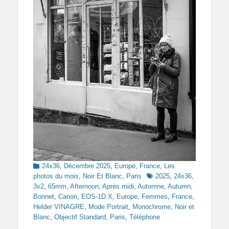
Categories
24x36
,
Décembre 2025
,
Europe
,
France
,
Les
Tags
photos du mois
,
Noir Et Blanc
,
Paris
2025
,
24x36
,
3x2
,
65mm
,
Afternoon
,
Après midi
,
Automne
,
Autumn
,
Bonnet
,
Canon
,
EOS-1D X
,
Europe
,
Femmes
,
France
,
Helder VINAGRE
,
Mode Portrait
,
Monochrome
,
Noir et
Blanc
,
Objectif Standard
,
Paris
,
Téléphone