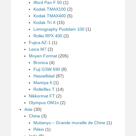
Ilford Pan F 50
(1)
Kodak TMAX100
(2)
Kodak TMAX400
(5)
Kodak Tri X
(15)
Lomography Postdam 100
(1)
Rollei RPX 400
(2)
Fujica AZ-1
(1)
Leica M7
(2)
Moyen Format
(205)
Bronica
(4)
Fuji GSW 690
(8)
Hasselblad
(87)
Mamiya 6
(1)
Rolleiflex T
(14)
Nikkormat FT
(2)
Olympus OM1n
(2)
Asie
(30)
Chine
(3)
Mutianyu – Grande muraille de Chine
(1)
Pékin
(1)
Inde
(9)