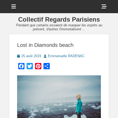
Menu
Sho
Head
Collectif Regards Parisiens
Side
Pendant que certains essaient de marquer les esprits au
présent, d'autres l'immortalisent ...
Cont
Lost in Diamonds beach
Posted
Author
25 août 2019
Emmanuelle RADENAC
on
Facebook
Twitter
Pinterest
Partager