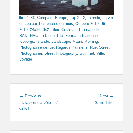
Categories
24x36
,
Compact
,
Europe
,
Fuji X-T2
,
Islande
,
La vie
Tags
en couleur
,
Les photos du mois
,
Octobre 2019
2019
,
24x36
,
3x2
,
Bleu
,
Couleurs
,
Emmanuelle
RADENAC
,
Enfance
,
Eté
,
Format à l'italienne
,
Icebergs
,
Islande
,
Landscape
,
Matin
,
Morning
,
Photographie de rue
,
Regards Parisiens
,
Rue
,
Street
Photographer
,
Street Photography
,
Summet
,
Ville
,
Voyage
Navigation
Previous
Next
← Previous
Next →
de
post:
post:
Livraison de vélo… à
Sans Titre
vélo !
l’article