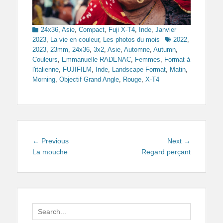
Categories
24x36
,
Asie
,
Compact
,
Fuji X-T4
,
Inde
,
Janvier
Tags
2023
,
La vie en couleur
,
Les photos du mois
2022
,
2023
,
23mm
,
24x36
,
3x2
,
Asie
,
Automne
,
Autumn
,
Couleurs
,
Emmanuelle RADENAC
,
Femmes
,
Format à
l'italienne
,
FUJIFILM
,
Inde
,
Landscape Format
,
Matin
,
Morning
,
Objectif Grand Angle
,
Rouge
,
X-T4
Navigation
Previous
Next
← Previous
Next →
de
post:
post:
La mouche
Regard perçant
l’article
Search
for: