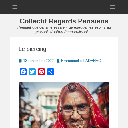
Menu
Sho
Head
Collectif Regards Parisiens
Side
Pendant que certains essaient de marquer les esprits au
présent, d'autres l'immortalisent ...
Cont
Le piercing
Posted
Author
13 novembre 2022
Emmanuelle RADENAC
on
Facebook
Twitter
Pinterest
Partager