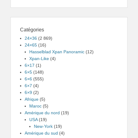
Catégories
24×36
(2 869)
24×65
(16)
Hasselblad Xpan Panoramic
(12)
Xpan-Like
(4)
6×17
(1)
6×5
(148)
6×6
(555)
6×7
(4)
6×9
(2)
Afrique
(5)
Maroc
(5)
Amérique du nord
(19)
USA
(19)
New-York
(19)
Amérique du sud
(4)