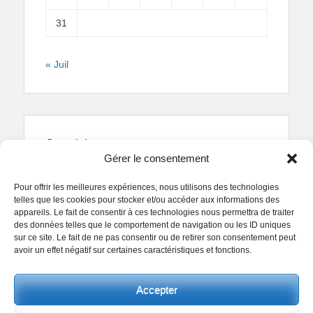
31
« Juil
Copyright
Gérer le consentement
Reproduction interdite.
Textes et photographies
sont la propriété des auteurs.
Pour offrir les meilleures expériences, nous utilisons des technologies
© Regards Parisiens 2011-2026.
telles que les cookies pour stocker et/ou accéder aux informations des
appareils. Le fait de consentir à ces technologies nous permettra de traiter
des données telles que le comportement de navigation ou les ID uniques
sur ce site. Le fait de ne pas consentir ou de retirer son consentement peut
avoir un effet négatif sur certaines caractéristiques et fonctions.
Copyright © 2026
Collectif Regards Parisiens
. All
Accepter
Rights Reserved.
Politique de confidentialité
Clean Box by
Catch Themes