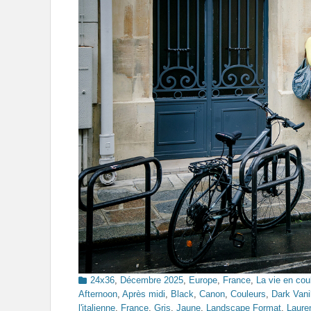
Categories
24x36
,
Décembre 2025
,
Europe
,
France
,
La vie en cou
Afternoon
,
Après midi
,
Black
,
Canon
,
Couleurs
,
Dark Vani
l'italienne
,
France
,
Gris
,
Jaune
,
Landscape Format
,
Laur