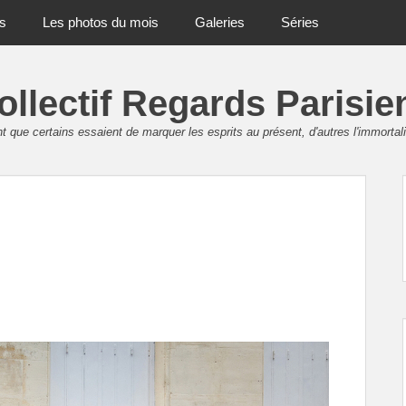
ts
Les photos du mois
Galeries
Séries
ollectif Regards Parisie
 que certains essaient de marquer les esprits au présent, d'autres l'immortali