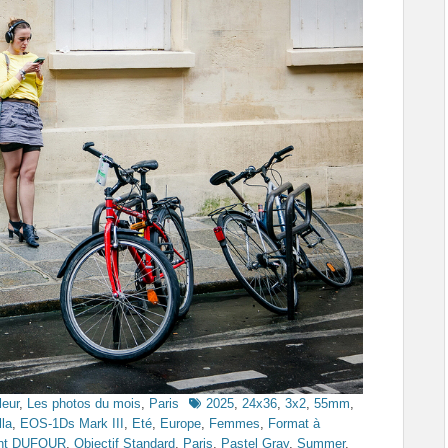
Tags
leur
,
Les photos du mois
,
Paris
2025
,
24x36
,
3x2
,
55mm
,
lla
,
EOS-1Ds Mark III
,
Eté
,
Europe
,
Femmes
,
Format à
ent DUFOUR
,
Objectif Standard
,
Paris
,
Pastel Gray
,
Summer
,