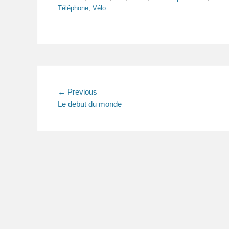
Téléphone
,
Vélo
Navigation
Previous
← Previous
post:
Le debut du monde
de
l’article