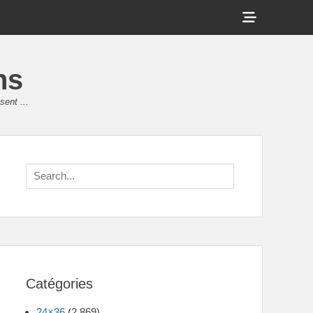
Show
Header
Sidebar
ns
Content
sent ...
Search
for:
Catégories
24×36
(2 869)