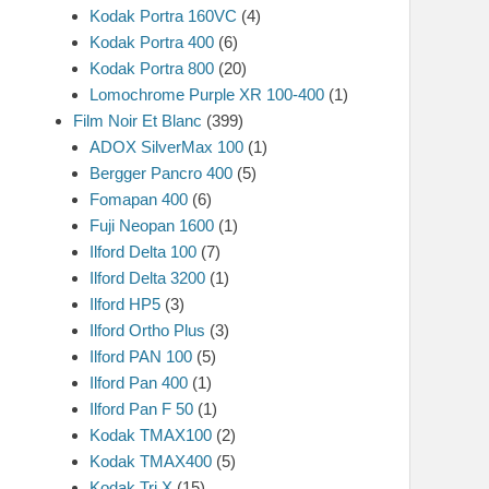
Kodak Portra 160VC
(4)
Kodak Portra 400
(6)
Kodak Portra 800
(20)
Lomochrome Purple XR 100-400
(1)
Film Noir Et Blanc
(399)
ADOX SilverMax 100
(1)
Bergger Pancro 400
(5)
Fomapan 400
(6)
Fuji Neopan 1600
(1)
Ilford Delta 100
(7)
Ilford Delta 3200
(1)
Ilford HP5
(3)
Ilford Ortho Plus
(3)
Ilford PAN 100
(5)
Ilford Pan 400
(1)
Ilford Pan F 50
(1)
Kodak TMAX100
(2)
Kodak TMAX400
(5)
Kodak Tri X
(15)