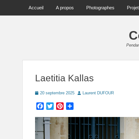
Primary Menu
Skip
Accueil
A propos
Photographes
Proje
to
content
C
Pendant
Laetitia Kallas
Posted
Author
20 septembre 2025
Laurent DUFOUR
on
Facebook
Twitter
Pinterest
Partager