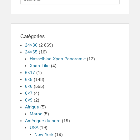
for:
Catégories
24×36
(2 869)
24×65
(16)
Hasselblad Xpan Panoramic
(12)
Xpan-Like
(4)
6×17
(1)
6×5
(148)
6×6
(555)
6×7
(4)
6×9
(2)
Afrique
(5)
Maroc
(5)
Amérique du nord
(19)
USA
(19)
New-York
(19)