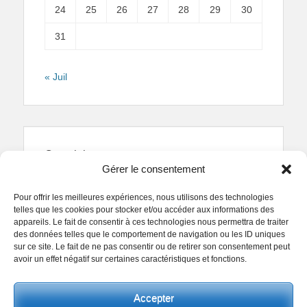
24
25
26
27
28
29
30
31
« Juil
Copyright
Gérer le consentement
Reproduction interdite.
Textes et photographies
sont la propriété des auteurs.
Pour offrir les meilleures expériences, nous utilisons des technologies
© Regards Parisiens 2011-2026.
telles que les cookies pour stocker et/ou accéder aux informations des
appareils. Le fait de consentir à ces technologies nous permettra de traiter
des données telles que le comportement de navigation ou les ID uniques
sur ce site. Le fait de ne pas consentir ou de retirer son consentement peut
avoir un effet négatif sur certaines caractéristiques et fonctions.
Copyright © 2026
Collectif Regards Parisiens
. All
Accepter
Rights Reserved.
Politique de confidentialité