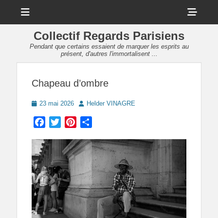
Menu
Sho
Head
Collectif Regards Parisiens
Side
Pendant que certains essaient de marquer les esprits au
présent, d'autres l'immortalisent ...
Cont
Chapeau d’ombre
Posted
Author
23 mai 2026
Helder VINAGRE
on
Facebook
Twitter
Pinterest
Partager