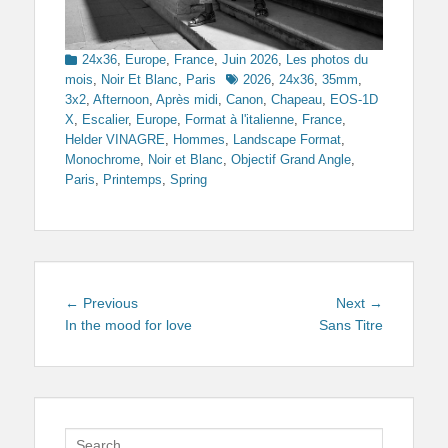
Categories
24x36
,
Europe
,
France
,
Juin 2026
,
Les photos du
Tags
mois
,
Noir Et Blanc
,
Paris
2026
,
24x36
,
35mm
,
3x2
,
Afternoon
,
Après midi
,
Canon
,
Chapeau
,
EOS-1D
X
,
Escalier
,
Europe
,
Format à l'italienne
,
France
,
Helder VINAGRE
,
Hommes
,
Landscape Format
,
Monochrome
,
Noir et Blanc
,
Objectif Grand Angle
,
Paris
,
Printemps
,
Spring
Navigation
Previous
Next
← Previous
Next →
de
post:
post:
In the mood for love
Sans Titre
l’article
Search