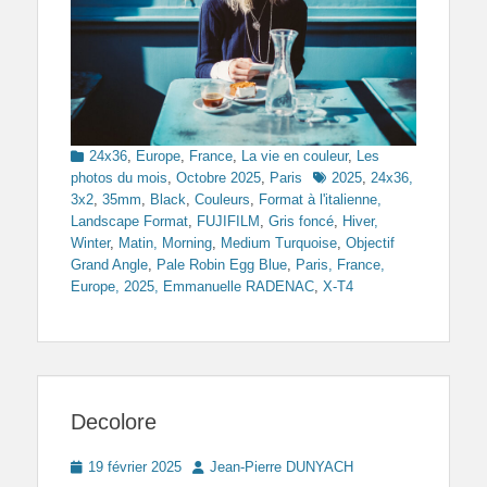
Categories
24x36
,
Europe
,
France
,
La vie en couleur
,
Les
Tags
photos du mois
,
Octobre 2025
,
Paris
2025
,
24x36,
3x2
,
35mm
,
Black
,
Couleurs
,
Format à l'italienne,
Landscape Format
,
FUJIFILM
,
Gris foncé
,
Hiver,
Winter
,
Matin, Morning
,
Medium Turquoise
,
Objectif
Grand Angle
,
Pale Robin Egg Blue
,
Paris, France,
Europe, 2025, Emmanuelle RADENAC
,
X-T4
Decolore
Posted
Author
19 février 2025
Jean-Pierre DUNYACH