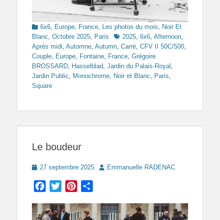
Categories
6x6
,
Europe
,
France
,
Les photos du mois
,
Noir Et
Tags
Blanc
,
Octobre 2025
,
Paris
2025
,
6x6
,
Afternoon
,
Après midi
,
Automne
,
Autumn
,
Carré
,
CFV II 50C/500
,
Couple
,
Europe
,
Fontaine
,
France
,
Grégoire
BROSSARD
,
Hasselblad
,
Jardin du Palais-Royal
,
Jardin Public
,
Monochrome
,
Noir et Blanc
,
Paris
,
Square
Le boudeur
Posted
Author
27 septembre 2025
Emmanuelle RADENAC
on
Facebook
Twitter
Pinterest
Partager