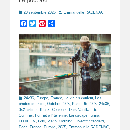
Le podcast
Posted
Author
20 septembre 2025
Emmanuelle RADENAC
on
Facebook
Twitter
Pinterest
Partager
Categories
24x36
,
Europe
,
France
,
La vie en couleur
,
Les
Tags
photos du mois
,
Octobre 2025
,
Paris
2025
,
24x36,
3x2
,
56mm
,
Black
,
Couleurs
,
Dark Vanilla
,
Ete,
Summer
,
Format à l'italienne, Landscape Format
,
FUJIFILM
,
Gris
,
Matin, Morning
,
Objectif Standard
,
Paris, France, Europe, 2025, Emmanuelle RADENAC
,