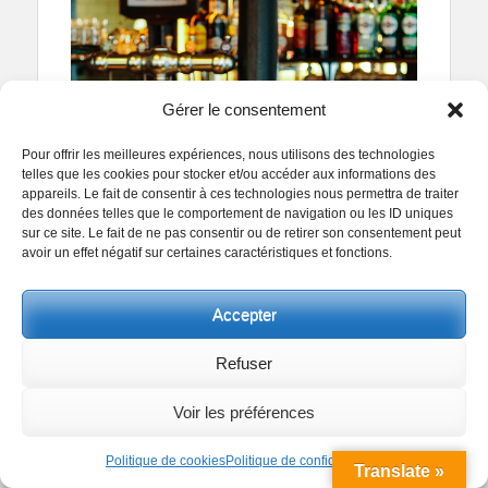
Gérer le consentement
Pour offrir les meilleures expériences, nous utilisons des technologies
telles que les cookies pour stocker et/ou accéder aux informations des
appareils. Le fait de consentir à ces technologies nous permettra de traiter
des données telles que le comportement de navigation ou les ID uniques
sur ce site. Le fait de ne pas consentir ou de retirer son consentement peut
avoir un effet négatif sur certaines caractéristiques et fonctions.
Accepter
Refuser
Categories
24x36
,
Europe
,
France
,
La vie en couleur
,
Les
Voir les préférences
Tags
photos du mois
,
Octobre 2025
,
Paris
2023
,
2025
,
24x36
,
3x2
,
85mm
,
Black
,
Café
,
Canon
,
Couleurs
,
Politique de cookies
Politique de confidentialité
Translate »
Dark Vanilla
,
Enfance
,
EOS-1D Mark IV
,
Eté
,
Europe
,