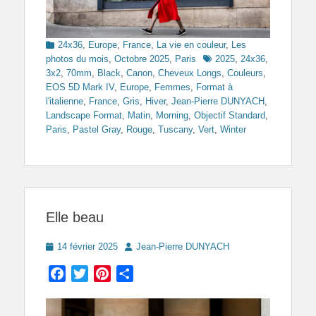
Categories
24x36
,
Europe
,
France
,
La vie en couleur
,
Les
Tags
photos du mois
,
Octobre 2025
,
Paris
2025
,
24x36
,
3x2
,
70mm
,
Black
,
Canon
,
Cheveux Longs
,
Couleurs
,
EOS 5D Mark IV
,
Europe
,
Femmes
,
Format à
l'italienne
,
France
,
Gris
,
Hiver
,
Jean-Pierre DUNYACH
,
Landscape Format
,
Matin
,
Morning
,
Objectif Standard
,
Paris
,
Pastel Gray
,
Rouge
,
Tuscany
,
Vert
,
Winter
Elle beau
Posted
Author
14 février 2025
Jean-Pierre DUNYACH
on
Facebook
Twitter
Pinterest
Partager