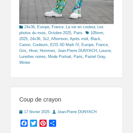
Categories
24x36
,
Europe
,
France
,
La vie en couleur
,
Les
Tags
photos du mois
,
Octobre 2025
,
Paris
105mm
,
2025
,
24x36
,
3x2
,
Afternoon
,
Après midi
,
Black
,
Canon
,
Couleurs
,
EOS 5D Mark IV
,
Europe
,
France
,
Gris
,
Hiver
,
Hommes
,
Jean-Pierre DUNYACH
,
Louvre
,
Lunettes noires
,
Mode Portrait
,
Paris
,
Pastel Gray
,
Winter
Coup de crayon
Posted
Author
17 février 2025
Jean-Pierre DUNYACH
on
Facebook
Twitter
Pinterest
Partager