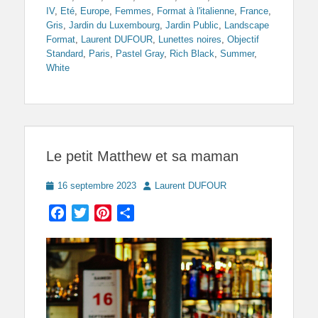
IV
,
Eté
,
Europe
,
Femmes
,
Format à l'italienne
,
France
,
Gris
,
Jardin du Luxembourg
,
Jardin Public
,
Landscape
Format
,
Laurent DUFOUR
,
Lunettes noires
,
Objectif
Standard
,
Paris
,
Pastel Gray
,
Rich Black
,
Summer
,
White
Le petit Matthew et sa maman
Posted
Author
16 septembre 2023
Laurent DUFOUR
on
Facebook
Twitter
Pinterest
Partager