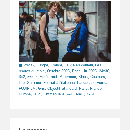
Categories
24x36
,
Europe
,
France
,
La vie en couleur
,
Les
Tags
photos du mois
,
Octobre 2025
,
Paris
2025
,
24x36,
3x2
,
56mm
,
Après midi, Afternoon
,
Black
,
Couleurs
,
Ete, Summer
,
Format à l'italienne, Landscape Format
,
FUJIFILM
,
Gris
,
Objectif Standard
,
Paris, France,
Europe, 2025, Emmanuelle RADENAC
,
X-T4