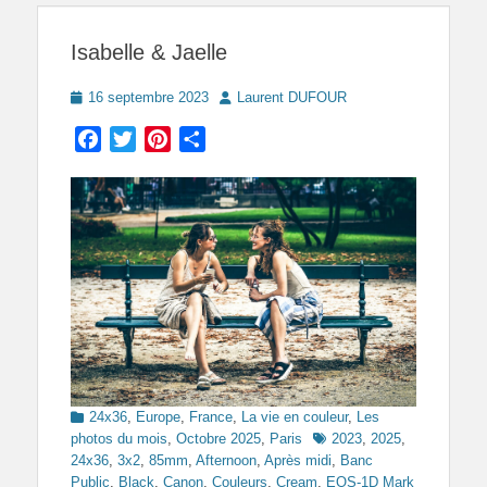
Isabelle & Jaelle
Posted
Author
16 septembre 2023
Laurent DUFOUR
on
Facebook
Twitter
Pinterest
Partager
Categories
24x36
,
Europe
,
France
,
La vie en couleur
,
Les
Tags
photos du mois
,
Octobre 2025
,
Paris
2023
,
2025
,
24x36
,
3x2
,
85mm
,
Afternoon
,
Après midi
,
Banc
Public
,
Black
,
Canon
,
Couleurs
,
Cream
,
EOS-1D Mark