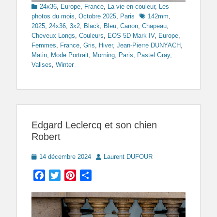
Categories
24x36
,
Europe
,
France
,
La vie en couleur
,
Les
Tags
photos du mois
,
Octobre 2025
,
Paris
142mm
,
2025
,
24x36
,
3x2
,
Black
,
Bleu
,
Canon
,
Chapeau
,
Cheveux Longs
,
Couleurs
,
EOS 5D Mark IV
,
Europe
,
Femmes
,
France
,
Gris
,
Hiver
,
Jean-Pierre DUNYACH
,
Matin
,
Mode Portrait
,
Morning
,
Paris
,
Pastel Gray
,
Valises
,
Winter
Edgard Leclercq et son chien
Robert
Posted
Author
14 décembre 2024
Laurent DUFOUR
on
Facebook
Twitter
Pinterest
Partager