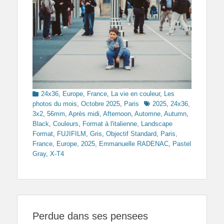
Categories
24x36
,
Europe
,
France
,
La vie en couleur
,
Les
Tags
photos du mois
,
Octobre 2025
,
Paris
2025
,
24x36,
3x2
,
56mm
,
Après midi, Afternoon
,
Automne, Autumn
,
Black
,
Couleurs
,
Format à l'italienne, Landscape
Format
,
FUJIFILM
,
Gris
,
Objectif Standard
,
Paris,
France, Europe, 2025, Emmanuelle RADENAC
,
Pastel
Gray
,
X-T4
Perdue dans ses pensees