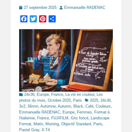
Posted
Author
27 septembre 2025
Emmanuelle RADENAC
on
Facebook
Twitter
Pinterest
Partager
Categories
24x36
,
Europe
,
France
,
La vie en couleur
,
Les
Tags
photos du mois
,
Octobre 2025
,
Paris
2025
,
24x36
,
3x2
,
56mm
,
Automne
,
Autumn
,
Black
,
Café
,
Couleurs
,
Emmanuelle RADENAC
,
Europe
,
Femmes
,
Format à
l'italienne
,
France
,
FUJIFILM
,
Gris foncé
,
Landscape
Format
,
Matin
,
Morning
,
Objectif Standard
,
Paris
,
Pastel Gray
,
X-T4