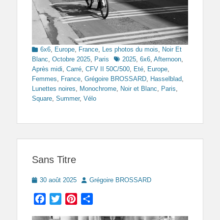
Categories
6x6
,
Europe
,
France
,
Les photos du mois
,
Noir Et
Tags
Blanc
,
Octobre 2025
,
Paris
2025
,
6x6
,
Afternoon
,
Après midi
,
Carré
,
CFV II 50C/500
,
Eté
,
Europe
,
Femmes
,
France
,
Grégoire BROSSARD
,
Hasselblad
,
Lunettes noires
,
Monochrome
,
Noir et Blanc
,
Paris
,
Square
,
Summer
,
Vélo
Sans Titre
Posted
Author
30 août 2025
Grégoire BROSSARD
on
Facebook
Twitter
Pinterest
Partager