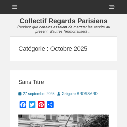
Menu
Sho
Head
Collectif Regards Parisiens
Side
Pendant que certains essaient de marquer les esprits au
présent, d'autres l'immortalisent ...
Cont
Catégorie :
Octobre 2025
Sans Titre
Posted
Author
27 septembre 2025
Grégoire BROSSARD
on
Facebook
Twitter
Pinterest
Partager