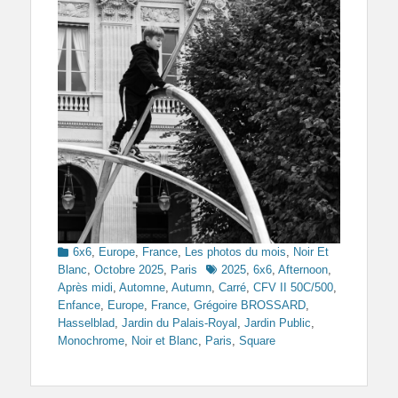
Categories
6x6
,
Europe
,
France
,
Les photos du mois
,
Noir Et
Tags
Blanc
,
Octobre 2025
,
Paris
2025
,
6x6
,
Afternoon
,
Après midi
,
Automne
,
Autumn
,
Carré
,
CFV II 50C/500
,
Enfance
,
Europe
,
France
,
Grégoire BROSSARD
,
Hasselblad
,
Jardin du Palais-Royal
,
Jardin Public
,
Monochrome
,
Noir et Blanc
,
Paris
,
Square