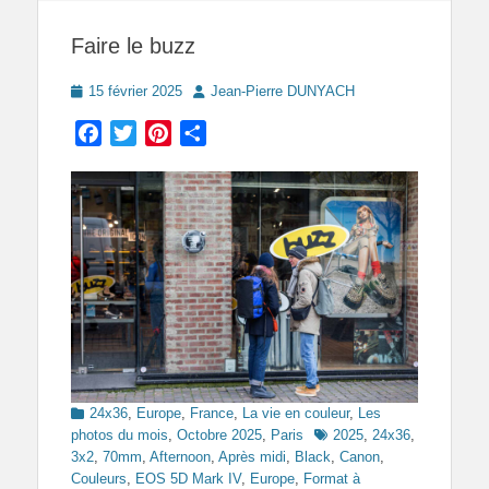
Faire le buzz
Posted
Author
15 février 2025
Jean-Pierre DUNYACH
on
Facebook
Twitter
Pinterest
Partager
Categories
24x36
,
Europe
,
France
,
La vie en couleur
,
Les
Tags
photos du mois
,
Octobre 2025
,
Paris
2025
,
24x36
,
3x2
,
70mm
,
Afternoon
,
Après midi
,
Black
,
Canon
,
Couleurs
,
EOS 5D Mark IV
,
Europe
,
Format à