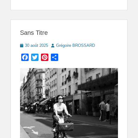
Sans Titre
Posted
Author
30 août 2025
Grégoire BROSSARD
on
Facebook
Twitter
Pinterest
Partager