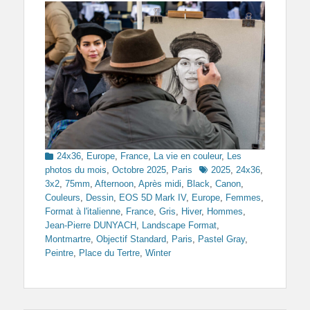
Categories
24x36
,
Europe
,
France
,
La vie en couleur
,
Les
Tags
photos du mois
,
Octobre 2025
,
Paris
2025
,
24x36
,
3x2
,
75mm
,
Afternoon
,
Après midi
,
Black
,
Canon
,
Couleurs
,
Dessin
,
EOS 5D Mark IV
,
Europe
,
Femmes
,
Format à l'italienne
,
France
,
Gris
,
Hiver
,
Hommes
,
Jean-Pierre DUNYACH
,
Landscape Format
,
Montmartre
,
Objectif Standard
,
Paris
,
Pastel Gray
,
Peintre
,
Place du Tertre
,
Winter