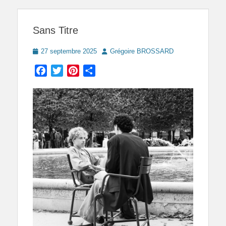
Sans Titre
Posted
Author
27 septembre 2025
Grégoire BROSSARD
on
Facebook
Twitter
Pinterest
Partager