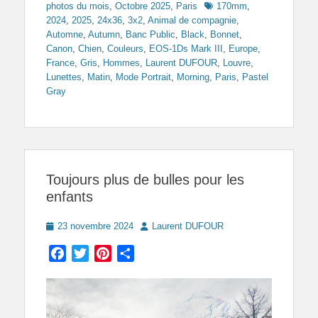
Tags
photos du mois
,
Octobre 2025
,
Paris
170mm
,
2024
,
2025
,
24x36
,
3x2
,
Animal de compagnie
,
Automne
,
Autumn
,
Banc Public
,
Black
,
Bonnet
,
Canon
,
Chien
,
Couleurs
,
EOS-1Ds Mark III
,
Europe
,
France
,
Gris
,
Hommes
,
Laurent DUFOUR
,
Louvre
,
Lunettes
,
Matin
,
Mode Portrait
,
Morning
,
Paris
,
Pastel
Gray
Toujours plus de bulles pour les
enfants
Posted
Author
23 novembre 2024
Laurent DUFOUR
on
Facebook
Twitter
Pinterest
Partager