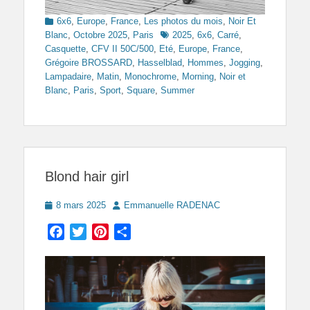
Categories
6x6
,
Europe
,
France
,
Les photos du mois
,
Noir Et
Tags
Blanc
,
Octobre 2025
,
Paris
2025
,
6x6
,
Carré
,
Casquette
,
CFV II 50C/500
,
Eté
,
Europe
,
France
,
Grégoire BROSSARD
,
Hasselblad
,
Hommes
,
Jogging
,
Lampadaire
,
Matin
,
Monochrome
,
Morning
,
Noir et
Blanc
,
Paris
,
Sport
,
Square
,
Summer
Blond hair girl
Posted
Author
8 mars 2025
Emmanuelle RADENAC
on
Facebook
Twitter
Pinterest
Partager