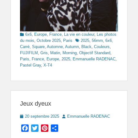
Categories
6x6
,
Europe
,
France
,
La vie en couleur
,
Les photos
Tags
du mois
,
Octobre 2025
,
Paris
2025
,
56mm
,
6x6,
Carré, Square
,
Automne, Autumn
,
Black
,
Couleurs
,
FUJIFILM
,
Gris
,
Matin, Morning
,
Objectif Standard
,
Paris, France, Europe, 2025, Emmanuelle RADENAC
,
Pastel Gray
,
X-T4
Jeux dyeux
Posted
Author
20 septembre 2025
Emmanuelle RADENAC
on
Facebook
Twitter
Pinterest
Partager