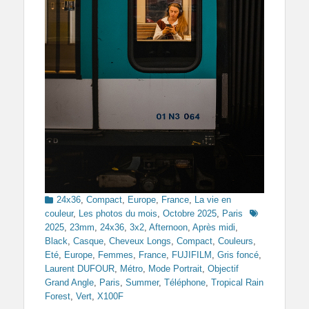
Categories
24x36
,
Compact
,
Europe
,
France
,
La vie en
Tags
couleur
,
Les photos du mois
,
Octobre 2025
,
Paris
2025
,
23mm
,
24x36
,
3x2
,
Afternoon
,
Après midi
,
Black
,
Casque
,
Cheveux Longs
,
Compact
,
Couleurs
,
Eté
,
Europe
,
Femmes
,
France
,
FUJIFILM
,
Gris foncé
,
Laurent DUFOUR
,
Métro
,
Mode Portrait
,
Objectif
Grand Angle
,
Paris
,
Summer
,
Téléphone
,
Tropical Rain
Forest
,
Vert
,
X100F