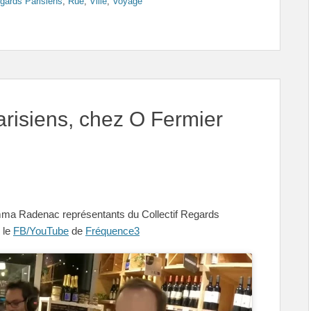
gards Parisiens
,
Rue
,
Ville
,
Voyage
risiens, chez O Fermier
ma Radenac représentants du Collectif Regards
 le
FB/YouTube
de
Fréquence3