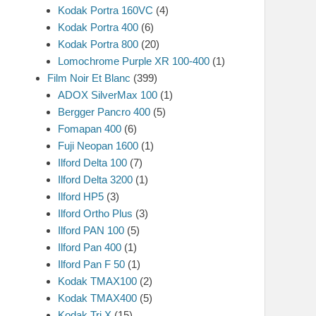
Kodak Portra 160VC
(4)
Kodak Portra 400
(6)
Kodak Portra 800
(20)
Lomochrome Purple XR 100-400
(1)
Film Noir Et Blanc
(399)
ADOX SilverMax 100
(1)
Bergger Pancro 400
(5)
Fomapan 400
(6)
Fuji Neopan 1600
(1)
Ilford Delta 100
(7)
Ilford Delta 3200
(1)
Ilford HP5
(3)
Ilford Ortho Plus
(3)
Ilford PAN 100
(5)
Ilford Pan 400
(1)
Ilford Pan F 50
(1)
Kodak TMAX100
(2)
Kodak TMAX400
(5)
Kodak Tri X
(15)