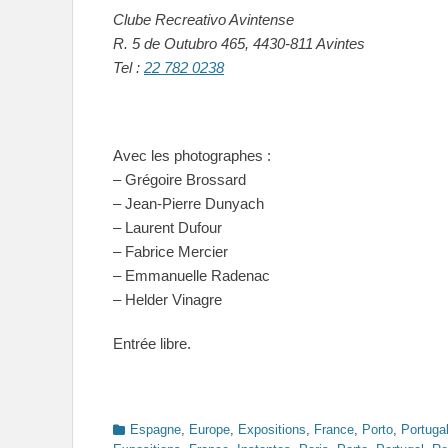
Clube Recreativo Avintense
R. 5 de Outubro 465,
4430-811 Avintes
Tel :
22 782 0238
Avec les photographes :
– Grégoire Brossard
– Jean-Pierre Dunyach
– Laurent Dufour
– Fabrice Mercier
– Emmanuelle Radenac
– Helder Vinagre
Entrée libre.
Categories
Espagne
,
Europe
,
Expositions
,
France
,
Porto
,
Portuga