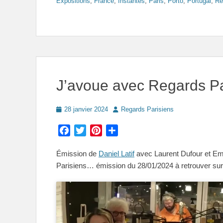
Expositions
,
France
,
Instantes
,
Paris
,
Porto
,
Portugal
,
Re
J’avoue avec Regards Pa
Posted
Author
28 janvier 2024
Regards Parisiens
on
Facebook
Twitter
Pinterest
Partager
Émission de
Daniel Latif
avec Laurent Dufour et Em
Parisiens… émission du 28/01/2024 à retrouver sur