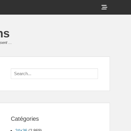
Show
Header
Sidebar
ns
Content
sent ...
Search
for:
Catégories
24×36
(2 869)