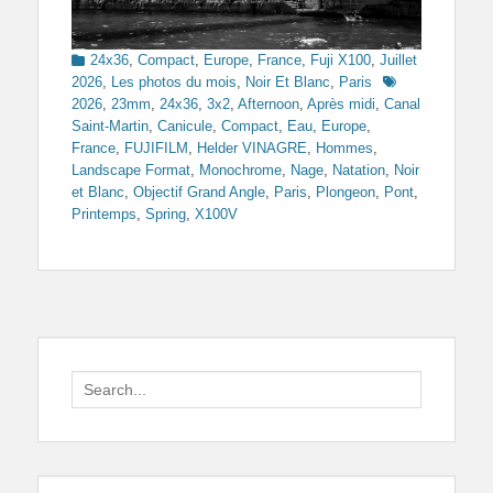
Categories
24x36
,
Compact
,
Europe
,
France
,
Fuji X100
,
Juillet
Tags
2026
,
Les photos du mois
,
Noir Et Blanc
,
Paris
2026
,
23mm
,
24x36
,
3x2
,
Afternoon
,
Après midi
,
Canal
Saint-Martin
,
Canicule
,
Compact
,
Eau
,
Europe
,
France
,
FUJIFILM
,
Helder VINAGRE
,
Hommes
,
Landscape Format
,
Monochrome
,
Nage
,
Natation
,
Noir
et Blanc
,
Objectif Grand Angle
,
Paris
,
Plongeon
,
Pont
,
Printemps
,
Spring
,
X100V
Search
for: