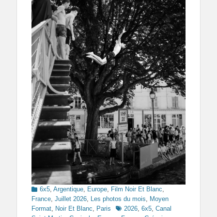
Categories
6x5
,
Argentique
,
Europe
,
Film Noir Et Blanc
,
France
,
Juillet 2026
,
Les photos du mois
,
Moyen
Tags
Format
,
Noir Et Blanc
,
Paris
2026
,
6x5
,
Canal