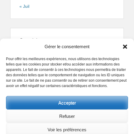
« Juil
Copyright
Gérer le consentement
Reproduction interdite.
Textes et photographies
sont la propriété des auteurs.
Pour offrir les meilleures expériences, nous utilisons des technologies
© Regards Parisiens 2011-2026.
telles que les cookies pour stocker et/ou accéder aux informations des
appareils. Le fait de consentir à ces technologies nous permettra de traiter
des données telles que le comportement de navigation ou les ID uniques
sur ce site. Le fait de ne pas consentir ou de retirer son consentement peut
avoir un effet négatif sur certaines caractéristiques et fonctions.
Copyright © 2026
Collectif Regards Parisiens
. All
Accepter
Rights Reserved.
Politique de confidentialité
Clean Box by
Catch Themes
Refuser
Voir les préférences