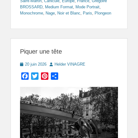
Saint-Martin
,
Canicule
,
Europe
,
France
,
Grégoire
BROSSARD
,
Medium Format
,
Mode Portrait
,
Monochrome
,
Nage
,
Noir et Blanc
,
Paris
,
Plongeon
Piquer une tête
Posted
Author
20 juin 2026
Helder VINAGRE
on
Facebook
Twitter
Pinterest
Partager