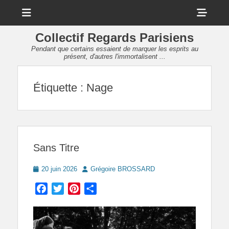
Menu
Sho
Head
Collectif Regards Parisiens
Side
Pendant que certains essaient de marquer les esprits au
présent, d'autres l'immortalisent ...
Cont
Étiquette :
Nage
Sans Titre
Posted
Author
20 juin 2026
Grégoire BROSSARD
on
Facebook
Twitter
Pinterest
Partager