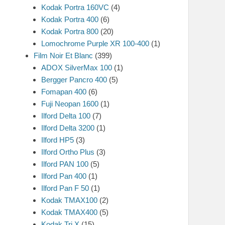
Kodak Portra 160VC
(4)
Kodak Portra 400
(6)
Kodak Portra 800
(20)
Lomochrome Purple XR 100-400
(1)
Film Noir Et Blanc
(399)
ADOX SilverMax 100
(1)
Bergger Pancro 400
(5)
Fomapan 400
(6)
Fuji Neopan 1600
(1)
Ilford Delta 100
(7)
Ilford Delta 3200
(1)
Ilford HP5
(3)
Ilford Ortho Plus
(3)
Ilford PAN 100
(5)
Ilford Pan 400
(1)
Ilford Pan F 50
(1)
Kodak TMAX100
(2)
Kodak TMAX400
(5)
Kodak Tri X
(15)