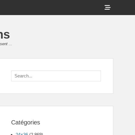
Show
Header
Sidebar
ns
Content
sent ...
Search
for:
Catégories
24×36
(2 869)