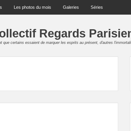
ts
Les photos du mois
Galeries
Séries
ollectif Regards Parisie
 que certains essaient de marquer les esprits au présent, d'autres l'immortali