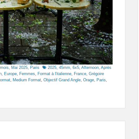
Tags
 mois
,
Mai 2025
,
Paris
2025
,
45mm
,
6x5
,
Afternoon
,
Après
n
,
Europe
,
Femmes
,
Format à l'italienne
,
France
,
Grégoire
ormat
,
Medium Format
,
Objectif Grand Angle
,
Orage
,
Paris
,