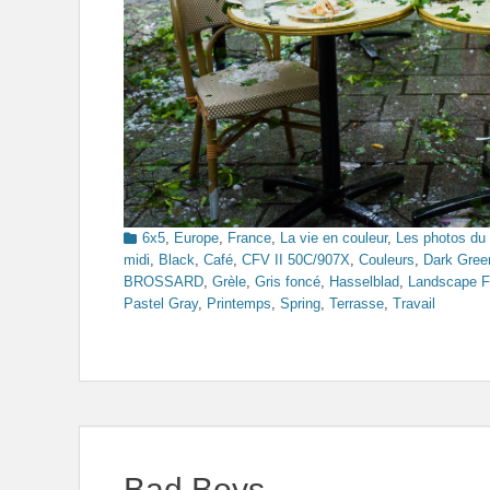
Categories
6x5
,
Europe
,
France
,
La vie en couleur
,
Les photos du
midi
,
Black
,
Café
,
CFV II 50C/907X
,
Couleurs
,
Dark Gree
BROSSARD
,
Grèle
,
Gris foncé
,
Hasselblad
,
Landscape F
Pastel Gray
,
Printemps
,
Spring
,
Terrasse
,
Travail
Bad Boys