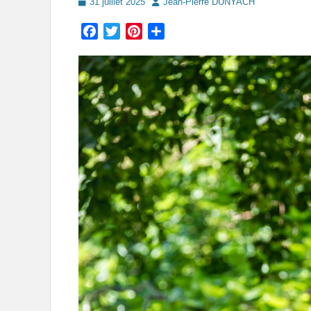
Posted
Author
31 juillet 2025
Jean-Pierre DUNYACH
on
Facebook
Twitter
Pinterest
Partager