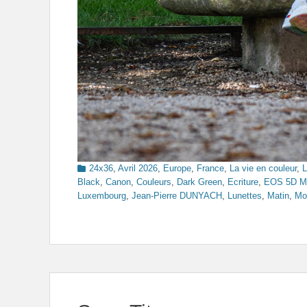
Categories
24x36
,
Avril 2026
,
Europe
,
France
,
La vie en couleur
,
L
Black
,
Canon
,
Couleurs
,
Dark Green
,
Ecriture
,
EOS 5D Ma
Luxembourg
,
Jean-Pierre DUNYACH
,
Lunettes
,
Matin
,
Mod