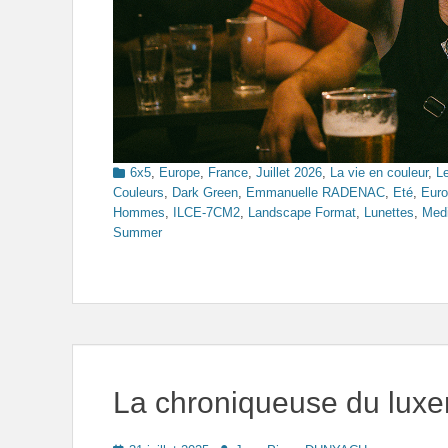
Categories
6x5
,
Europe
,
France
,
Juillet 2026
,
La vie en couleur
,
L
Couleurs
,
Dark Green
,
Emmanuelle RADENAC
,
Eté
,
Eur
Hommes
,
ILCE-7CM2
,
Landscape Format
,
Lunettes
,
Med
Summer
La chroniqueuse du lux