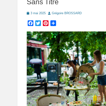
Sans Titre
Posted
Author
3 mai 2025
Grégoire BROSSARD
on
Facebook
Twitter
Pinterest
Partager