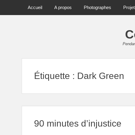
Primary Menu
Skip
Accueil
A propos
Photographes
Proje
to
content
C
Pendant
Étiquette :
Dark Green
90 minutes d’injustice