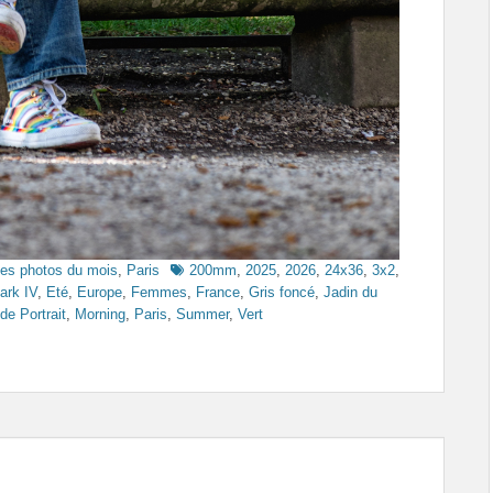
Tags
es photos du mois
,
Paris
200mm
,
2025
,
2026
,
24x36
,
3x2
,
rk IV
,
Eté
,
Europe
,
Femmes
,
France
,
Gris foncé
,
Jadin du
e Portrait
,
Morning
,
Paris
,
Summer
,
Vert