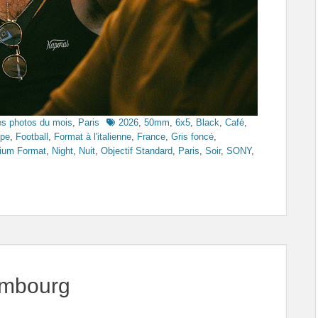
Tags
es photos du mois
,
Paris
2026
,
50mm
,
6x5
,
Black
,
Café
,
ope
,
Football
,
Format à l'italienne
,
France
,
Gris foncé
,
ium Format
,
Night
,
Nuit
,
Objectif Standard
,
Paris
,
Soir
,
SONY
,
embourg