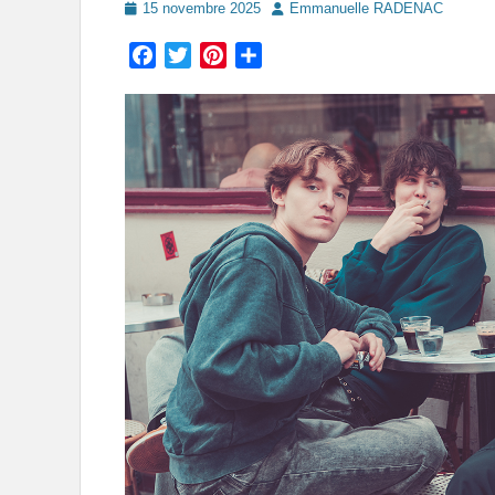
Posted
Author
15 novembre 2025
Emmanuelle RADENAC
on
Facebook
Twitter
Pinterest
Partager