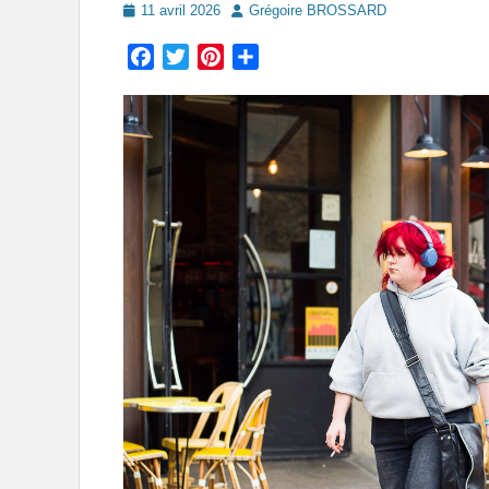
Posted
Author
11 avril 2026
Grégoire BROSSARD
on
Facebook
Twitter
Pinterest
Partager