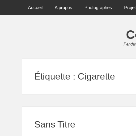
Primary Menu
Skip
Accueil
A propos
Photographes
Proje
to
content
C
Pendant
Étiquette :
Cigarette
Sans Titre