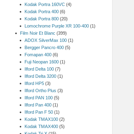
Kodak Portra 160VC
(4)
Kodak Portra 400
(6)
Kodak Portra 800
(20)
Lomochrome Purple XR 100-400
(1)
Film Noir Et Blanc
(399)
ADOX SilverMax 100
(1)
Bergger Pancro 400
(5)
Fomapan 400
(6)
Fuji Neopan 1600
(1)
Ilford Delta 100
(7)
Ilford Delta 3200
(1)
Ilford HP5
(3)
Ilford Ortho Plus
(3)
Ilford PAN 100
(5)
Ilford Pan 400
(1)
Ilford Pan F 50
(1)
Kodak TMAX100
(2)
Kodak TMAX400
(5)
Kodak Tri X
(15)