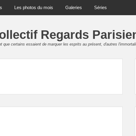
ts
Les photos du mois
Galeries
Séries
ollectif Regards Parisie
 que certains essaient de marquer les esprits au présent, d'autres l'immortali