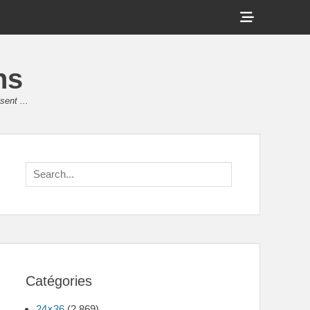
Show
Header
Sidebar
ns
Content
sent ...
Search
for:
Catégories
24×36
(2 869)