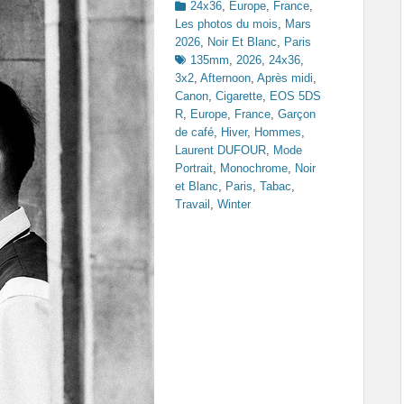
Categories
24x36
,
Europe
,
France
,
Les photos du mois
,
Mars
Tags
2026
,
Noir Et Blanc
,
Paris
135mm
,
2026
,
24x36
,
3x2
,
Afternoon
,
Après midi
,
Canon
,
Cigarette
,
EOS 5DS
R
,
Europe
,
France
,
Garçon
de café
,
Hiver
,
Hommes
,
Laurent DUFOUR
,
Mode
Portrait
,
Monochrome
,
Noir
et Blanc
,
Paris
,
Tabac
,
Travail
,
Winter