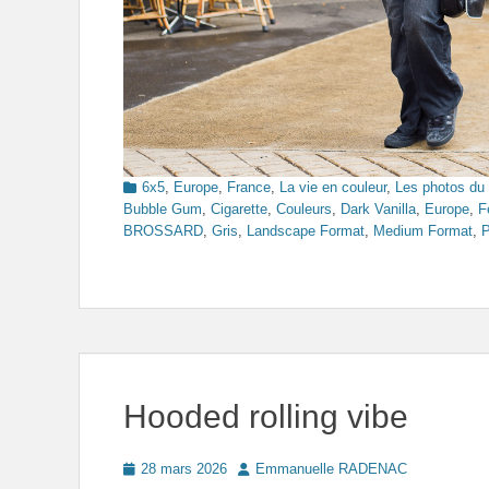
Categories
6x5
,
Europe
,
France
,
La vie en couleur
,
Les photos du
Bubble Gum
,
Cigarette
,
Couleurs
,
Dark Vanilla
,
Europe
,
F
BROSSARD
,
Gris
,
Landscape Format
,
Medium Format
,
P
Hooded rolling vibe
Posted
Author
28 mars 2026
Emmanuelle RADENAC