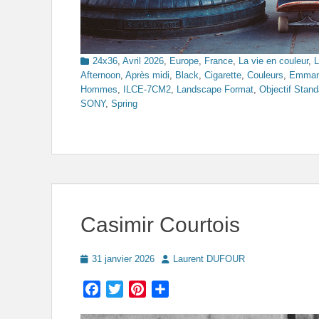
Categories
24x36
,
Avril 2026
,
Europe
,
France
,
La vie en couleur
,
L
Afternoon
,
Après midi
,
Black
,
Cigarette
,
Couleurs
,
Emman
Hommes
,
ILCE-7CM2
,
Landscape Format
,
Objectif Stand
SONY
,
Spring
Casimir Courtois
Posted
Author
31 janvier 2026
Laurent DUFOUR
on
Facebook
Twitter
Pinterest
Partager