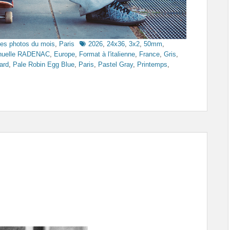
Tags
es photos du mois
,
Paris
2026
,
24x36
,
3x2
,
50mm
,
uelle RADENAC
,
Europe
,
Format à l'italienne
,
France
,
Gris
,
ard
,
Pale Robin Egg Blue
,
Paris
,
Pastel Gray
,
Printemps
,